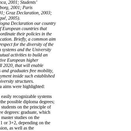
nca, 2001; Students’
borg, 2001; Paris
; Graz Declaration, 2003;
ué, 2005).
logna Declaration our country
of European countries that
ordinate their policies in the
ucation. Briefly, a common aim
respect for the diversity of the
n systems and the University
ual activities to build an
tive European higher
ll 2020, that will enable
 and graduates free mobility,
oyment inside such established
versity structures.
 aims were highlighted:
h easily recognizable systems
 the possible diploma degrees;
students on the principle of
ree degrees: graduate, which
 master studies on the
+1 or 3+2, de­pending on the
sion, as well as the