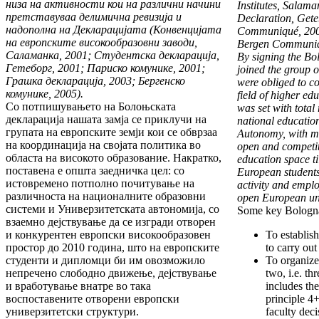
низа на актив
нос
ти кои на различни начини
Institutes, Salama
пре
т
ставуваа де
ли
мична ревизија и
Declaration, Gete
надополна на
Д
екларацијата (Конвенцијата
Communiqué, 2001
на европските високообразовни заводи,
Ber­gen Communiq
Саламанка, 2001; Студентска деклара
ција,
By signing the Bo
Гетеб
о
рг, 2001; Париско комунике, 2001;
joined the group 
Грашка декларац
и
ја, 2003; Бергенско
were obliged to co
комунике, 2005).
field of higher ed
Со потпишувањето на Болоњската
was set with total 
декларација нашата замја се приклучи на
national educatio
групата на европ­ски­те земји кои се обврзаа
Autonomy, with mut
на координација на својата политика во
open and com­peti
областа на високото обра­зо­вание. Накратко,
education space ti
поставена е општа заед­нич­ка цел: со
European students
истовремено потполно почитување на
activity and empl
различноста на националните образовни
open European uni
сис­те­ми и Универзитетската автономија, со
Some key Bologna
взаем­но дејствување да се изгради отворен
и конку­рентен европски високообразовен
To establis
простор до 2010 година, што на европските
to carry out
студенти и дип­ломци би им овозможило
To organize 
непречено сло­бод­но движење, дејствување
two, i.e. th
и вработување внатре во така
includes the
воспоставените отворени европ­ски
principle 4
универзитетски структури.
faculty deci