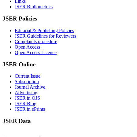
Links
JSER Bibliometrics
JSER Policies
Editorial & Publishing Policies
JSER Guidelines for Reviewers
Complaints procedure
Open Access
Open Access Licence
JSER Online
Current Issue
Subscription
Journal Archive
Advertising
JSER in OJS
JSER Blog
JSER in ePrints
JSER Data