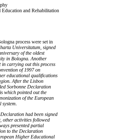
ophy
al Education and Rehabilitation
Bologna process were set in
arta Universitatum,
signed
niversary of the oldest
ity in Bologna. Another
n car­rying out this process
onvention of 1997 on
her educational quali­fications
gion. After the Lisbon
lled Sorbonne Declaration
is which pointed out the
rmonization of the European
l system.
 Declaration had been signed
other activities followed
 ways presented partial
tion to the Declaration
uropean Higher Educational