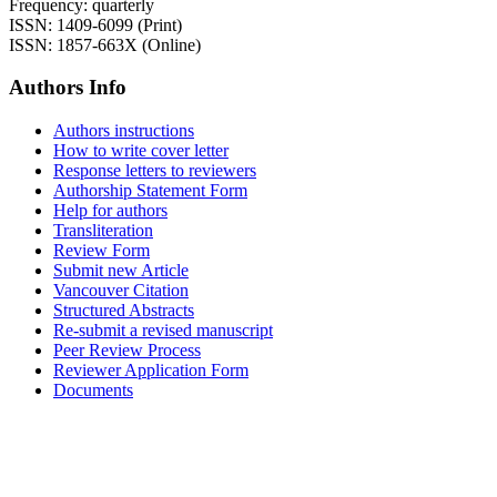
Frequency: quarterly
ISSN: 1409-6099 (Print)
ISSN: 1857-663X (Online)
Authors Info
Authors instructions
How to write cover letter
Response letters to reviewers
Authorship Statement Form
Help for authors
Transliteration
Review Form
Submit new Article
Vancouver Citation
Structured Abstracts
Re-submit a revised manuscript
Peer Review Process
Reviewer Application Form
Documents