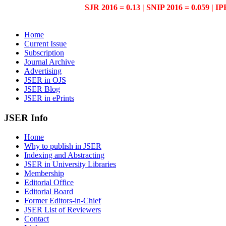
SJR 2016 = 0.13 | SNIP 2016 = 0.059 | IP
Home
Current Issue
Subscription
Journal Archive
Advertising
JSER in OJS
JSER Blog
JSER in ePrints
JSER Info
Home
Why to publish in JSER
Indexing and Abstracting
JSER in University Libraries
Membership
Editorial Office
Editorial Board
Former Editors-in-Chief
JSER List of Reviewers
Contact