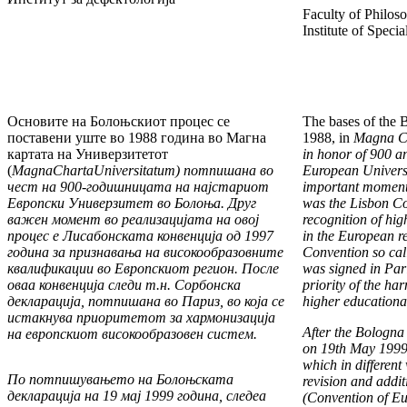
Faculty of Philos
Institute of Speci
Основите на Болоњскиот процес се
The bases of the 
поставени уште во 1988 година во Магна
1988, in
Magna Ch
картата на Уни­вер­зитетот
in honor of 900 an
(
Magna
Charta
Universitatum
)
потпи
шана во
European Univer­s
чест на 900-годишницата на најстариот
important moment i
Европски Универзитет во Болоња. Друг
was the Lisbon C
важен момент во реализацијата на овој
recognition of hig
процес е Ли
са
бон
ската конвенција од 1997
in the European re
година за приз
навања на високообразовните
Convention so ca
квалификации во Европскиот регион. После
was signed in Par
оваа конвенција сле
ди т.н. Сорбонска
priority of the ha
декларација, потпишана во Париз, во која се
higher educa­tiona
истакнува приоритетот за хармонизација
After the Bologna
на европскиот високообразовен си
с
тем.
on 19th May 1999, 
which in different
По потпишувањето на Болоњската
revision and addi­
декларација на 19 мај 1999 година, следеа
(Convention of E