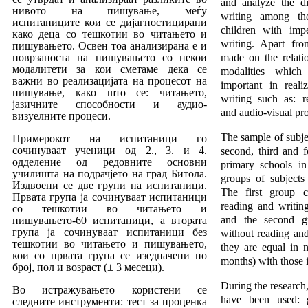
and analyze the di
нивото на пи­шување, меѓу
writing among th
испитаниците кои се дијагнос­ти­цирани
children with imp
како деца со тешкотии во читањето и
writing. Apart fro
пишувањето. Освен тоа анализирана е и
повр­за­носта на пишувањето со некои
made on the relatio
модалитети за кои сметаме дека се
mo­dalities whic
важни во реализацијата на процесот на
important in reali
пишување, како што се: читањето,
writing such as: re
јазичните способности и аудио-
and audio-visual pr
визуелните
про
цеси.
The sample of subje
Примерокот на испитаници го
сочинуваат уче
ни
ци од 2., 3. и 4.
sec­ond, third and 
одделение од редовните ос­новни
primary schools in
училишта на подрачјето на град Би­то­ла.
groups of subjects
Издвоени се две групи на испитаници.
The first group c
Пр­ва­та група ја сочинуваат испитаници
reading and writin
со теш­ко­тии во читањето и
and the second gr
пишувањето-60 испитаници, а вто
рата
група ја сочинуваат испитаници без
without reading an
тешкотии во читањето и пишувањето,
they are equal in 
кои со првата група се изедначени по
months) with those i
број, пол и воз­раст (± 3 месеци).
During the research
Во истражувањето користени се
have been used: g
следните инс­тру­менти: тест за проценка