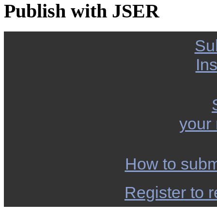
Publish with JSER
Su
Ins
your
How to subm
Register to r