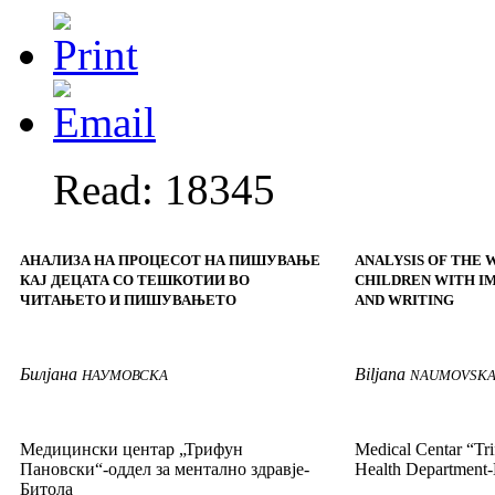
Read: 18345
АНАЛИЗА НА ПРОЦЕСОТ НА ПИШУВАЊЕ
ANALYSIS OF THE 
КАЈ ДЕЦАТА СО ТЕШКОТИИ ВО
CHILDREN WITH IM
ЧИТАЊЕТО И ПИШУВАЊЕТО
AND WRITING
Билјана
Biljana
НАУМОВСКА
NAUMOVSK
Медицински центар „Трифун
Medical Centar
“
Tr
Пановски“-оддел за ментално здравје-
Health
Depar
tment
-
Битола