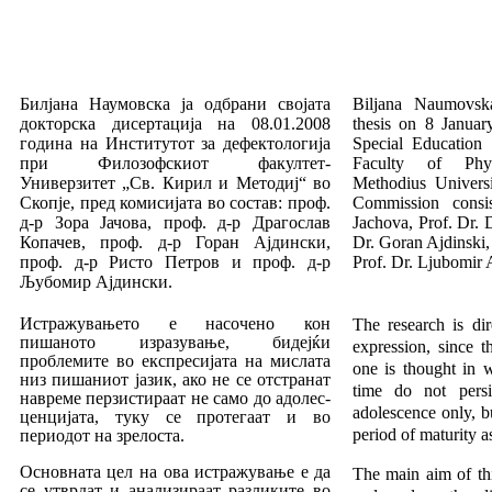
Билјана Наумовска ја одбрани својата
Biljana
Naumovsk
док­тор­ска дисертација на 08.01.2008
thesis
on
8
Januar
година на Инсти­ту­тот за дефектологија
Special
Education
при Филозофскиот факултет-
Faculty
of
Phy
Универзитет „Св. Кирил и Методиј“ во
Methodius
Univers
Скопје, пред комисијата во состав: проф.
Commission
consi
д-р Зо­ра Јачова, проф. д-р Драгослав
Jachova
,
Prof
.
Dr
.
Копачев, проф. д-р Горан Ајдински,
Dr
.
Goran
Ajdinski
проф. д-р Ристо Петров и проф. д-р
Prof
.
Dr
.
Ljubomir
Љубомир Ајдински.
Истражувањето е насочено кон
The research is dir
пишаното изра­зу­вање, бидејќи
expres­sion, since 
проблемите во експресијата на мислата
one is thought in w
низ пишаниот јазик, ако не се отстра­нат
time do not pers
навреме перзистираат не само до адолес­
adolescence only, b
цен­цијата, туку се протегаат и во
period of maturity a
периодот на зрелоста.
Основната цел на ова истражување е да
The main aim of thi
се ут­вр­дат и анализираат разликите во