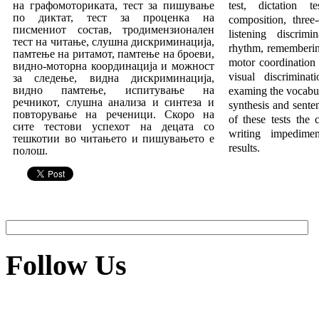
на графомото­ри­ка­та, тест за пишување
test, dictation t
по диктат, тест за процен­ка на
composition, three-
писмениот состав, тродимензионален
listening discrimi
тест на читање, слушна дискриминација,
rhythm, rememberin
пам­те
­ње на ритамот, памтење на броеви,
motor coordination 
видно-мо­торна координација и можност
vis­ual discrimina
за следење, видна дискриминација,
видно памтење, испи­ту­вање на
examing the vocabul
речникот, слушна анализа и синтеза и
synthesis and sen­ten
повторување на реченици. Скоро на
of these tests the 
сите тес­то­ви успехот на децата со
writing impedim
тешкотии во чита­ње­то и пишувањето е
results.
полош.
Follow Us