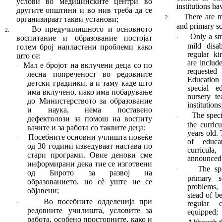
услови во медицинските центри во
insti­tutions h
другите општини и во нив треба да се
There are m
организираат такви установи
;
2.
and primary sc
Во предучилишното и основното
2.
Only a sm
воспита
ние и образование постојат
·
mild disab
голем број на
плас
тени проблеми како
regular ki
што се:
are includ
Мал е бројот на вклучени деца со по
·
requeste
лес
на попреченост во редовните
Education
детски гра
динки, а и таму каде
што
special e
има вклучено, иако има побарување
nursery t
до Министер
ство
то за образование
insti­tutions
и наука, нема пос
та
ве
но
The speci
·
дефектолози за помош на воспиту
the curric
вачите и за работа со таквите деца
;
years old.
Посебните основни учлишта повеќе
·
of edu­c
од 30 години изведуваат настава по
curricula
стари про
грами.
Овие денови сме
announced 
информи
ра
ни дека тие се изготвени
The spe
·
од Бирото за раз
вој на
primary s
образованието, но сè уште не се
problems, 
објавени
;
stead of b
Во посебните одделенија при
regular 
·
редовните училишта, условите за
equipped;
работа, особено просторните, како и