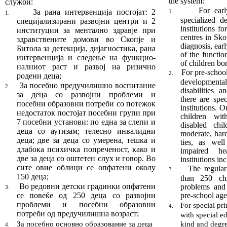
the system:
служби:
For earl
За рана интервенција постојат: 2
1.
1.
specialized d
специјали­зи­рани развојни центри и 2
institutions f
институции з
а
ментално здравје
при
centres in Sko
здравствените домови во Скопје и
diagnosis, ear
Битола
за детекција, дијаг­нос­ти­ка, рана
of the functi
интервенција и следење на функ­цио­
of children bor
налниот раст и развој на ризично
For pre-school
2.
родени деца
;
development
За посебно предучилишно воспитание
2.
disabilities 
за де­ца со развојни проблеми и
there are spe
посебни обра­зов­ни потреби со потежок
institutions. O
недостаток постојат посебни групи при
children wit
7 посебни установи: по ед
на за слепи и
disabled chil
деца со аутизам;
телесно ин­ва­лидни
moderate, hard
деца;
две за деца со умерена, тешка и
ties, as wel
длабока психичка попреченост, како и
impaired h
две за деца со оштетен слух и говор.
Во
institutions in
сите овие облици се опфатени
околу
The regular
3.
150 деца
;
than 250 chi
Во редовни детски градинки опфатени
problems and 
3.
се
по­веќе од
250
деца со развојни
pre-school age
проблеми и по
себни образовни
For special pr
4.
потреби од пред
учи
лиш
на возраст
;
with special e
За посебно основно образование за деца
kind and degree
4.