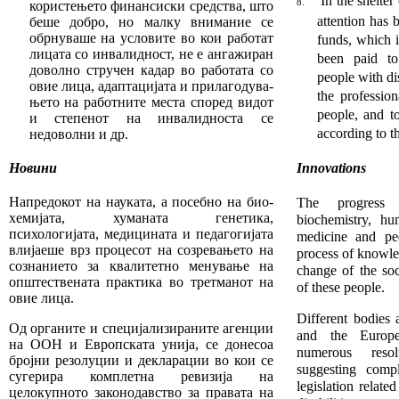
In the shelte
8.
користењето финан
сис
ки средства, што
at­tention has
беше добро,
но
малку
внимание се
обрнуваше на условите во кои ра
бо
тат
funds, which i
лицата со инвалидност, не е анга
жи­­
ран
been paid to
доволно стручен кадар во работата со
people with dis
овие лица, адаптацијата и прилагодува­
the professio
ње­­то на работните места според видот
people, and t
и сте­пенот на инвалидноста
с
е
according to th
недоволн
и
и др.
Новини
Innovations
Напредокот на науката, а посебно на био­
The progress o
хе­ми­ја­та, хуманата генетика,
biochemistry, hu
психологијата, медици­на­та и педагогијата
medicine and pe
влијаеше врз процесот на созревањето на
process of knowle
сознанието за квалитетно мену­вање на
change of the soc
општествената практика во третманот на
of these people.
овие лица.
Different bodies
Од органите и специјализираните агенции
and the Europ
на ООН и Европската унија, се донесоа
numerous reso­
бројни резолуции и декларации во кои се
suggesting compl
сугерира ком­плетна ревизија на
legislation relate
целокупното законо­дав­ство за правата на