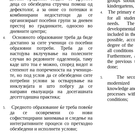
groups shoul
деца со обезбедена стручна помош од
kindergartens, 
дефектолог, а за оние со потешки и
The primary e
4.
ком­би­нирани недостатоци да се
for all stude
организираат по­себни групи за дневен
needs. Th
престој во гра­дин­ки­те, односно во
developmenta
дневните центри;
included in th
Основното образование треба да биде
4.
possible, acc
дос­тап­но за сите ученици со посебни
degree of the s
образовни потреби. Треба да се
all conditions
настојува вклучување на полесните
Furthermore, 
случаи во редовните одделе­ни­ја, таму
the previous 
каде што тоа е можно, според ви­дот и
done;
степенот на попреченоста на уче­ни­ци­
те, но под услов да се обезбедени сите
The seco
5.
пот­ребни услови за остварување на
modern­ized
инклузијата и што побргу да се
knowledge and 
направи евалуација на до­сегашната
processes with
десетгодишна прак
­­­­тика
;
conditions;
Средното образование ќе треба повеќе
5.
да се осовремени со нови
софистицирани занима­ња и следење на
интегративните процеси со претходно
обезбедени и исполнети услови;