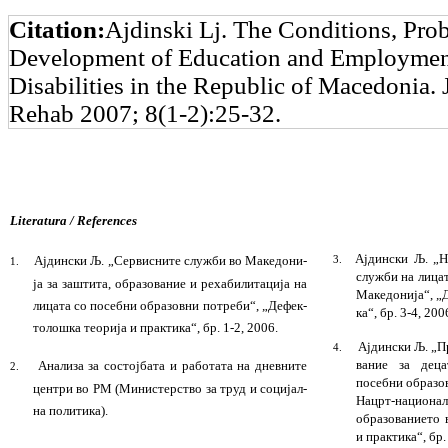
Citation:
Ajdinski Lj. The Conditions, Pro
Development of Education and Employment
Disabilities in the Republic of Macedonia.
Rehab 2007; 8(1-2):25-32.
Literatura /
References
Ајдински Љ. „Н
Ајдински Љ. „С
е
рвисните служби во Македо­ни­
3.
1.
служ­би на лица
ја за заштита, образование и рехабилитација на
Македонија“, „Д
лицата со посебни образовни потреби“, „Дефек­
ка“
,
бр. 3-4, 200
толошка теорија и практика“
,
бр. 1-2, 2006.
Ајдински Љ. „П
4.
ва­ние за дец
Анализа за состојбата и работата на дневните
2.
посебни образо
цен­три во РМ (Министерство за труд и соци­јал­
Нацрт
-н
а­цион
на политика).
образова­ние­то
и прак­ти­ка“
,
бр
.