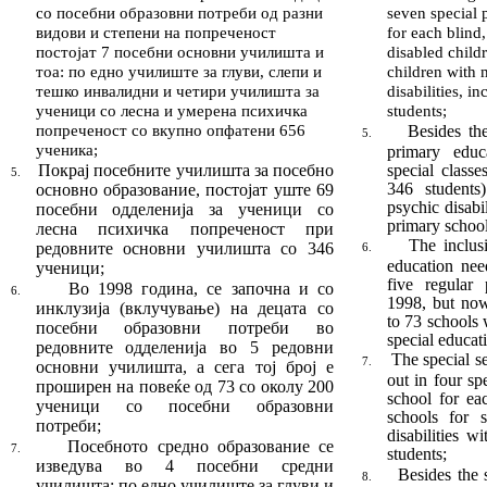
со посебни образовни потреби од разни
seven special 
видови и степени на попреченост
for each blind
постојат 7 посеб
ни
основни
училишта и
disabled child
тоа: по едно учи
лиш
те за глуви, слепи и
children with 
тешко инвалидни и четири училишта за
disabilities, i
ученици со лесна и уме
рена психичка
students;
попреченост со вкупно опфатени 656
Besides the
5.
ученика
;
primary educ
Покрај посебните училишта за посебно
special class
5.
346 students
ос
нов
но образование, постојат уште 69
psychic disabi
по
себ
ни одделенија за ученици со
primary school
лесна психичка по
п
реченост при
The inclus
редовните основни учи
лиш
та со 346
6.
educa­tion nee
ученици
;
five regular 
Во 1998 година, се започна и со
6.
1998, but now
инклузија
(вклучување)
на децата со
to 73 schools 
посебни обра
зов
ни потреби во
special educat
редовните одделенија во 5 ре
дов
ни
The special s
7.
основни училишта, а сега тој број е
out in four sp
проширен на повеќе од 73 со околу 200
school for ea
ученици со посебни образовни
schools for 
потреби
;
disabilities 
Посебното средно образование се
7.
students;
изведува во 4 посебни средни
Besides the 
8.
училишта: по едно учи
лиш
те за глуви и