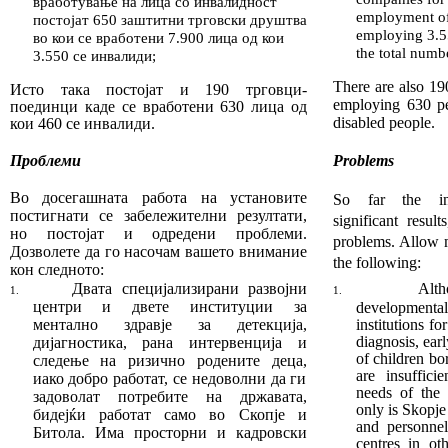
вработување на лица со инвалидност
employment of 
постојат 650 заштитни трговски друштва
employing 3.55
во кои се вработени 7.900 лица од кои
the total numb
3.550 се инвалиди
;
There are also 1
Исто така постојат и 190 трговц
и-
em­ploying 630 p
поединци ка­де се вработени 630 лица од
disabled people.
кои 460 се инва­лиди.
Проблеми
Problems
Во досегашната работа на установите
So far the ins
постиг
нати се забележителни резултати,
significant result
но постојат и одредени проблеми.
problems. Allow m
Дозволете да го насочам ва
шето внимание
the following:
кон следното:
Двата специјализирани развојни
Alth
1.
1.
центри и двете институции за
development
ментално здравје за детекција,
institutions fo
diagnosis, ear
дијагностика, рана интервенција и
of children bo
следење на ризично родените деца
,
are insuffici
иако добро работат
,
се недоволни да ги
needs of the 
задоволат потребите на државата,
only is Skopje 
бидејќи работат само во Скопје и
and personnel
Битола. Има
просторни и кадровски
centres in ot