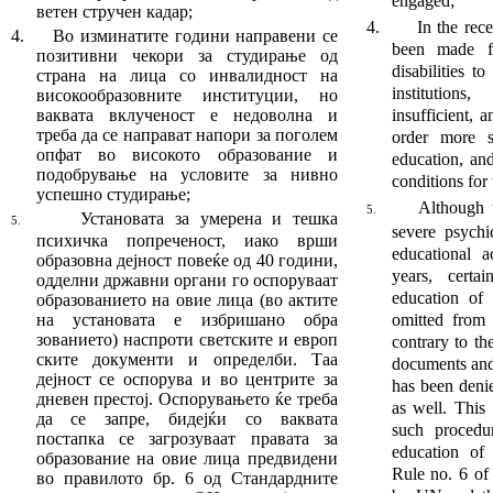
engaged;
ветен стручен кадар
;
4.
In the recent
4.
Во изминатите години направени се
been made fo
по­зитивни чекори за студирање од
disabilities t
страна на лица со инвалидност на
institution
високообразовните институции, но
ваквата вклученост е недоволна и
insufficient, 
треба да се направат напори за поголем
order more s
опфат во високото образование и
education, an
подобрување на условите за нивно
conditions for 
успешно студирање;­­­­­­­­­­­
Although t
5.
Установата за умерена и тешка
5.
severe psychi
психичка по
преченост, иако врши
educational a
образовна дејност повеќе од 40 години,
years, certa
одделни државни ор
га
ни го оспоруваат
education of 
образованието на овие ли
ца (во актите
на установата е избришано об
ра
omitted from t
зованието) наспроти светските и европ
contrary to th
ски
те документи и определби. Таа
documents and
дејност се оспорува и во центрите за
has been denie
дневен престој. Оспорувањето ќе треба
as well. This
да се запре
,
бидејќи со ваквата
such procedu
постапка се загрозуваат правата за
educa­tion of
образование на овие лица предвидени
Rule no. 6 of
во правилото бр. 6 од Стандардните