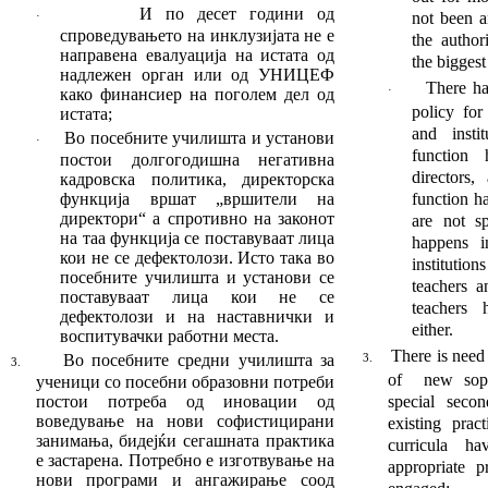
И по десет години од
not been a
·
спроведување
то
на инклузијата не е
the autho
направена евалуација на истата од
the biggest
надлежен орган или од УНИ
ЦЕФ
There ha
·
како финансиер на поголем дел од
policy for
истата
;
and instit
Во посебните училишта и установи
·
function
пос
тои долгогодишна негативна
directors,
кадровска политика, директорска
функција вршат
„
вршители на
function h
директори
“
а спротивно на законот
are not s
на таа функција се поставу
ва
ат лица
happens i
кои не се дефектолози. Исто та
ка во
institu­t
посебните училишта и установи
се
teachers a
поставуваат
лица кои не се
teachers
дефектолози и на наставнички и
either.
воспитувачки работ
ни места
.
There is need
Во посебните средни училишта за
3.
3.
of new sophi
ученици со посебни образовни потреби
постои по
тре
ба од иновации од
special sec­o
воведување на нови со
фистицирани
existing prac
занимања, бидејќи сегашна
та практика
curricula h
е застарена.
Потребно е изгот
ву
вање на
appropriate p
нови програми и ангажирање со
од