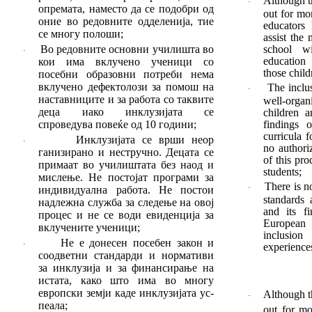
Although t
·
опремата, наместо да се подобри од
out for mor
оние во редовните одде
ленија, тие
educa­tors
се многу полоши
;
assist the
Во редовните основни училишта во
school wi
·
educatio
кои има вклучено ученици со
those child
посебни обра
зов
ни потреби нема
вклучено дефекто
лози за помош на
The inclu
·
наставниците и за ра
бо
та со таквите
well-organ
деца иако инклузијата се
children a
спроведува повеќе од 10 години;
find­ings
curricula 
Инклузијата се врши не
ор
·
no authori
ганизирано и не
стручно. Децата се
of this pro
при
ма
а
т во учи
лиш
тата без наод и
students;
мис
ле
ње. Не пос
то
јат програми за
There is n
индиви
ду
ална работа. Не постои
·
stan­dards
надлежна служ
ба за следење на овој
and its f
процес и не се води евиденција за
European
вклучените ученици;
inclusi
Не е донесен посебен закон и
·
experience
соодветни стандарди и нормативи
за инклузија и за финансирање на
истата, како што има во многу
европски земји каде инклузи
ја
та ус­
Although t
·
пеала;
out for mo