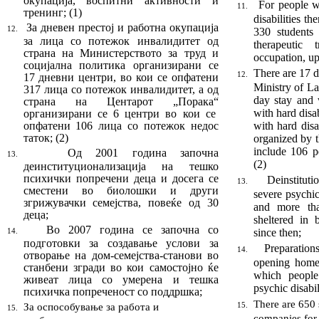
окупација, воспитни ак
тив
нос
ти и
For people w
11.
тренинг
;
(1)
dis­abilities th
За дневен престој и работна окупација
12.
330 students 
за лица со потежок инвалидитет од
therapeutic 
страна на Ми
нистерството за труд и
occupation, up­
социјална поли
тика организирани се
There are 17 d
12.
17 дневни центри, во кои се опфатени
Ministry of La
317 лица со потежок инва
лидитет
,
а од
day stay and 
страна на Центарот
„
Порака
“
with hard disa
организирани се 6 центри
в
о кои се
опфа
те
ни 106 лица со потежок не
дос
with hard disa
таток
;
(2)
organized by 
include 106 pe
Од 2001 година започна
13.
(2)
деинституционали
за
ција на тешко
психички попречени деца и досега се
Deinstituti
13.
сместени во биолошки и други
severe psychic
згрижувачки семејства, повеќе од 30
and more th
деца
;
sheltered in b
Во 2007 година се започна со
since then;
14.
подготовки за создавање услови за
Preparation
14.
отворање на дом-се
мејства-станови во
opening home-
ста
н
бени згради во кои самостојно ќе
which peopl
живеат лица со умерена и тешка
psychic disabil
психичка попреченост со поддршка
;
There are 650 
За оспособување за работа и
15.
15.
companies for 