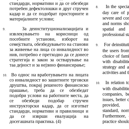
стандарди, нормативи и да се обезбеди
In the specia
8.
потребен дефектолошки и друг стручен
day care of p
кадар и да се подобрат прос­тор­ните и
severe and com
материјалните услови;
and norms sho
За деинституци
она
лизацијата и
spatial and 
9.
извлекува
ње
то на корисници од
professional s
посебните установи, изборот на
семејствата, обезбедувањето на станови
For deinstitu
9.
за живеење на лица со инвалидност во
the users from
нив, потребно е претходно да се донесе
choice of fami
стратегија и закон за остварување на
with dis­abili
таа деј
­ност и за нејзино финансирање
;
strategy and 
activities and 
Во однос на вработувањето на лицата
10.
со ин
ва
лидност во зашитните трговски
In relation 
10.
друштва, покрај решеното финансиско
with disabilit
прашање,
т
ре
ба да се обезбедат
compa­nies, b
подобри услови на работ
ни
те места, да
issues, better
се обезбеди подобар стручен
provided, pr
инструкторски кадар, да се изготват
standard, nor
стан
дар
ди, нормативи и правилници и
Furthermore, 
да се из
врши евалуација на
досегашната практика. (4)
practice shoul