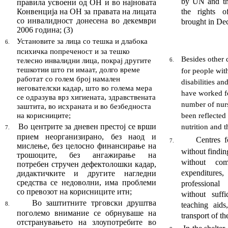
by UN and th
правила
ус­воени од ОН
и во најновата
Конвенција на ОН за правата на лицата
the rights o
со инвалидност донесена во декември
brought in De
2006 година
;
(
3
)
Установите за лица со тешка и длабока
6.
психичка попреченост и за те
шко
Besides other d
те
лесно инвалидни лица, покрај другите
6.
тешкотии што ги имаат, долго време
for people wit
работат со голем број намален
disabili­ties an
негователски кадар, што во го
лема мера
have worked fo
се одразува врз хигиената, здрав
ствената
number of nursi
заштита, во исхраната и во без
бедноста
на корисниците
;
been reflected 
Во центрите за дневен престој се врши
nutrition and t
7.
при
ем неорганизирано, без наод и
Centres f
7.
мислење, без целосно финансирање на
without findin
трошоците, без ангажирање на
without com
потребен стручен дефекто
лош
ки кадар,
expenditur
дидактички
те и
други
те
на
глед
ни
средства
се недоволни
, има про
бле
ми
professional
со превозот на корисниците итн
;
without suffi
Во заштитните трговски друштва
teaching aids
8.
поголемо вни
мание се обрнуваше на
trans­port of th
отстранувањето
на злоупотребите во