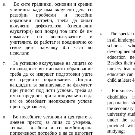
Во сите градинки, основни и средни
6.
учи­лиш­­та каде има вклучено деца со
развојни про­блеми и посебни
образовни потреби, тре­ба да бидат
вклучени дефектолози (спе­ци­јални
едукатори) кои покрај тоа што ќе им
The special 
6.
помагаат на воспитувачите и
in all kinderg
учителите, ќе работат и поединечно со
schools wh
секое дете нај­малку 4-5 часа во
developmental
неделата;
education n
Besides their 
За успешно вклучување на лицата со
7.
инва­лид­ност во високото образование
nursery teach
треба да се извршат подготовки уште
educators can
во средното об­разование. Лицата-
child at least 
кандидати за запишу­ва­ње на факултет,
при уписот под исти ус­ло­ви, треба да
For success
7.
имаат предност при запи­шу­ва­њето и да
disabili­tie
им се обезбедат неопходните услови
preparation s
при студирањето;
the secondary 
university stu­
Во посебните установи и центрите за
8.
under the sa
дне­вен престој за лица со умерена,
provided wit
тешка, дла
бока и со комбинирана
studying;
попреченост по­треб­но е да се изготват