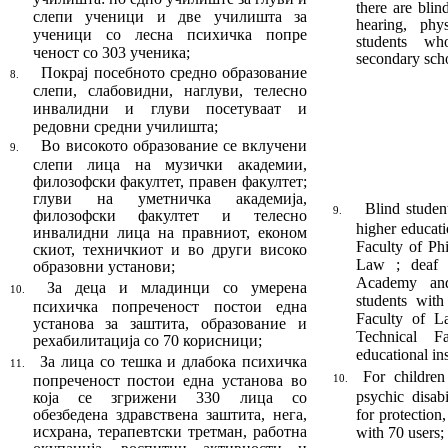
there are blin
слепи ученици и две учи
лиш
та за
hearing, phy
ученици со лесна психичка попре
students wh
ченост со 303 ученика
;
secondary sch
Покрај посебното средно образование
8.
сле
пи, слабовидни, наглуви, телесно
инвалид
ни и глуви посетуваат и
редовни средни учи
лишта
;
Во високото образование се вклучени
9.
слепи лица на музички академии,
ф
илозофски фа
кул
тет,
п
равен факултет;
глуви на уметнич
ка академија,
Blind studen
9.
ф
илозофски факултет и телес
но
higher educat
инвалидни лица на
п
равниот,
е
коном
Faculty of Ph
ски
от,
т
ехничкиот и во други високо
Law ; deaf s
образов
ни установи
;
Academy and
За деца и младинци со умерена
10.
students with 
психичка попреченост постои една
Faculty of L
установа за заштита, образование и
Technical F
рехабилитација со 70 корисници;­­­­
educational ins
За лица со тешка и длабока психичка
11.
For childre
по
пре
че
ност постои една установа во
10.
psychic disabi
која се згрижени 330 лица со
обезбедена здрав
стве
на заштита, нега,
for protection
исхрана, терапевтски трет
ман, работна
with 70 users;