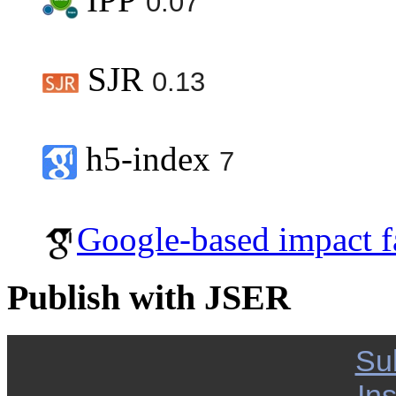
0.07
SJR
0.13
h5-index
7
Google-based impact f
Publish with JSER
Su
Ins