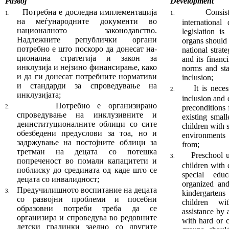
Развој
Development
Потребна е доследна имплементација
Consis
1.
1.
на ме­ѓу­народните документи во
international
националното за­ко­нодавство.
legislation i
Надлежните републички орга­ни
organs should 
потребно е што поскоро да донесат на­
national stra
цио­нална стратегија и закон за
and its financ
инклузија и нејзино финансирање, како
norms and sta
и да ги донесат потребните нормативи
inclusion;
и стандарди за спро­ве­дување на
It is nece
2.
инклузијата;
inclusion and d
Потребно е организирано
precondi­tions 
2.
спроведување на инклузивните и
existing small
деинституцио­нал­ните обли­ци со сите
children with s
обезбедени предуслови за тоа, но и
environments
задржување на постојните облици за
from;
трет­ман на децата со потешка
Preschool 
3.
попреченост во по­мали капацитети и
chil­dren wit
поблиску до средината од каде што се
special edu
децата со инвалидност;
organized and
Предучилишното воспитание на децата
3.
kindergarten
со развојни проблеми и посебни
children wit
образовни по­тре­би треба да се
assistance by 
организира и спроведува во редовните
with hard or c
детски градинки заедно со дру­гите