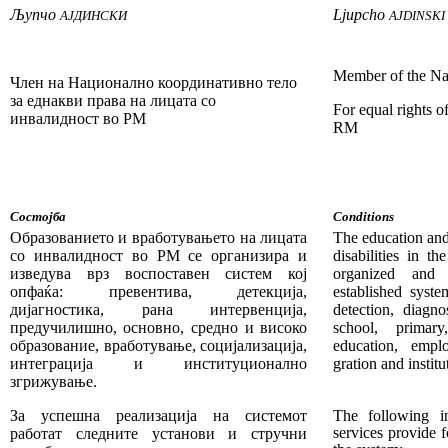
Љупчо
Ljupcho
АЈДИНСКИ
AJDINSKI
Member of the Na
Член на Национално координативно тело
за еднакви права на лицата со
For equal rights of
инвалидност во РМ
RM
Состојба
Conditions
Образованието и вработувањето на лицата
The education an
со ин­валидност во РМ се организира и
dis­abilities in 
изведува врз воспоставен систем кој
organized and 
опфаќа: превентива, детекција,
established syste
дијагностика, рана интервенција,
detection, diagno
предучилишно, основно, средно и високо
school, primar
образование, вработување, социјализација,
education, emplo
интеграција и институционално
gration and institu
згрижување.­­­­­­­­­­
За успе
ш
на реализација на системот
The following in
ser­vices provide f
работат следните установи и стручни