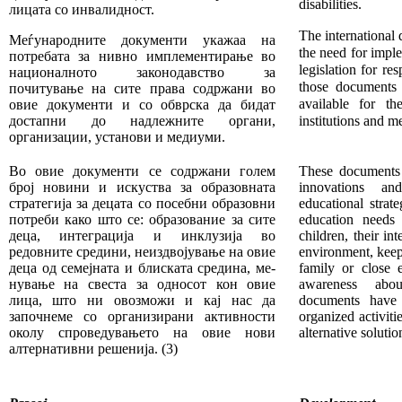
disabilities.
лицата со инвалидност.
The international
Меѓународните документи укажаа на
the need for impl
потребата за нивно имплементирање во
legis­lation for re
националното за­ко­нодавство за
those documents 
почитување на сите права содр­жани во
available for the
овие документи и со обврска да бидат
достапни до надлежните органи,
institutions and me
организации, установи и медиуми.
Во овие документи се содржани голем
These documents
број но­ви­ни и искуства за образовната
inno­vations a
стратегија за децата со посебни образовни
educational strat­
потреби како што се: образование за сите
education needs 
деца, интеграција и ин­клу­зија во
children, their in
редовните средини, неиздвојување на овие
environment, keepi
деца од семејната и блиската средина, ме­
family or close 
нување на свеста за односот кон овие
awareness abo
лица, што ни овозможи и кај нас да
documents have 
започнеме со ор­га­низирани активности
organized activiti
околу спроведува­ње­то на овие нови
alternative solutio
алтернативни решенија.
(3)