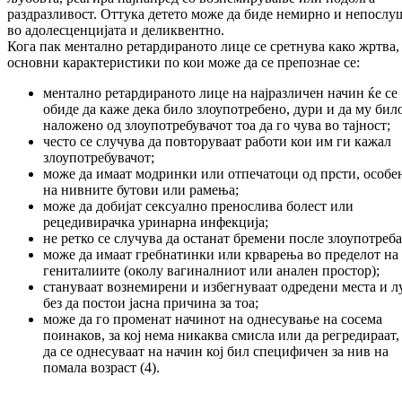
раздразливост. Оттука детето може да биде немирно и непослу
во адолесценцијата и деликвентно.
Кога пак ментално ретардираното лице се сретнува како жртва,
основни карактеристики по кои може да се препознае се:
ментално ретардираното лице на најразличен начин ќе се
обиде да каже дека било злоупотребено, дури и да му бил
наложено од злоупотребувачот тоа да го чува во тајност;
често се случува да повторуваат работи кои им ги кажал
злоупотребувачот;
може да имаат модринки или отпечатоци од прсти, особе
на нивните бутови или рамења;
може да добијат сексуално пренослива болест или
рецедивирачка уринарна инфекција;
не ретко се случува да останат бремени после злоупотреба
може да имаат гребнатинки или крварења во пределот на
гениталиите (околу вагиналниот или анален простор);
стануваат вознемирени и избегнуваат одредени места и л
без да постои јасна причина за тоа;
може да го променат начинот на однесување на сосема
поинаков, за кој нема никаква смисла или да регредираат, 
да се однесуваат на начин кој бил специфичен за нив на
помала возраст (4).