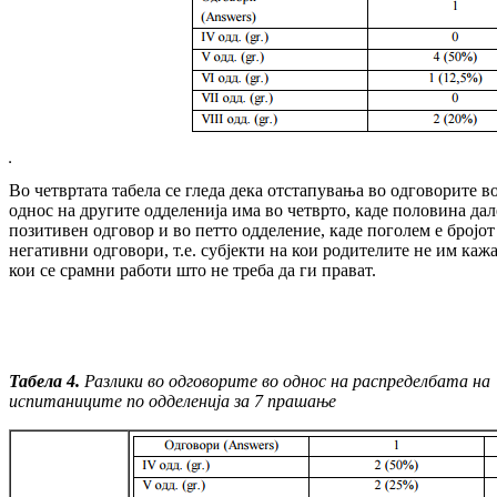
Во четвртата табела се гледа дека отстапувања во одговорите в
однос на другите одделенија има во четврто, каде половина дал
позитивен одговор и во петто одделение, каде поголем е бројот
негативни одговори, т.е. субјекти на кои родителите не им каж
кои се срамни работи што не треба да ги прават.
Табела 4.
Разлики во одговорите во однос на рас
пре
делбата на
испитаниците по одделенија за 7 прашање