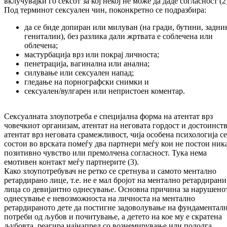
вклучувајки го сексот за кој некој не може да даде согласност (2
Под терминот сексуален чин, поконкретно се подразбира:
да се биде допиран или милуван (на гради, бутини, задни
гениталии), без разлика дали жртвата е соблечена или
облечена;
мастурбација врз или покрај личноста;
пенетрација, вагинална или анална;
силување или сексуален напад;
гледање на порнографски снимки и
сексуален/вулгарен или непристоен коментар.
Сексуалната злоупотреба е специјална форма на атентат врз
човечкиот организам, атентат на неговата гордост и достоинств
атентат врз неговата срамежливост, чија особена психологија се
состои во врската помеѓу два партнери меѓу кои не постои ник
позитивно чувство или премолчена согласност. Тука нема
емотивен контакт меѓу партнерите (3).
Како злоупотребувач не ретко се сретнува и самото ментално
ретардирано лице, т.е. не е мал бројот на ментално ретардирани
лица со девијантно однесување. Основна причина за нарушено
однесување е невозможноста на личноста на ментално
ретардираното дете да постигне задоволување на фундаментал
потреби од љубов и почитување, а детето на кое му е скратена
љубовта, реагира најнапред со вознемирување или подолга