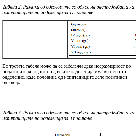
Табела 2.
Разлики во одговорите во однос на рас
пре
делбата на
испитаниците по одделенија за 1. прашање
Во третата табела може да се забележи дека несразмерност во
податоците во однос на другите одделенија има во петтото
одделение, каде половина од испитаниците дале позитивен
одговор.
Табела 3.
Разлики во одговорите во однос на распределбата на
испитаниците по одделенија за 3 прашање