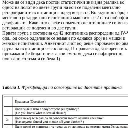
Може да се види дека постои статистички значајна разлика во
однос на полот во двете групи на кои се поделени ментално
ретардираните испитаници според возраста. Во вкупниот број 
ментално ретардирани испитаници машките се 2 пати побројни
девојчињата. Како што е веќе споменато испитаниците со мент
ретардација се поделени во две групи.
Првата група е составена од 42 испитаника распоредени од IV-
одд., од секое одделение се земани по еднаков број на машки и
женски испитаници. Анкетниот лист кој беше спроведен во ов
група на испитаници се состои од 11 прашања од затворен тип.
прикажани ќе бидат оние за кои сметаме дека се најдиректно
поврзани со темата (табела 1).
Табела 1.
Фрекфенција на одговорите на даде
ни
те прашања