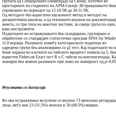
групата од Специјалната олимпијада од Скопје, поточно во
просториите на стадионот на АРМ-Скопје. Истражувањето беш
спроведено во периодот од 12.10.'06 до 30.11.'06.
Од методите беа користени каузалниот метод и методот на
дескриптивна анализа, а од техниките-анализа на документациј
анкета, со три типа на анкетни листови, за секоја група по еден,
како инструменти.
Податоците во истражувањето беа складирани, групирани и
обработени со стандарден статистички програм SPSS for Wind
11.0 верзија. Разликите помеѓу категориските податоци во
одредени групи беа анализирани со χ2 тест. Кај податоците во 
беше најдена во клетките на табелите вредност помала од 5, бе
користен Fisher-ов Exact тест R x C табели на контингенција. К
значајни беа земени разликите при ниво на значајност од р>0.05
Резултати со дискусија
Во ова истражување вклучени се вкупно 73 ментално ретардир
лица, меѓу кои 23 (31.5%) женски и 50 (68.5%) машки.