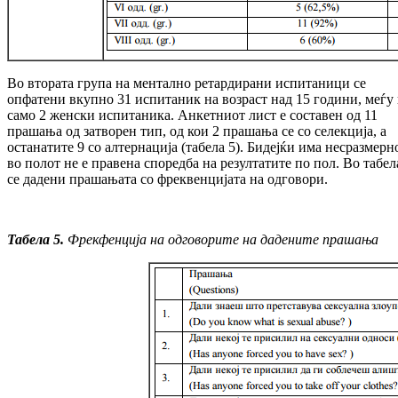
Во втората група на ментално ретардирани испитаници се
опфатени вкупно 31 испитаник на возраст над 15 години, меѓу
само 2 женски испитаника. Анкетниот лист е составен од 11
прашања од затворен тип, од кои 2 прашања се со селекција, а
останатите 9 со алтернација (табела 5). Бидејќи има несразмерн
во полот не е правена споредба на резултатите по пол. Во табел
се дадени прашањата со фреквенцијата на одговори.
Табела 5.
Фрекфенција на одговорите на дадените прашања