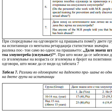
При споредување на одговорите од прашањата помеѓу двете г
на испитаници со ментална ретардација статистички значајна
разлика пос- тои само во однос на прашањето:
„Дали знаеш шт
тоа злоупотреба (силување)?“
. При што може да се забележи д
со зголемување на возраста се зголемува и бројот на позитивни
одговори, што може да се види од табелата 7
Табела 7.
Разлики во одговорите на даденото пра- шање во одн
на двете групи на испитаници