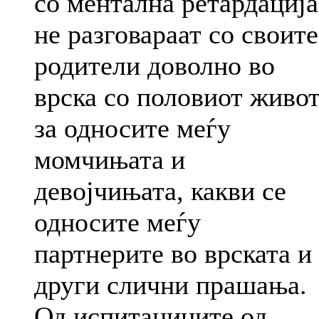
со ментална ретардација
не разговараат со своите
родители доволно во
врска со половиот живот
за односите меѓу
момчињата и
девојчињата, какви се
односите меѓу
партнерите во врската и
други слични прашања.
Од испитаниците од