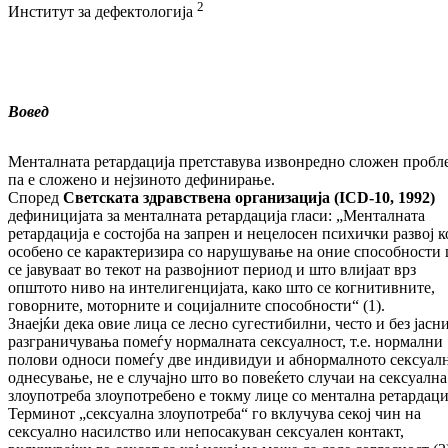
2
Институт за дефектологија
Вовед
Менталната ретардација претставува извонредно сложен пробл
па е сложено и нејзиното дефинирање.
Според
Светската здравствена организација (ICD-10, 1992)
дефиницијата за менталната ретардација гласи: „Менталната
ретардација е состојба на запрен и нецелосен психички развој к
особено се карактеризира со нарушување на оние способности
се јавуваат во текот на развојниот период и што влијаат врз
општото ниво на интелигенцијата, како што се когнитивните,
говорните, моторните и социјалните способности“ (1).
Знаејќи дека овие лица се лесно сугестибилни, често и без јасн
разграничувања помеѓу нормалната сексуалност, т.е. нормални
полови односи помеѓу две индивидуи и абнормалното сексуал
однесување, не е случајно што во повеќето случаи на сексуална
злоупотреба злоупотребено е токму лице со ментална ретардаци
Терминот „сексуална злоупотреба“ го вклучува секој чин на
сексуално насилство или непосакуван сексуален контакт,