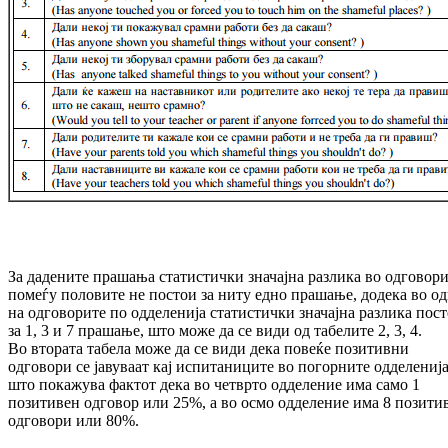
За дадените прашања статистички значајна разлика во одговор
помеѓу половите не постои за ниту едно прашање, додека во о
на одговорите по одделенија статистички значајна разлика пос
за 1, 3 и 7 прашање, што може да се види од табелите 2, 3, 4.
Во втората табела може да се види дека повеќе позитивни
одговори се јавуваат кај испитаниците во погорните одделенија
што покажува фактот дека во четврто одделение има само 1
позитивен одговор или 25%, а во осмо одделение има 8 позити
одговори или 80%.