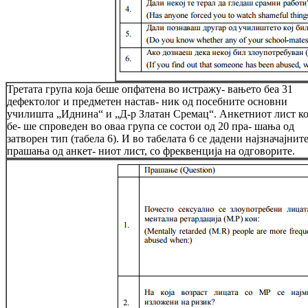
Третата група која беше опфатена во истражу- вањето беа 31
дефектолог и предметен настав- ник од посебните основни
училишта „Иднина“ и „Д-р Златан Сремац“. Анкетниот лист ко
бе- ше спроведен во оваа група се состои од 20 пра- шања од
затворен тип (табела 6). И во табелата 6 се дадени најзначајнит
прашања од анкет- ниот лист, со фреквенција на одговорите.