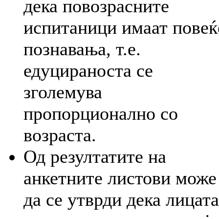
дека повозрасните
испитаници имаат повеќ
познавања, т.е.
едуцираноста се
зголемува
пропорционално со
возраста.
Од резултатите на
анкетните листови може
да се утврди дека лицата