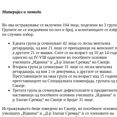
Материјал и методи
Во ова истражување се вклучени 104 лица, поделени во 3 групи
Групите не се изедначени по пол и број, а испитаниците се изб
по случаен избор.
Едната група ја сочинуваат 42 лица со лесна ментална
ретардација, од кои 21 лице се припадници на женскиот п
а другите 21 се машки. Сите се на возраст од 10 до 14 год
односно од IV-VIII одделение во посебните основни
училишта „Иднина“ и „Д-р Златан Сремац“ во Скопје.
Втората група ја сочинуваат 31 лице со лесна ментална
ретардација, од кои 2 се девојчиња, а другите се машки.
Претставниците на оваа група се на возраст над 15 годин
претставниците на Специјалната олимпијада, групата од 
Скопје.
Третата група ја сочинуваат дефектолозите и предметнит
наставници од посебните основни училишта „Иднина“ и 
р Златан Сремац“ во Скопје и бројат 31 лице.
Истражувањето беше изведено во Скопје, во посебните основн
училишта „Иднина“ и „Д-р Златан Сремац“ и со членовите на