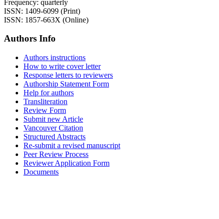
Frequency: quarterly
ISSN: 1409-6099 (Print)
ISSN: 1857-663X (Online)
Authors Info
Authors instructions
How to write cover letter
Response letters to reviewers
Authorship Statement Form
Help for authors
Transliteration
Review Form
Submit new Article
Vancouver Citation
Structured Abstracts
Re-submit a revised manuscript
Peer Review Process
Reviewer Application Form
Documents