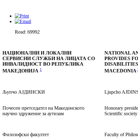
Read: 69992
НАЦИОНАЛНИ И ЛОКАЛНИ
NATIONAL A
СЕРВИСНИ СЛУЖБИ НА ЛИЦАТА СО
PROVIDES F
ИНВАЛИДНОСТ ВО РЕПУБЛИКА
DISABILITIE
1
МАКЕДОНИЈА
MACEDONIA
Љупчо АЈДИНСКИ
Ljupcho AJDIN
Почесен претседател на Македонското
Honorary presid
научно здружение за аутизам
Scientific societ
Филозофски факултет
Faculty of Philo