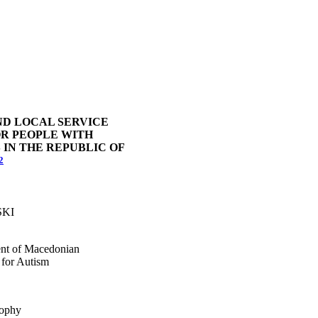
ND LOCAL SERVICE
OR PEOPLE WITH
S IN THE REPUBLIC OF
2
SKI
ent of Macedonian
y for Autism
sophy