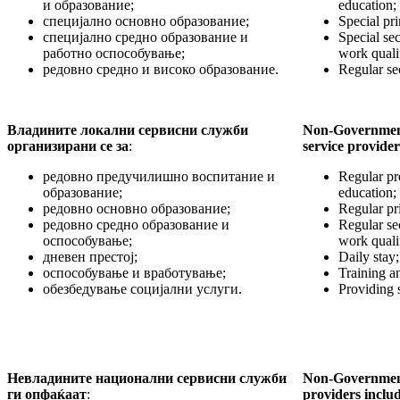
и образование;
education;
специјално основно образование;
Special pr
специјално средно образование и
Special se
работно оспособување;
work quali
редовно средно и високо образование.
Regular se
Владините локални сервисни служби
Non-Government
организирани се за
:
service provider
редовно предучилишно воспитание и
Regular pr
образование;
education;
редовно основно образование;
Regular pr
редовно средно образование и
Regular se
оспособување;
work quali
дневен престој;
Daily stay;
оспособување и вработување;
Training 
обезбедување социјални услуги.
Providing s
Невладините национални сервисни служби
Non-Government
ги опфаќаат
:
providers
inclu