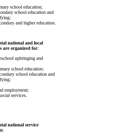
imary school education;
condary school education and
fying;
condary and higher education.
al national and local
s are organized for
:
eschool upbringing and
imary school education;
condary school education and
fying;
and employment;
ocial services.
al national service
de
: