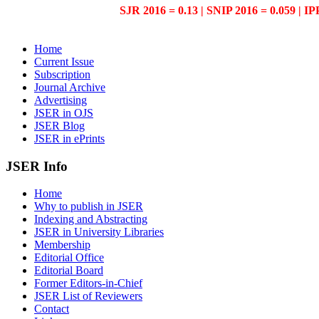
SJR 2016 = 0.13 | SNIP 2016 = 0.059 | IP
Home
Current Issue
Subscription
Journal Archive
Advertising
JSER in OJS
JSER Blog
JSER in ePrints
JSER Info
Home
Why to publish in JSER
Indexing and Abstracting
JSER in University Libraries
Membership
Editorial Office
Editorial Board
Former Editors-in-Chief
JSER List of Reviewers
Contact