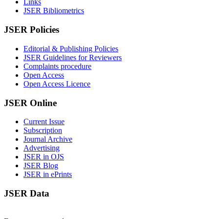
Links
JSER Bibliometrics
JSER Policies
Editorial & Publishing Policies
JSER Guidelines for Reviewers
Complaints procedure
Open Access
Open Access Licence
JSER Online
Current Issue
Subscription
Journal Archive
Advertising
JSER in OJS
JSER Blog
JSER in ePrints
JSER Data