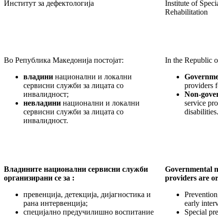
Институт за дефектологија
Institute of Spec
Rehabilitation
Во Република Македонија постојат:
In the Republic 
влад
и
ни
национални и локални
Governme
сервисни служби за лицата со
providers f
инвалидност;
Non-gove
невладини
национални и локални
service pro
сервисни служби за лицата со
disabilities
инвалидност.
Владините национални сервисни служби
Governmental na
организирани се за :
providers are o
превенција, детекција, дијагностика и
Prevention
рана интервенција;
early inter
специјално предучилишно воспитание
Special pr