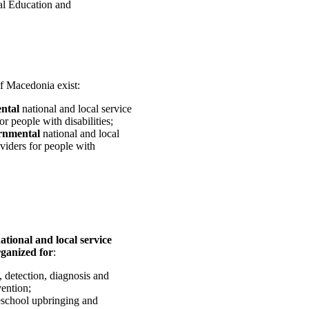
ial Education and
of Macedonia exist:
ntal
national and local service
or people with disabilities;
rnmental
national and local
viders for people with
.
tional and local service
rganized for
:
, detection, diagnosis and
vention;
eschool upbringing and