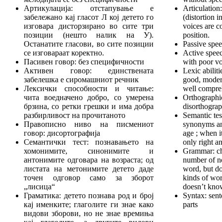
Артикулација: отстапување е
Articulation:
забележано кај гласот Л кој детето го
(distortion i
изговара дисторзирано во сите три
voices are co
позиции (нешто налик на У).
position.
Останатите гласови, во сите позиции
Passive spee
се изговараат коректно.
Active speec
Пасивен говор: без специфичности
with poor v
Активен говор: единствената
Lexic abiliti
забелешка е сиромашниот речник
good, modera
Лексички способности и читање:
well compreh
чита воедначено добро, со умерена
Orthographic
брзина, со ретки грешки и има добра
disorthogra
разбирливост на прочитаното
Semantic te
Правописно ниво на писмениот
synonyms an
говор: дисортографија
age ; when 
Семантички тест: познавањето на
only right a
хомонимите, синонимите и
Grammar: ch
антонимите одговара на возраста; од
number of n
листата на метонимите детето даде
word, but do
точен одговор само за зборот
kinds of wor
„лисица“
doesn’t know
Граматика: детето познава род и број
Syntax: sent
кај именките; глаголите ги знае како
parts
видови зборови, но не знае времиња