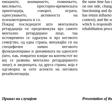
емоциите, вниманието, помнењето,
the same time has r
мислењето, просторно-временската
on one side, changi
ориентација, говорот, играта,
functioning and dy
однесувањето, активноста на
has return influen
психомоториката и сл.
context); and the s
Покрај последиците што менталната
which is responsibl
ретардација ги предизвикува врз самото
rehabilitation proc
ментално ретардирано лице, таа
истовремено се одразува и врз неговото
семејство, од една страна, менувајќи ги на
специфичен начин неговото
функционирање и динамиката на односите
(што, пак, повратно влијае на контекстот во
кој се развива ментално ретардираното
лице); и заедницата, од друга страна, која е
одговорна за сите аспекти на неговата
рехабилитација.
Приказ на слу
ч
ајот
Presentation of th