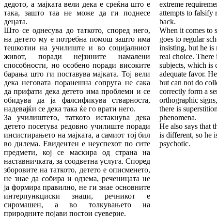
дедото, а мајката вели дека е среќна што е
extreme requiremen
така, зашто таа не може да ги поднесе
attempts to falsify 
децата.
back.
Што се однесува до таткото, според него,
When it comes to s
на детето му е потребна помош зашто има
goes to regular sc
тешкотии на училиште и во социјалниот
insisting, but he i
живот, поради нејзините намалени
real choice. There i
способности, но особено поради високите
subjects, which is 
барања што ги поставува мајката. Тој вели
adequate favor. He s
дека неговата поранешна сопруга не сака
but can not do col
да прифати дека детето има проблеми и се
correctly form a s
обидува да ја фалсификува стварноста,
orthographic signs
надевајќи се дека така ќе го врати него.
there is superstitio
За училиштето, таткото истакнува дека
phenomena.
детето посетува редовно училиште поради
He also says that t
инсистирањето на мајката, а самиот тој бил
is different, so he 
во дилема. Евидентен е неуспехот по сите
psychotic.
предмети, кој се маскира од страна на
наставничката, за соодветна услуга. Според
зборовите на таткото, детето е описменето,
не знае да собира и одзема, реченицата не
ја формира правилно, не ги знае основните
интерпункциски знаци, речникот е
сиромашен, а во толкувањето на
природните појави постои суеверие.