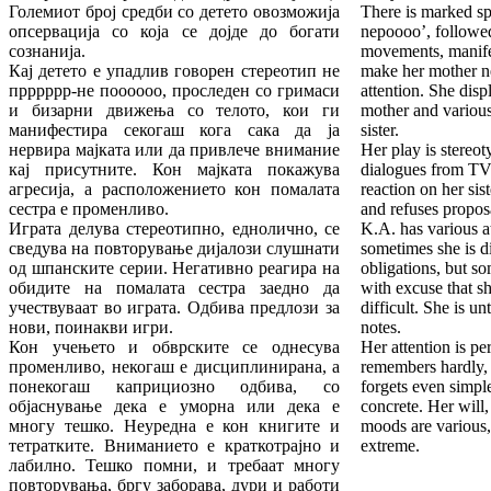
Големиот број средби со детето овозможија
There is marked sp
опсервација со која се дојде до богати
nepoooo’, followe
сознанија.
movements, manife
Кај детето е упадлив говорен стереотип не
make her mother n
прррррр-не поооооо, проследен со гримаси
attention. She dis
и бизарни движења со телото, кои ги
mother and variou
манифестира секогаш кога сака да ја
sister.
нервира мајката или да привлече внимание
Her play is stereo
кај присутните. Кон мајката покажува
dialogues from TV 
агресија, а расположението кон помалата
reaction on her sis
сестра е променливо.
and refuses propo
Играта делува стереотипно, еднолично, се
K.A. has various a
сведува на повторување дијалози слушнати
sometimes she is dis
од шпанските серии. Негативно реагира на
obligations, but s
обидите на помалата сестра заедно да
with excuse that she
учествуваат во играта. Одбива предлози за
difficult. She is u
нови, поинакви игри.
notes.
Кон учењето и обврските се однесува
Her attention is pe
променливо, некогаш е дисциплинирана, а
remembers hardly, 
понекогаш каприциозно одбива, со
forgets even simple
објаснување дека е уморна или дека е
concrete. Her will,
многу тешко. Неуредна е кон книгите и
moods are various,
тетратките. Вниманието е краткотрајно и
extreme.
лабилно. Тешко помни, и требаат многу
повторувања, бргу заборава, дури и работи