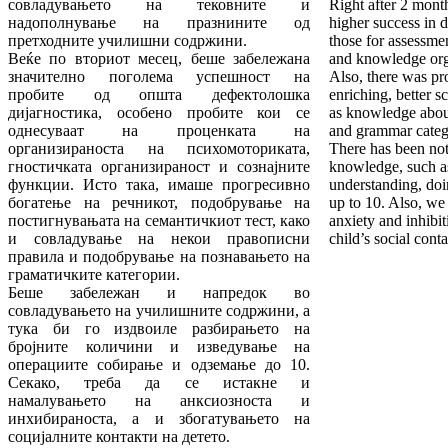
совладувањето на тековните и
Right after 2 mont
надополнување на празнините од
higher success in d
претходните училишни содржини.
those for assessme
Веќе по вториот месец, беше забележана
and knowledge org
значително поголема успешност на
Also, there was pr
пробите од општа дефектолошка
enriching, better sc
дијагностика, особено пробите кои се
as knowledge abou
однесуваат на проценката на
and grammar cate
организираноста на психомоториката,
There has been noti
гностичката организираност и сознајните
knowledge, such a
функции. Исто така, имаше прогресивно
understanding, doi
богатење на речникот, подобрување на
up to 10. Also, we
постигнувањата на семантичкиот тест, како
anxiety and inhibit
и совладување на некои правописни
child’s social conta
правила и подобрување на познавањето на
граматичките категории.
Беше забележан и напредок во
совладувањето на училишните содржини, а
тука би го издвоиле разбирањето на
бројните количини и изведување на
операциите собирање и одземање до 10.
Секако, треба да се истакне и
намалувањето на анксиозноста и
инхибираноста, а и збогатувањето на
социјалните контакти на детето.