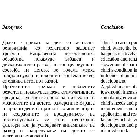
Заклучок
Conclusion
Даден е приказ на дете со ментална
This is a case repo
ретардација, со релативно задоцнет
child, where the b
третман. Направената дефектолошка
happens relatively 
обработка покажува забавен и
education and reha
дисхармоничен развој, но кон целокупната
slower and dishar
состојба на детето, во голема мерка
child’s condition i
придонесува и неповолниот контекст во кој
influence of an unf
се одвива неговиот развој.
development.
Применетиот третман и добиените
Applied treatment 
резултати покажуваат дека стимулативната
few-month intensi
средина, чувствителноста за потребите и
stimulating environ
можностите на детето, одмерените барања
child’s needs and p
и прилагодениот пристап во апликацијата
requirements and a
на содржините и вреднувањето на
application and res
постигнувањата, се оние неопходни
factors which dete
фактори кои ја условуваат динамиката на
development and pr
развој и напредување на детето со
retarded child.
ментална ретардација.