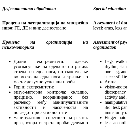
Дефектолошка обработка
Special education 
Процена на латерализација на употребно
Assessment of dom
ниво
: ГЕ, ДЕ и вид: деснострано
level:
arms, legs an
Процена на организација на
Assessment of ps
психомоторика
organization
Долни екстремитети: одење,
Legs: walkin
усогласување на одењето по ритам,
rhythm, stan
стоење на една нога, потскокнување
one leg, and
во место на една нога и трчање во
successful te
место: делумно успешни проби.
Arms:
Горни екстремитети:
vision-motor
визуо-моторна контрола: складно,
discrepancy
прецизно, координирано; без
activity and
расчекор меѓу манипулативните
manipulative
активности и насоченоста на
3rd test: pa
погледот при активностите
immaturity 
манипулативна спретност на раката:
Finger motor
прва, втора и трета проба: делумно
tests accord