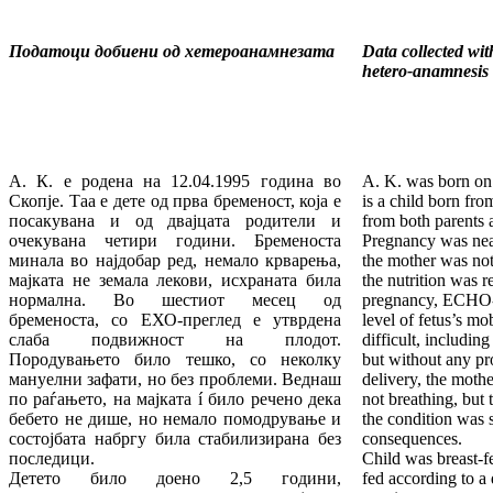
Податоци добиени од хетероанамнезата
Data collected wit
hetero-anamnesis
А. К. е родена на 12.04.1995 година во
A. K. was born on
Скопје. Таа е дете од прва бременост, која е
is a child born fro
посакувана и од двајцата родители и
from both parents 
очекувана четири години. Бременоста
Pregnancy was neat
минала во најдобар ред, немало крварења,
the mother was not
мајката не земала лекови, исхраната била
the nutrition was r
нормална. Во шестиот месец од
pregnancy, ECHO-
бременоста, со ЕХО-преглед е утврдена
level of fetus’s mo
слаба подвижност на плодот.
difficult, includin
Породувањето било тешко, со неколку
but without any pr
мануелни зафати, но без проблеми. Веднаш
delivery, the moth
по раѓањето, на мајката í било речено дека
not breathing, but
бебето не дише, но немало помодрување и
the condition was 
состојбата набргу била стабилизирана без
consequences.
последици.
Child was breast-fe
Детето било доено 2,5 години,
fed according to a