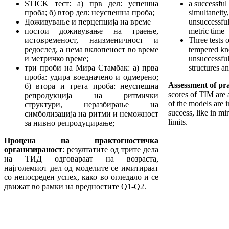
STICK тест: а) прв дел: успешна
a successful 
проба; б) втор дел: неуспешна проба;
simultaneity,
Доживување и перцепција на време
unsuccessful
постои доживување на траење,
metric time
истовременост, наизменичност и
Three tests 
редослед, а нема вклопеност во време
tempered kn
и метричко време;
unsuccessful
три проби на Мира Стамбак: а) прва
structures a
проба: удира воедначено и одмерено;
Assessment of pra
б) втора и трета проба: неуспешна
scores of TIM are 
репродукција на ритмички
of the models are 
структури, неразбирање на
success, like in mi
симболизација на ритми и неможност
limits.
за нивно репродуцирање;
Процена на практогностичка
организи
ра
ност
: резултатите од трите дела
на ТИД одговараат на возраста,
најголемиот дел од моделите се имитираат
со непосреден успех, како во огледало и се
движат во рамки на вредностите Q1-Q2.