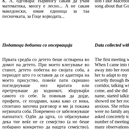
К. А. одговара: Најмногу сакам да учам
don’t like Macedon
математика, многу е лесно... А не сакам
song about that Go
македонски, имам единица за таа
песничката, за Гоце војводата...
Податоци добиени со опс
е
рвација
Data collected wit
Првата средба со детето беше остварена во
The first meeting 
домот на детето. При моето влегување во
When I came into 
станот, детето побегна во својата соба, а
away into her room
периодот што го оставив да се адаптира на
her to adapt to my
моето присуство, повеќе пати скришно
secretly through th
погледнуваше низ вратата или
corridor, talking wi
претрчуваше до ходникот, зборувајќи
come, and she did t
самото со себе. Ја повикав да дојде,
name, started talk
прифати, се поздрави, кажа како се вика,
showed me her roo
спонтано започна разговор и ми ја покажа
anxious. She refus
нејзината соба. Повремено се забележуваше
were no family an
напнатост. Одби да црта, со објаснување
asked concretely t
дека тие веќе не се семејство (а не беше
number of meeting
побарано конкретно да нацрта семејство).
many observations 