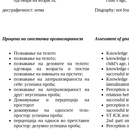
одговара на возраста;
child’s age;
дисграфичност: нема
Disgraphy: not fo
Процена на гностичка организираност
Assessment of gno
Познавање на телото
Knowledge a
познавање на телото;
knowledge of
познавање на деловите на телото:
child’s age,
одговара на возраста и постои
knowledge of
познавање на имињата на прстите;
successful te
познавање на латерализираноста на
Knowledge o
себе: успешна проба;
lateralizatio
познавање на латерализираност на
Perception o
друг: неуспешна проба;
relations be
Доживување и перцепција на
successful te
просторот
perception o
доживување на односите тело-
successful te
простор: успешна проба;
ST ICK test: 
перцепција на односи во претставен
2nd part: un
простор: делумно успешна проба;
Perception o