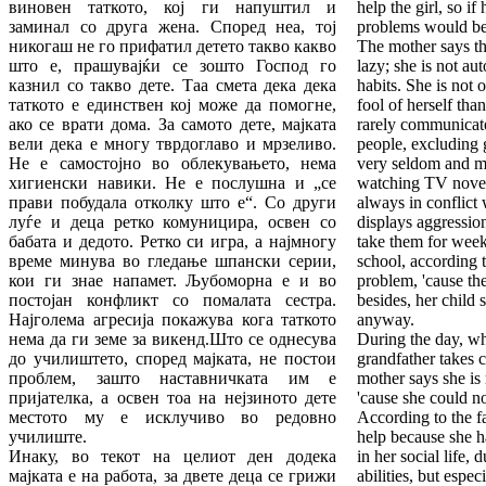
виновен таткото, кој ги напуштил и
help the girl, so if
заминал со друга жена. Според неа, тој
problems would be
никогаш не го прифатил детето такво какво
The mother says th
што е, прашувајќи се зошто Господ го
lazy; she is not a
казнил со такво дете. Таа смета дека дека
habits. She is not
таткото е единствен кој може да помогне,
fool of herself than
ако се врати дома. За самото дете, мајката
rarely communicate
вели дека е многу тврдоглаво и мрзеливо.
people, excluding 
Не е самостојно во облекувањето, нема
very seldom and mo
хигиенски навики. Не е послушна и „се
watching TV novell
прави побудала отколку што е“. Со други
always in conflict 
луѓе и деца ретко комуницира, освен со
displays aggressio
бабата и дедото. Ретко си игра, а најмногу
take them for wee
време минува во гледање шпански серии,
school, according t
кои ги знае напамет. Љубоморна е и во
problem, 'cause the
постојан конфликт со помалата сестра.
besides, her child 
Најголема агресија покажува кога таткото
anyway.
нема да ги земе за викенд.Што се однесува
During the day, wh
до училиштето, според мајката, не постои
grandfather takes c
проблем, зашто наставничката им е
mother says she is 
пријателка, а освен тоа на нејзиното дете
'cause she could no
местото му е исклучиво во редовно
According to the f
училиште.
help because she ha
Инаку, во текот на целиот ден додека
in her social life, 
мајката е на работа, за двете деца се грижи
abilities, but espe