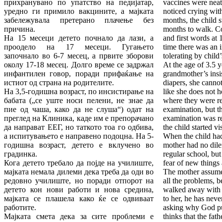
прихранувано по упатство на педијатар,
vaccines were neat
уредно ги примило вакцините, а мајката
noticed crying wit
забележувала претерано плачење без
months, the child s
причина.
months to walk. C
На 15 месеци детето почнало да лази, а
and first words at
проодело на 17 месеци. Гугањето
time there was an i
започнало во 6-7 месец, а првите зборови
tolerating by child’
околу 17-18 месец. Долго време се задржал
At the age of 3.5 y
инфантилен говор, поради прифаќање на
grandmother’s insis
истиот од страна на родителите.
diapers, she cannot
На 3,5-годишна возраст, по инсистирање на
like she does not h
бабата („се уште носи пелени, не знае да
where they were 
пие од чаша, како да не слуша“) одат на
examination, but th
преглед на Клиника, каде им е препорачано
examination was rea
да направат ЕЕГ, но таткото тоа го одбива,
the child started v
а испитувањето е направено подоцна. На 5-
When the child had 
годишна возраст, детето е вклучено во
mother had no dile
градинка.
regular school, but
Кога детето требало да појде на училиште,
fear of new things
мајката немала дилеми дека треба да оди во
The mother assumes 
редовно училиште, но поради отпорот на
all the problems, b
детето кон нови работи и нова средина,
walked away with
мајката се плашела како ќе се одвиваат
to her, he has never
работите.
asking why God p
Мајката смета дека за сите проблеми е
thinks that the fat