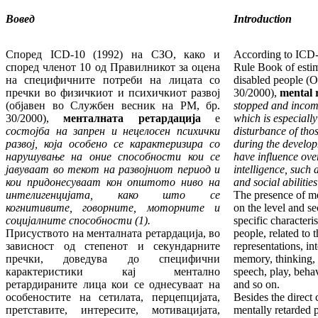
Вовед
Introduction
Според ICD-10 (1992) на СЗО, како и
According to ICD
според членот 10 од Правилникот за оцена
Rule Book of estim
на специфичните потреби на лицата со
disabled people (O
пречки во физичкиот и психичкиот развој
30/2000),
mental 
(објавен во Службен весник на РМ, бр.
stopped and incom
30/2000),
менталната ретардација
е
which is especiall
состојба на запрен и нецелосен психички
disturbance of tho
развој, која особено се карактеризира со
during the develo
нарушување на оние способности кои се
have influence over
јавуваат во текот на развојниот период и
intelligence, such 
кои придонесуваат кон општото ниво на
and social abilities
интелигенцијата, како што се
The presence of me
когнитивите, говорните, моторните и
on the level and se
социјалните способности (1).
specific characteri
Присуството на менталната ретардација, во
people, related to 
зависност од степенот и секундарните
representations, in
пречки, доведува до специфични
memory, thinking, 
карактеристики кај ментално
speech, play, beha
ретардираните лица кои се однесуваат на
and so on.
особеностите на сетилата, перцепцијата,
Besides the direct
претставите, интересите, мотивацијата,
mentally retarded p