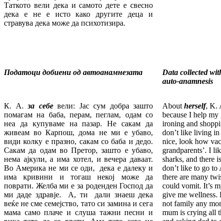
Таткото вели дека и самото дете е свесно
дека е не е исто како другите деца и
стравува дека може да психотизира.
Податоци добиени од автоанамнезата
Data collected wit
auto-anamnesis
К. А.
за себе
вели: Јас сум добра зашто
About
herself
, K. 
помагам на баба, перам, пеглам, одам со
because I help my 
неа да купуваме на пазар. Не сакам да
ironing and shoppi
живеам во Карпош, дома не ми е убаво,
don’t like living 
види колку е празно, сакам со баба и дедо.
nice, look how vaca
Сакам да одам во Претор, зашто е убаво,
grandparents’. I lik
нема ајкули, а има хотел, и вечера даваат.
sharks, and there is
Во Америка не ми се оди, дека е далеку и
don’t like to go to
има кривини и тогаш некој може да
there are many twi
поврати. Желба ми е за роденден Господ да
could vomit. It’s 
ми даде здравје. А, ти дали знаеш дека
give me wellness
веќе не сме семејство, тато си замина и сега
not family any mo
мама само плаче и слуша тажни песни и
mum is crying all t