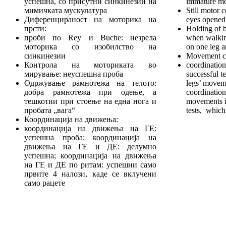
успешна, со присутни синкинезии на
immature mot
мимичката мускулатура
Still motor c
Диференцираност на моторика на
eyes opened
прсти:
Holding of b
проби по Rey и Buche: незрела
when walking
моторика со изобилство на
on one leg a
синкинезии
Movement co
Контрола на моториката во
coordinatio
мирување: неуспешна проба
successful t
Одржување рамнотежа на телото:
legs’ moveme
добра рамнотежа при одење, а
coordination
тешкотии при стоење на една нога и
movements in
пробата „вага“
tests, which
Координација на движења:
координација на движења на ГЕ:
успешна проба; координација на
движења на ГЕ и ДЕ: делумно
успешна; координација на движења
на ГЕ и ДЕ по ритам: успешни само
првите 4 налози, каде се вклучени
само рацете