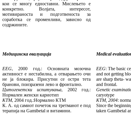
кои се многу едноставни. Мислењето е
конкретно. Волјата, интересот,
мотивираноста и подготвеноста за
соработка се променливи, зависно од
содржините.
Медицинска евалуација
Medical evaluatio
EEG
, 2000 год.: Основната мозочна
EEG
: The basic ce
активност е нестабилна, а отварањето очи
and not getting bl
не ја блокира. Присутни се остри тета
are sharp theta- wa
бранови, поизразени лево и фронтално.
and frontal.
Цитогенетски испитувања
, 2002 год.:
Genetic examinati
Нормален женски кариотип
caryotype
KTM
, 2004 год.:Нормално КТМ
KTM, 2004
: norma
К. А. од самиот почеток на третманот е под
Since the beginnin
терапија на Gamibetal и витамини.
taken Gamibetal an