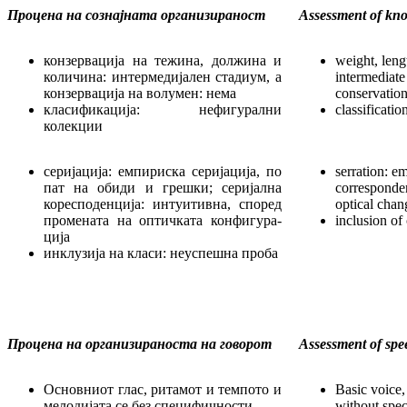
Процена на сознајната организираност
Assessment of kno
конзервација на тежина, должина и
weight, leng
количина: интермедијален стадиум, а
intermediat
конзервација на волумен: нема
conservatio
класификација: нефигурални
classificatio
колекции
серијација: емпириска серијација, по
serration: em
пат на обиди и грешки; серијална
corresponden
коресподенција: интуитивна, според
optical chan
промената на оптичката конфигура-
inclusion of 
ција
инклузија на класи: неуспешна проба
Процена на организираноста на говорот
Assessment of spe
Основниот глас, ритамот и темпото и
Basic voice,
мелодијата се без специфичности
without spec