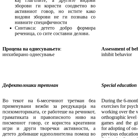
кај глаголите, а другите видови
зборови ги користи соодветно во
активниот говор, но истите како
видови зборови не ги познава со
нивните специфичности
Синтакса: детето добро формира
реченица, со сите составни делови.
Процена на однесувањето
:
Assessment of be
инхибирано однесување
inhibit behavior
Дефектолошки третман
Special education 
Во текот на 6-месечниот третман беа
During the 6-mont
применувани вежби за реедукација на
exercises for psyc
психомоториката, се работеше на речникот,
working over the 
граматиката и правописното ниво на
orthographic level
писмениот говор, се користеа креативни
games and the gir
игри и други творечки активности, а
for adopting of on
детето добиваше идополнителна помош во
previous educationa