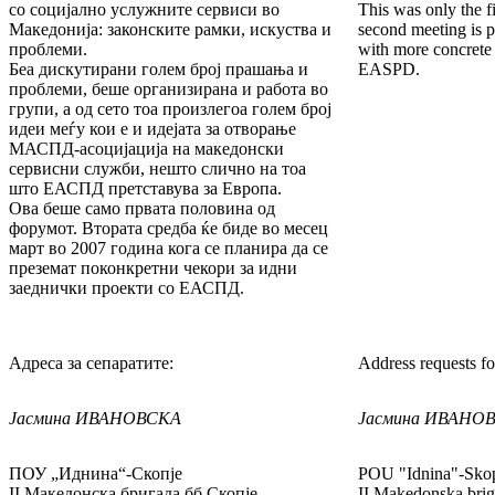
со социјално услужните сервиси во
This was only the fi
Македонија: законските рамки, искуства и
second meeting is 
проблеми.
with more concrete 
Беа дискутирани голем број прашања и
EASPD.
проблеми, беше организирана и работа во
групи, а од сето тоа произлегоа голем број
идеи меѓу кои е и идејата за отворање
МАСПД-асоцијација на македонски
сервисни служби, нешто слично на тоа
што ЕАСПД претставува за Европа.
Ова беше само првата половина од
форумот. Втората средба ќе биде во месец
март во 2007 година кога се планира да се
преземат поконкретни чекори за идни
заеднички проекти со ЕАСПД.
Адреса за сепаратите:
Address requests for
Јасмина ИВАНОВСКА
Јасмина ИВАНО
ПОУ „Иднина“-Скопје
POU "Idnina"-Sko
II Македонска бригада бб Скопје
II Makedonska bri