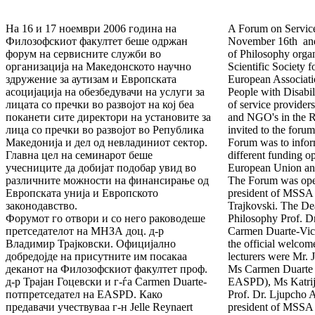
На 16 и 17 ноември 2006 година на
A Forum on Service
Филозофскиот факултет беше одржан
November 16th and 
форум на сервисните служби во
of Philosophy org
организација на Македонското научно
Scientific Society
здружение за аутизам и Европската
European Associatio
асоцијација на обезбедувачи на услуги за
People with Disabi
лицата со пречки во развојот на кој беа
of service providers
поканети сите директори на установите за
and NGO's in the 
лица со пречки во развојот во Република
invited to the foru
Македонија и дел од невладиниот сектор.
Forum was to inform
Главна цел на семинарот беше
different funding o
учесниците да добијат подобар увид во
European Union and
различните можности на финансирање од
The Forum was open
Европската унија и Европското
president of MSSA 
законодавство.
Trajkovski. The Dea
Форумот го отвори и со него раководеше
Philosophy Prof. D
претседателот на МНЗА доц. д-р
Carmen Duarte-Vic
Владимир Трајковски. Официјално
the official welcom
добредојде на присутните им посакаа
lecturers were Mr.
деканот на Филозофскиот факултет проф.
Ms Carmen Duarte (
д-р Трајан Гоцевски и г-ѓа Carmen Duarte-
EASPD), Ms Katri
потпретседател на EASPD. Како
Prof. Dr. Ljupcho A
предавачи учествуваа г-н Jelle Reynaert
president of MSSA 