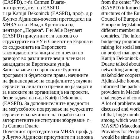
(EASPD), г-ѓа Carmen Duarte-
from the center "Po
потпретседател на EASPD,
(EASPD) informed t
г-ца Katrijn Dekoninck (EASPD), проф. д-р
structures of the E
Љупчо Ајдински-почесен претседател на
Council of Europe a
МНЗА и г-н Владо Крстовски од
European legislation
центарот „Порака“. Г-н Jelle Reynaert
different member st
(EASPD) присутните ги запозна со
countries. The inf
структурите на ЕУ и Советот на Европа и
budgetary programm
со содржината на Европското
raising for social s
законодавство за лицата со пречки во
on project manage
развојот во различните земји членки и
Katrijn Dekoninc
кандидати за Европската унија.
Duarte talked about
Запознавање со европските буџетни
networking among s
програми и буџетските права, начините
stakeholder coopera
на финансирање на социјалните услужни
Ajdinski-the honou
сервиси за лицата со пречки во развојот и
informed the partici
за насоките на организација на проекти,
providers in Maced
беше задача на г-ца Katrijn Dekoninck
challenges and con
(EASPD). За дополнителните вредности
A lot of problems 
на меѓусебното поврзување на услужните
discussed and work
сервиси и за начините на соработка со
of that, huge numb
авторитетните институции зборуваше г-
among which was th
ѓа Carmen Duarte.
MASPD (Macedonian
Почесниот претседател на МНЗА проф. д-
Providers for Peopl
р Љупчо Ајдински присутните ги запозна
would be similar a