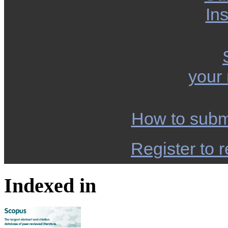
Ins
your
How to subm
Register to r
Indexed in