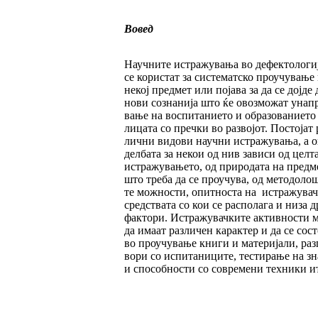
Вовед
Научните истражувања во дефектологи
се користат за систематско проучување
некој предмет или појава за да се дојде 
но­ви сознанија што ќе овозможат унапр
ва­ње на воспитанието и образованието
ли­цата со пречки во развојот. Постојат 
лични видови научни истражувања, а оп
делбата за некои од нив зависи од целт
истражувањето, од природата на предм
што треба да се проучува, од методо­лош
те можности, опитноста на истражувач
средствата со кои се располага и низа 
фактори. Истражувачките активности 
да имаат различен карактер и да се сост
во проучување книги и материјали, раз
вори со испитаниците, тестирање на з
и способности со современи техники и