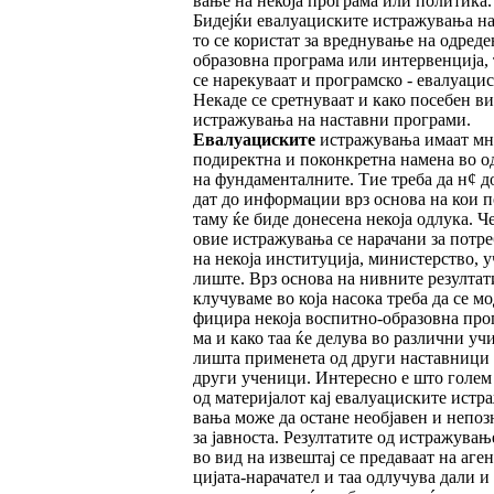
вање на некоја про­гра­ма или политика.
Бидејќи евалуациските истражувања нај
то се користат за вреднување на одреде
образовна програма или интервенција, 
се нарекуваат и програмско - евалуацис
Не­­каде се сретнуваат и како посебен ви
ис­тражувања на наставни програми.
Евалуациските
истражувања имаат мн
подиректна и поконкретна намена во о
на фундаменталните. Тие треба да н¢ до
дат до информации врз основа на кои п
таму ќе биде донесена некоја одлука. Ч
овие истражувања се нарачани за потре
на некоја институција, министерство, у
лиш­те. Врз основа на нивните резултати
клу­чуваме во која насока треба да се мо
фи­цира некоја воспитно-образовна про
ма и како таа ќе делува во различни учи
лиш­та применета од други наставници
други ученици. Интересно е што голем
од материјалот кај евалуациските истра
вања може да остане необјавен и непоз
за јавноста. Резултатите од истражувањ
во вид на извештај се предаваат на аген
цијата-нарачател и таа одлучува дали и 