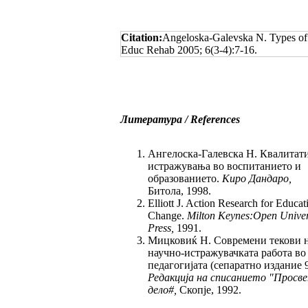
Citation:
Angeloska-Galevska N. Types of S
Educ Rehab 2005; 6(3-4):7-16.
Литература / References
Ангелоска-Галевска Н. Квали­тат
ис­тра­­жу­ва­ња во воспитанието и
образова­ние­то.
Киро Дандаро,
Битола, 1998.
Elliott J. Action Research for Educa­t
Change.
Milton Keynes
:
Open Univer
Press,
1991.
Мицковиќ Н. Современи текови 
нау­чно-истражувачката работа во
педа­го­гијата (сепаратно издание 9
Редакција на списа­ние­то
"
Просв
дело
#,
Скопје, 1992.