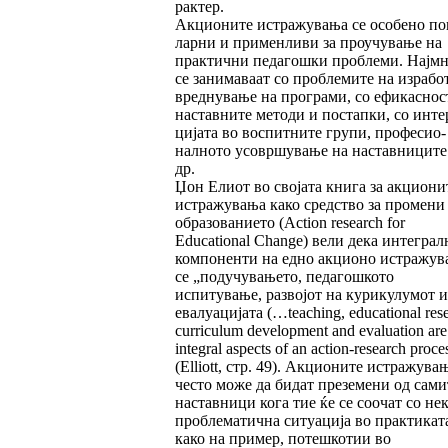
рак­тер.
Акционите истражувања се особено по
лар­ни и применливи за проучување на
прак­тични педагошки проблеми. Најм
се за­ни­маваат со проблемите на израбо
вред­нување на програми, со ефикаснос
наставните методи и постапки, со ин­те­
цијата во воспитните групи, профе­сио­
нално­то усовршување на наставниците
др.
Џон Елиот во својата книга за акциони
ис­тражувања како средство за промени
образованието (Action research for
Educational Change) вели дека интеграл
компоненти на едно акционо истражув
се „подучу­ва­ње­то, педагошкото
испитување, развојот на курикулумот и
евалуацијата (…teaching, edu­ca­tional res
curriculum development and evaluation are 
integral aspects of an action-research proce
(Elliott, стр. 49). Акционите ис­тражува
често може да бидат презе­ме­ни од сами
наставници кога тие ќе се соо­чат со нек
проблематична ситуација во прак­тикат
како на пример, потешкотии во