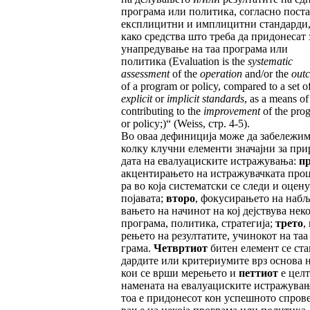
програма или политика, согласно пост
експлицитни и имплицитни стандарди
како средства што треба да придонесат 
унапре­ду­вање на таа програма или
политика (Eva­lua­tion is the
systematic
assessment
of the
opera­tion
and/or the
out
of a program or policy, compared to a set o
explicit
or
implicit standards
, as a means of
contributing to the
improvement
of the pro
or policy;)“ (Weiss, стр. 4-5).
Во оваа дефиниција може да забележим
кол­ку клучни елементи значајни за при­
дата на евалуациските истражувања:
п
акцентирањето на истражувачката проце
ра во која систематски се следи и оцен
поја­ва­та;
второ
, фокусирањето на набљ
ва­њето на начинот на кој дејствува неко
програма, политика, стратегија;
трето
,
ре­ње­то на ре­зул­татите, учинокот на таа
гра­ма.
Чет­вртиот
битен елемент се ста
дардите или критериумите врз основа 
кои се врши ме­ре­њето и
петтиот
е целт
наме­на­та на ева­луа­циските истражувањ
тоа е придонесот кон успешното спров