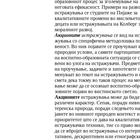
образов­ни­от процес за зголемување на
неговата ефи­кас­ност. Примери на разв
истражувања се студиите на Пијаже за
квалитативните про­мени во мислењето
децата или ис­тра­жувањата на Колберг 
моралниот развој.
Акционите
истражувања
се вид на ис
жу­­­вања со специфична методолошка по
ве­ност. Во нив појавите се проучуваат 
природни услови, а самите партици­пи­е
на воспитно-образовната ситуација се с
вени во улога на истражувачи. Пред­ме
на проучување, задачите и хипотезите с
менуваат во текот на истражувањето и 
смета дека токму во таков процес на ме­
ва­ње може да се осознаат воспитно-обр
зовните појави во вистинското светло.
Акционите
истражувања може да бида
различен карактер. Сепак, поради нивн
теренска природа, поради следењето на
ја­вите во нивниот природен контекст и
прио­­ритетот што се дава на квалитати
ис­тражувачки техники, тие со право м
да се вбројат во истражувања со интер­п
та­тивен, дескриптивен или етнографск