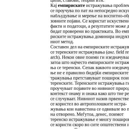
ципи, ставови, теории итн.
Кај
емпириските
истражувања пробле
се проучува по пат на непосредно иску
набљудување и мерење на воспитно-об
зов­ните појави. Се користат искуствен
фак­ти и податоци, а резултатите може 
би­дат проверени во практиката. Во ем
рис­ките истражувања доминира индук­
ни­от метод.
Составен дел на емпириските истражу
се теренските истражувања (
анг.
field re
arch). Некои овие поими ги изедначува
затоа што најчесто емпириските истражу
ња се теренски. Сепак ваквото изедначу
ње не е правилно бидејќи емпириските
тра­жу­ва­ња претставуваат поширок пои
теренските. Теренските истражувања г
проу­­чуваат појавите во нивниот приро
контекст онаму и онака како што тие р
се случуваат. Нивниот назив првен­стве
се користел во антрополошките ис­тра­
жувања кои навистина се одвивале во п
на отворено. Меѓутоа, денес, поимот
теренско истражување е многу поширо
се користи скоро во сите општествени 