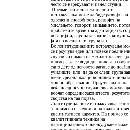
често се нарекуваат и панел студии.
Предмет на лонгитудиналните
истражувања може да би­де развојот на
одредени способности, разво­јот на
мислењето, говорот, вниманието, по­то
проблемите врзани за адаптацијата, со­ци­
ли­зацијата, групната кохезија, комуни­ка
јата во воспитната група итн.
Во лонгитудиналните истражувања мо
се проучува еден или повеќе поединеч
слу­­чаи со помош на методот на случајо
пример, да се води дневник за развојот
едно дете од неговото раѓање до поаѓа
училиште, или, па да се следи група за­в
шени средношколци во нивното пона­та
мош­но образование. Проучувањето на 
ве­ќе поединечни случаи овозможува да
воо­чат одредени законитости, резултат
свој­ства на таа појава.
Лонгитудиналните истражувања се по
за примена на техники од квалитативен
кван­титативен карактер. На пример со
квалитативната техника на
партиципативно­то набљудување може
континуирано да следи­ме одредена