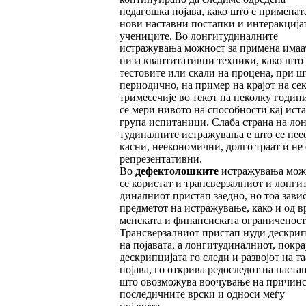
педагошка појава, како што е применат
нови наставни постапки и интеракција
учениците. Во лонгиту­ди­нал­ните
истражувања можност за приме­на имаа
низа квантитативни техники, ка­ко што 
тестовите или скали на процена, при ш
периодично, на пример на крајот на се­
тримесечије во текот на неколку години
се мери нивото на способности кај иста
група испитаници. Слаба страна на лон
ту­ди­налните истражувања е што се нее
касни, неекономични, долго траат и не 
репрезентативни.
Во
дефектолошките
истражувања мож
се користат и трансверзалниот и лонги
диналниот пристап заедно, но тоа зави
предметот на истражување, како и од в
мен­ската и финансиската ограниченост
Тран­­сверзалниот пристап нуди дескри
на појавата, а лонгитудиналниот, покра
дес­крипцијата го следи и развојот на та
појава, го открива редоследот на наста
што овозможува воочување на причинс
после­дичните врски и односи меѓу