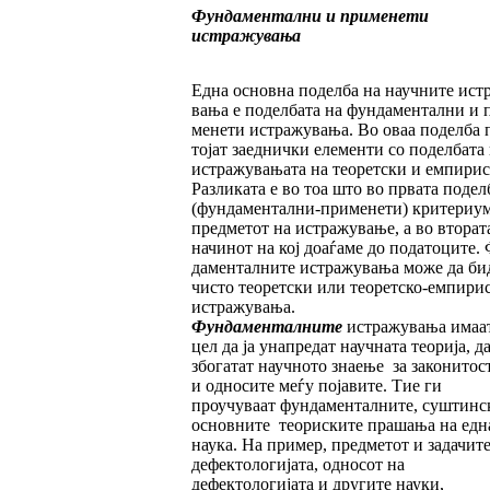
Фундаментални и применети
истражувања
Една основна поделба на научните ист
ва­ња е поделбата на фундаментални и 
ме­­нети истражувања. Во оваа поделба 
тојат заеднички елементи со поделбата
истражувањата на теоретски и емпи­рис­
Разликата е во тоа што во првата по­дел­
(фундаментални-применети) крите­риу­м
предметот на истражување, а во вто­ра­т
начинот на кој доаѓаме до подато­ци­те.
да­менталните истражувања може да би
чисто теоретски или теоретско-емпи­ри
истражувања.
Фундаменталните
истражувања имаат
цел да ја унапредат научната теорија, да
збогатат научното знаење за законитос
и односите меѓу појавите. Тие ги
проучуваат фундаменталните, суштинс
основните теориските прашања на едн
наука. На при­мер, предметот и задачите
дефектоло­ги­ја­та, односот на
дефектологијата и другите науки,