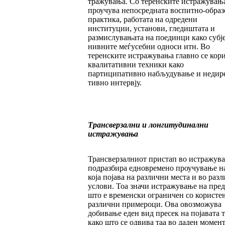
тра­жувања. Со теренските истражувања
проучува непосредната воспитно-образ
практика, работата на одредени
институции, установи, гледиштата и
размислувањата на поединци како субје
нивните меѓусебни односи итн. Во
теренските истражувања глав­­но се кор
квалитативни техники ка­ко
партиципативно набљудување и не­ди­ре
тивно интервју.
Трансверзални и лонгитудинални
истра­жу­­вања
Трансверзалниот пристап во истражув
подразбира едновремено проучување на
ко­ја појава на различни места и во раз
услови. Тоа значи истражување на пре
што е временски ограничен со користе
раз­лични примероци. Ова овозможува
доби­ва­ње еден вид пресек на појавата 
како што се одвива таа во даден момен