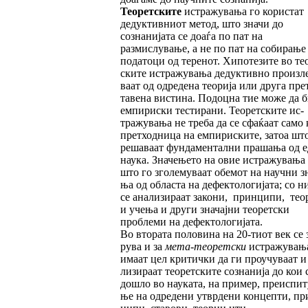
Теоретските
истражувања го користат
дедуктивниот ме­тод, што значи до
сознанијата се доаѓа по пат на
размислување, а не по пат на со­би­ра­ње
податоци од теренот. Хипотезите во тео
ските истражувања дедуктивно произ­ле
ваат од одредена теорија или друга прет
тавена вистина. Подоцна тие може да б
емпириски тестирани. Теоретските ис­
тражувања не треба да се сфаќаат само 
претходница на ем­пи­рис­ките, затоа шт
решаваат фундамен­тал­ни прашања од 
наука. Значењето на овие истражувања 
што го зголе­му­ва­ат обемот на научни з
ња од областа на дефектологијата; со н
се анализираат закони, принципи, те
и учења и други значајни теоретски
проблеми на дефектологијата.
Во втората половина на 20-тиот век се 
ру­ва и за
мета-теоретски
истражувања
имаат цел критички да ги проучуваат и
лизираат теоретските сознанија до кои 
дошло во науката, на пример, преиспи­ту
ње на одредени утврдени концепти, пр