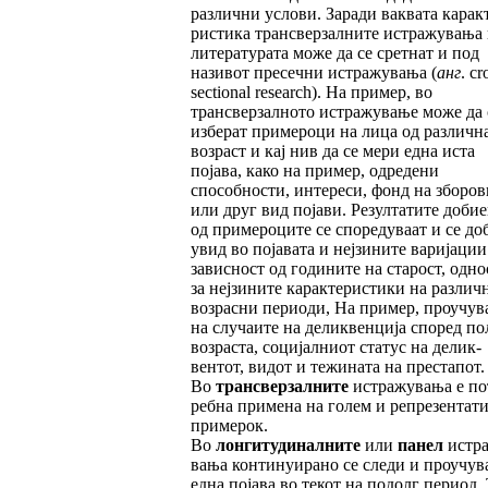
раз­лич­ни услови. Заради ваквата карак
рис­ти­ка трансверзалните истражувања
литера­ту­рата може да се сретнат и под
називот пре­сечни истражувања (
анг
. cr
sectional research). На пример, во
трансверзалното истражување може да 
изберат примероци на лица од различн
возраст и кај нив да се мери една иста
појава, како на пример, од­ре­де­ни
способности, интереси, фонд на збо­ро­в
или друг вид појави. Резултатите до­бие
од примероците се споредуваат и се до
увид во појавата и нејзините варија­ции
зависност од годините на старост, одно
за нејзините карактеристики на раз­лич
возрасни периоди, На пример, про­учу
на случаите на деликвенција според по
возраста, социјалниот статус на делик­
вентот, видот и тежината на престапот.
Во
трансверзалните
истражувања е по
ребна примена на голем и репрезентат
примерок.
Во
лонгитудиналните
или
панел
истр
вања континуирано се следи и проучув
една појава во текот на подолг период.