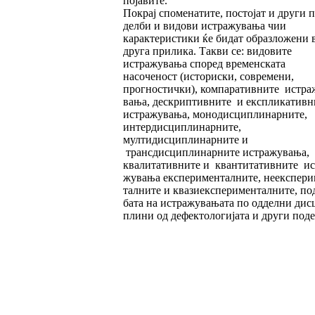
појавите.
Покрај споменатите, постојат и други п
дел­би и видови истражувања чии
карактерис­ти­ки ќе бидат образложени 
друга прилика. Такви се: видовите
истражувања според вре­мен­ската
насоченост (историски, совре­ме­ни,
прогностички), компаративните ис­тра­
ва­ња, дескриптивните и експликатив­ни
ис­тра­жу­вања, монодисциплинарните,
интер­дис­­циплинарните,
мултидисциплинар­ните и
трансдисциплинарните истражувања,
квали­та­тивните и квантитативните ис
жувања­ експерименталните, неекспери
тал­­­ните и квазиексперименталните, по
ба­­та на ис­тра­жувањата по одделни дис
пли­ни од де­фектологијата и други под