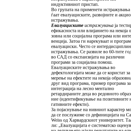
индуктивниот пристап.
Во групата на применети истражувања 
ѓаат евалуациските, развојните и акци
истражувања.
Евалуациските
истражувања
ја тести
ефикасноста или влијанието на некоја о
зов­на или социјална програма или инте
венција. Затоа ги нарекуваат и програм
евалуациски. Често се интердисципли
истражувања. Се развиле во 60-тите го
во САД со експанзијата на различни
програ­ми за социјална помош.
Евалуациските ис­тражувања во
дефектологијата може да се користат за
мерење на ефектите на не­која образовн
друг вид програма, пример програма за
интеграција на лесно ментално
ретардираните деца во редовното образо
ние (идентификување на позитив­ни­те и
га­тивните ефекти).
За појаснување на нивниот карактер м
да се послужиме со дефиницијата на Ca
Weiss од Харвардскиот универзитет. Таа
ли: „Евалуацијата е систематско оцену
на делувањето и/или резултатите на ед