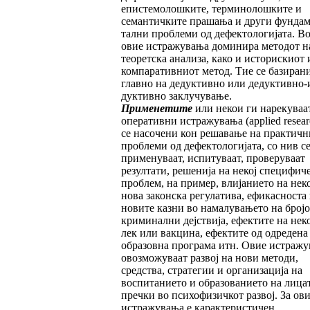
епистемолошките, терми­но­лош­ките и
семантичките прашања и други фунда­ме
тал­­ни проблеми од дефекто­ло­ги­ја­та. В
овие истражувања доминира мето­дот н
тео­­­ретска анализа, како и историс­киот 
компаративниот метод. Тие се бази­ра­н
главно на дедуктивно или дедуктивно-
дук­тивно заклучување.
Применетите
или некои ги нарекуваа
опе­ративни истражувања (applied resear
се на­со­чени кон решавање на практичн
про­бле­ми од дефектологијата, со нив с
примену­ва­ат, испитуваат, проверуваат
резултати, ре­ше­ни­ја на некој специфич
проблем, на пример, влијанието на неко
нова законска регулатива, ефикасноста
новите казни во намалувањето на бројо
криминални деј­ствија, ефектите на неко
лек или вакцина, ефектите од одредена
образовна програма итн. Овие истраж
овозможуваат раз­вој на нови методи,
средства, стратегии и ор­га­низација на
воспитанието и образованието на лицат
пречки во психофизичкот раз­вој. За ов
истражувања е карактерис­ти­чен