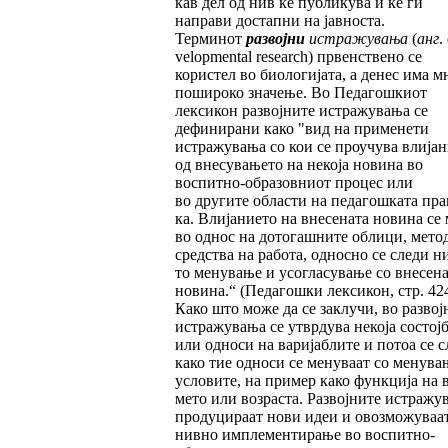
кав дел од нив ќе публикува и ќе ги
направи достапни на јавноста.
Терминот
развојни
истражувања
(
анг
.
ve­lopmental research) првенствено се
користел во биологијата, а денес има м
пошироко значење. Во Педагошкиот
лексикон развој­ни­те истражувања се
дефинирани како "вид на применети
истражувања со кои се проу­чува влија
од внесувањето на некоја новина во
воспитно-образовниот процес или
во другите области на педагошката прак
ка. Влијанието на внесената новина се
во однос на дотогашните облици, мето
средства на работа, односно се следи ни
то менување и усогласување со внесена
новина.“ (Педагошки лексикон, стр. 42
Како што може да се заклучи, во развој
истражувања се утврдува некоја состој
или односи на варијаблите и потоа се с
како тие односи се менуваат со менува
условите, на пример како функција на в
мето или возраста. Развојните истражу
продуцираат нови идеи и овозможуваа
нив­но имплементирање во воспитно-