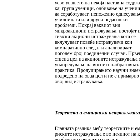
усвојувањето на некоја наставна содрж
кај група ученици, одбивање на учени
да соработуваат, непожелно однесувањ
училницата или други педагошки
проблеми. Покрај ваквиот вид
микроакциони истра­жу­вања, постојат 
тимски акциони истра­жу­вања кога се
вклучуваат повеќе истра­жу­ва­чи кои
компаративно следат и анализи­ра­ат
поголем број поединечни случаи. Прве
стве­на цел на акционите истражувања 
уна­пре­дување на воспитно-образовнат
прак­ти­ка. Продуцирањето научни знае
подре­де­но на оваа цел и не е примарно 
овој вид истражувања.
Теоретски и емпириски истражувања
Главната разлика меѓу теоретските и е
рис­ките истражувања е во начинот на к
доа­ѓаме до научните сознанија.