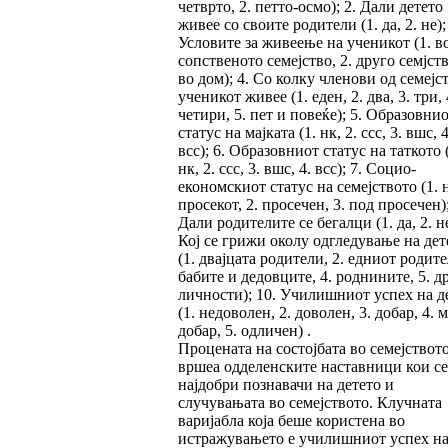
четврто, 2. петто-осмо); 2. Дали детето
живее со своите родители (1. да, 2. не);
Условите за живеење на ученикот (1. в
сопственото семејство, 2. друго семјств
во дом); 4. Со колку членови од семејс
ученикот живее (1. еден, 2. два, 3. три, 
четири, 5. пет и повеќе); 5. Образовни
статус на мајката (1. нк, 2. ссс, 3. вшс, 4
всс); 6. Образовниот статус на таткото 
нк, 2. ссс, 3. вшс, 4. всс); 7. Социо-
економскиот статус на семејството (1. 
просекот, 2. просечен, 3. под просечен);
Дали родителите се бегалци (1. да, 2. не
Кој се грижи околу одгледување на дет
(1. двајцата родители, 2. едниот родител
бабите и дедовците, 4. роднините, 5. д
личности); 10. Училишниот успех на д
(1. недоволен, 2. доволен, 3. добар, 4. 
добар, 5. одличен) .
Процената на состојбата во семејството
вршеа одделенските наставници кои се
најдобри познавачи на детето и
случувањата во семејството. Клучната
варијабла која беше користена во
истражувањето е училишниот успех н