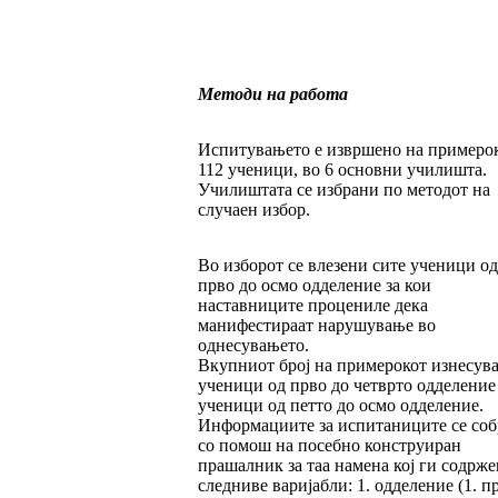
Методи на работа
Испитувањето е извршено на примеро
112 ученици, во 6 основни училишта.
Училиштата се избрани по методот на
случаен избор.
Во изборот се влезени сите ученици од
прво до осмо одделение за кои
наставниците процениле дека
манифестираат нарушување во
однесувањето.
Вкупниот број на примерокот изнесува
ученици од прво до четврто одделение
ученици од петто до осмо одделение.
Информациите за испитаниците се со
со помош на посебно конструиран
прашалник за таа намена кој ги содрж
следниве варијабли: 1. одделение (1. п