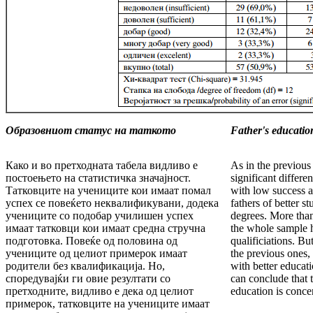
Образовниот статус на таткото
Father's education
Како и во претходната табела видливо е
As in the previous t
постоењето на статистичка значајност.
significant differe
Татковците на учениците кои имаат помал
with low success a
успех се повеќето неквалификувани, додека
fathers of better 
учениците со подобар училишен успех
degrees. More than
имаат татковци кои имаат средна стручна
the whole sample 
подготовка. Повеќе од половина од
qualificiations. Bu
учениците од целиот примерок имаат
the previous ones, 
родители без квалификација. Но,
with better educat
споредувајќи ги овие резултати со
can conclude that t
претходните, видливо е дека од целиот
education is conce
примерок, татковците на учениците имаат