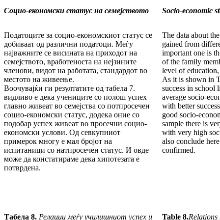
Социо-економски статус на семејството
Socio-economic sta
Податоците за социо-економскиот статус се
The data about the
добиваат од различни податоци. Меѓу
gained from differ
најважните се висината на приходот на
important one is 
семејството, вработеноста на нејзините
of the family memb
членови, видот на работата, стандардот во
level of education,
местото на живеење.
As it is shown in 
Воочувајќи ги резултатите од табела 7.
success in school l
видливо е дека учениците со полош успех
average socio-econ
главно живеат во семејства со потпросечен
with better success
социо-економски статус, додека оние со
good socio-econom
подобар успех живеат во просечни социо-
sample there is ve
економски услови. Од севкупниот
with very high so
примерок многу е мал бројот на
also conclude here 
испитаници со натпросечен статус. И овде
confirmed.
може да констатираме дека хипотезата е
потврдена.
Табела 8.
Релации меѓу училишниот успех и
Table 8.
Relations