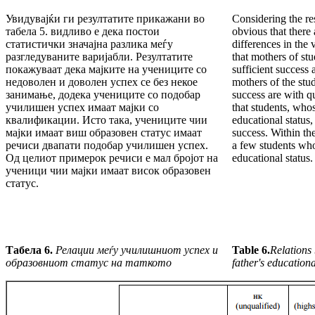
Увидувајќи ги резултатите прикажани во
Considering the res
табела 5. видливо е дека постои
obvious that there a
статистички значајна разлика меѓу
differences in the 
разгледуваните варијабли. Резултатите
that mothers of stu
покажуваат дека мајките на учениците со
sufficient success 
недоволен и доволен успех се без некое
mothers of the stu
занимање, додека учениците со подобар
success are with qu
училишен успех имаат мајки со
that students, who
квалификации. Исто така, учениците чии
educational status,
мајки имаат виш образовен статус имаат
success. Within th
речиси двапати подобар училишен успех.
a few students wh
Од целиот примерок речиси е мал бројот на
educational status.
ученици чии мајки имаат висок образовен
статус.
Табела 6.
Релации
меѓу училишниот успех и
Table 6.
Relations
образовниот статус на таткото
father's educationa