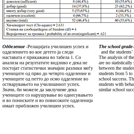
Одделение
-
Релацијата училишен успех и
The school grade
-
одделението во кое детето ја следи
and the students’ 
наставата е прикажана во табела 1. Со
The analysis of the
анализа на резултатите видливо е дека не
are no statistically
постојат статистички значајни разлики меѓу
between the studen
учениците од прво до четврто одделение и
students from 5 to
учениците од петто до осмо одделение во
school success. Th
остварувањето на училишниот успех.
students with beha
Значи, би можеле да заклучиме дека
similar school succ
учениците со нарушување во однесувањето
и во пониските и во повисоките одделенија
имаат приближен училишен успех.