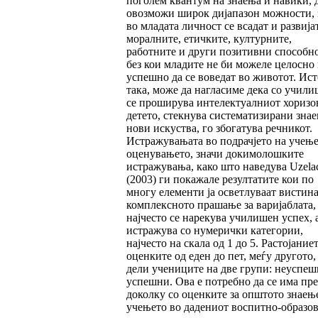
поголем квантум на знаења и навики, 
овозможи широк дијапазон можности, 
во младата личност се всадат и развија
моралните, етичките, културните,
работните и други позитивни способно
без кои младите не би можеле целосно
успешно да се воведат во животот. Ист
така, може да нагласиме дека со учили
се проширува интелектуалниот хоризо
детето, стекнува систематизирани знае
нови искуства, го збогатува речникот.
Истражувањата во подрачјето на учење
оценувањето, значи докимолошките
истражувања, како што наведува Uzela
(2003) ги покажале резултатите кои по
многу елементи ја осветлуваат вистина
комплексното прашање за варијаблата, 
најчесто се нарекува училишен успех, а
истражува со нумерички категории,
најчесто на скала од 1 до 5. Растојание
оценките од еден до пет, меѓу другото,
дели учениците на две групи: неуспеш
успешни. Ова е потребно да се има пр
доколку со оценките за општото знаењ
учењето во дадениот воспитно-образо