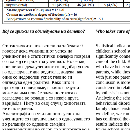
Кој се грижи за одгледување на детето?
Who takes care of
Статистичките показатели од табелата 9.
Statistical indicat
говорат дека училишниот успех на
children's school su
ученикот не е статистички значајно поврзан
significantly conn
со тоа кој се грижи за ученикот. Но сепак,
care of the child. 
воочливо е дека ученикот со подобар успех
who have better su
го одгледуваат два родитела, додека пак
parents, while tho
оние со недоволен успех главно ги
with just one pare
одгледува еден родител. Како што и
conclusion is more 
претходно наведовме, ваквиот резултат
considered in relat
може да има повеќе значајност кога се
hypothesis has not
разгледува во релација со некоја друга
Analyzing the scho
варијабла. Ниту во овој случај хипотезата
behavioural disorde
не е потврдена.
family characterist
Анализирајќи го училишниот успех на
we define, we can 
учениците со нарушување во однесувањето
has confirmed the 
во релација со одделни семејни
results indicate th
карактеристики во склоп со хипотезата која
lower school succes