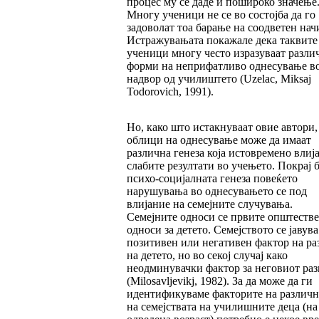
процес му се даде и пошироко значење
Многу ученици не се во состојба да го
задоволат тоа барање на соодветен нач
Истражувањата покажале дека таквите
ученици многу често изразуваат разли
форми на неприфатливо однесување в
надвор од училиштето (Uzelac, Miksaj
Todorovich, 1991).
Но, како што истакнуваат овие автори,
облици на однесување може да имаат
различна генеза која истовремено влија
слабите резултати во учењето. Покрај 
психо-социјалната генеза повеќето
нарушувања во однесувањето се под
влијание на семејните случувања.
Семејните односи се првите општеств
односи за детето. Семејството се јавува
позитивен или негативен фактор на ра
на детето, но во секој случај како
неодминувачки фактор за неговиот раз
(Milosavljevikj, 1982). За да може да ги
идентификуваме факторите на различ
на семејствата на училишните деца (на