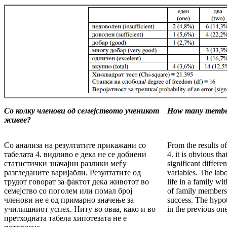
Со колку членови од семејството ученикот
How many members
живее?
Со анализа на резултатите прикажани со
From the results o
табелата 4. видливо е дека не се добиени
4. it is obvious tha
статистички значајни разлики меѓу
significant differ
разгледаните варијабли. Резултатите од
variables. The labo
трудот говорат за фактот дека животот во
life in a family wi
семејство со поголем или помал број
of family members 
членови не е од примарно значење за
success. The hypoth
училишниот успех. Ниту во оваа, како и во
in the previous on
претходната табела хипотезата не е