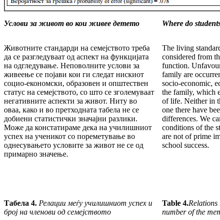
Услови за живот во кои живее детето
Where do students
Животните стандарди на семејството треба
The living standar
да се разгледуваат од аспект на функцијата
considered from th
на одгледување. Неповолните услови за
function. Unfavour
живеење се појави кои ги следат нискиот
family are occurre
социо-економски, образовен и општествен
socio-economic, ed
статус на семејството, со што се зголемуваат
the family, which 
негативните аспекти за живот. Ниту во
of life. Neither in 
оваа, како и во претходната табела не се
one there have been
добиени статистички значајни разлики.
differences. We ca
Може да констатираме дека на училишниот
conditions of the 
успех на ученикот со пореметување во
are not of prime im
однесувањето условите за живот не се од
school success.
примарно значење.
Табела 4.
Релации меѓу училишниот успех и
Table 4.
Relations
број на членови од семејството
number of the mem