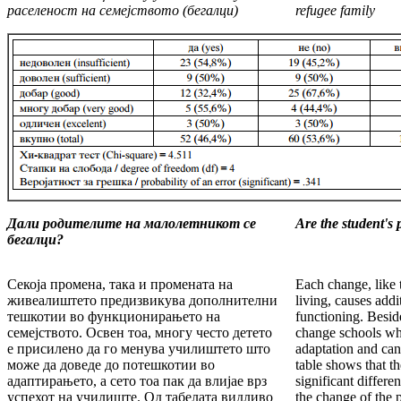
раселеност на семејството (бегалци)
refugee family
Дали родителите на малолетникот се
Are the student's 
бегалци?
Секоја промена, така и промената на
Each change, like 
живеалиштето предизвикува дополнителни
living, causes addit
тешкотии во функционирањето на
functioning. Beside
семејството. Освен тоа, многу често детето
change schools whic
е присилено да го менува училиштето што
adaptation and can
може да доведе до потешкотии во
table shows that the
адаптирањето, а сето тоа пак да влијае врз
significant differe
успехот на училиште. Од табелата видливо
the change of the p