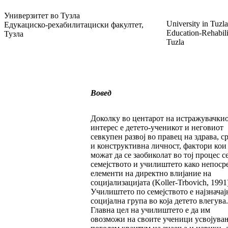
Универзитет во Тузла
University in Tuzla
Едукациско-рехабилитациски факултет,
Education-Rehabili
Тузла
Tuzla
Вовед
Доколку во центарот на истражувачки
интерес е детето-ученикот и неговиот
севкупен развој во правец на здрава, с
и конструктивна личност, фактори кои
можат да се заобиколат во тој процес с
семејството и училиштето како непоср
елементи на директно влијание на
социјализацијата (Koller-Trbovich, 1991
Училиштето по семејството е најзначај
социјална група во која детето влегува.
Главна цел на училиштето е да им
овозможи на своите ученици усвојува