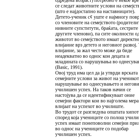
одредена возраст) потребно е некое вр
се следат животните услови на семејст
(што е најдостапно на наставниците).
Детето-ученик с¢ уште е најмногу пов
со членовите на семејството (родители
нивните супститути, браќата, сестрите
другите членови), па сите околности о
животот во семејството имаат директн
влијание врз детето и неговиот развој.
влијание, за жал често може да биде
неадекватно во однос кон децата и
младината со нарушувања во однесува
(Basic, 1991).
Овој труд има цел да ја утврди врската
семејните услови за живот на ученикот
нарушување во однесувањето и негов
училишен успех. На таков начин се
настојува да се идентификуваат оние
семејни фактори кои во најголема мера
влијаат на успехот во училиште.
Во трудот се разгледува општата хипот
според која учениците со полош учил
успех имаат понеповолни семејни при
во однос на учениците со подобар
училишен успех.