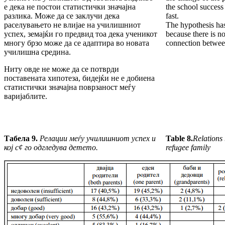
е дека не постои статистички значајна
the school success
разлика. Може да се заклучи дека
fast.
раселувањето не влијае на училишниот
The hypothesis has
успех, земајќи го предвид тоа дека ученикот
because there is no 
многу брзо може да се адаптира во новата
connection between
училишна средина.
Ниту овде не може да се потврди
поставената хипотеза, бидејќи не е добиена
статистички значајна поврзаност меѓу
варијаблите.
Табела 9.
Релации меѓу училишниот успех и
Table 8.
Relations
кој с
¢
го одгледува детето.
refugee family