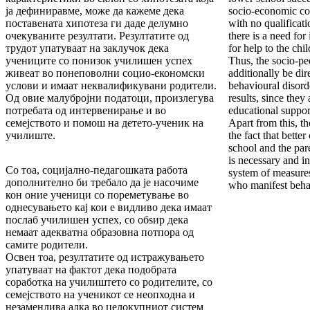
ја дефиниравме, може да кажеме дека
socio-economic co
поставената хипотеза ги даде делумно
with no qualificat
очекуваните резултати. Резултатите од
there is a need for
трудот упатуваат на заклучок дека
for help to the chi
учениците со понизок училишен успех
Thus, the socio-p
живеат во понеповолни социо-економски
additionally be dir
услови и имаат неквалификувани родители.
behavioural disor
Од овие малубројни податоци, произлегува
results, since they
потребата од интервенирање и во
educational support
семејството и помош на детето-ученик на
Apart from this, th
училиште.
the fact that bette
school and the pare
is necessary and i
Со тоа, социјално-педагошката работа
system of measure
дополнително би требало да је насочиме
who manifest behav
кон оние ученици со пореметување во
однесувањето кај кои е видливо дека имаат
послаб училишен успех, со обѕир дека
немаат адекватна образовна потпора од
самите родители.
Освен тоа, резултатите од истражувањето
упатуваат на фактот дека подобрата
соработка на училиштето со родителите, со
семејството на ученикот се неопходна и
незаменлива алка во целокупниот систем