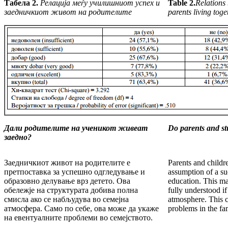
Табела 2.
Релација меѓу училишниот успех и
Table 2.
Relations
заедничкиот живот на родителите
parents living toge
Дали родителите на ученикот живеат
Do parents and stu
заедно?
Заедничкиот живот на родителите е
Parents and childre
претпоставка за успешно одгледување и
assumption of a su
образовно делување врз детето. Ова
education. This mar
обележје на структурата добива полна
fully understood if
смисла ако се набљудува во семејна
atmosphere. This c
атмосфера. Само по себе, ова може да укаже
problems in the fa
на евентуалните проблеми во семејството.