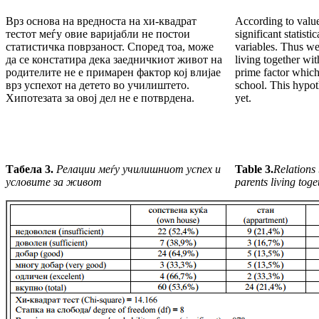
Врз основа на вредноста на хи-квадрат
According to values
тестот меѓу овие варијабли не постои
significant statist
статистичка поврзаност. Според тоа, може
variables. Thus we
да се констатира дека заедничкиот живот на
living together wit
родителите не е примарен фактор кој влијае
prime factor which 
врз успехот на детето во училиштето.
school. This hypot
Хипотезата за овој дел не е потврдена.
yet.
Табела 3.
Релации меѓу училишниот успех и
Table 3.
Relations
ус
л
овите за живот
parents living toge