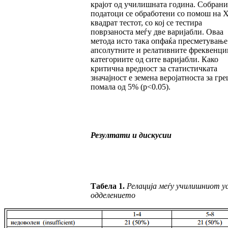
крајот од училишната година. Собрани
податоци се обработени со помош на 
квадрат тестот, со кој се тестира
поврзаноста меѓу две варијабли. Оваа
метода исто така опфаќа пресметување
апсолутните и релативните фреквенци
категориите од сите варијабли. Како
критична вредност за статистичката
значајност е земена веројатноста за гр
помала од 5% (p<0.05).
Резултати и дискусии
Табела 1.
Релација меѓу училишниот ус
одделението