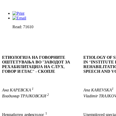
Read: 71610
ЕТИОЛОГИЈА
НА ГОВОРНИТЕ
ETIOLOGY OF 
ОШТЕТУВАЊА ВО
"
ЗАВОДОТ ЗА
IN
“
INSTITUTE
РЕХАБИЛИТАЦИЈА НА СЛУХ
,
REHABILITATI
ГОВОР И ГЛАС
" -
СКОПЈЕ
SPEECH AND V
1
1
Ана
КАРЕВСКА
Ana
KAREVSKA
2
Владимир
ТРАЈКОВСКИ
Vladimir
TRAJKOV
1
Невработен дефектолог
Unemployed specia