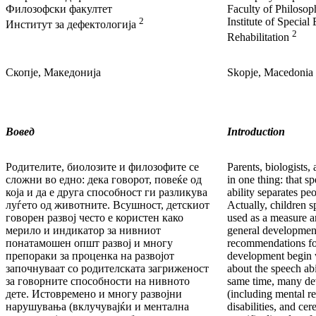
Филозофски факултет
Faculty of Philosop
2
Institute of Special
Институт за дефектологија
2
Rehabilitation
Скопје, Македонија
Skopje, Macedonia
Вовед
Introduction
Родителите, биолозите и филозофите се
Parents, biologists,
сложни во едно: дека говорот, повеќе од
in one thing: that s
која и да е друга способност ги разликува
ability separates pe
луѓето од животните. Всушност, детскиот
Actually, children 
говорен развој често е користен како
used as a measure an
мерило и индикатор за нивниот
general developmen
понатамошен општ развој и многу
recommendations for
препораки за проценка на развојот
development begin w
започнуваат со родителската загриженост
about the speech abil
за говорните способности на нивното
same time, many de
дете. Истовремено и многу развојни
(including mental re
нарушувања (вклучувајќи и ментална
disabilities, and cere