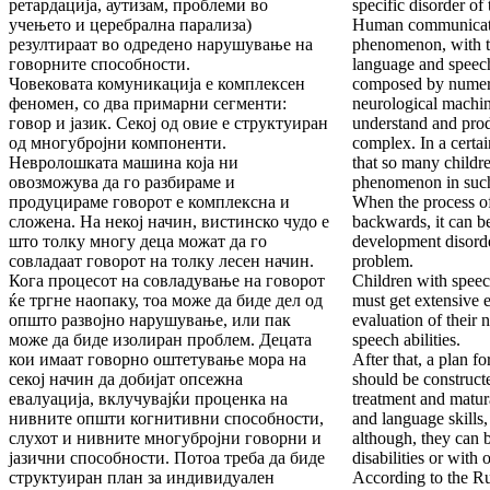
ретардација, аутизам, проблеми во
specific disorder of 
учењето и церебрална парализа)
Human communicati
резултираат во одредено нарушување на
phenomenon, with t
говорните способности.
language and speech
Човековата комуникација е комплексен
composed by numer
феномен, со два примарни сегменти:
neurological machin
говор и јазик. Секој од овие е структуиран
understand and prod
од многубројни компоненти.
complex. In a certain
Невролошката машина која ни
that so many childr
овозможува да го разбираме и
phenomenon in such
продуцираме говорот е комплексна и
When the process of
сложена. На некој начин, вистинско чудо е
backwards, it can be
што толку многу деца можат да го
development disorde
совладаат говорот на толку лесен начин.
problem.
Кога процесот на совладување на говорот
Children with speec
ќе тргне наопаку, тоа може да биде дел од
must get extensive e
општо развојно нарушување, или пак
evaluation of their
може да биде изолиран проблем. Децата
speech abilities.
кои имаат говорно оштетување мора на
After that, a plan fo
секој начин да добијат опсежна
should be construct
евалуација, вклучувајќи проценка на
treatment and matur
нивните општи когнитивни способности,
and language skills,
слухот и нивните многубројни говорни и
although, they can 
јазични способности. Потоа треба да биде
disabilities or with 
структуиран план за индивидуален
According to the Ru