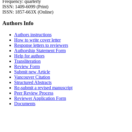
Frequency: quarterly
ISSN: 1409-6099 (Print)
ISSN: 1857-663X (Online)
Authors Info
Authors instructions
How to write cover letter
Response letters to reviewers
Authorship Statement Form
Help for authors
Transliteration
Review Form
Submit new Article
Vancouver Citation
Structured Abstracts
Re-submit a revised manuscript
Peer Review Process
Reviewer Application Form
Documents