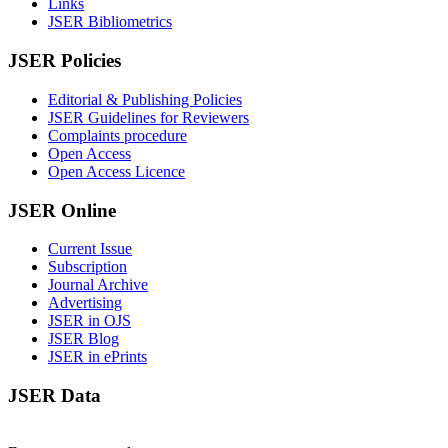
Links
JSER Bibliometrics
JSER Policies
Editorial & Publishing Policies
JSER Guidelines for Reviewers
Complaints procedure
Open Access
Open Access Licence
JSER Online
Current Issue
Subscription
Journal Archive
Advertising
JSER in OJS
JSER Blog
JSER in ePrints
JSER Data