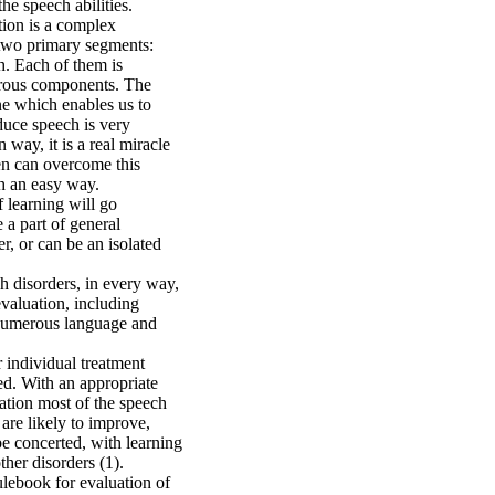
the speech abilities.
on is a complex
wo primary segments:
. Each of them is
ous components. The
e which enables us to
uce speech is very
 way, it is a real miracle
en can overcome this
 an easy way.
 learning will go
 a part of general
r, or can be an isolated
h disorders, in every way,
valuation, including
 numerous language and
r individual treatment
ed. With an appropriate
ation most of the speech
 are likely to improve,
be concerted, with learning
other disorders (1).
lebook for evaluation of