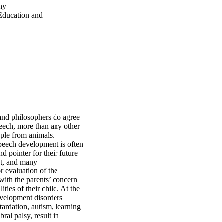
hy
 Education and
 and philosophers do agree
peech, more than any other
ople from animals.
speech development is often
d pointer for their future
t, and many
 evaluation of the
ith the parents’ concern
ities of their child. At the
velopment disorders
tardation, autism, learning
bral palsy, result in