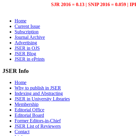
SJR 2016 = 0.13 | SNIP 2016 = 0.059 | IP
Home
Current Issue
Subscription
Journal Archive
Advertising
JSER in OJS
JSER Blog
JSER in ePrints
JSER Info
Home
Why to publish in JSER
Indexing and Abstracting
JSER in University Libraries
Membership
Editorial Office
Editorial Board
Former Editors-in-Chief
JSER List of Reviewers
Contact