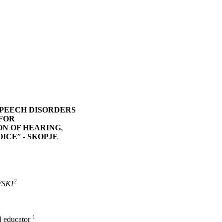
SPEECH DISORDERS
 FOR
ON OF HEARING
,
OICE
”
- SKOPJE
2
SKI
1
l educator