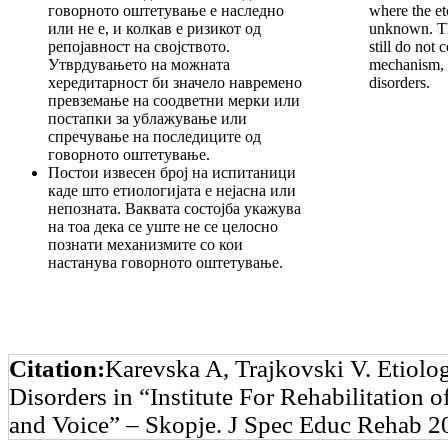
говорното оштетување е наследно
where the eto
или не е, и колкав е ризикот од
unknown. Th
репојавност на својството.
still do not
Утврдувањето на можната
mechanism, 
хередитарност би значело навремено
disorders.
превземање на соодветни мерки или
постапки за ублажување или
спречување на последиците од
говорното оштетување.
Постои извесен број на испитаници
каде што етиологијата е нејасна или
непозната. Ваквата состојба укажува
на тоа дека се уште не се целосно
познати механизмите со кои
настанува говорното оштетување.
Citation:
Karevska A, Trajkovski V. Etiolo
Disorders in “Institute For Rehabilitation 
and Voice” – Skopje. J Spec Educ Rehab 20