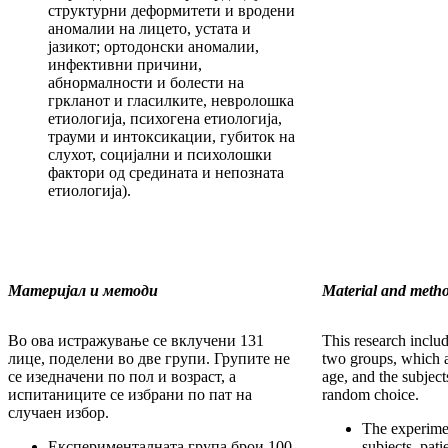
структурни деформитети и вродени
аномалии на лицето, устата и
јазикот; ортодонски аномалии,
инфективни причини,
абнормалности и болести на
гркланот и гласилките, невролошка
етиологија, психогена етиологија,
трауми и интоксикации, губиток на
слухот, социјални и психолошки
фактори од средината и непозната
етиологија).
Материјал и методи
Material and meth
Во ова истражување се вклучени 131
This research includ
лице, поделени во две групи. Групите не
two groups, which a
се изедначени по пол и возраст, а
age, and the subjec
испитаниците се избрани по пат на
random choice.
случаен избор.
The experime
Експерименталната група брои 100
subjects, patie