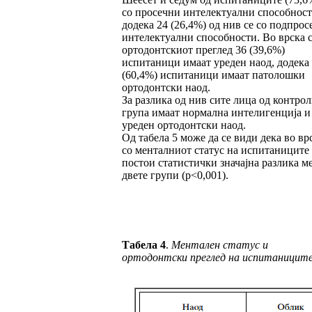
со просечни интелектуални способност
додека 24 (26,4%) од нив се со подпро
интелектуални способности. Во врска 
ортодонтскиот преглед 36 (39,6%)
испитаници имаат уреден наод, додека
(60,4%) испитаници имаат патолошки
ортодонтски наод.
За разлика од нив сите лица од контро
група имаат нормална интелигенција и
уреден ортодонтски наод.
Од табела 5 може да се види дека во вр
со менталниот статус на испитаниците
постои статистички значајна разлика м
двете групи (р<0,001).
Табела
4
.
Ментален статус и
ортодонтски преглед на испитаницит