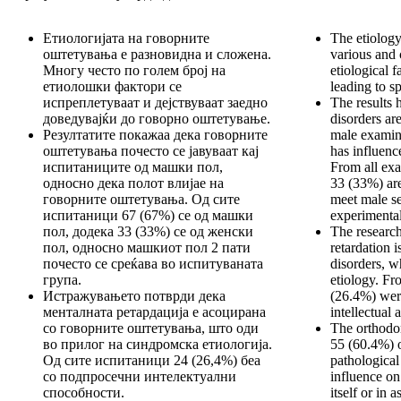
Етиологијата на говорните
The etiology
оштетувања е разновидна и сложена.
various and
Многу често по голем број на
etiological f
етиолошки фактори се
leading to s
испреплетуваат и дејствуваат заедно
The results 
доведувајќи до говорно оштетување.
disorders ar
Резултатите покажаа дека говорните
male examine
оштетувања почесто се јавуваат кај
has influenc
испитаниците од машки пол,
From all ex
односно дека полот влијае на
33 (33%) are
говорните оштетувања. Од сите
meet male se
испитаници 67 (67%) се од машки
experimenta
пол, додека 33 (33%) се од женски
The researc
пол, односно машкиот пол 2 пати
retardation 
почесто се среќава во испитуваната
disorders, w
група.
etiology. Fr
Истражувањето потврди дека
(26.4%) wer
менталната ретардација е асоцирана
intellectual a
со говорните оштетувања, што оди
The orthodon
во прилог на синдромска етиологија.
55 (60.4%) 
Од сите испитаници 24 (26,4%) беа
pathological
со подпросечни интелектуални
influence on
способности.
itself or in 