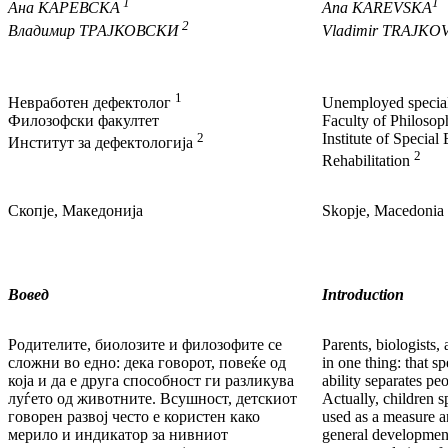
1
1
Ана
КАРЕВСКА
Ana
KAREVSKA
2
Владимир
ТРАЈКОВСКИ
Vladimir
TRAJKOV
1
Невработен дефектолог
Unemployed specia
Филозофски факултет
Faculty of Philosop
2
Institute of Special
Институт за дефектологија
2
Rehabilitation
Скопје, Македонија
Skopje, Macedonia
Вовед
Introduction
Родителите, биолозите и филозофите се
Parents, biologists,
сложни во едно: дека говорот, повеќе од
in one thing: that s
која и да е друга способност ги разликува
ability separates pe
луѓето од животните. Всушност, детскиот
Actually, children 
говорен развој често е користен како
used as a measure an
мерило и индикатор за нивниот
general developmen