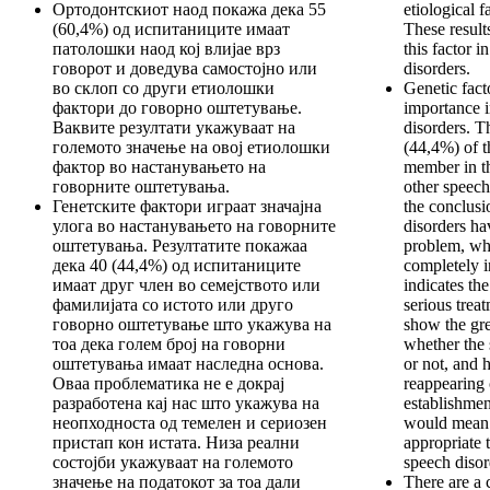
Ортодонтскиот наод покажа дека 55
etiological f
(60,4%) од испитаниците имаат
These result
патолошки наод кој влијае врз
this factor i
говорот и доведува самостојно или
disorders.
во склоп со други етиолошки
Genetic fact
фактори до говорно оштетување.
importance i
Ваквите резултати укажуваат на
disorders. T
големото значење на овој етиолошки
(44,4%) of 
фактор во настанувањето на
member in th
говорните оштетувања.
other speech
Генетските фактори играат значајна
the conclusi
улога во настанувањето на говорните
disorders ha
оштетувања. Резултатите покажаа
problem, wh
дека 40 (44,4%) од испитаниците
completely i
имаат друг член во семејството или
indicates the
фамилијата со истото или друго
serious trea
говорно оштетување што укажува на
show the gre
тоа дека голем број на говорни
whether the 
оштетувања имаат наследна основа.
or not, and h
Оваа проблематика не е докрај
reappearing 
разработена кај нас што укажува на
establishmen
неопходноста од темелен и сериозен
would mean a
пристап кон истата. Низа реални
appropriate 
состојби укажуваат на големото
speech disor
значење на податокот за тоа дали
There are a 