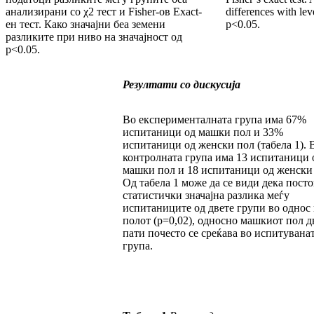
анализирани со χ2 тест и Fisher-ов Exact-
differences with le
ен тест. Како значајни беа земени
p<0.05.
разликите при ниво на значајност од
p<0.05.
Резултати со дискусија
Во експерименталната група има 67%
испитаници од машки пол и 33%
испитаници од женски пол (табела 1). 
контролната група има 13 испитаници 
машки пол и 18 испитаници од женски
Од табела 1 може да се види дека пост
статистички значајна разлика меѓу
испитаниците од двете групи во однос 
полот (р=0,02), односно машкиот пол д
пати почесто се среќава во испитувана
група.