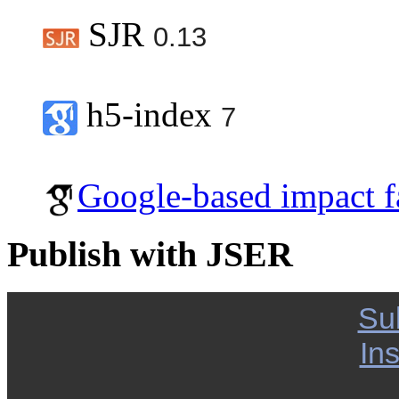
SJR
0.13
h5-index
7
Google-based impact f
Publish with JSER
Su
Ins