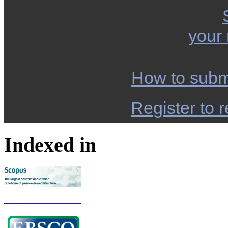
your
How to subm
Register to r
Indexed in