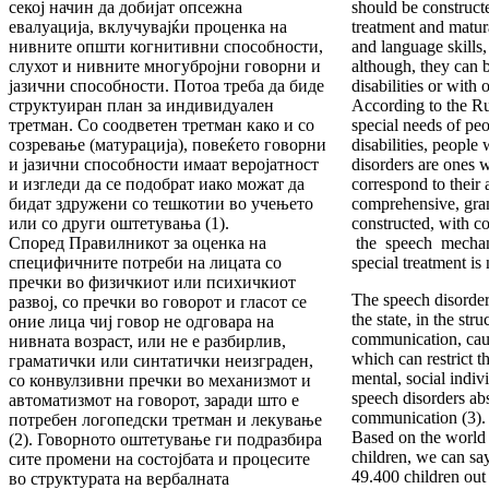
секој начин да добијат опсежна
should be construct
евалуација, вклучувајќи проценка на
treatment and matur
нивните општи когнитивни способности,
and language skills,
слухот и нивните многубројни говорни и
although, they can 
јазични способности. Потоа треба да биде
disabilities or with 
структуиран план за индивидуален
According to the Ru
третман. Со соодветен третман како и со
special needs of pe
созревање (матурација), повеќето говорни
disabilities, people
и јазични способности имаат веројатност
disorders are ones w
и изгледи да се подобрат иако можат да
correspond to their 
бидат здружени со тешкотии во учењето
comprehensive, gram
или со други оштетувања (1).
constructed, with c
Според Правилникот за оценка на
the speech mechan
специфичните потреби на лицата со
special treatment is
пречки во физичкиот или психичкиот
The speech disorder
развој, со пречки во говорот и гласот се
the state, in the str
оние лица чиј говор не одговара на
communication, cau
нивната возраст, или не е разбирлив,
which can restrict t
граматички или синтатички неизграден,
mental, social indiv
со конвулзивни пречки во механизмот и
speech disorders ab
автоматизмот на говорот, заради што е
communication (3).
потребен логопедски третман и лекување
Based on the world 
(2). Говорното оштетување ги подразбира
children, we can say
сите промени на состојбата и процесите
49.400 children out
во структурата на вербалната