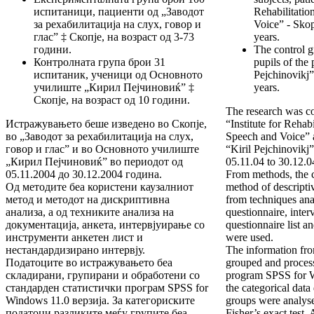
испитаници, пациенти од „Заводот
Rehabilitatio
за рехабилитација на слух, говор и
Voice” - Skop
глас” ‡ Скопје, на возраст од 3-73
years.
години.
The control g
Контролната група брои 31
pupils of the
испитаник, ученици од Основното
Pejchinovikj”
училиште „Кирил Пејчиновиќ” ‡
years.
Скопје, на возраст од 10 години.
The research was co
Истражувањето беше изведено во Скопје,
“Institute for Rehab
во „Заводот за рехабилитација на слух,
Speech and Voice” 
говор и глас” и во Основното училиште
“Kiril Pejchinovikj”
„Кирил Пејчиновиќ” во периодот од
05.11.04 to 30.12.0
05.11.2004 до 30.12.2004 година.
From methods, the 
Од методите беа користени каузалниот
method of descripti
метод и методот на дискриптивна
from techniques ana
анализа, а од техниките анализа на
questionnaire, inte
документација, анкета, интервјуирање со
questionnaire list a
инструменти анкетен лист и
were used.
нестандардизирано интервју.
The information fro
Податоците во истражувањето беа
grouped and processe
складирани, групирани и обработени со
program SPSS for W
стандарден статистички програм SPSS for
the categorical data
Windows 11.0 верзија. За категориските
groups were analyse
податоци разликите меѓу групите беа
Fisher’s exact test. 