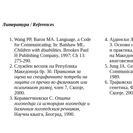
Литература / References
Wang PP, Baron MA. Language, a Code
Ајдински Љ
for Communicating. In: Batshaw ML.
З. Основи 
Children with disabilities.
Brookes Paul
и практика
H Publishing Company, 1997; Ch 13:
на Македон
275-290.
книговезни
Службен весник на Република
Jung JA. Ge
Македонија бр. 30.
Правилник за
Communicati
оцена на специфичните потреби на
1989.
лицата со пречки во физичкиот или
Трајковски
психичкиот развој,
член 7, Скопје,
генетика, 
2000.
Скопје, 200
Керамитчиевски С.
Општа
логопедија са историјом логопедије и
базичним логопедским речником,
Научна књига, Београд, 1990.