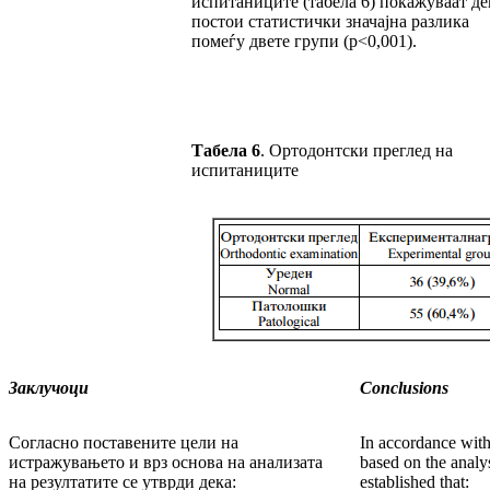
испитаниците (табела 6) покажуваат де
постои статистички значајна разлика
помеѓу двете групи (р<0,001).
Табела
6
.
Ортодонтски преглед на
испитаниците
Заклучоци
Conclusions
Согласно поставените цели на
In accordance with
истражувањето и врз основа на анализата
based on the analys
на резултатите се утврди дека:
established that: