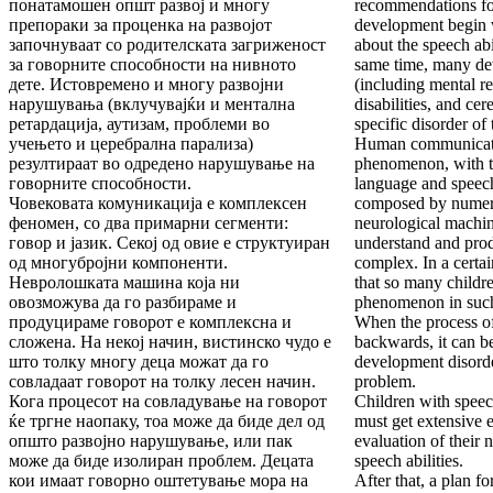
понатамошен општ развој и многу
recommendations for
препораки за проценка на развојот
development begin w
започнуваат со родителската загриженост
about the speech abil
за говорните способности на нивното
same time, many de
дете. Истовремено и многу развојни
(including mental re
нарушувања (вклучувајќи и ментална
disabilities, and cere
ретардација, аутизам, проблеми во
specific disorder of 
учењето и церебрална парализа)
Human communicati
резултираат во одредено нарушување на
phenomenon, with t
говорните способности.
language and speech
Човековата комуникација е комплексен
composed by numer
феномен, со два примарни сегменти:
neurological machin
говор и јазик. Секој од овие е структуиран
understand and prod
од многубројни компоненти.
complex. In a certain
Невролошката машина која ни
that so many childr
овозможува да го разбираме и
phenomenon in such
продуцираме говорот е комплексна и
When the process of
сложена. На некој начин, вистинско чудо е
backwards, it can be
што толку многу деца можат да го
development disorde
совладаат говорот на толку лесен начин.
problem.
Кога процесот на совладување на говорот
Children with speec
ќе тргне наопаку, тоа може да биде дел од
must get extensive e
општо развојно нарушување, или пак
evaluation of their
може да биде изолиран проблем. Децата
speech abilities.
кои имаат говорно оштетување мора на
After that, a plan fo