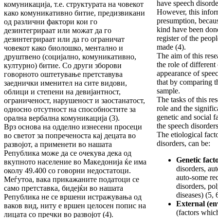
have speech disorde
комуникација, т.е. структурата на човекот
However, this infor
како комуникативно битие, предизвикани
presumption, becaus
од различни фактори кои го
kind have been done 
дезинтегрираат или можат да го
register of the peopl
дезинтегрираат или да го ограничат
made (4).
човекот како биолошко, ментално и
The aim of this rese
друштвено (социјално, комуникативно,
the role of different 
културно) битие. Со други зборови
appearance of speec
говорното оштетување претставува
that by comparing t
заеднички именител на сите видови,
sample.
облици и степени на девијантност,
The tasks of this re
ограниченост, нарушеност и заостанатост,
role and the signific
односно отсутност на способностите за
genetic and social f
орална вербална комуникација (3).
the speech disorders
Врз основа на одделно изнесени просеци
The etiological fact
во светот за попреченоста кај децата во
disorders, can be:
развојот, а применети во нашата
Република може да се очекува дека од
Genetic fact
вкупното население во Македонија ќе има
disorders, au
околу 49.400 со говорни недостатоци.
auto-some rec
Меѓутоа, вака прикажаните податоци се
disorders, pol
само претставка, бидејќи во нашата
diseases) (5, 
Република не се вршени истражувања од
External (en
ваков вид, ниту е вршен целосен попис на
(factors which
лицата со пречки во развојот (4).