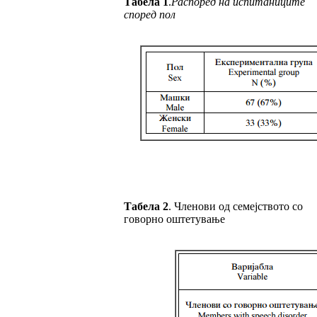
Табела 1
.
Распоред на испитаниците
според пол
Табела 2
. Членови од семејството со
говорно оштетување