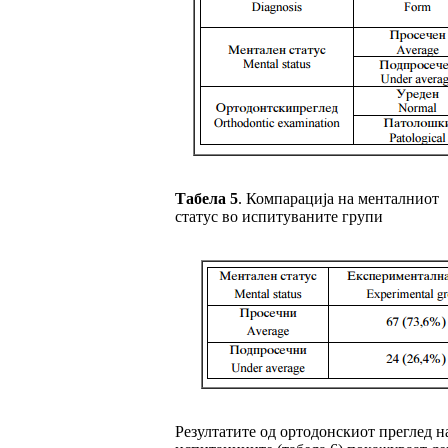
Табела
5
.
Компарација на менталниот
статус во испитуваните групи
Резултатите од ортодонскиот преглед н