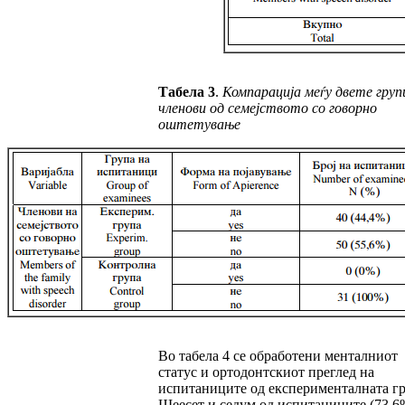
Табела
3
.
Компарација меѓу двете груп
членови од семејството со говорно
ош
те
ту
вање
Во табела 4 се обработени менталниот
статус и ортодонтскиот преглед на
испитаниците од експерименталната гр
Шеесет и седум од испитаниците (73,6