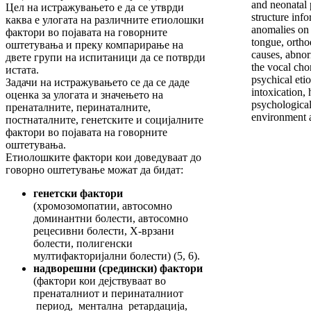
and neonatal 
Цел на истражувањето е да се утврди
structure inf
каква е улогата на различните етиолошки
anomalies on 
фактори во појавата на говорните
tongue, ortho
оштетувања и преку компарирање на
causes, abnor
двете групи на испитаници да се потврди
the vocal cho
истата.
psychical eti
Задачи на истражувањето се да се даде
intoxication, 
оценка за улогата и значењето на
psychological
пренаталните, перинаталните,
environment 
постнаталните, генетските и социјалните
фактори во појавата на говорните
оштетувања.
Етиолошките фактори кои доведуваат до
говорно оштетување можат да бидат:
генетски фактори
(хромозомопатии, автосомно
доминантни болести, автосомно
рецесивни болести, Х-врзани
болести, полигенски
мултифакторијални болести) (5, 6).
надворешни (средински) фактори
(фактори кои дејствуваат во
пренаталниот и перинаталниот
период, ментална ретардација,