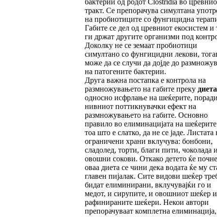
бактерии од родот Clostridia во цревнио
тракт. Се препорачува симултана употр
на пробиотиците со фунгицидна терапи
Габите се дел од цревниот екосистем и 
ги држат другите организми под контро
Доколку не се земаат пробиотици
симултано со фунгицидни лекови, тог
може да се случи да дојде до размножу
на патогените бактерии.
Друга важна постапка е контрола на
размножувањето на габите преку
диета
односно исфрлање на шеќерите, порад
нивниот поттикнувачки ефект на
размножувањето на габите. Основно
правило во елиминацијата на шеќерите 
тоа што е слатко, да не се јаде. Листата 
ограничени храни вклучува: бонбони,
сладолед, торти, благи пити, чоколада 
овошни сокови. Откако детето ќе почне
оваа диета се чини дека водата ќе му ст
главен пијалак. Сите видови шеќер тре
бидат елиминирани, вклучувајќи го и
медот, и сирупите, и овошниот шеќер и
рафинираните шеќери. Некои автори
препорачуваат комплетна елиминација,