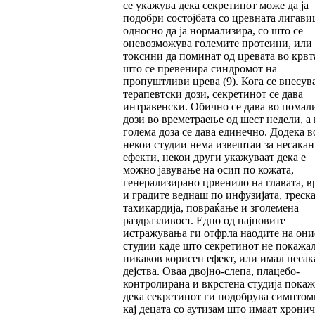
се укажува дека секретинот може да ја
подобри состојбата со цревната лигави
односно да ја нормализира, со што се
оневозможува големите протеини, или
токсини да поминат од цревата во крвта
што се превенира синдромот на
пропуштливи црева (9). Кога се внесув
терапевтски дози, секретинот се дава
интравенски. Обично се дава во помал
дози во времетраење од шест недели, а 
голема доза се дава единечно. Додека в
некои студии нема извештаи за несака
ефекти, некои други укажуваат дека е
можно јавување на осип по кожата,
генерализирано црвенило на главата, в
и градите веднаш по инфузијата, треска
тахикардија, повраќање и зголемена
раздразливост. Едно од најновите
истражувања ги отфрла наодите на они
студии каде што секретинот не покажа
никаков корисен ефект, или имал неса
дејства. Оваа двојно-слепа, плацебо-
контролирана и вкрстена студија пока
дека секретинот ги подобрува симптом
кај децата со аутизам што имаат хрони