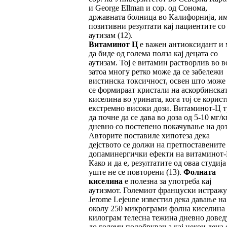
и George Ellman и сор. од Сонома,
државната болница во Калифорнија, и
позитивни резултати кај пациентите со
аутизам (12).
Витаминот Ц
е важен антиоксидант и
да биде од голема полза кај децата со
аутизам. Тој е витамин растворлив во в
затоа многу ретко може да се забележи
вистинска токсичност, освен што може
се формираат кристали на аскорбинска
киселина во урината, кога тој се корист
екстремно високи дози. Витаминот-Ц т
да почне да се дава во доза од 5-10 мг/к
дневно со постепено покачување на доз
Авторите поставиле хипотеза дека
дејството се должи на претпоставените
допаминергички ефекти на витаминот-
Како и да е, резултатите од оваа студија
уште не се повторени (13).
Фолната
киселина
е полезна за употреба кај
аутизмот. Големиот француски истражу
Jerome Lejeune известил дека давање на
околу 250 микрограми фолна киселина
килограм телесна тежина дневно довед
до големи подобрувања кај некои деца 