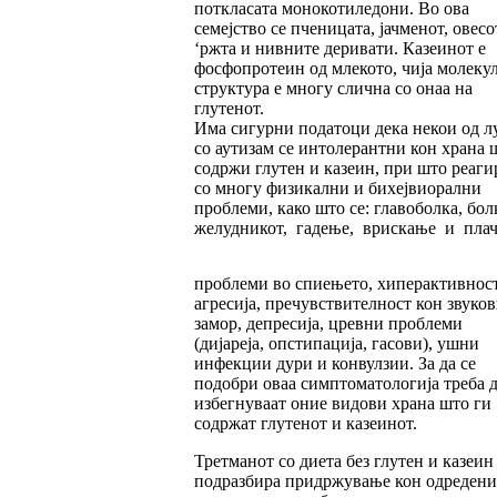
поткласата монокотиледони. Во ова
семејство се пченицата, јачменот, овесо
‘ржта и нивните деривати. Казеинот е
фосфопротеин од млекото, чија молеку
структура е многу слична со онаа на
глутенот.
Има сигурни податоци дека некои од л
со аутизам се интолерантни кон храна 
содржи глутен и казеин, при што реаги
со многу физикални и бихејвиорални
проблеми, како што се: главоболка, бол
желудникот, гадење, врискање и плач
проблеми во спиењето, хиперактивност
агресија, пречувствителност кон звуков
замор, депресија, цревни проблеми
(дијареја, опстипација, гасови), ушни
инфекции дури и конвулзии. За да се
подобри оваа симптоматологија треба д
избегнуваат оние видови храна што ги
содржат глутенот и казеинот.
Третманот со диета без глутен и казеин
подразбира придржување кон одредени