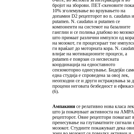
бројот на зборови. ПЕТ-скеновите пок
10% зголемување во врзувањето на
допамин D2 рецепторот во n. caudatus и
putamen. N. caudatus и putamen се
компоненти на системот на базалните
ганглии и се полиња длабоко во мозоко
што примаат различни импулси од кора
на мозокот, ги процесираат тие импулс
ги враќаат до моторната кора. N. caudat
влијае на мотивационите процеси, а
putamen е поврзан со несвесната
координација на едноставното
сензомоторно однесување. Бидејќи сам
една студија е спроведена за овој лек,
неопходни се и други истражувања за д
процени неговата безбедност и ефикас
(6).
Ампакини
се релативно нова класа ле
што ја покачуваат активноста на AMPA
рецепторот. Овие рецептори помагаат 
пренесување на глутаматните сигнали 
мозокот. Студиите покажуваат дека ови
зони во мозокот се помалку активни и