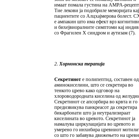
имаат помала густина на AMPA-рецепт
Тие лекови ја подобриле меморијата кај
пациентите со Алцхајмерова болест. C
е ампакин што има ефект врз когнитив
и бихејвиоралните симптоми кај инди
со Фрагилен X синдром и аутизам (7).
2.
Хормонска терапија
Секретинот
е полипептид, составен од
аминокиселини, што се секретира во
тенкото црево како одговор на
хлороводородната киселина од желудни
Секретинот се апсорбира во крвта и го
предизвикува панкреасот да секретира
бикарбонати што ја неутрализираат
киселината во цревото. Секретинот ја
намалува циркулацијата во цревото и
умерено го инхибира цревниот мотилит
со што го забавува движењето на цревн