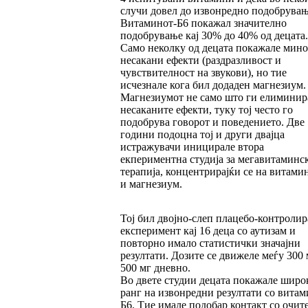
случи довел до извонредно подобрувањ
Витаминот-Б6 покажал значително
подобрување кај 30% до 40% од децата.
Само неколку од децата покажале мин
несакани ефекти (раздразливост и
чувствителност на звукови), но тие
исчезнале кога бил додаден магнезиум.
Магнезиумот не само што ги елиминир
несаканите ефекти, туку тој често го
подобрува говорот и поведението. Две
години подоцна тој и други двајца
истражувачи иницирале втора
екпериментна студија за мегавитаминс
терапија, концентрирајќи се на витами
и магнезиум.
Тој бил двојно-слеп плацебо-контролир
експеримент кај 16 деца со аутизам и
повторно имало статистички значајни
резултати. Дозите се движеле меѓу 300 
500 мг дневно.
Во двете студии децата покажале широ
ранг на извонредни резултати со витам
Б6. Тие имале подобар контакт со очите