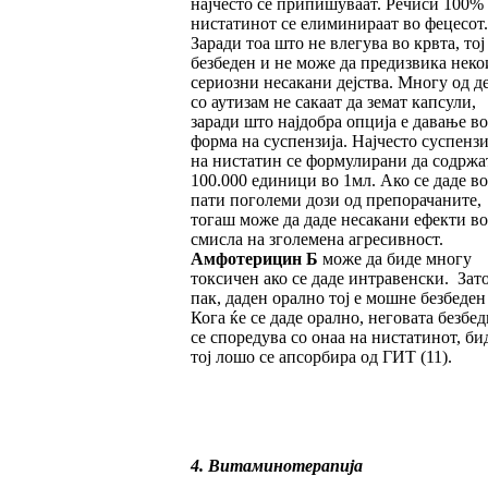
најчесто се припишуваат. Речиси 100%
нистатинот се елиминираат во фецесот.
Заради тоа што не влегува во крвта, тој
безбеден и не може да предизвика неко
сериозни несакани дејства. Многу од д
со аутизам не сакаат да земат капсули,
заради што најдобра опција е давање во
форма на суспензија. Најчесто суспенз
на нистатин се формулирани да содржа
100.000 единици во 1мл. Ако се даде во
пати поголеми дози од препорачаните,
тогаш може да даде несакани ефекти во
смисла на зголемена агресивност.
Амфотерицин Б
може да биде многу
токсичен ако се даде интравенски. Зато
пак, даден орално тој е мошне безбеден
Кога ќе се даде орално, неговата безбе
се споредува со онаа на нистатинот, би
тој лошо се апсорбира од ГИТ (11).
4. Витаминотерапија