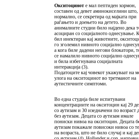
Окситоцинот
е мал пептиден хормон,
составен од девет аминокиселини што,
нормално, се секретира од мајката при
раѓањето и доењето на детето. Во
анималните студии било најдено дека то
асоциран со социјалното однесување. 
бил инектиран кај животните, окситоц
го зголемил нивното социјално однесу
а кога биле дадени негови блокатори, 
се намалило нивното социјално однес
и била избегнувана социјалната
интеракција (3).
Податоците кај човекот укажуваат на 
улога на окситоцинот во третманот на
аутистичните симптоми.
Во една студија биле испитувани
концентрациите на окситоцин кај 29 де
со аутизам и 30 изедначени по возраст 
без аутизам. Децата со аутизам имале
пониски нивоа на окситоцин. Децата б
аутизам покажале повисоки нивоа со т
на возраста, што не било случај и кај д
со аутизам (4). Hollander и сор. направи