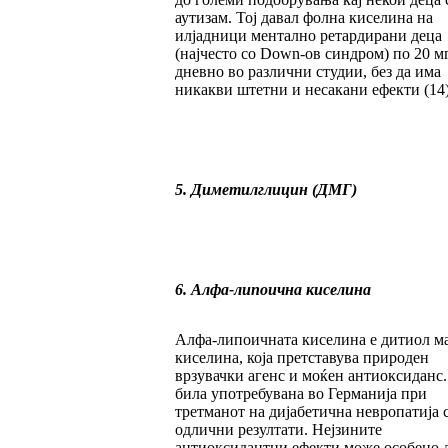
аутизам. Тој давал фолна киселина на
илјадници ментално ретардирани деца
(најчесто со Down-ов синдром) по 20 м
дневно во различни студии, без да има
никакви штетни и несакани ефекти (14)
5. Диметилглицин (ДМГ)
6. Алфа-липоична киселина
Алфа-липоичната киселина е дитиол м
киселина, која претставува природен
врзувачки агенс и моќен антиоксиданс.
била употребувана во Германија при
третманот на дијабетична невропатија 
одлични резултати. Нејзините
антиоксидантни ефекти може особено 