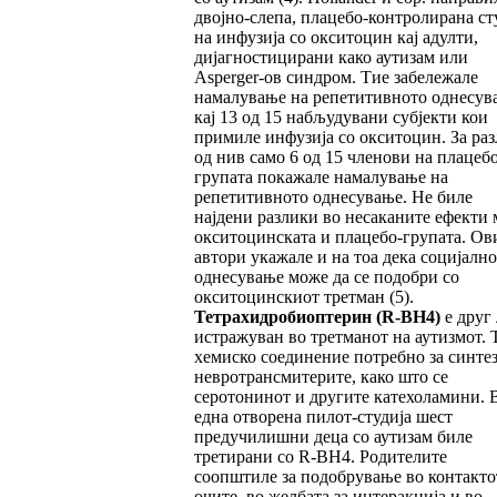
двојно-слепа, плацебо-контролирана ст
на инфузија со окситоцин кај адулти,
дијагностицирани како аутизам или
Asperger-ов синдром. Тие забележале
намалување на репетитивното однесув
кај 13 од 15 набљудувани субјекти кои
примиле инфузија со окситоцин. За раз
од нив само 6 од 15 членови на плацебо
групата покажале намалување на
репетитивното однесување. Не биле
најдени разлики во несаканите ефекти 
окситоцинската и плацебо-групата. Ов
автори укажале и на тоа дека социјалн
однесување може да се подобри со
окситоцинскиот третман (5).
Тетрахидробиоптерин
(R-BH4)
е друг 
истражуван во третманот на аутизмот. Т
хемиско соединение потребно за синтез
невротрансмитерите, како што се
серотонинот и другите катехоламини. 
една отворена пилот-студија шест
предучилишни деца со аутизам биле
третирани со R-BH4. Родителите
соопштиле за подобрување во контакто
очите, во желбата за интеракција и во