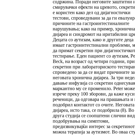
содржина. Поради неговите заштитни 
смирувачки ефекти на цревото, секрет
е користен како дел од дијагностички
тестови, спроведувани за да ги евалуир
причините на гастроинтестиналните
нарушувања; како на пример, хронична
дијареа и синдромот на иритабилни цре
Децата со аутизам, како и другите деца
имаат гастроинтестинални проблеми, 
да примат секретин при дијагностичко
тестирање. Еден пациент со аутизам, Pe
Beck, на возраст од четири години, пр
секретин при лабораториското тестира
спроведено за да се видат причините за
неговата хронична дијареа. За три неде
давање инфузија со секретин однесува
маркантно му се променило. Peter може
изрече преку 100 зборови, да каже куси
реченици, да одговара на прашањата и 
подобрил контактот со очите. Неговата
дијареа, исто така, се подобрила (8). Во
друга студија се соопштени слични ви
подобрувања на симптоми,
предизвикувајќи интерес за секретинот
можна терапија за аутизмот. Во оваа ст