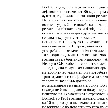
Во 18 студии, спроведени за евалуациј
дејството на
витаминот Б6
кај лицата 
аутизам, тој покажал позитивни резулта
Ниту еден несакан ефект не бил соопш
во тие студии. Ова е повеќе од значаен
резултат за ефикасноста и безбедноста,
особено ако се знае дека другите леков
се даваат кај аутизмот покажале
неконзистентни резултати и имале ризи
несакани ефекти. Истражувањата за
употребата на витаминот Б6 почнале во
тите години од минатиот век. Во 1966
година двајца британски невролози - A.
Heeley и G.E. Roberts – соопштиле дека 
11 од 19 деца со аутизам нашле абнорм
метаболити во урината при употребата
триптофански тест. Давајќи им по 30 м
таблета витамин-Б6 дошло до
нормализирање на нивната урина. Во т
студија не биле направени бихејвиорал
испитувања. Германскиот истражувач V
Bonisch во 1968 година известил дека к
од 16 деца со аутизам имало значителн
подобрување во поведението кога им б