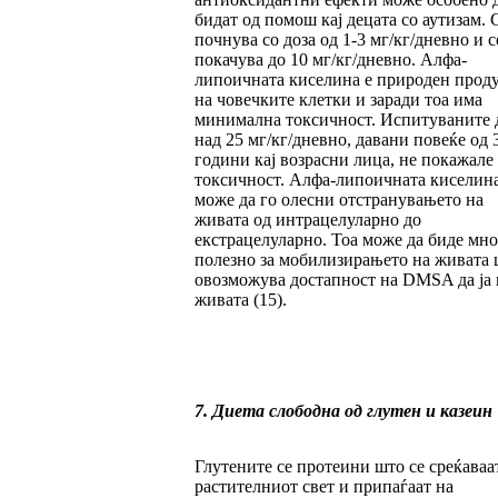
бидат од помош кај децата со аутизам. 
почнува со доза од 1-3 мг/кг/дневно и с
покачува до 10 мг/кг/дневно. Алфа-
липоичната киселина е природен прод
на човечките клетки и заради тоа има
минимална токсичност. Испитуваните 
над 25 мг/кг/дневно, давани повеќе од 
години кај возрасни лица, не покажале
токсичност. Алфа-липоичната киселин
може да го олесни отстранувањето на
живата од интрацелуларно до
екстрацелуларно. Тоа може да биде мно
полезно за мобилизирањето на живата 
овозможува достапност на DMSA да ја 
живата (15).
7. Диета слободна од глутен и казеин
Глутените се протеини што се среќаваа
растителниот свет и припаѓаат на