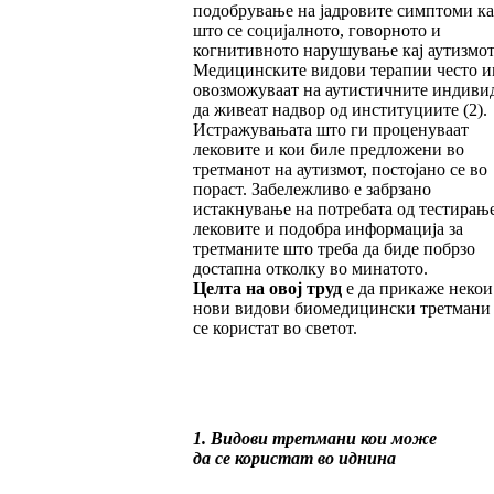
подобрување на јадровите симптоми ка
што се социјалното, говорното и
когнитивното нарушување кај аутизмот
Медицинските видови терапии често и
овозможуваат на аутистичните индиви
да живеат надвор од институциите (2).
Истражувањата што ги проценуваат
лековите и кои биле предложени во
третманот на аутизмот, постојано се во
пораст. Забележливо е забрзано
истакнување на потребата од тестирањ
лековите и подобра информација за
третманите што треба да биде побрзо
достапна отколку во минатото.
Целта на овој труд
е да прикаже некои
нови видови биомедицински третмани
се користат во светот.
1. Видови третмани кои може
да се користат во иднина