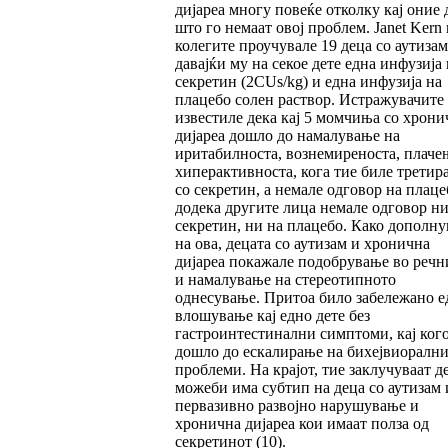
дијареа многу повеќе отколку кај оние 
што го немаат овој проблем. Janet Kern 
колегите проучувале 19 деца со аутизам
давајќи му на секое дете една инфузија 
секретин (2CUs/kg) и една инфузија на
плацебо солен раствор. Истражувачите
известиле дека кај 5 момчиња со хрони
дијареа дошло до намалување на
иритабилноста, вознемиреноста, плаче
хиперактивноста, кога тие биле третир
со секретин, а немале одговор на плаце
додека другите лица немале одговор ни
секретин, ни на плацебо. Како дополн
на ова, децата со аутизам и хронична
дијареа покажале подобрување во речн
и намалување на стереотипното
однесување. Притоа било забележано е
влошување кај едно дете без
гастроинтестинални симптоми, кај ког
дошло до ескалирање на бихејвиорални
проблеми. На крајот, тие заклучуваат д
можеби има субтип на деца со аутизам
первазивно развојно нарушување и
хронична дијареа кои имаат полза од
секретинот (10).