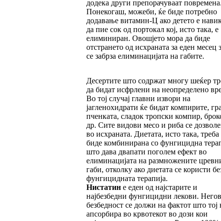
додека други препорачуваат повремена
Понекогаш, можеби, ќе биде потребно
додавање витамин-Ц ако детето е нави
да пие сок од портокал кој, исто така, е
елиминиран. Овошјето мора да биде
отстрането од исхраната за еден месец з
се забрза елиминацијата на габите.
Десертите што содржат многу шеќер тр
да бидат исфрлени на неопределено вр
Во тој случај главни извори на
јагленохидрати ќе бидат компирите, гра
пченката, сладок тропски компир, брок
др. Сите видови месо и риба се дозвол
во исхраната. Диетата, исто така, треба
биде комбинирана со фунгицидна терап
што дава двапати поголем ефект во
елиминацијата на размножените цревн
габи, отколку ако диетата се користи бе
фунгицидната терапија.
Нистатин
е еден од најстарите и
најбезбедни фунгицидни лекови. Негов
безбедност се должи на фактот што тој 
апсорбира во крвотекот во дози кои