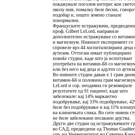
покажувале поголем интерес кон свето
околу нив, помалку биле бесни, говоро
подобар и, општо земено станале
понормални.
Француските истражувачи, предводени
проф. Gilbert LeLord, направиле
дополнително истражување со витами
и магнезиум. Нивниот експеримент го
спровеле врз 44 хоспитализирани деца 
аутизам. Оттогаш имаат публицирано
повеќе студии, каде што ја испитуваат
употребата на витамин-Б6 со магнезиу
или без него кај деца и адулти со аутиза
Во нивните студии даван е 1 грам днев
витамин-Б6 и половина грам магнезиум
LeLord и сор. неодамна ги резимирале
резултатите од 91 пациент, каде што
забележале: кај 14% маркантно
подобрување, кај 33% подобрување, 4
биле без подобрување и кај 11% влошу
на клиничката слика. Во сите нивни ст
не биле забележани несакани дејства.
Други две студии од истражувачките г
во САД, предводени од Thomas Gualtier
сор. на Универзитетот во Северна Кар