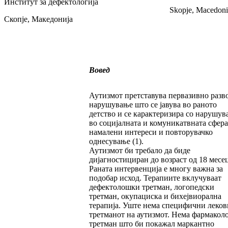
Институт за дефектологија
Skopje, Macedoni
Скопје, Македонија
Вовед
Аутизмот претставува первазивно разв
нарушување што се јавува во раното
детство и се карактеризира со нарушув
во социјалната и комуникатвната сфера
намалени интереси и повторувачко
однесување (1).
Аутизмот би требало да биде
дијагностициран до возраст од 18 месе
Раната интервенција е многу важна за
подобар исход. Терапиите вклучуваат
дефектолошки третман, логопедски
третман, окупациска и бихејвиорална
терапија. Уште нема специфични леков
третманот на аутизмот. Нема фармако
третман што би покажал маркантно