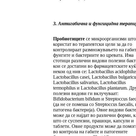
3. Антигабична и фунгицидна терапи
Пробиотиците
се микроорганизми што
користат во терапевтски цели за да го
контролираат размножувањето на габит
фунгите и бактериите во цревата. Има
стотици различни видови полезни бак
кои се достапни во фармацевтските куќ
некои од нив се: Lactobacillus acidophilus
Lactobacillus casei, Lactobacillus bulgaricu
Lactobacillus salivarius, Lactobacillus
termophilus и Lactobacillus plantarum. Др
полезни видови ги вклучуваат:
Bifidobacterium bifidum и Streptoccus fae
(да не се помеша со Streptoccus faecalis, 
патогена бактерија). Овие видови бакт
може да се најдат во различни форми, к
што се суспензии, прашоци, капсули и
таблети. Овие продукти може да помог
во контрола на габите и патогените