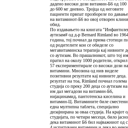
дадено високи дози витамин-Б6 од 100
до 600 мг дневно. Тројца од неговите
пациенти првпат прозбореле по давање
на витаминот-Б6 во овој отворен клин
обид.
По издавањето на книгата "Инфантиле
аутизам# од д-р Bernard Rimland во 196
година, тој почнал да прима стотици п
од родителите кои се обиделе со
мегавитаминска терапија кај нивните д
со аутизам. Во прашалникот, што тој им
пратил на околу 1000 родители, открил
57 експериментирале со високи дози н
витамини. Мнозина од нив виделе
позитивни резултати кај нивните деца.
резултат на тоа, Rimland почнал голема
студија со преку 200 деца со аутизам на
им дал мегадози на витамин-Б6,
нијацинамид, пантотенска киселина и
витамин-Ц. Витамините биле сместени
една мултипна таблета, специјално
дизајнирана за оваа студија. На крајот о
студијата, по четири месеци, било јасно
дека витаминот Б6 бил најважниот од с
4 испитувани витамини и дека во неко