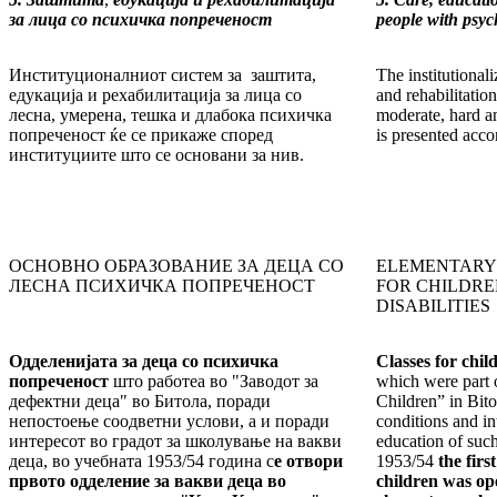
за лица со психичка попреченост
people with psych
Институционалниот систем за заштита,
The institutional
едукација и рехабилитација за лица со
and rehabilitatio
лесна, умерена, тешка и длабока психичка
moderate, hard an
попреченост ќе се прикаже според
is presented accor
институциите што се основани за нив.
ОСНОВНО ОБРАЗОВАНИЕ ЗА ДЕЦА СО
ELEMENTARY
ЛЕСНА ПСИХИЧКА ПОПРЕЧЕНОСТ
FOR CHILDRE
DISABILITIES
Одделенијата за деца со психичка
Classes for chil
попреченост
што работеа во "Заводот за
which were part o
дефектни деца" во Битола, поради
Children” in Bito
непостоење соодветни услови, а и поради
conditions and in
интересот во градот за школување на вакви
education of such
деца, во учебната 1953/54 година с
е отвори
1953/54
the firs
првото одделение за вакви деца во
children was op