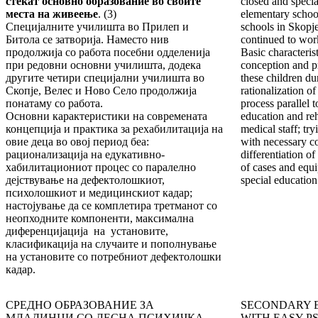
стекат основно образование во своите
closed and specia
места на живеење
. (3)
elementary school
Специјалните училишта во Прилеп и
schools in Skopj
Битола се затворија. Наместо нив
continued to wor
продолжија со работа посебни одделенија
Basic characteris
при редовни основни училишта, додека
conception and pr
другите четири специјални училишта во
these children du
Скопје, Велес и Ново Село продолжија
rationalization of
понатаму со работа.
process parallel t
Основни карактеристики на современата
education and reh
концепција и практика за рехабилитација на
medical staff; tr
овие деца во овој период беа:
with necessary 
рационализација на едукативно-
differentiation of 
хабилитациониот процес со паралелно
of cases and equi
дејствување на дефектолошкиот,
special education 
психолошкиот и медицинскиот кадар;
настојување да се комплетира третманот со
неопходните компоненти, максимална
диференцијација на установите,
класификација на случаите и пополнување
на установите со потребниот дефектолошки
кадар.
СРЕДНО ОБРАЗОВАНИЕ ЗА
SECONDARY 
МЛАДИНЦИ СО ЛЕСНА ПСИХИЧКА
WITH EASY PS