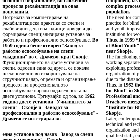
основното образование
,
во сложениот
component, i.e.
процес за рехабилитација на оваа
complex process 
популација
.
population.
Потребата за комплетирање на
The need for comp
рехабилитациска практика со слепи и
practice for blin
слабовидни деца и младинци доведе и до
and youth impose
формирање специјализирана установа за
institution for wo
работно и професионално оспособување.
Во
Thus, in 1959 “
1959 година беше отворен
"
Завод за
of Blind Youth”
работно оспособување на слепи
near Skopje.
младинци
"
во с
.
Драчево
,
крај Скопје
.
The functioning of
Функционирањето на двете установи за
working separate
слепи, одвоени една од друга, се покажа
exploiting profes
неекономично во искористување на
organization of p
стручниот кадар, опремата и организирање
due to the distanc
процесот на професионалното
Thus, in
1962 the
оспособување поради оддалеченоста на
for Blind” in Sk
двете установи. Тргнувајќи од тоа, во
1962
Professional an
година двете установи
"
Училиштето за
Drachevo merged
слепи
" -
Скопје и
"
Заводот за
“Institute for 
професионално и работно оспособување
" -
Skopje.
Драчево се интегрираа во
Later, contempor
technical and tec
organization and 
една установа под назив
"
Завод за слепи
qualified staff, e
деца и младинци
" -
Скопје
.