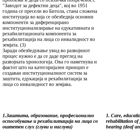
"Заводот за дефектни деца", кој во 1951
година се пресели во Битола, стана сложена
институција во која се обезбедија основни
компоненти за диференцирано
институционализирање на едукативната и
рехабилитационата компонента за
рехабилитација на лица со инвалидност во
земјата. (3)
Заради обезбедување увид во развојниот
процес нужно е да се даде преглед на
развојната хронологија. Ова го наметнува и
фактот што на категоријален принцип е
создаван институционалниот систем за
заштита, едукација и рехабилитација за
лица со инвалидност во земјава.
1.Заштита, образование, професионално
1. Care, educati
оспособување и рехабилитација на лица со
rehabilitation o
оштетен слух (глуви и наглуви)
hearing (deaf an