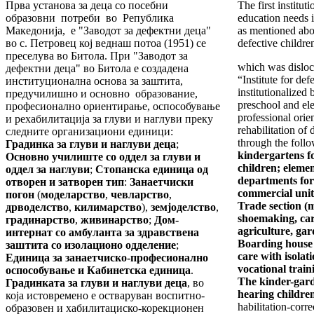
Прва установа за деца со посебни
The first institut
образовни потреби во Република
education needs 
Македонија, е "Заводот за дефектни деца"
as mentioned abov
во с. Петровец кој веднаш потоа (1951) се
defective childre
преселува во Битола. При "Заводот за
which was disloca
дефектни деца" во Битола е создадена
“Institute for def
институционална основа за заштита,
institutionalized 
предучилишно и основно образование,
preschool and el
професионално ориентирање, оспособување
professional orien
и рехабилитација за глуви и наглуви преку
rehabilitation of
следните организациони единици:
through the follow
Градинка за глуви и наглуви деца
;
kindergartens f
Основно училиште со оддел за глуви и
children; eleme
оддел за наглуви
;
Стопанска единица од
departments for
отворен и затворен тип
:
Занаетчиски
commercial unit
погон
(
моделарство
,
чевларство
,
Trade section (
дрводелство
,
килимарство
),
земјоделство
,
shoemaking, car
градинарство
,
живинарство
;
Дом-
agriculture, gar
интернат со амбуланта за здравствена
Boarding house 
заштита со изолационо одделение
;
care with isolati
Единица за занаетчиско-професионално
vocational trai
оспособување и Кабинетска единица
.
The kinder-gard
Градинката за глуви и наглуви деца
, во
hearing childre
која истовремено е остваруван воспитно-
habilitation-corr
образовен и хабилитациско-корекционен