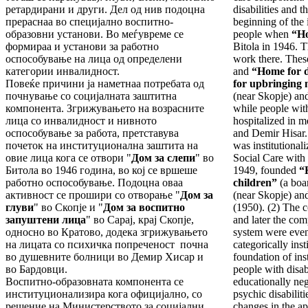
ретардирани и други. Дел од нив подоцна
disabilities and t
прераснаа во специјално воспитно-
beginning of the i
образовни установи. Во меѓувреме се
people when
“Ho
формираа и установи за работно
Bitola in 1946. T
оспособување на лица од определени
work there. Thes
категории инвалидност.
and
“Home for 
Повеќе причини ја наметнаа потребата од
for upbringing 
почнување со социјалната заштитна
(near Skopje) an
компонента. Згрижувањето на возрасните
while people with
лица со инвалидност и нивното
hospitalized in m
оспособување за работа, претставува
and Demir Hisar
почеток на институционална заштита на
was institutional
овие лица кога се отвори "
Дом за слепи
" во
Social Care with 
Битола во 1946 година, во кој се вршеше
1949, founded
“
работно оспособување. Подоцна оваа
children”
(a boa
активност се прошири со отворање "
Дом за
(near Skopje) a
глуви
" во Скопје и "
Дом за воспитно
(1950). (2) The 
запуштени лица
" во Сарај, крај Скопје,
and later the com
односно во Кратово, додека згрижувањето
system were even
на лицата со психичка попреченост почна
categorically inst
во душевните болници во Демир Хисар и
foundation of inst
во Бардовци.
people with disabi
Воспитно-образовната компонента се
educationally neg
институционализира кога официјално, со
psychic disabilit
решение на Министерството за социјални
changes in the ap