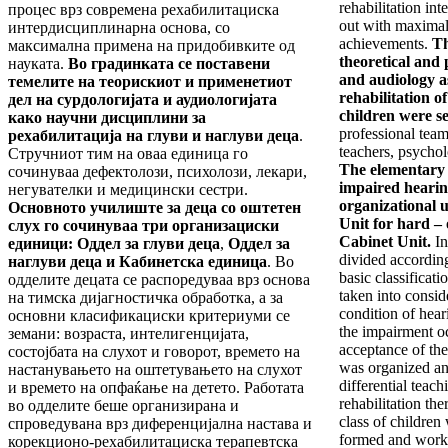
rehabilitation int
процес врз современа рехабилитациска
out with maximal 
интердисциплинарна основа, со
achievements.
Th
максимална примена на придобивките од
theoretical and 
науката.
Во градинката се поставени
and audiology as 
темелите на теорискиот и применетиот
rehabilitation o
дел на сурдологијата и аудиологијата
children were s
како научни дисциплини за
professional tea
рехабилитација на глуви и наглуви деца
.
teachers, psychol
Стручниот тим на оваа единица го
The elementary 
сочинуваа дефектолози, психолози, лекари,
impaired hearin
негувателки и медицински сестри.
organizational u
Основното училиште за деца со оштетен
Unit for hard – 
слух го сочинуваа три организациски
Cabinet Unit.
In
единици: Оддел за глуви деца
,
Оддел за
divided according
наглуви деца и Кабинетска единица
. Во
basic classificati
одделите децата се распоредуваа врз основа
taken into conside
на тимска дијагностичка обработка, а за
condition of hea
основни класификациски критериуми се
the impairment o
земани: возраста, интелигенцијата,
acceptance of the
состојбата на слухот и говорот, времето на
was organized a
настанувањето на оштетувањето на слухот
differential teac
и времето на опфаќање на детето. Работата
rehabilitation th
во одделите беше организирана и
class of children
спроведувана врз диференцијална настава и
formed and worke
корекционо-рехабилитациска терапевтска