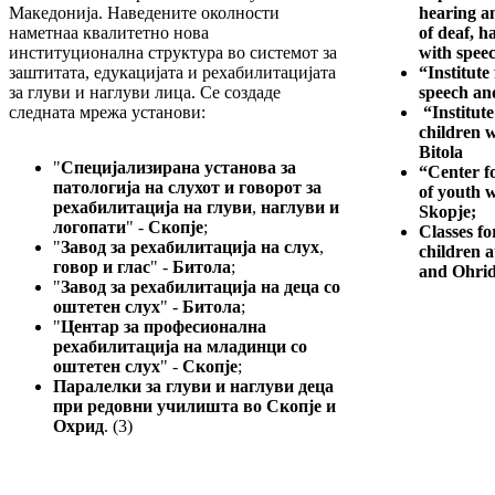
Македонија. Наведените околности
hearing an
наметнаа квалитетно нова
of deaf, h
институционална структура во системот за
with speec
заштитата, едукацијата и рехабилитацијата
“Institute
за глуви и наглуви лица. Се создаде
speech and
следната мрежа установи:
“Institute
children 
Bitola
"
Специјализирана установа за
“Center fo
патологија на слухот и говорот за
of youth 
рехабилитација на глуви
,
наглуви и
Skopje;
логопати
" -
Скопје
;
Classes fo
"
Завод за рехабилитација на слух
,
children a
говор и глас
" -
Битола
;
and Ohrid
"
Завод за рехабилитација на деца со
оштетен слух
" -
Битола
;
"
Центар за професионална
рехабилитација на младинци со
оштетен слух
" -
Скопје
;
Паралелки за глуви и наглуви деца
при редовни училишта
во Скопје и
Охрид
. (3)