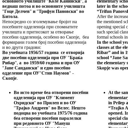
основното училиште
"
Коле Канински
",
а
elementary scho
веднаш потоа и во основните училишта
later in the sc
"
Гоце Делчев
"
и
"
Трифун Пановски
"
во
“Trifun Panovsk
Битола
.
After the increas
Непосредно со зголемување бројот на
the mentioned sch
посебните одделенија при спомнатите
opening special c
училишта и притисокот за отворање
such special clas
посебни одделенија, особено во Скопје, беа
formal schools in
формирани голем број посебни одделенија
In the school ye
и во други градови:
classes at the e
Во учебната 1956/57 година се отворија
Ribar” and in 1
две посебни одделенија при ОУ
"
Браќа
school “Jane San
Рибар
",
а во 1959/60 година и при ОУ
the elementary 
"
Јане Сандански
"
и едно посебно
Skopje was ope
одделение при ОУ
"
Стив Наумов
" -
Скопје
.
Во исто време беа отворени посебни
At the sam
одделенија при ОУ
"
Климент
elementar
Охридски
"
во Прилеп и во ОУ
in Prilep 
"
Трајко Андреев
"
во Велес
.
Нешто
“Trajko A
подоцна во учебната 1975/76 година
opened. In
беа отворени посебни паралелки
special cl
при редовното ОУ
"
Мануш
elementar