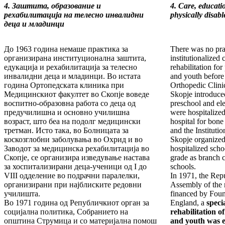
4. Заштита, образование и
4. Care, educati
рехабилитација на телесно инвалидни
physically disab
деца и младинци
До 1963 година немаше практика за
There was no pra
организирана институционална заштита,
institutionalized
едукација и рехабилитација за телесно
rehabilitation for
инвалидни деца и младинци. Во истата
and youth before
година Ортопедската клиника при
Orthopedic Clinic
Медицинскиот факултет во Скопје воведе
Skopje introduce
воспитно-образовна работа со деца од
preschool and el
предучилишна и основно училишна
were hospitalized
возраст, што беа на подолг медицински
hospital for bone
третман. Исто така, во Болницата за
and the Instituti
коскозглобни заболувања во Охрид и во
Skopje organized
Заводот за медицинска рехабилитација во
hospitalized scho
Скопје, се организира изведување настава
grade as branch c
за хоспитализирани деца-ученици од I до
schools.
VIII одделение во подрачни паралелки,
In 1971, the Repu
организирани при најблиските редовни
Assembly of the 
училишта.
financed by Fou
Во 1971 година од Републичкиот орган за
England, a
speci
социјална политика, Собранието на
rehabilitation o
општина Струмица и со материјална помош
and youth was e