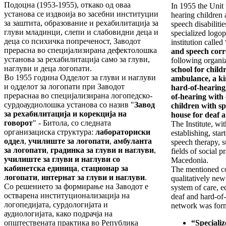
Подоцна (1953-1955), откако од оваа
In 1955 the Unit 
установа се издвоија во засебни институции
hearing children 
за заштита, образование и рехабилитација за
speech disabilitie
глуви младинци, слепи и слабовидни деца и
specialized logo
деца со психичка попреченост, Заводот
institution called 
прерасна во специјализирана дефектолошка
and speech cor
установа за рехабилитација само за глуви,
following organiz
наглуви и деца логопати.
school for childr
Во 1955 година Одделот за глуви и наглуви
ambulance, a ki
и одделот за логопати при Заводот
hard-of-hearing
прераснаа во специјализирана логопедско-
of-hearing with 
сурдоаудиолошка установа со назив "
Завод
children with sp
за рехабилитација и корекција на
house for deaf 
говорот
" - Битола, со следната
The Institute, wit
организациска структура:
лабораториски
establishing, star
оддел
,
училиште за логопати
,
амбуланта
speech therapy, 
за логопати
,
градинка за глуви и наглуви
,
fields of social p
училиште за глуви и наглуви со
Macedonia.
кабинетска единица
,
стационар за
The mentioned c
логопати
,
интернат за глуви и наглуви
.
qualitatively new 
Со решението за формирање на Заводот е
system of care, e
остварена институционализација на
deaf and hard-of
логопедијата, сурдологијата и
network was for
аудиологијата, како подрачја на
општествената практика во Република
“Specializ