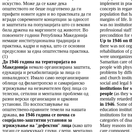
искуство. Може да се каже дека
implement in pra
општеството не беше подготвено да ги
concepts in regard
прифати новите идеи и во практиката да ги
population that h
вгради современите концепции за односот
margins of life. I
и заштитата на популацијата што со векови
was no institution
била држена на маргините од животот. Во
professional staff
повоените години Република Македонија
precondition for s
немаше институционална традиција и
Up to 1946 on t
практика, кадри и наука, што се основни
there was not or
предуслови за една општествена практика.
rehabilitation of 
(1)
were unorganized
До 1946 година на територијата во
Samaritan care of
Македонија
немало организирана заштита,
people with physi
едукација и рехабилитација за лица со
problems by diffe
инвалидност. Имало само неорганизирани
and church institu
облици од филантропско и самаријанско
social and legal 
згрижување на незначителен број лица со
institutions for 
телесни, сетилни и ментални проблеми од
people
(as they w
разни верски организации и црковни
mentally retarde
установи. По воспоставување на
in 1946
. Some of
општествено-правните темели на нашата
education institu
држава,
во 1946 година се почна со
institutions for t
социјално-заштитни установи за
categories of dis
згрижување на
"
дефектни
"
лица
(како што
Many reasons imp
тогаш се нарекуваа): глуви, слепи, ментално
care component. 