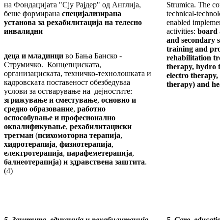
на Фондацијата "Сју Рајдер" од Англија,
Strumica. The con
беше формирана
специјализирана
technical-technol
установа за рехабилитација на телесно
enabled implemen
инвалидни
activities:
board 
and secondary s
training and pro
деца и младинци
во Бања Банско -
rehabilitation 
Струмичко. Концепциската,
therapy, hydro 
организациската, техничко-технолошката и
electro therapy,
кадровската поставеност обезбедуваа
therapy) and he
услови за остварување на дејностите:
згрижување и сместување
,
основно и
средно образование
,
работно
оспособување и професионално
оквалификување
,
рехабилитациски
третман
(
психомоторна терапија
,
хидротерапија
,
физиотерапија
,
електротерапија
,
парафеметерапија
,
балнеотерапија
)
и здравствена заштита
.
(4)
5. Заштита
,
едукација и рехабилитација
5. Care, educati