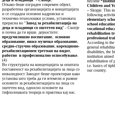
become
“Institu
Откако беше изграден современ објект,
Children and Yo
разработена организацијата и концепцијата
–
Skopje. This in
и се создадоа основни кадровски и
following activit
техничко-технолошки услови, установата
elementary scho
прерасна во "
Завод за рехабилитација на
school educatio
деца и младинци со оштетен вид
" - Скопје
vocational educa
и почна да ги врши дејностите:
rehabilitation 
предучилишно воспитание
,
основно
professional tra
образование
,
нижо музичко образование
,
According to the 
средно-стручно образование
,
корекционо-
general rehabilit
рехабилитационен третман на видот
,
disabilities, the 
работно и професионално оспособување
.
institution aimed
(4)
rehabilitation of
Во структурата на концепцијата за општата
i.e. basics of tip
поставеност на рехабилитацијата за лица со
our country.
инвалидност Заводот беше проектиран како
установа што треба да ги втемели и развие
основите за рехабилитацијата на лица со
оштетен вид, односно основите на
тифлолошката теорија и практика кај нас.