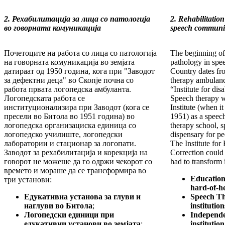
2. Рехабилитација за лица со патологија
2. Rehabilitation
во говорната комуникација
speech communi
Почетоците на работа со лица со патологија
The beginning of
на говорната комуникација во земјата
pathology in spe
датираат од 1950 година, кога при "Заводот
Country dates fr
за дефектни деца" во Скопје почна со
therapy ambulanc
работа првата логопедска амбуланта.
“Institute for dis
Логопедската работа се
Speech therapy wa
институционализира при Заводот (кога се
Institute (when it
пресели во Битола во 1951 година) во
1951) as a speec
логопедска организациска единица со
therapy school, s
логопедско училиште, логопедски
dispensary for pe
лаборатории и стационар за логопати.
The Institute for
Заводот за рехабилитација и корекција на
Correction could
говорот не можеше да го одржи чекорот со
had to transform i
времето и мораше да се трансформира во
Education 
три установи:
hard-of-he
Едукативна установа за глуви и
Speech Th
наглуви во Битола
;
institutio
Логопедски единици при
Independe
едукативни установи во земјата
;
institutio