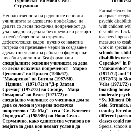
Турновски
"
во Ново Село -
Turnovski
Струмичко
.
Formal elementar
Неподготвеноста на редовните основни
adequate accepta
училиштата за адекватно прифаќање, на
psychic disabiliti
децата со лесна психичка попреченост да
with children wi
учат заедно со децата без пречки во развојот
disabilities. Lack
и необезбеденоста на стручно-
teachers imposed
дефектолошки кадри, нужно се наметна
measures to estab
потреба од преземање мерки за создавање
work in special 
адекватни услови за работа со формирање
schools for chil
посебни училишта. Беа формирани
disabilities we
специјалните основни училишта за деца
Cepenkov” in Pr
со лесна психичка попреченост
"
Марко
“Makarenko” in 
Цепенков
"
во Прилеп (1966/67)
,
(1971/72) and “
"
Макаренко
"
во Битола (1967/68)
,
(1972/73) in Sk
"
Иднина
"
(1971/72) и
"
Д-р Златан
Veles (1971/72) 
Сремац
"
(1972/73) во Скопје
,
"
Маца
boarding house 
Овчарова
"
во Велес (1971/72) и
moderate psychi
специјално училиште со ученички дом за
“Sv. Kliment Oh
деца со лесна и умерена психичка
Selo, Strumica, 
попреченост
"
25 Мај
" -
сега
"
Св
.
Климент
country for edu
Охридски
" -
(
1985/86) во Ново Село
-
different parts 
Струмичко
,
како единствена установа во
classes could no
земјата за деца кои немаат услови да
Special schools i