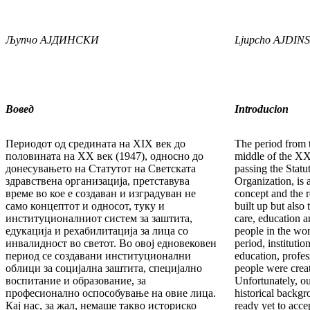
Љупчо
АЈДИНСКИ
Ljupcho
AJDINS
Вовед
Introducion
Периодот од средината на XIX век до
The period from 
половината на XX век (1947), односно до
middle of the XX c
донесувањето на Статутот на Светската
passing the Statu
здравствена организација, претставува
Organization, is 
време во кое е создаван и изградуван не
concept and the r
само концептот и односот, туку и
built up but also 
институционалниот систем за заштита,
care, education a
едукација и рехабилитација за лица со
people in the wor
инвалидност во светот. Во овој едновековен
period, institutio
период се создавани институционални
education, profes
облици за социјална заштита, специјално
people were crea
воспитание и образование, за
Unfortunately, ou
професионално оспособување на овие лица.
historical backg
Кај нас, за жал, немаше такво историско
ready yet to acce