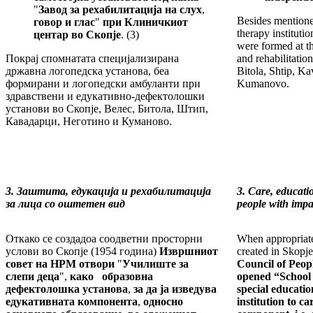
"
Завод за рехабилитација на слух
,
Besides mentione
говор и глас
"
при Клиничкиот
therapy instituti
центар во Скопје
.
(3)
were formed at th
Покрај спомнатата специјализирана
and rehabilitation
државна логопедска установа, беа
Bitola, Shtip, K
формирани и логопедски амбуланти при
Kumanovo.
здравствени и едукативно-дефектолошки
установи во Скопје, Велес, Битола, Штип,
Кавадарци, Неготино и Куманово.
3. Заштита, едукација и рехабилитација
3. Care, educati
за лица со оштетен вид
people with impa
Откако се создадоа соодветни просторни
When appropriate 
услови во Скопје (1954 година)
Извршниот
created in Skopj
совет на НРМ отвори
"
Училиште за
Council of Peop
слепи деца
",
како образовна
opened “School 
дефектолошка установа
,
за да ја изведува
special educatio
едукативната компонента
,
односно
institution to c