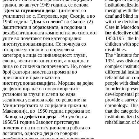
грижи, во август 1949 година, се основа
institutionalizat
"
Дом за глувонеми деца
" (интернат со
merging with the 
училиште) во с. Петровец, крај Скопје, а во
deaf and blind in
1950 година "
Дом за слепи
" во Скопје. (2)
with the decision
Заштитната и образовната, а подоцна и
Care in Macedon
рехабилитационата компонента во системот
for defective ch
уште во почетокот беа категоријално
1950/1951 the Ins
институционализирани. Се почнува со
children with sp
отворање установи за определена
disabilities.
категорија лица со инвалидност: глуви,
The “Institute fo
слепи, воспитно запуштени, а подоцна и
1951 was disloca
лица со психичка попреченост. Но, голем
complex institut
број фактори наметнаа промени во
differential insti
пристапот и практиката на
rehabilitation co
институционализацијата. Мораше да дојде
people with disabi
до фузионирање на новоотворените
In order to presen
установи за глуви и слепи во една
developmental pro
заедничка установа која, со решение на
provide a survey
Министерството за социјални грижи на
chronology. This 
Македонија, во 1950 година прерасна во
that the categoric
"
Завод за дефектни деца
". Во учебната
institutionalized
1950/51 година Заводот претставува
rehabilitation of
почеток и на институционална работа со
логопати, односно деца со говорни
проблеми и деца со психичка попреченост.