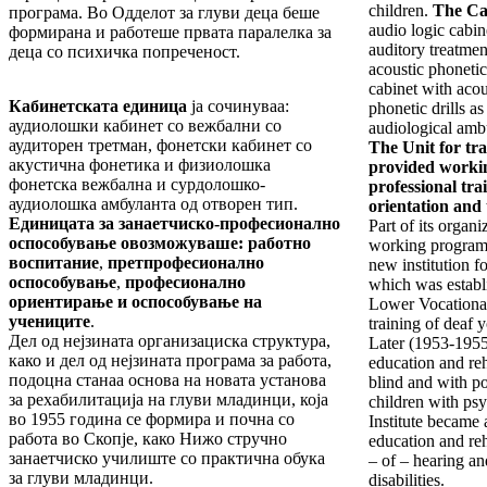
children.
The Ca
програма. Во Одделот за глуви деца беше
audio logic cabin
формирана и работеше првата паралелка за
auditory treatmen
деца со психичка попреченост.
acoustic phoneti
cabinet with acou
Кабинетската единица
ја сочинуваа:
phonetic drills a
аудиолошки кабинет со вежбални со
audiological amb
аудиторен третман, фонетски кабинет со
The Unit for tra
акустична фонетика и физиолошка
provided workin
фонетска вежбална и сурдолошко-
professional tra
аудиолошка амбуланта од отворен тип.
orientation and 
Единицата за занаетчиско-професионално
Part of its organiz
оспособување овозможуваше: работно
working program, 
воспитание
,
претпрофесионално
new institution fo
оспособување
,
професионално
which was establ
ориентирање и оспособување на
Lower Vocational 
учениците
.
training of deaf 
Дел од нејзината организациска структура,
Later (1953-1955)
како и дел од нејзината програма за работа,
education and reh
подоцна станаа основа на новата установа
blind and with po
за рехабилитација на глуви младинци, која
children with psyc
во 1955 година се формира и почна со
Institute became a
работа во Скопје, како Нижо стручно
education and reh
занаетчиско училиште со практична обука
– of – hearing an
за глуви младинци.
disabilities.