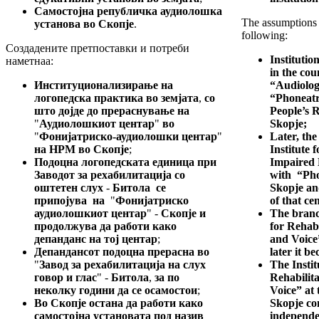
Самостојна републичка аудиолошка
The assumptions
установа во Скопје
.
following:
Создадените претпоставки и потреби
Institutio
наметнаа:
in the cou
Институционализирање на
“Audiolog
логопедска практика во земјата
,
со
“Phoneatr
што дојде до прераснување на
People’s 
"
Аудиолошкиот центар
"
во
Skopje;
"
Фонијатриско-аудиолошки центар
"
Later, the
на НРМ во Скопје
;
Institute 
Подоцна логопедската единица при
Impaired 
Заводот за рехабилитација со
with “Pho
оштетен слух
-
Битола се
Skopje an
припојува на
"
Фонијатриско
of that ce
аудиолошкиот центар
" -
Скопје и
The branc
продолжува да работи како
for Rehabi
депанданс на тој центар
;
and Voice”
Депандансот подоцна прерасна во
later it b
"
Завод за рехабилитација на слух
The Instit
говор и глас
" -
Битола
,
за по
Rehabilit
неколку години да се осамостои
;
Voice” at 
Во Скопје остана да работи како
Skopje co
самостојна установата под назив
independe