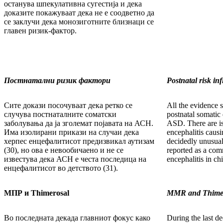
останува шпекулативна сугестија и дека
доказите покажуваат дека не е соодветно да
се заклучи дека монозиготните близнаци се
главен ризик-фактор.
Постнатални ризик фактори
Postnatal risk in
Сите докази посочуваат дека ретко се
All the evidence su
случува постнаталните соматски
postnatal somatic 
заболувања да ја зголемат појавата на АСН.
ASD. There are is
Има изолирани прикази на случаи дека
encephalitis causi
херпес енцефалитисот предизвикал аутизам
decidedly unusua
(30), но ова е невообичаено и не се
reported as a co
известува дека АСН е честа последица на
encephalitis in ch
енцефалитисот во детството (31).
МПР и Thimerosal
MMR and Thime
Во последната декада главниот фокус како
During the last d