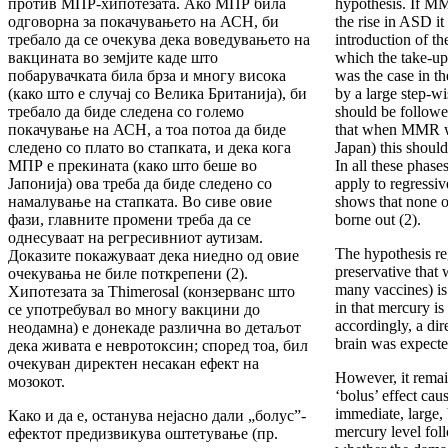
против МПР-хипотезата. Ако МПР била
hypothesis. If M
одговорна за покачувањето на АСН, би
the rise in ASD it
требало да се очекува дека воведувањето на
introduction of th
вакцината во земјите каде што
which the take-up
побарувачката била брза и многу висока
was the case in t
(како што е случај со Велика Британија), би
by a large step-wi
требало да биде следена со големо
should be followed
покачување на АСН, а тоа потоа да биде
that when MMR wa
следено со плато во стапката, и дека кога
Japan) this should
МПР е прекината (како што беше во
In all these phas
Јапонија) ова треба да биде следено со
apply to regressi
намалување на стапката. Во сиве овие
shows that none o
фази, главните промени треба да се
borne out (2).
однесуваат на регресивниот аутизам.
The hypothesis re
Доказите покажуваат дека ниедно од овие
preservative that 
очекувања не биле поткрепени (2).
many vaccines) is 
Хипотезата за Thimerosal (конзерванс што
in that mercury i
се употребувал во многу вакцини до
accordingly, a dir
неодамна) е донекаде различна во детаљот
brain was expecte
дека живата е невротоксин; според тоа, бил
очекуван директен несакан ефект на
However, it remai
мозокот.
‘bolus’ effect cau
immediate, large, 
Како и да е, останува нејасно дали „болус”-
mercury level fol
ефектот предизвикува оштетување (пр.