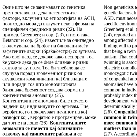
Оние што не се занимаваат со генетика
Non-geneticists t
претпоставуваат дека негенетските
genetic factors, i
фактори, вклучени во етиологијата на АСН,
ASD, must necess
неопходно мора да вклучат некоја форма на
specific environm
специфичен средински ризик (22). На
Greenberg et al. 
пример, Greenberg и сор. (23), и исто така
(24), reported an
Betancur и сор. (24), известиле за очигледно
among affected si
зголемување на бројот на близнаци меѓу
finding will to p
зафатените двојки (браќа/сестри) со аутизам.
that being a twin 
Ако овој наод се докаже како неспорен, тоа
autism. That cou
ќе укаже дека да се биде близнак е ризик-
twinning is assoc
фактор за аутизам. Тоа би требало да се
obstetric complic
случува поради зголемениот ризик од
monozygotic twinn
акушерски компликации кај близнаците
of congenital an
или поради тоа што монозиготната
anomalies have b
близначка бременост создава форма на
common in indivi
конгенитална аномалија (25).
probably index t
Конгениталните аномалии биле почесто
development, whic
најдени кај индивидуите со аутизам. Тие,
deterministicall
веројатно, го покажуваат начинот на кој
(26).
Congenital
развојот кој , веројатно е програмиран, може
common in twins
да тргне на лошо (26).
Конгениталните
more common in 
аномалии се почести кај близнаците
mothers than in
отколку кај единечните раѓања и се
(27). Accordingly