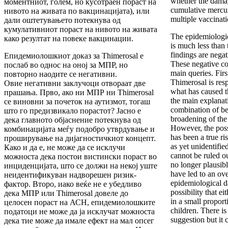
whether the dama
моментниот, голем, но кусотраен пораст на
cumulative mercur
нивото на живата по вакцинацијата), или
multiple vaccinati
дали оштетувањето потекнува од
кумулативниот пораст на нивото на живата
The epidemiologi
како резултат на повеке вакцинации.
is much less than
findings are negat
Епидемиолошкиот доказ за Thimerosal е
These negative co
послаб во однос на оној за МПР, но
main queries. Fir
повторно наодите се негативни.
Thimerosal is resp
Овие негативни заклучоци отвораат две
what has caused th
прашања. Прво, ако ни МПР ни Thimerosal
the main explanati
се виновни за почеток на аутизмот, тогаш
combination of be
што го предизвикало порастот? Јасно е
broadening of the
дека главното објаснение потекнува од
However, the possi
комбинацијата меѓу подобро утврдување и
has been a true ri
проширување на дијагностичкиот концепт.
as yet unidentifie
Како и да е, не може да се исклучи
cannot be ruled ou
можноста дека постои вистински пораст во
no longer plausi
инциденцијата, што се должи на некој уште
have led to an ove
неидентификуван надворешен ризик-
epidemiological d
фактор. Второ, иако веќе не е убедливо
possibility that ei
дека МПР или Thimerosal довеле до
in a small proport
целосен пораст на АСН, епидемиолошките
children. There is
податоци не може да ја исклучат можноста
suggestion but it 
дека тие може да имале ефект на мал опсег