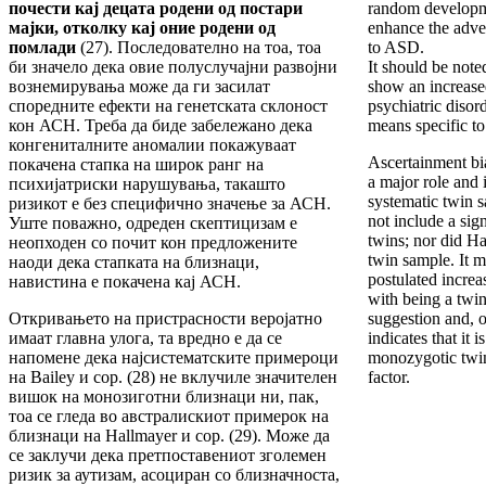
почести кај децата родени од постари
random developme
мајки, отколку кај оние родени од
enhance the advers
помлади
(27). Последователно на тоа, тоа
to ASD.
би значело дека овие полуслучајни развојни
It should be note
вознемирувања може да ги засилат
show an increased
споредните ефекти на генетската склоност
psychiatric disord
кон АСН. Треба да биде забележано дека
means specific 
конгениталните аномалии покажуваат
Ascertainment bia
покачена стапка на широк ранг на
a major role and 
психијатриски нарушувања, такашто
systematic twin s
ризикот е без специфично значење за АСН.
not include a sig
Уште поважно, одреден скептицизам е
twins; nor did Ha
неопходен со почит кон предложените
twin sample. It m
наоди дека стапката на близнаци,
postulated increa
навистина е покачена кај АСН.
with being a twin
Откривањето на пристрасности веројатно
suggestion and, 
имаат главна улога, та вредно е да се
indicates that it i
напомене дека најсистематските примероци
monozygotic twin 
на Bailey и сор. (28) не вклучиле значителен
factor.
вишок на монозиготни близнаци ни, пак,
тоа се гледа во австралискиот примерок на
близнаци на Hallmayer и сор. (29). Може да
се заклучи дека претпоставениот зголемен
ризик за аутизам, асоциран со близначноста,