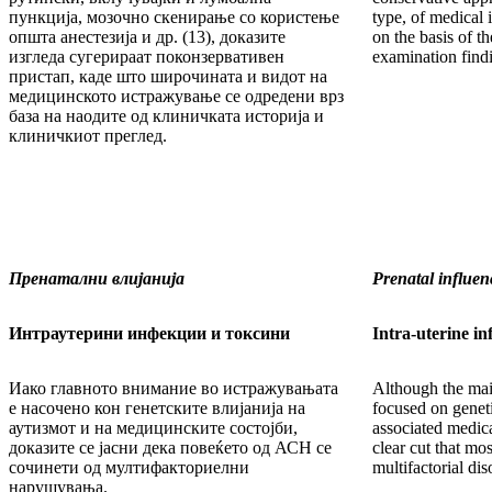
пункција, мозочно скенирање со користење
type, of medical 
општа анестезија и др. (13), доказите
on the basis of th
изгледа сугерираат поконзервативен
examination find
пристап, каде што широчината и видот на
медицинското истражување се одредени врз
база на наодите од клиничката историја и
клиничкиот преглед.
Пренатални влијанија
Prenatal influen
Интраутерини инфекции и токсини
Intra-uterine in
Иако главното внимание во истражувањата
Although the mai
е насочено кон генетските влијанија на
focused on geneti
аутизмот и на медицинските состојби,
associated medica
доказите се јасни дека повеќето од АСН се
clear cut that mo
сочинети од мултифакториелни
multifactorial dis
нарушувања.