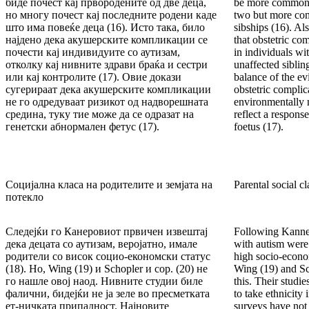
биде почест кај првородените од две деца,
be more common in
но многу почест кај последните родени каде
two but more com
што има повеќе деца (16). Исто така, било
sibships (16). Al
најдено дека акушерските компликации се
that obstetric c
почести кај индивидуите со аутизам,
in individuals wit
отколку кај нивните здрави браќа и сестри
unaffected siblin
или кај контролите (17). Овие докази
balance of the ev
сугерираат дека акушерските компликации
obstetric complic
не го одредуваат ризикот од надворешната
environmentally m
средина, туку тие може да се одразат на
reflect a respons
генетски абнормален фетус (17).
foetus (17).
Социјална класа на родителите и земјата на
Parental social c
потекло
Следејќи го Канеровиот првичен извештај
Following Kanner’
дека децата со аутизам, веројатно, имале
with autism were 
родители со висок социо-економски статус
high socio-econo
(18). Но, Wing (19) и Schopler и сор. (20) не
Wing (19) and Sch
го нашле овој наод. Нивните студии биле
this. Their studi
фалични, бидејќи не ја зеле во пресметката
to take ethnicity
ет-ничката припадност. Најновите
surveys have not