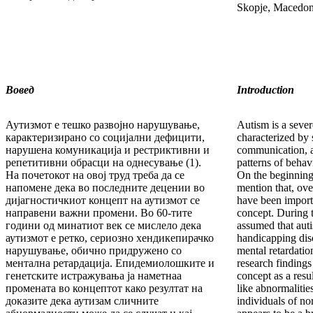
Skopje, Macedon
Вовед
Introduction
Аутизмот е тешко развојно нарушување,
Autism is a seve
карактеризирано со социјални дефицити,
characterized by 
нарушена комуникација и рестриктивни и
communication, an
репетитивни обрасци на однесување (1).
patterns of behav
На почетокот на овој труд треба да се
On the beginning o
напомене дека во последните децении во
mention that, ove
дијагностичкиот концепт на аутизмот се
have been import
направени важни промени. Во 60-тите
concept. During t
години од минатиот век се мислело дека
assumed that auti
аутизмот е ретко, сериозно хендикепирачко
handicapping diso
нарушување, обично придружено со
mental retardatio
ментална ретардација. Епидемиолошките и
research findings
генетските истражувања ја наметнаа
concept as a resul
промената во концептот како резултат на
like abnormalitie
доказите дека аутизам сличните
individuals of no