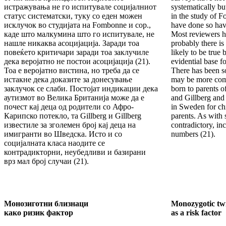
истражувања не го испитувале социјалниот
systematically bu
статус систематски, туку со еден можен
in the study of F
исклучок во студијата на Fombonne и сор.,
have done so hav
каде што малкумина што го испитувале, не
Most reviewers h
нашле никаква асоцијација. Заради тоа
probably there is
повеќето критичари заради тоа заклучиле
likely to be true b
дека веројатно не постои асоцијација (21).
evidential base f
Тоа е веројатно вистина, но треба да се
There has been s
истакне дека доказите за донесување
may be more com
заклучок се слаби. Постојат индикации дека
born to parents 
аутизмот во Велика Британија може да е
and Gillberg and 
почест кај деца од родители со Афро-
in Sweden for ch
Карипско потекло, та Gillberg и Gillberg
parents. As with s
известиле за зголемен број кај деца на
contradictory, in
имигранти во Шведска. Исто и со
numbers (21).
социјалната класа наодите се
контрадикторни, неубедливи и базирани
врз мал број случаи (21).
Монозиготни близнаци
Monozygotic tw
како ризик фактор
as a risk factor