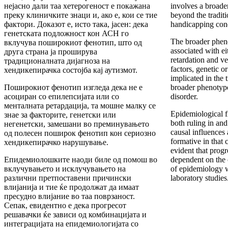
нејасно дали таа хетерогеност е покажана
involves a broade
преку клиничките знаци и, ако е, кои се тие
beyond the traditi
фактори. Доказот е, исто така, јасен: дека
handicapping cond
генетската подложност кон АСН го
The broader phen
вклучува поширокиот фенотип, што од
associated with ei
друга страна ја проширува
retardation and ve
традиционалната дијагноза на
factors, genetic o
хендикепирачка состојба кај аутизмот.
implicated in the 
Поширокиот фенотип изгледа дека не е
broader phenotype
асоциран со епилепсијата или со
disorder.
менталната ретардација, та мошне малку се
Epidemiological f
знае за факторите, генетски или
both ruling in and
негенетски, замешани во преминувањето
causal influences 
од полесен поширок фенотип кон сериозно
formative in that 
хендикепирачко нарушување.
evident that progr
Епидемиолошките наоди биле од помош во
dependent on the 
вклучувањето и исклучувањето на
of epidemiology w
различни претпоставени причински
laboratory studies
влијанија и тие ќе продолжат да имаат
пресудно влијание во таа поврзаност.
Сепак, евидентно е дека прогресот
решавачки ќе зависи од комбинацијата и
интеграцијата на епидемиологијата со