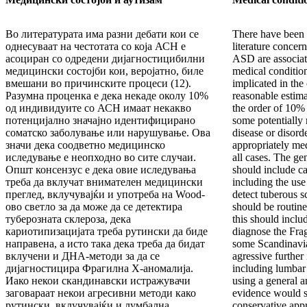
Во литературата има разни дебати кои се
There have been 
однесуваат на честотата со која АСН е
literature concer
асоциран со одредени дијагностицибилни
ASD are associat
медицински состојби кои, веројатно, биле
medical condition
вмешани во причинските процеси (12).
implicated in the
Разумна проценка е дека некаде околу 10%
reasonable estim
од индивидуите со АСН имаат некакво
the order of 10%
потенцијално значајно идентифицирано
some potentially 
соматско заболување или нарушување. Ова
disease or disord
значи дека соодветно медицинско
appropriately med
иследување е неопходно во сите случаи.
all cases. The gen
Општ консензус е дека овие иследувања
should include c
треба да вклучат внимателен медицински
including the use
преглед, вклучувајќи и употреба на Wood-
detect tuberous s
ово светло за да може да се детектира
should be routine
туберозната склероза, дека
this should incl
кариотипизацијата треба рутински да биде
diagnose the Fra
направена, а исто така дека треба да бидат
some Scandinavia
вклучени и ДНА-методи за да се
agressive further 
дијагностицира Фрагилна X-аномалија.
including lumbar
Иако некои скандинавски истражувачи
using a general an
заговараат некои агресивни методи како
evidence would s
рутински, вклучувајќи и лумбална
conservative app