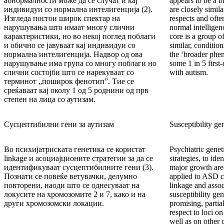
абнормалности може да се случат и кај
appears to be a b
индивидуи со нормална интелигенција (2).
are closely simil
Изгледа постои широк спектар на
respects and ofte
нарушувања што имаат многу слични
normal intelligen
карактеристики, но во некој поглед поблаги
core is a group o
и обично се јавуваат кај индивидуи со
similar, conditio
нормална интелигенција. Надвор од ова
the ‘broader phe
нарушување има група со многу поблаги но
some 1 in 5 first-
слични состојби што се нарекуваат со
with autism.
терминот „поширок фенотип”. Тие се
среќаваат кај околу 1 од 5 роднини од прв
степен на лица со аутизам.
Сусцептибилни гени за аутизам
Susceptibility ge
Во психијатриската генетика се користат
Psychiatric genet
linkage и асоциајционите стратегии за да се
strategies, to ide
идентификуваат сусцептибилните гени (3).
major growth area
Познати се повеќе ветувачки, делумно
applied to ASD c
повторени, наоди што се однесуваат на
linkage and associ
локусите на хромозомите 2 и 7, како и на
susceptibility ge
други хромозомски локации.
promising, partial
respect to loci 
well as on other