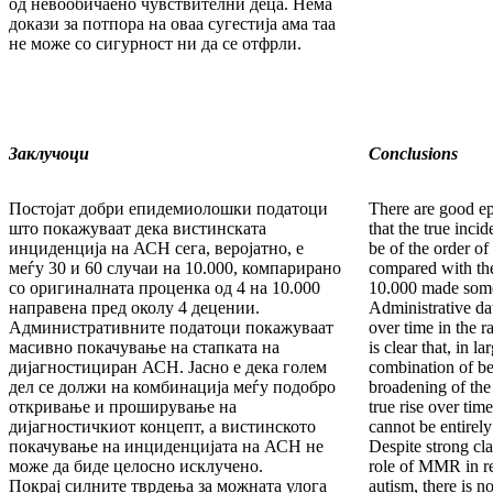
од невообичаено чувствителни деца. Нема
докази за потпора на оваа сугестија ама таа
не може со сигурност ни да се отфрли.
Заклучоци
Conclusions
Постојат добри епидемиолошки податоци
There are good ep
што покажуваат дека вистинската
that the true inci
инциденција на АСН сега, веројатно, е
be of the order of
меѓу 30 и 60 случаи на 10.000, компарирано
compared with the
со оригиналната проценка од 4 на 10.000
10.000 made some
направена пред околу 4 децении.
Administrative da
Административните податоци покажуваат
over time in the 
масивно покачување на стапката на
is clear that, in la
дијагностициран АСН. Јасно е дека голем
combination of be
дел се должи на комбинација меѓу подобро
broadening of the
откривање и проширување на
true rise over tim
дијагностичкиот концепт, а вистинското
cannot be entirely
покачување на инциденцијата на АСН не
Despite strong cl
може да биде целосно исклучено.
role of MMR in re
Покрај силните тврдења за можната улога
autism, there is 