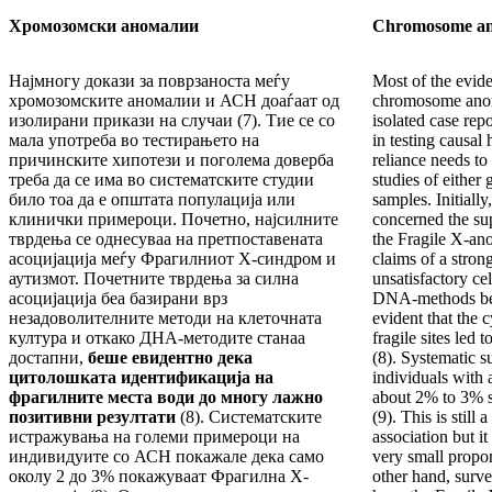
Хромозомски аномалии
Chromosome an
Најмногу докази за поврзаноста меѓу
Most of the evid
хромозомските аномалии и АСН доаѓаат од
chromosome ano
изолирани прикази на случаи (7). Тие се со
isolated case repo
мала употреба во тестирањето на
in testing causal
причинските хипотези и поголема доверба
reliance needs to
треба да се има во систематските студии
studies of either 
било тоа да е општата популација или
samples. Initially
клинички примероци. Почетно, најсилните
concerned the su
тврдења се однесуваа на претпоставената
the Fragile X-ano
асоцијација меѓу Фрагилниот X-синдром и
claims of a stron
аутизмот. Почетните тврдења за силна
unsatisfactory ce
асоцијација беа базирани врз
DNA-methods bec
незадоволителните методи на клеточната
evident that the c
култура и откако ДНА-методите станаа
fragile sites led 
достапни,
беше евидентно дека
(8). Systematic s
цитолошката идентификација на
individuals with
фрагилните места води до многу лажно
about 2% to 3% 
позитивни резултати
(8). Систематските
(9). This is still
истражувања на големи примероци на
association but it
индивидуите со АСН покажале дека само
very small propo
околу 2 до 3% покажуваат Фрагилна X-
other hand, surv