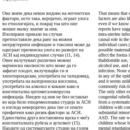
Ова значи дека некои видови на негенетски
That means that 
фактори, исто така, веројатно, играат улога
factors are also l
во етиологијата, и покрај тоа што ние
even if we know l
мошне малку знаеме за нив.
reports have sugg
Изолирани прикази на случаи
intra-uterine inf
претпоставиле дека ранг на можни
causal role in t
интраутерини инфекции и токсини може да
individual cases 
одиграат причинска улога во развојот на
possible maternal
АСН кај индивидулани случаи (11, 14).
affect the foetus
Овие вклучуваат различни можни
thalidomide use, 
мајчински околности што може да го
alcohol use, and
зафатат плодот, вклучувајќи ги и
infection. None 
хипотироидизам, употребата на талидомид,
in any of the ep
употребата на валпроинска киселина,
and it seems unlik
употребата на алкохол и кокаин како и
commonly risk-fa
конгенитална цитомегаловирусна
The only other es
инфекција. Ниеден од нив не бил истакнат
congenital rubell
во која било епидемиолошка студија за АСН
from a systematic
и изгледа неверојатно дека тие се општо
children with con
прифатени како ризик-фактори за АСН.
substantial mino
Единствена друга востановена врска е меѓу
ASD. The rate was
конгениталната рубела и аутизмот (15).
children whose h
Наодите од систематските студии на голем
mental retardatio