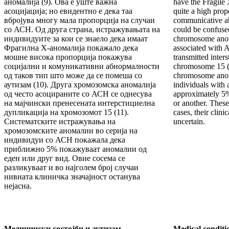
аномалија (9). Ова е уште важна
have the Fragile
асоцијација; но евидентно е дека таа
quite a high prop
вбројува многу мала пропорција на случаи
communicative ab
со АСН. Од друга страна, истражувањата на
could be confuse
индивидуите за кои се знаело дека имаат
chromosome anom
Фрагилна X-аномалија покажало дека
associated with 
мошне висока пропорција покажува
transmitted inters
социјални и комуникативни абнормалности
chromosome 15 (1
од таков тип што може да се помеша со
chromosome anoma
аутизам (10). Друга хромозомска аномалија
individuals with
од често асоцираните со АСН се однесува
approximately 5
на мајчински пренесената интерстициелна
or another. These
дупликација на хромозомот 15 (11).
cases, their clini
Систематските истражувања на
uncertain.
хромозомските аномалии во серија на
индивидуи со АСН покажала дека
приближно 5% покажуваат аномалии од
еден или друг вид. Овие сосема се
разликуваат и во најголем број случаи
нивната клиничка значајност останува
нејасна.
Медицински состојби и аутизам
Medical conditi