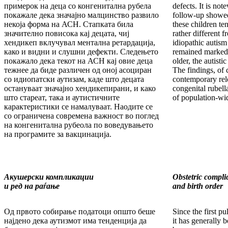
примерок на деца со конгенитална рубела
defects. It is not
покажале дека значајно малцинство развило
follow-up showed
некоја форма на АСН. Стапката била
these children te
значително повисока кај децата, чиј
rather different f
хендикеп вклучувал ментална ретардација,
idiopathic autism
како и видни и слушни дефекти. Следењето
remained marked
покажало дека текот на АСН кај овие деца
older, the autisti
тежнее да биде различен од оној асоциран
The findings, of 
со идиопатски аутизам, каде што децата
contemporary rele
остануваат значајно хендикепирани, и како
congenital rubell
што стареат, така и аутистичните
of population-wi
карактеристики се намалуваат. Наодите се
со ограничена современа важност во поглед
на конгенитална рубеола по воведувањето
на програмите за вакцинација.
Акушерски компликации
Obstetric compli
и ред на раѓање
and birth order
Од првото собирање податоци општо беше
Since the first pu
најдено дека аутизмот има тенденција да
it has generally 