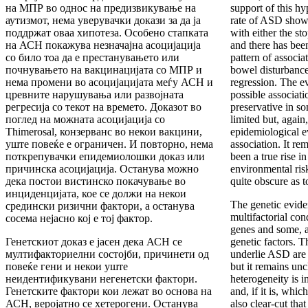
на МПР во однос на предизвикување на
support of this hyp
аутизмот, нема уверувачки докази за да ја
rate of ASD shows
поддржат оваа хипотеза. Особено стапката
with either the s
на АСН покажува незначајна асоцијација
and there has bee
со било тоа да е престанувањето или
pattern of associ
почнувањето на вакцинацијата со МПР и
bowel disturbanc
нема промени во асоцијацијата меѓу АСН и
regression. The e
цревните нарушувања или развојната
possible associat
регресија со текот на времето. Доказот во
preservative in s
поглед на можната асоцијација со
limited but, again
Thimerosal, конзерванс во некои вакцини,
epidemiological e
уште повеќе е ограничен. И повторно, нема
association. It re
поткрепувачки епидемиолошки доказ или
been a true rise i
причинска асоцијација. Останува можно
environmental risk 
дека постои вистинско покачување во
quite obscure as t
инциденцијата, кое се должи на некои
The genetic evide
средински ризични фактори, а останува
multifactorial con
сосема нејасно кој е тој фактор.
genes and some, as
Генетскиот доказ е јасен дека АСН се
genetic factors. T
мултифакториелни состојби, причинети од
underlie ASD are 
повеќе гени и некои уште
but it remains unc
неидентификувани негенетски фактори.
heterogeneity is i
Генетските фактори кои лежат во основа на
and, if it is, whi
АСН, веројатно се хетерогени. Останува
also clear-cut that