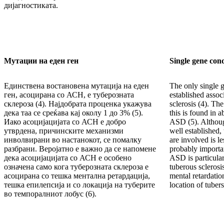
дијагностиката.
Мутации на еден ген
Single gene cond
Eдинствена востановена мутација на еден
The only single 
ген, асоцирана со АСН, е туберозната
established assoc
склероза (4). Најдобрата проценка укажува
sclerosis (4). The
дека таа се среќава кај околу 1 до 3% (5).
this is found in 
Иако асоцијацијата со АСН е добро
ASD (5). Althoug
утврдена, причинските механизми
well established,
инволвирани во настанокот, се помалку
are involved is le
разбрани. Веројатно е важно да се напомене
probably importan
дека асоцијацијата со АСН е особено
ASD is particula
означена само кога туберозната склероза е
tuberous sclerosi
асоцирана со тешка ментална ретардација,
mental retardatio
тешка епилепсија и со локација на туберите
location of tubers
во темпоралниот лобус (6).