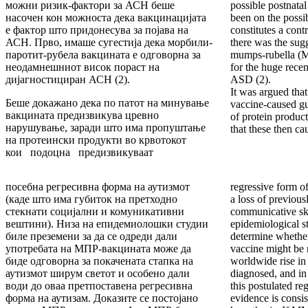
можни ризик-фактори за АСН беше
possible postnatal
насочен кон можноста дека вакцинацијата
been on the possi
е фактор што придонесува за појава на
constitutes a cont
АСН. Прво, имаше сугестија дека морбили-
there was the sugg
паротит-рубела вакцината е одговорна за
mumps-rubella (M
неодамнешниот висок пораст на
for the huge recen
дијагностициран АСН (2).
ASD (2).
It was argued that
Беше докажано дека по патот на минување
vaccine-caused gu
вакцината предизвикува цревно
of protein product
нарушување, заради што има пропуштање
that these then ca
на протеински продукти во крвотокот
кои подоцна предизвикуваат
посебна регресивна форма на аутизмот
regressive form o
(каде што има губиток на претходно
a loss of previous
стекнати социјални и комуникативни
communicative ski
вештини). Низа на епидемиолошки студии
epidemiological s
биле преземени за да се одреди дали
determine whethe
употребата на МПР-вакцината може да
vaccine might be 
биде одговорна за покачената стапка на
worldwide rise in 
аутизмот ширум светот и особено дали
diagnosed, and in 
води до оваа претпоставена регресивна
this postulated re
форма на аутизам. Доказите се постојано
evidence is consi