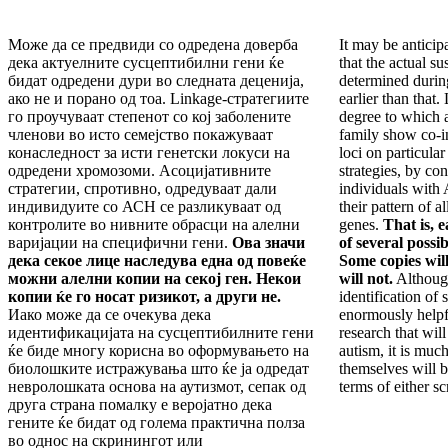
Може да се предвиди со одредена доверба
It may be anticip
дека актуелните сусцептибилни гени ќе
that the actual su
бидат одредени дури во следната деценија,
determined during
ако не и порано од тоа. Linkage-стратегиите
earlier than that.
го проучуваат степенот со кој заболените
degree to which 
членови во исто семејство покажуваат
family show co-i
конаследност за исти генетски локуси на
loci on particul
одредени хромозоми. Асоцијативните
strategies, by co
стратегии, спротивно, одредуваат дали
individuals with 
индивидуите со АСН се разликуваат од
their pattern of al
контролите во нивните обрасци на алелни
genes.
That is, 
варијации на специфични гени.
Ова значи
of several possib
дека секое лице наследува една од повеќе
Some copies wil
можни алелни копии на секој ген. Некои
will not.
Although
копии ќе го носат ризикот, а други не.
identification of 
Иако може да се очекува дека
enormously helpfu
идентификацијата на сусцептибилните гени
research that wil
ќе биде многу корисна во оформувањето на
autism, it is much
биолошките истражувања што ќе ја одредат
themselves will b
невролошката основа на аутизмот, сепак од
terms of either s
друга страна помалку е веројатно дека
гените ќе бидат од голема практична полза
во однос на скринингот или