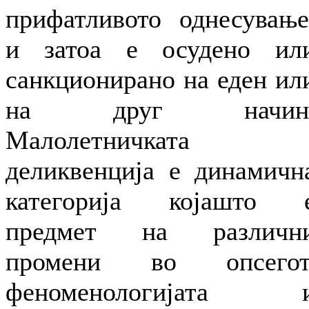
прифатливото однесување
и затоа е осудено ил
санкционирано на еден ил
на друг начин
Малолетничката
деликвенција е динамичн
категорија којашто 
предмет на различн
промени во опсегот
феноменологијата 