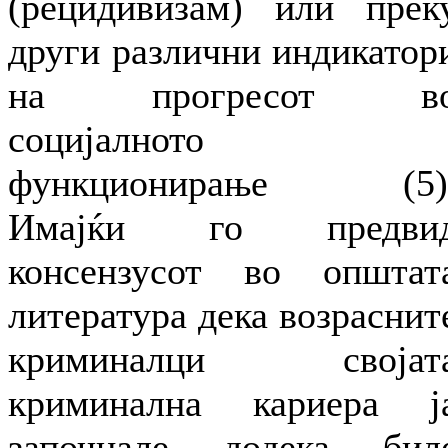
(рецидивизам) или прек
други различни индикатор
на прогресот в
социјалното
функционирање (5)
Имајќи го предви
консензусот во општат
литература дека возраснит
криминалци својат
криминална кариера ј
започнале додека бил