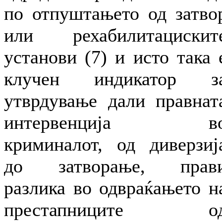
по отпуштањето од затво
или рехабилитацискит
установи (7) и исто така 
клучен индикатор з
утврдување дали правнат
интервенција в
криминалот, од диверзиј
до затворање, прав
разлика во одвраќањето н
престапниците о