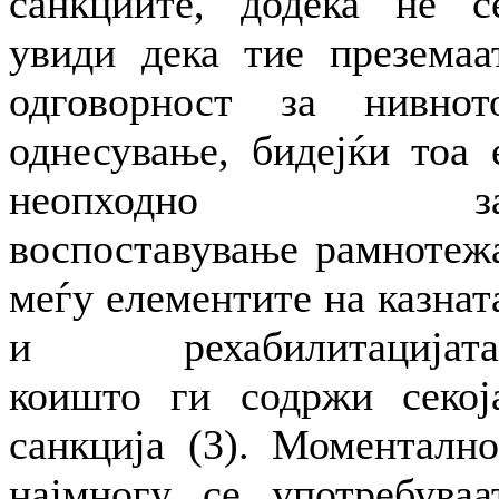
санкциите, додека не с
увиди дека тие преземаа
одговорност за нивнот
однесување, бидејќи тоа 
неопходно з
воспоставување рамнотеж
меѓу елементите на казнат
и рехабилитацијата
коишто ги содржи секој
санкција (3). Моментално
најмногу се употребуваа