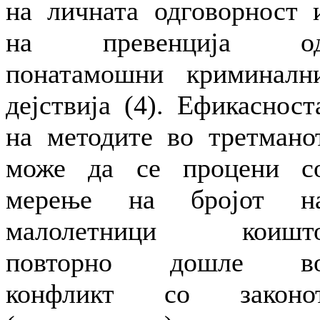
на личната одговорност 
на превенција о
понатамошни криминалн
дејствија (4). Ефикасност
на методите во третмано
може да се процени с
мерење на бројот н
малолетници коишт
повторно дошле в
конфликт со законо