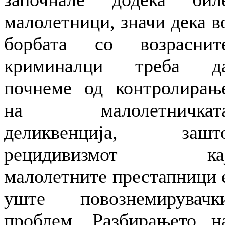
малолетници, значи дека в
борбата со возраснит
криминалци треба д
почнеме од контролирањ
на малолетничкат
деликвенција, зашт
рецидивизмот ка
малолетните престапници 
уште повознемирувачк
проблем. Разбирањето н