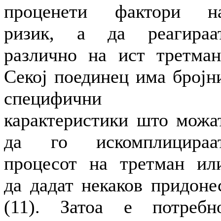
проценети фактори н
ризик, а да реагираа
различно на ист третман
Секој поединец има бројн
специфични
карактеристики што можа
да го искомплицираа
процесот на третман ил
да дадат некаков придоне
(11). Затоа е потребн