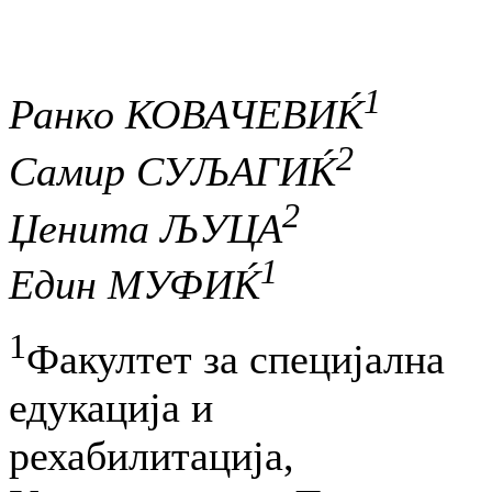
1
Ранко КОВАЧЕВИЌ
2
Самир СУЉАГИЌ
2
Џенита ЉУЦА
1
Един МУФИЌ
1
Факултет за специјална
едукација и
рехабилитација,