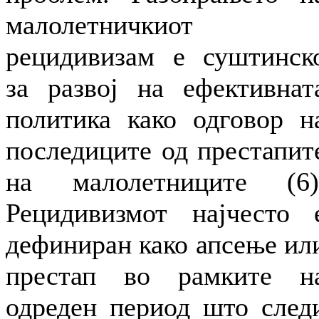
малолетничкиот
рецидивизам е суштинск
за развој на ефективнат
политика како одговор н
последиците од престапит
на малолетниците (6)
Рецидивизмот најчесто 
дефиниран како апсење ил
престап во рамките н
одреден период што след