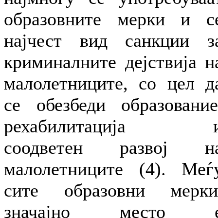
образовните мерки и с
најчест вид санкции з
криминалните дејствија н
малолетниците, со цел д
се обезбеди образование
рехабилитација 
соодветен развој н
малолетниците (4). Меѓ
сите образовни мерки
значајно место 