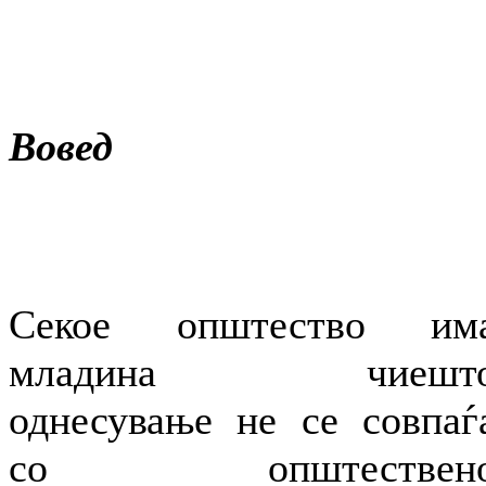
Вовед
Секое општество им
младина чиешт
однесување не се совпаѓ
со општествен