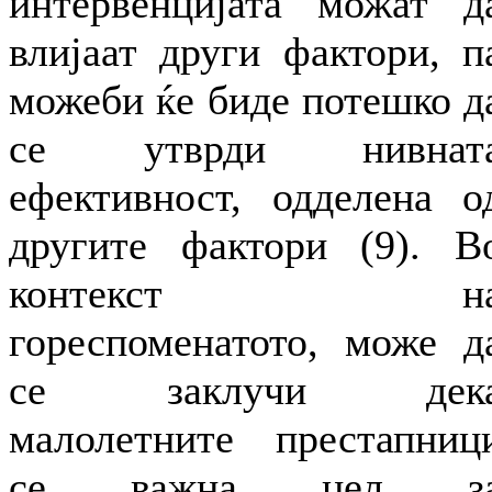
интервенцијата можат д
влијаат други фактори, п
можеби ќе биде потешко д
се утврди нивнат
ефективност, одделена о
другите фактори (9). В
контекст н
гореспоменатото, може д
се заклучи дек
малолетните престапниц
се важна цел з