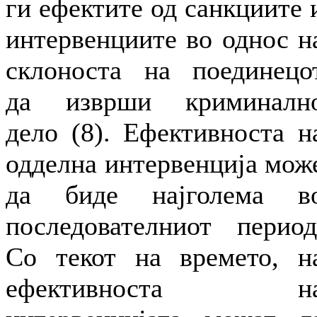
ги ефектите од санкциите 
интервенциите во однос н
склоноста на поединецо
да изврши криминалн
дело (8). Ефективноста н
одделна интервенција мож
да биде најголема в
последователниот период
Со текот на времето, н
ефективноста н