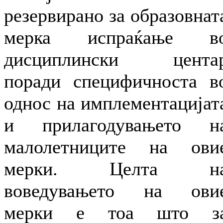
резервирано за образовнат
мерка испраќање в
дисциплински цента
поради специфичноста в
однос на имплементацијат
и прилагодувањето н
малолетниците на ови
мерки. Целта н
воведувањето на ови
мерки е тоа што з