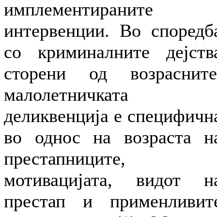
имплементираните
интервенции. Во споредб
со криминалните дејств
сторени од возрасните
малолетничката
деликвенција е специфичн
во однос на возраста н
престапниците,
мотивацијата, видот н
престап и применливит