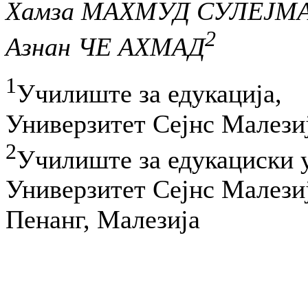
Хамза МАХМУД СУЛЕЈМ
2
Азнан ЧЕ АХМАД
1
Училиште за едукација,
Универзитет Сејнс Малези
2
Училиште за едукациски 
Универзитет Сејнс Малези
Пенанг, Малезија