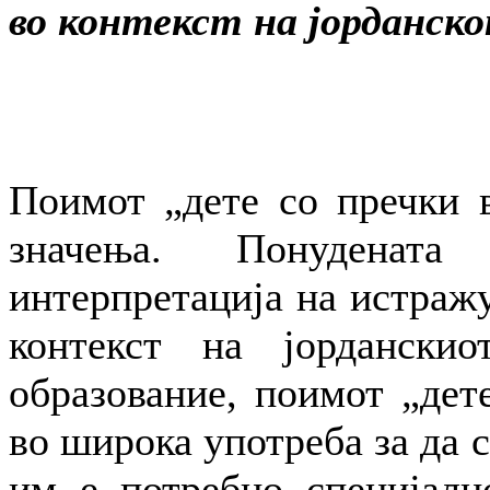
во контекст на јорданс
Поимот „дете со пречки в
значења. Понуденат
интерпретација на истражу
контекст на јорданскио
образование, поимот „дете
во широка употреба за да 
им е потребно специјалн