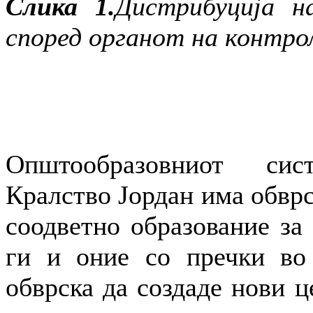
Слика 1.
Дистрибуција н
според органот на контрол
Општообразовниот си
Кралство Јордан има обврс
соодветно образование за 
ги и оние со пречки во 
обврска да создаде нови ц