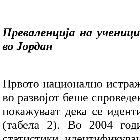
Преваленција на ученици
во Јордан
Првото национално истраж
во развојот беше спроведе
покажуваат дека се идент
(табела 2). Во 2004 год
статистики, идентификуван