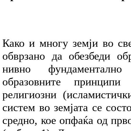
Како и многу земји во све
обврзано да обезбеди обр
нивно фундаментално
образовните принципи
религиозни (исламистичк
систем во земјата се сост
средно, кое опфаќа од прв