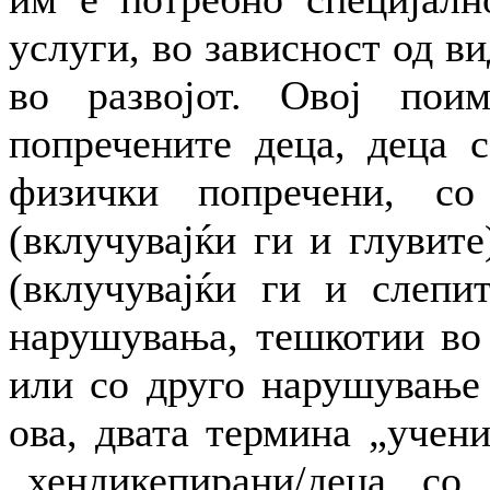
услуги, во зависност од ви
во развојот. Овој пои
попречените деца, деца 
физички попречени, со
(вклучувајќи ги и глувите
(вклучувајќи ги и слепит
нарушувања, тешкотии во 
или со друго нарушување 
ова, двата термина „учен
„хендикепирани/деца со