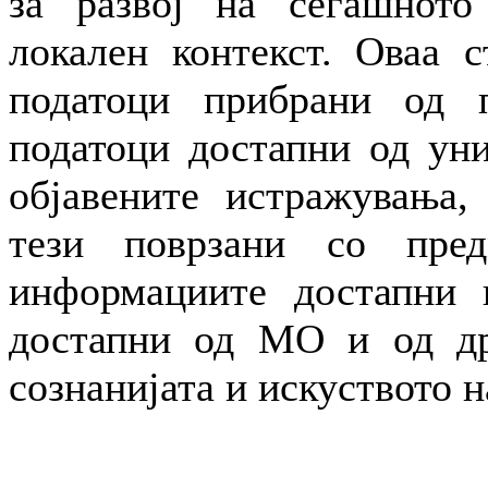
за развој на сегашното
локален контекст. Оваа с
податоци прибрани од п
податоци достапни од уни
објавените истражувања,
тези поврзани со пре
информациите достапни н
достапни од МО и од др
сознанијата и искуството н