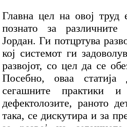
Главна цел на овој труд 
познато за различните 
Јордан. Ги потцртува разв
кој системот ги задоволу
развојот, со цел да се обе
Посебно, оваа статија 
сегашните практики и
дефектолозите, раното де
така, се дискутира и за п