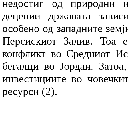
недостиг од природни и
децении државата завис
особено од западните земј
Персискиот Залив. Тоа е
конфликт во Средниот Ист
бегалци во Јордан. Затоа,
инвестициите во човечкит
ресурси (2).