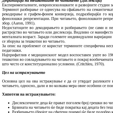
Дефиниција на тешкотиите во читањето (Дислексија)
Експерименталните, невропсихолошките и развојните студии за 
Терминот разбирање се однесува на сфаќањето на семантичкат
рекодирање и графем-фонем конверзија, подразбирајќи го ко
фонолошки репрезентации. При читањето, фонолошките репрезе
збор. (Aaron, 1991).
Недостатоците во декодирањето и разбирањето (не сами и не
растројство во читањето или дислексија. Видливо се манифест
менталната возраст. Заради големите индивидуални варијации 
се зборува за тешкотии во читањето.
За опис на проблемот се користат термините специфична несп
педагошки.
Најприфатлив е медицинскиот модел воспоставен уште во 1968
тешкотии во совладувањето на читањето и покрај вообичаената 
што често се конституционално условени. (Critchleu, 1970).
Цел на истражувањето
Основна цел на ова истражување е да се утврдат разликите 
читањето, односно, дали и во колкава мера овие особини се по
Хипотези на истражувањето:
Дислексичните деца ќе прават поголем број грешки во чи
Брзината на читањето ќе биде пократка кај децата без те
Разбирањето (бројот на сфатени поими) ќе биде подобро к