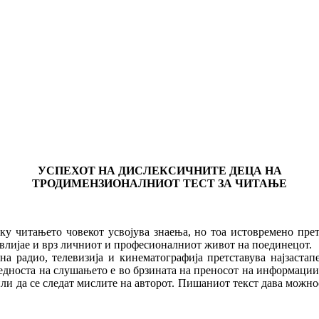
УСПЕХОТ НА ДИСЛЕКСИЧНИТЕ ДЕЦА НА
ТРОДИМЕНЗИОНАЛНИОТ ТЕСТ ЗА ЧИТАЊЕ
у читањето човекот усвојува знаења, но тоа истовремено прет
 влијае и врз личниот и професионалниот живот на поединецот.
а радио, телевизија и кинематографија претставува најзаста
редноста на слушањето е во брзината на преносот на информаци
ли да се следат мислите на авторот. Пишаниот текст дава можнос