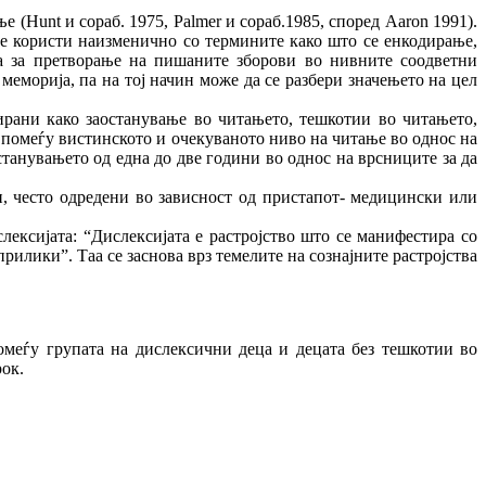
(Hunt и сораб. 1975, Palmer и сораб.1985, според Aaron 1991).
се користи наизменично со термините како што се енкодирање,
еза за претворање на пишаните зборови во нивните соодветни
морија, па на тој начин може да се разбери значењето на цел
ирани како заостанување во читањето, тешкотии во читањето,
 помеѓу вистинското и очекуваното ниво на читање во однос на
танувањето од една до две години во однос на врсниците за да
и, често одредени во зависност од пристапот- медицински или
ексијата: “Дислексијата е растројство што се манифестира со
илики”. Таа се заснова врз темелите на сознајните растројства
омеѓу групата на дислексични деца и децата без тешкотии во
рок.