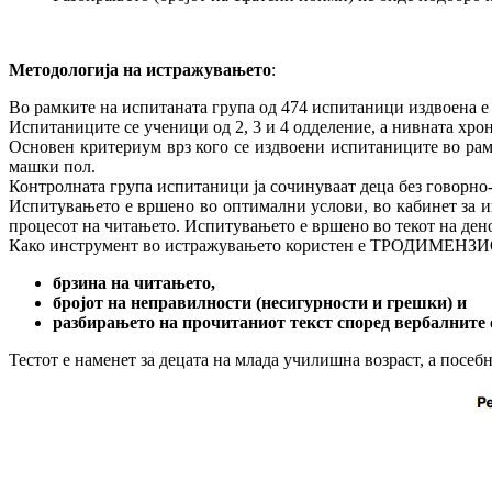
Методологија на истражувањето
:
Во рамките на испитаната група од 474 испитаници издвоена е
Испитаниците се ученици од 2, 3 и 4 одделение, а нивната хро
Основен критериум врз кого се издвоени испитаниците во рам
машки пол.
Контролната група испитаници ја сочинуваат деца без говорно-ј
Испитувањето е вршено во оптимални услови, во кабинет за ин
процесот на читањето. Испитувањето е вршено во текот на дено
Како инструмент во истражувањето користен е ТРОДИМЕНЗИО
брзина на читањето,
бројот на неправилности (несигурности и грешки) и
разбирањето на прочитаниот текст според вербалните 
Тестот е наменет за децата на млада училишна возраст, а посеб