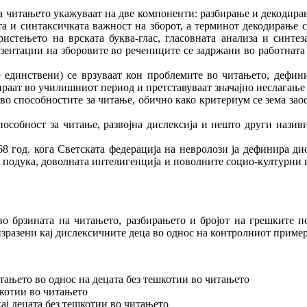
читањето укажуваат на две компоненти: разбирање и декодирање 
а и синтаксичката важност на зборот, а терминот декодирање 
ристењето на врската буква-глас, гласовната анализа и синт
нтации на зборовите во речениците се задржани во работната ме
 единствени) се врзуваат кон проблемите во читањето, дефин
ираат во училишниот период и претставуваат значајно неслагање
во способностите за читање, обично како критериум се зема заос
особност за читање, развојна дислексија и нешто други назив
 год. кога Светската федерација на невролози ја дефинира дисл
подука, доволната интелигенција и поволните социо-културни пр
во брзината на читањето, разбирањето и бројот на грешките п
изразени кај дислексичните деца во однос на контролниот приме
тањето во однос на децата без тешкотии во читањето
шкотии во читањето
ај децата без тешкотии во читањето