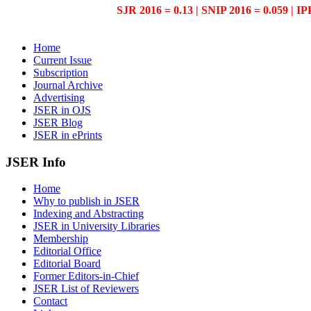
SJR 2016 = 0.13 | SNIP 2016 = 0.059 | IP
Home
Current Issue
Subscription
Journal Archive
Advertising
JSER in OJS
JSER Blog
JSER in ePrints
JSER Info
Home
Why to publish in JSER
Indexing and Abstracting
JSER in University Libraries
Membership
Editorial Office
Editorial Board
Former Editors-in-Chief
JSER List of Reviewers
Contact