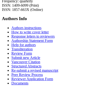
Frequency: quarterly
ISSN: 1409-6099 (Print)
ISSN: 1857-663X (Online)
Authors Info
Authors instructions
How to write cover letter
Response letters to reviewers
Authorship Statement Form
Help for authors
Transliteration
Review Form
Submit new Article
Vancouver Citation
Structured Abstracts
Re-submit a revised manuscript
Peer Review Process
Reviewer Application Form
Documents