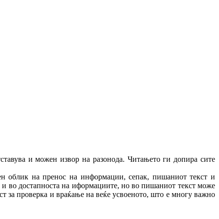
ставува и можен извор на разонода. Читањето ги допира сите
пен облик на пренос на информации, сепак, пишаниот текст и
и и во достапноста на иформациите, но во пишаниот текст може
т за проверка и враќање на веќе усвоеното, што е многу важно