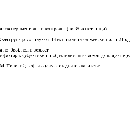
и: експериментална и контролна (по 35 испитаници).
ваа група ја сочинуваат 14 испитаници од женски пол и 21 од
по: број, пол и возраст.
 фактори, субјективни и објективни, што можат да влијаат врз
оповиќ), кој ги оценува следните квалитети: