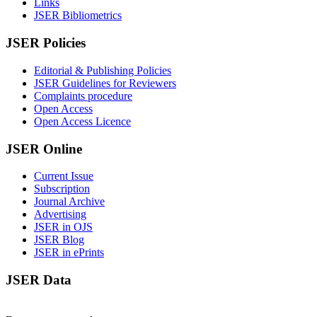
Links
JSER Bibliometrics
JSER Policies
Editorial & Publishing Policies
JSER Guidelines for Reviewers
Complaints procedure
Open Access
Open Access Licence
JSER Online
Current Issue
Subscription
Journal Archive
Advertising
JSER in OJS
JSER Blog
JSER in ePrints
JSER Data