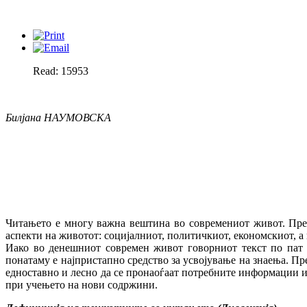
Read: 15953
Билјана НАУМОВСКА
Читањето е многу важна вештина во современиот живот. Прек
аспекти на животот: социјалниот, политичкиот, економскиот, а
Иако во денешниот современ живот говорниот текст по пат н
понатаму е најпристапно средство за усвојување на знаења. П
едноставно и лесно да се пронаоѓаат потребните информации и
при учењето на нови содржини.