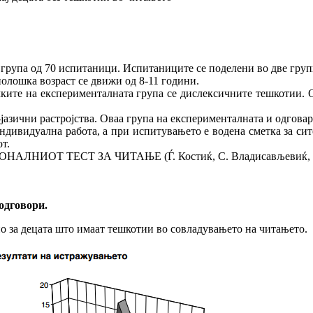
 група од 70 испитаници. Испитаниците се поделени во две груп
нолошка возраст се движи од 8-11 години.
ките на експерименталната група се дислексичните тешкотии. О
азични растројства. Оваа група на експерименталната и одговара 
дивидуална работа, а при испитувањето е водена сметка за сите
т.
НАЛНИОТ ТЕСТ ЗА ЧИТАЊЕ (Ѓ. Костиќ, С. Владисављевиќ, М. П
одговори.
но за децата што имаат тешкотии во совладувањето на читањето.