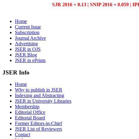
SJR 2016 = 0.13 | SNIP 2016 = 0.059 | IP
Home
Current Issue
Subscription
Journal Archive
Advertising
JSER in OJS
JSER Blog
JSER in ePrints
JSER Info
Home
Why to publish in JSER
Indexing and Abstracting
JSER in University Libraries
Membership
Editorial Office
Editorial Board
Former Editors-in-Chief
JSER List of Reviewers
Contact