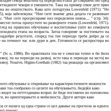
овладее секоја вештина од определна етапа до совршенство пред
ретходните чекори и умешности. Така на пример секое дете прво
цна во општеството. Како што потцртува Lowenfeld (1971): “Не
), која забележува: “Ние сите знаеме дека децата ги развиваат
 “Ние сите прогресираме низ определени нивоа.... ” (стр. 34).
местат потоа пропустите во развојните етапи (Lowenfeld, 1971).
 оглед на правилно обучување и воспитување уште во семејната
пходната етапа на возраста. Затоа говориме за постоењето на
ајдобри резултати, според тоа тие периоди треба добро да се
е на точниот час или дури и ден. Готовноста се распростира во
 (Ѕс о, 1986). Во практиката тоа не е секогаш точно и би било
ој, па на периоди на развој, исто така и периоди на застој во
ој. Noazvn, Higins-Goethals (1982) таа реакција на организмот
идното обучување и откривање на карактеристичните можности
рави тоа сообразно со целите на обучувањето, бидејќи како
о видот на петтгодишна возрат, ќе биде поставено во поповолна
сти, во ориентирањето и мобилноста. Други автори како
 се налага од една страна со цел давање на прогноза за идната
иот процес.