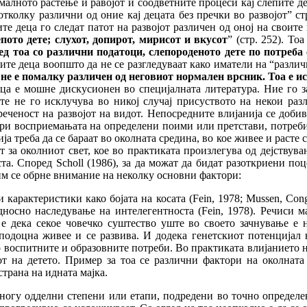
ното растење и равојот и соодветните процеси кај слепите деца.
отколку различни од оние кај децата без пречки во развојот” ст
е деца го следат патот на развојот различен од оној на своите
пото дете; слухот, допирот, мирисот и вкусот
” (стр. 252). То
д тоа со различни податоци, слепороденото дете по потреба 
епите деца воопшто да не се разгледуваат како иматели на “разл
, не е помалку различен од неговиот нормален врсник. Тоа е ис
еца е мошне дискусионен во специјалната литература. Ние го за
ште не го исклучува во никој случај присуството на некои раз
ченост на развојот на видот. Непосредните влијанија се добива
при восприемањата на определени поими или претстави, потреб
 треба да се бараат во околната средина, во кое живее и расте 
 за околниот свет, кое во практиката произлегува од дејствув
а. Според Scholl (1986), за да можат да бидат разоткриени поц
а им се обрне внимание на неколку основни фактори:
карактеристики како бојата на косата (Fein, 1978; Mussen, Cong
носно наследување на интелегентноста (Fein, 1978). Речиси м
о е дека секое човечко суштество уште во своето зачнување е 
подоцна живее и се развива. И додека генетскиот потенцијал 
о воспитните и образовните потреби. Во практиката влијанието 
т на детето. Пример за тоа се различни фактори на околната
трана на идната мајка.
 многу одделни степени или етапи, подредени во точно определен