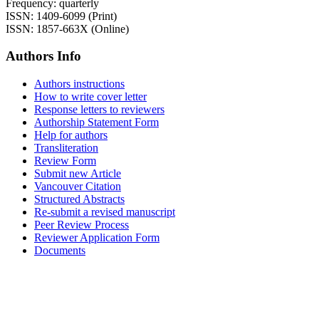
Frequency: quarterly
ISSN: 1409-6099 (Print)
ISSN: 1857-663X (Online)
Authors Info
Authors instructions
How to write cover letter
Response letters to reviewers
Authorship Statement Form
Help for authors
Transliteration
Review Form
Submit new Article
Vancouver Citation
Structured Abstracts
Re-submit a revised manuscript
Peer Review Process
Reviewer Application Form
Documents