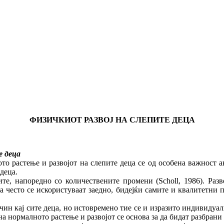
ФИЗИЧКИОТ РАЗВОЈ НА СЛЕПИТЕ ДЕЦА
е деца
о растење и развојот на слепите деца се од особена важност а
деца.
те, напоредно со количествените промени (Scholl, 1986). Разв
а често се искористуваат заедно, бидејќи самите и квалитетни п
ин кај сите деца, но истовремено тие се и изразито индивидуалн
а нормалното растење и развојот се основа за да бидат разбрани 