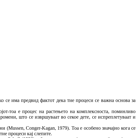
ко се има предвид фактот дека тие процеси се важна основа за
ојот-тоа е процес на растењето на комплексноста, поминливо
ромени, што се извршуваат во секое дете, се испреплетуваат и
и (Mussen, Conger-Kagan, 1979). Тоа е особено значајно кога се
тие процеси кај слепите.