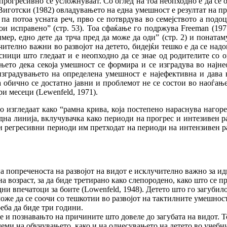
 прогресивно се усложнуваат. Со оглед на тоа неопходно е да се 
Виготски (1982) овладувањето на една умешност е резултат на п
а па потоа усната реч, прво се потврдува во семејството а подо
и исправено” (стр. 53). Тоа сфаќање го подржува Freeman (1975
ер, едно дете да трча пред да може да оди” (стр. 2) и понатаму:
ително важни во развојот на детето, бидејќи тешко е да се надо
рсници што гледаат и е неопходно да се знае од родителите со
њето дека секоја умешност се формира и се изградува во најнео
изградувањето на определена умешност е најефективна и дава н
па обично се достатно јавни и проблемот не се состои во наоѓањ
и месеци (Lewenfeld, 1971).
о изгледаат како “рамна крива, која постепено нараснува нагоре”
 линија, вклучувачка како периоди на прогрес и интезивен разв
 регресивни периоди им претходат на периоди на интензивен разв
а попреченоста на развојот на видот е исклучително важно за 
а возраст, за да биде третирано како слепородено, како што се п
ни впечатоци за боите (Lowenfeld, 1948). Детето што го загубил
може да се соочи со тешкотии во развојот на тактилните умешно
реба да биде три години.
и познавањто на причините што довеле до загубата на видот. Тоа
еми на обучувањето, како и на однесувањето на детето во учебн