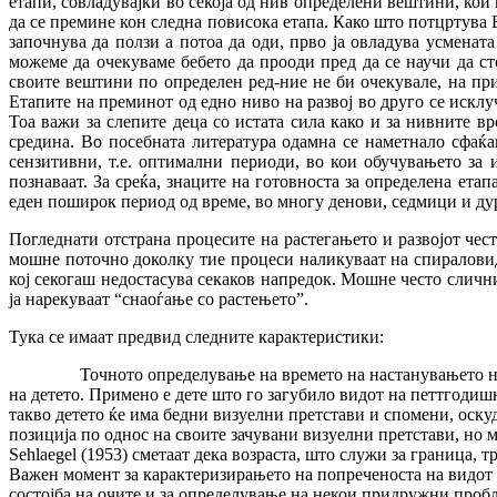
етапи, совладувајќи во секоја од нив определени вештини, кои
да се премине кон следна повисока етапа. Како што потцртува 
започнува да ползи а потоа да оди, прво ја овладува усменат
можеме да очекуваме бебето да прооди пред да се научи да сто
своите вештини по определен ред-ние не би очекувале, на прим
Етапите на преминот од едно ниво на развој во друго се исклуч
Тоа важи за слепите деца со истата сила како и за нивните в
средина. Во посебната литература одамна се наметнало сфаќа
сензитивни, т.е. оптимални периоди, во кои обучувањето за 
познаваат. За среќа, знаците на готовноста за определена ета
еден поширок период од време, во многу денови, седмици и дур
Погледнати отстрана процесите на растегањето и развојот чест
мошне поточно доколку тие процеси наликуваат на спираловидна
кој секогаш недостасува секаков напредок. Мошне често слични
ја нарекуваат “снаоѓање со растењето”.
Тука се имаат предвид следните карактеристики:
Точното определување на времето на настанувањето н
на детето. Примено е дете што го загубило видот на петтгодишн
такво детето ќе има бедни визуелни претстави и спомени, оскуд
позиција по однос на своите зачувани визуелни претстави, но 
Sehlaegel (1953) сметаат дека возраста, што служи за граница, т
Важен момент за карактеризирањето на попреченоста на видот е 
состојба на очите и за определување на некои придружни пробл