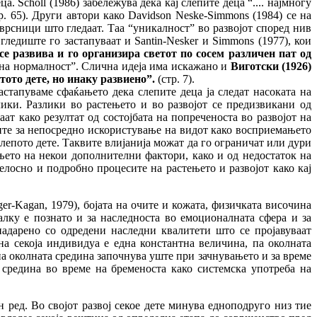
 Scholl (1986) забележува дека кај слепите деца “.... најмногу
р. 65). Други автори како Davidson Neske-Simmons (1984) се на
 врсници што гледаат. Таа “уникалност” во развојот според нив
а гледиште го застапуваат и Santin-Nesker и Simmons (1977), кои
се развива и го организира светот по сосем различен пат од
ична нормалност”. Слична идеја има искажано и
Виготски (1926)
тото дете, но инаку развиено
”.
(стр. 7).
стапуваме сфаќањето дека слепите деца ја следат насоката на
лики. Разлики во растењето и во развојот се предизвикани од
ат како резултат од состојбата на попреченоста во развојот на
ите за непосредно искористување на видот како восприемањето
слепото дете. Таквите влијанија можат да го ограничат или дури
ањето на некои дополнителни фактори, како и од недостаток на
елосно и подробно процесите на растењето и развојот како кај
er-Kagan, 1979), бојата на очите и кожата, физичката височина
алку е познато и за наследноста во емоционалната сфера и за
надарено со одредени наследни квалитети што се пројавуваат
на секоја индивидуа е една константна величина, па околната
на околната средина започнува уште при зачнувањето и за време
 средина во време на бременоста како системска употреба на
 ред. Во својот развој секое дете минува едноподруго низ тие