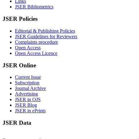
Links
JSER Bibliometrics
JSER Policies
Editorial & Publishing Policies
JSER Guidelines for Reviewers
Complaints procedure
Open Access
Open Access Licence
JSER Online
Current Issue
Subscription
Journal Archive
Advertising
JSER in OJS
JSER Blog
JSER in ePrints
JSER Data