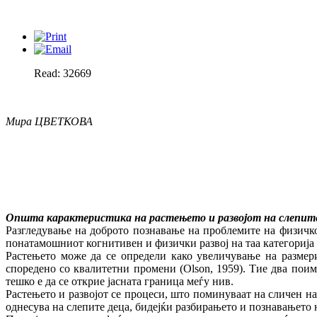
Read: 32669
Мира ЦВЕТКОВА
Општа карактеристика на растењето и развојот на слепит
Разгледување на доброто познавање на проблемите на физичкот
понатамошниот когнитивен и физички развој на таа категорија 
Растењето може да се определи како увеличување на размери
споредено со квалитетни промени (Olson, 1959). Тие два поим
тешко е да се открие јасната граница меѓу нив.
Растењето и развојот се процеси, што поминуваат на сличен нач
однесува на слепите деца, бидејќи разбирањето и познавањето н