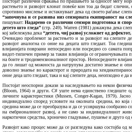
Постојат различни сфаќања по прашањето за односот меѓу нормал
растењето и развојот клонат повеќе кон тоа да бидат слични, 
спротивно мислење и истакнуваат дека од своето раѓање слепит
“
започнува и
се развива низ сензорната екипираност на сле
пишуваат:
Надарено со различни сензори подготовка и споре
детето што гледа
”
(стр. 249). Warren (1981) докажува дека сл
кој забележува дека
“
детето, чиј развој усложнет од дефектот
Очевидно проблемот за растењето и за развојот на слепите д
развојот аналогна со оние на децата што гледаат. Тоа гледи
влијанијата поврзани непосредно или посредно со самата попре
видот-типичен пример за такви влијанија се ограничувањата 
на боите и тродимензионалниот простор. Непосредните влијанија
да го лишат од можноста да натрупува достатно знаење и опит
доволно знаење во карактерот и природата на хендикепираност
оние деца што гледаат, така и кај слепите деца, неопходно е д
Постојат неоспорни докази за наследувањето на некои физички 
(Bloom, 1964) и други. С# уште нема единствено гледиште од
личните карактеристики (Mussen, Conger-Kagan, 1979). Јасн
индивидуално според условите на околната средина, во која 
средина може да се преобразува и да се усовршува сообразно с
на ембрионалниот развој, а не само за индивидуалниот живо
наркотични средства, хронично гладување, пушење и друго од с
Развојот како процес може да се разгледува како состојба од