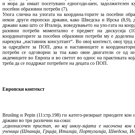
и мора да имаат посетувано едногоди-шен, задолжителен ку
посебни образовни потреби (7).
Улога слична на улогата на координа-торите за посебни обр
некои други европски држави, како Шведска и Ирска (8,9), 
држави како што се Италија, воведувањето на уло-гата на коор
разовни потреби моментално е предмет на дискусија (1
координаторите за посебни образовни потреби му е доделена 
нарекува „наставник консултант“. Во овој контекст, овој труд 
за одредбите за ПОП, дека и наставниците и координатори
потреби се одговорни за тоа како овие двигатели се од ин
акдемиците во Европа и во светот во однос на практиката која
треба да се поддржат потребите на децата со ПОП.
Европски контекст
Brusling и Pepin (11:стр.198) ги катего-ризираат приодите кон
држави во три различни на-соки:
„еднонасочен
пристап, во кој инклу-зијата е насочена кон 
ученици (Шпанија, Грција, Италија, Португалија, Шведска, И