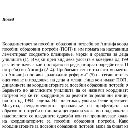
Вовед
Координаторот за посебни образовни потреби во Англија коорд
посебни образовни потреби (ПОП) и им помага на наставници
лементираат соодветно планирање, мерки и средства за дец
училишта (1). Имајќи пред-вид дека улогата е воведена од 1994
различни начела кои постојано ги редефинираат одредбите за
потреби) во Англија (2–4). Проблемот сега е тоа што мо-мента
во Анг-лија постави „радикални реформи“ (5) на сегашниот с
оценување и поддршка на деца и млади лица кои имаат ПОП,
динамиката на координаторите за посебни образовни потреби (6
Барањето во англиските училишта да се назначи координато
потреби кој ќе ги координира од-редбите за различни иниц
постои од 1994 година. На почетокот, улогата беше преземен
Меѓутоа, неодамнешното признавање на професијата ко
образовни потреби и нивната централна улога во поддршката н
надополнето со владините одредби кои ги пропишуваат квал
на координатори-те за посебни образовни потреби. Како
координаторите за посебни образовни потреби мора да бидат 