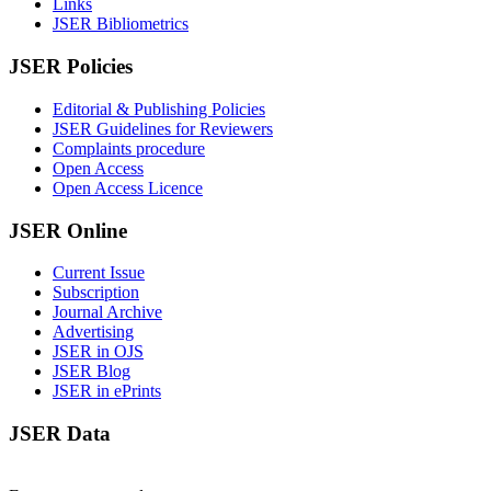
Links
JSER Bibliometrics
JSER Policies
Editorial & Publishing Policies
JSER Guidelines for Reviewers
Complaints procedure
Open Access
Open Access Licence
JSER Online
Current Issue
Subscription
Journal Archive
Advertising
JSER in OJS
JSER Blog
JSER in ePrints
JSER Data