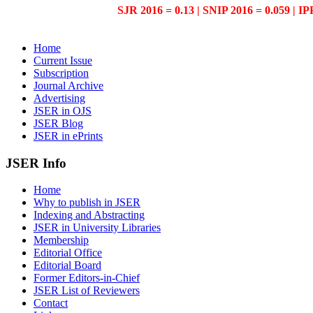
SJR 2016 = 0.13 | SNIP 2016 = 0.059 | IP
Home
Current Issue
Subscription
Journal Archive
Advertising
JSER in OJS
JSER Blog
JSER in ePrints
JSER Info
Home
Why to publish in JSER
Indexing and Abstracting
JSER in University Libraries
Membership
Editorial Office
Editorial Board
Former Editors-in-Chief
JSER List of Reviewers
Contact