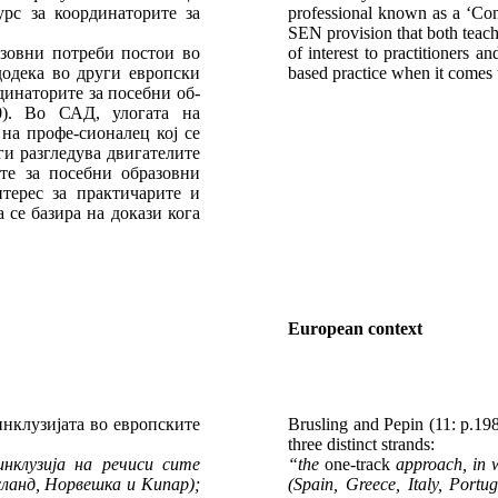
рс за координаторите за
professional known as a ‘Consu
SEN provision that both teach
азовни потреби постои во
of interest to practitioners
додека во други европски
based practice when it comes 
динаторите за посебни об-
0). Во САД, улогата на
на профе-сионалец кој се
ги разгледува двигателите
те за посебни образовни
терес за практичарите и
 се базира на докази кога
European context
 инклузијата во европските
Brusling and Pepin (11: p.198
three distinct strands:
инклузија на речиси сите
“the
one-track
approach, in wh
сланд, Норвешка и Кипар);
(Spain, Greece, Italy, Port