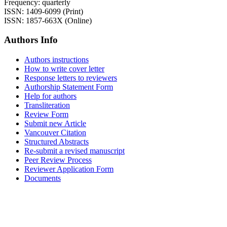
Frequency: quarterly
ISSN: 1409-6099 (Print)
ISSN: 1857-663X (Online)
Authors Info
Authors instructions
How to write cover letter
Response letters to reviewers
Authorship Statement Form
Help for authors
Transliteration
Review Form
Submit new Article
Vancouver Citation
Structured Abstracts
Re-submit a revised manuscript
Peer Review Process
Reviewer Application Form
Documents