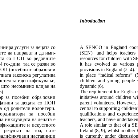
Introduction
инира услуги за децата со
A SENCO in England coordin
те да направат и да имп-
(SEN), and helps teachers 
ата со ПОП во редовните
resources for children with S
 го-дина, таа се разви во
it has evolved as various 
 ПОП (посебните образовни
provisions in England (2–4). T
лната законска регулатива
in place “radical reforms” (
истем за идентификување,
children and young people
 што несомнено влијае на
dynamic (6).
).
The requirement for English 
р за посебни обра-зовни
initiatives around children w
ијативи за децата со ПОП
parent volunteers. However, 
а од родители-волонтери.
central to supporting childre
ординатори за посебни
qualifications and experie
а инклузијата на децата е
teachers, and have undertake
ифи-кациите и искуството
A role similar to that of a 
 резултат на тоа, сите
Ireland (8, 9), whilst in othe
квалификувани наставници
is currently under discussi