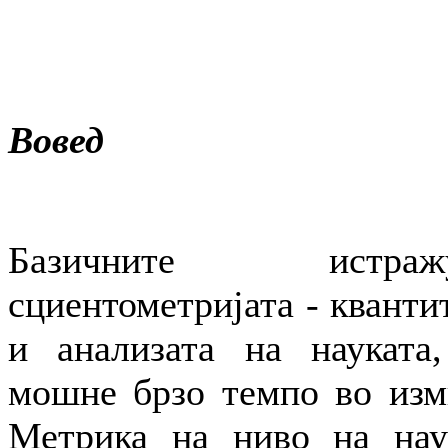
Вовед
Базичните истр
сциентометријата - квант
и анализата на науката,
мошне брзо темпо во изм
Метрика на ниво на на