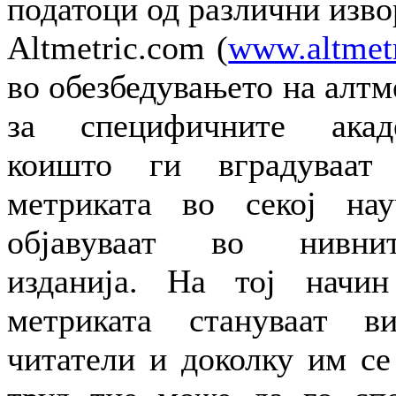
податоци од различни изво
Altmetric.com (
www.altmet
во обезбедувањето на алт
за специфичните акад
коишто ги вградуваат 
метриката во секој на
објавуваат во нивнит
изданија. На тој начин
метриката стануваат в
читатели и доколку им се