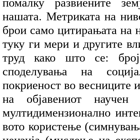
помалку развиените зе
нашата. Метриката на нив
брои само цитирањата на н
туку ги мери и другите вл
труд како што се: бро
споделувања на соција
покриеност во весниците 
на објавениот научен
мултидимензионално интег
вото користење (симнувања