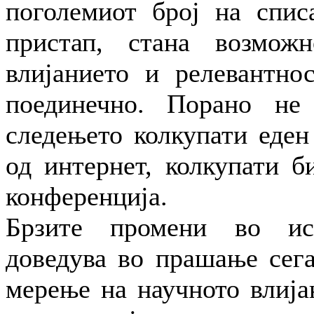
поголемиот број на спис
пристап, стана возмож
влијанието и релевантно
поединечно. Порано не
следењето колкупати еден
од интернет, колкупати б
конференција.
Брзите промени во ис
доведува во прашање сег
мерење на научното влија