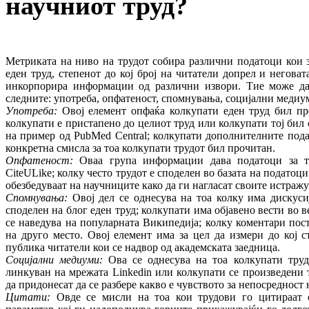
научниот труд?
Метриката на ниво на трудот собира различни податоци кои 
еден труд, степенот до кој број на читатели допрел и негова
инкорпорира информации од различни извори. Тие може да 
следните: употреба, опфатеност, спомнувања, социјални медиу
Употреба:
Овој елемент опфаќа колкупати еден труд бил пре
колкупати е пристапено до целиот труд или колкупати тој бил
на пример од PubMed Central; колкупати дополнителните пода
конкретна смисла за тоа колкупати трудот бил прочитан.
Опфатеност:
Оваа група информации дава податоци за т
CiteULike; колку често трудот е споделен во базата на податоц
обезбедуваат на научниците како да ги нагласат своите истраж
Спомнувања:
Овој дел се однесува на тоа колку има дискусиј
споделен на блог еден труд; колкупати има објавено вести во в
се наведува на популарната Википедија; колку коментари пост
на друго место. Овој елемент има за цел да измери до кој 
публика читатели кои се надвор од академската заедница.
Социјални медиуми:
Ова се однесува на тоа колкупати труд
линкуван на мрежата Linkedin или колкупати се произведени
да придонесат да се разбере какво е чувството за непосредност 
Цитати:
Овде се мисли на тоа кои трудови го цитираат о