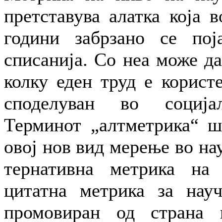
претставува алатка која 
години забрзано се пој
списанија. Со неа може д
колку еден труд е корист
споделуван во соција
Терминот „алтметрика“ ш
овој нов вид мерење во нау
тернативна метрика на 
цитатна метрика за нау
промовиран од страна 