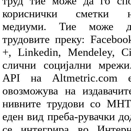
труд тие може да го спо
кориснички сметки н
медиуми. Тие може д
трудовите преку: Facebook
+, Linkedin, Mendeley, C
слични социјални мрежи
API на Altmetric.com
овозможува на издавачит
нивните трудови со МНТ-
еден вид преба-рувачки до
се интегрира во Интерне