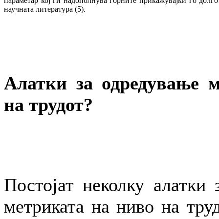
параметар кој ги надополнува горните прикажувајќи го долго
научната литература (5).
Алатки за одредување 
на трудот?
Постојат неколку алатки 
метриката на ниво на тру