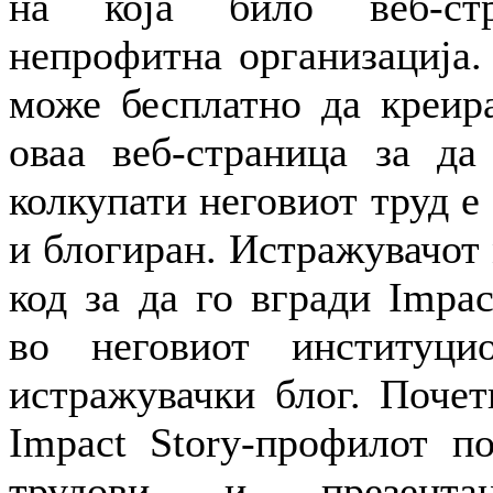
на која било веб-ст
непрофитна организација.
може бесплатно да креир
оваа веб-страница за да
колкупати неговиот труд е
и блогиран. Истражувачот
код за да го вгради Impa
во неговиот институц
истражувачки блог. Почет
Impact Story-профилот п
трудови и презент