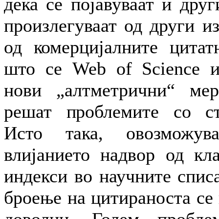
дека се појавуваат и дру
произлегуваат од други и
од комерцијалните цитат
што се Web of Science и
нови „алтметрични“
мер
решат проблемите со ст
Исто така, овозможув
влијанието надвор од кл
индекси во научните спис
броење на цитираноста се 