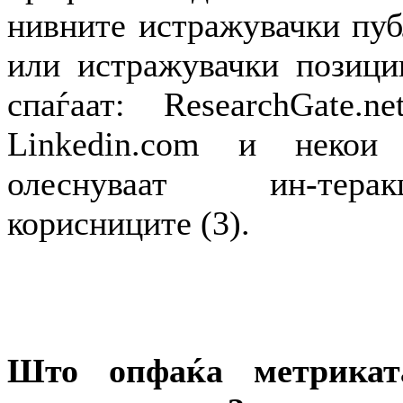
нивните истражувачки пуб
или истражувачки позици
спаѓаат: ResearchGate.ne
Linkedin.com и некои
олеснуваат ин-тера
корисниците (3).
Што опфаќа метрика