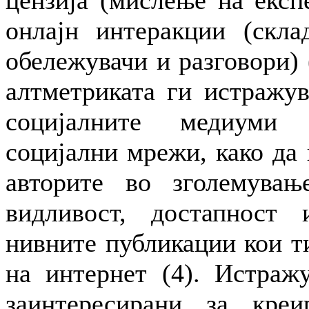
цензија (мислење на експ
онлајн интеракции (скла
обележувачи и разговори) 
алтметриката ги истражу
социјалните медиуми 
социјални мрежи, како да
авторите во зголемувањ
видливост, достапност
нивните публикации кои т
на интернет (4). Истраж
заинтересирани за кре