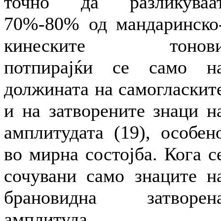
точно да разликуваа
70%-80% од мандаринско
кинеските тонов
потпирајќи се само н
должината на самогласкит
и на затворените знаци н
амплитудата (19), особен
во мирна состојба. Кога с
сочувани само знаците н
брановидна затворен
амплитуда,