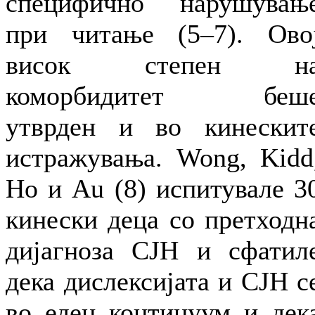
специфично нарушувањ
при читање (5–7). Ово
висок степен н
коморбидитет беш
утврден и во кинескит
истражувања. Wong, Kidd
Ho и Au (8) испитувале 3
кинески деца со претходн
дијагноза СЈН и сфатил
дека дислексијата и СЈН с
во еден континуум и дек