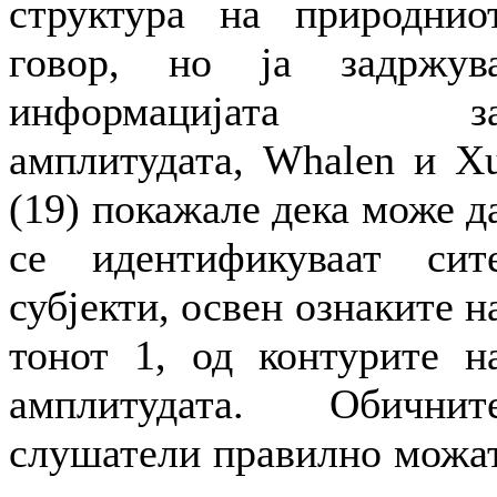
структура на природнио
говор, но ја задржув
информацијата з
амплитудата, Whalen и X
(19) покажале дека може д
се идентификуваат сит
субјекти, освен ознаките н
тонот 1, од контурите н
амплитудата. Обичнит
слушатели правилно можа