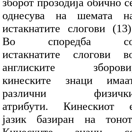
зборот прозодија обично с
однесува на шемата н
истакнатите слогови (13)
Во споредба с
истакнатите слогови в
англиските зборови
кинеските знаци имаа
различни физичк
атрибути. Кинескиот 
јазик базиран на тонот