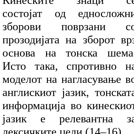
Кинеските знаци с
состојат од едносложн
зборови поврзани с
прозодијата на зборот вр
основа на тонска шема
Исто така, спротивно н
моделот на нагласување в
англискиот јазик, тонскат
информација во кинескио
јазик е релевантна з
лексичките цели (14–16).