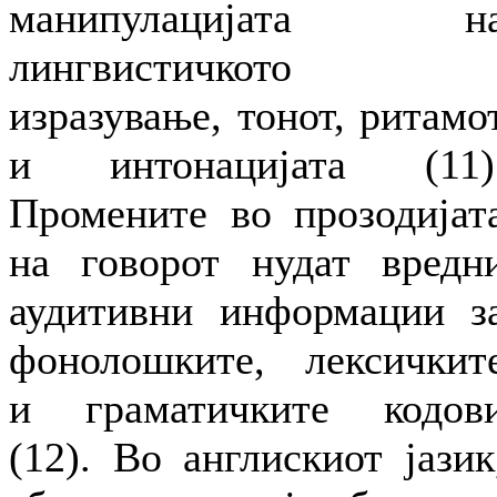
манипулацијата н
лингвистичкото
изразување, тонот, ритамо
и интонацијата (11)
Промените во прозодијат
на говорот нудат вредн
аудитивни информации з
фонолошките, лексичкит
и граматичките кодов
(12). Во англискиот јазик