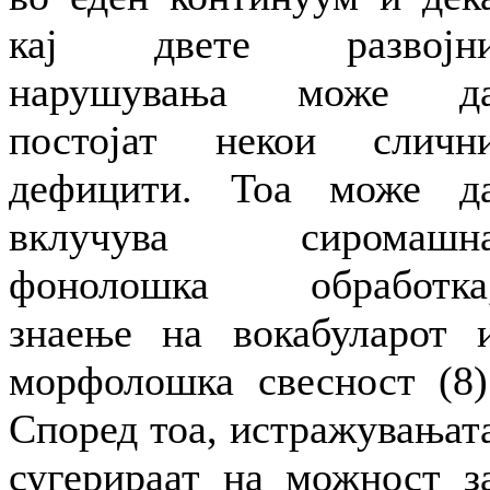
кај двете развојн
нарушувања може д
постојат некои сличн
дефицити. Тоа може д
вклучува сиромашн
фонолошка обработка
знаење на вокабуларот 
морфолошка свесност (8)
Според тоа, истражувањат
сугерираат на можност з