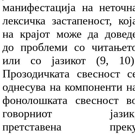
манифестација на неточн
лексичка застапеност, кој
на крајот може да довед
до проблеми со читањет
или со јазикот (9, 10)
Прозодичката свесност с
однесува на компоненти н
фонолошката свесност в
говорниот јазик
претставена прек