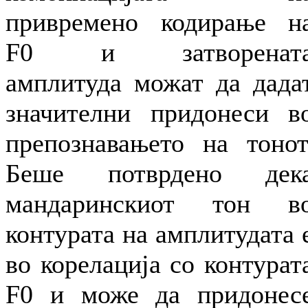
привремено кодирање н
F0 и затворенат
амплитуда можат да дада
значителни придонеси в
препознавањето на тонот
Беше потврдено дек
мандаринскиот тон в
контурата на амплитудата 
во корелација со контурат
F0 и може да придонес