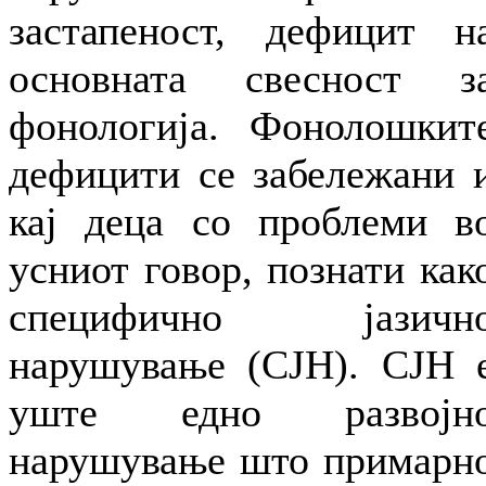
застапеност, дефицит н
основната свесност з
фонологија. Фонолошкит
дефицити се забележани 
кај деца со проблеми в
усниот говор, познати как
специфично јазичн
нарушување (СЈН). СЈН 
уште едно развојн
нарушување што примарн