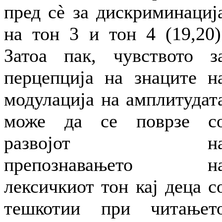
пред сѐ за дискриминациј
на тон 3 и тон 4 (19,20)
Затоа пак, чувството з
перцепција на знаците н
модулација на амплитудат
може да се поврзе с
развојот н
препознавањето н
лексичкиот тон кај деца с
тешкотии при читањет