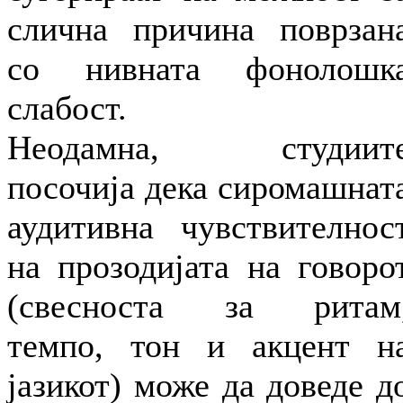
слична причина поврзан
со нивната фонолошк
слабост.
Неодамна, студиит
посочија дека сиромашнат
аудитивна чувствителнос
на прозодијата на говоро
(свесноста за ритам
темпо, тон и акцент н
јазикот) може да доведе д