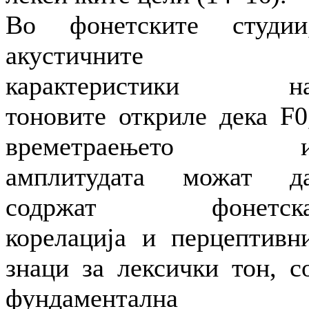
Во фонетските студии
акустичните
карактеристики н
тоновите откриле дека F0
времетраењето 
амплитудата можат д
содржат фонетск
корелација и перцептивн
знаци за лексички тон, с
фундаментална