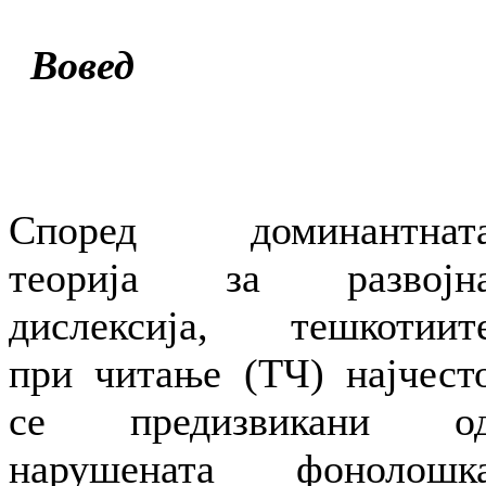
Вовед
Според доминантнат
теорија за развојн
дислексија, тешкотиит
при читање (ТЧ) најчест
се предизвикани о
нарушената фонолошк