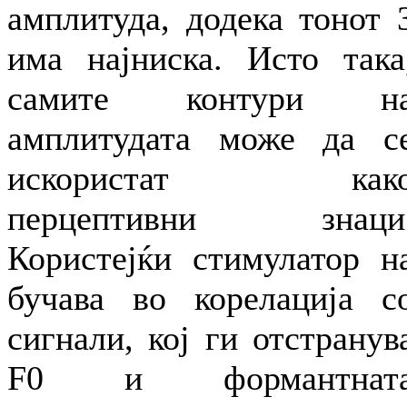
амплитуда, додека тонот 
има најниска. Исто така
самите контури н
амплитудата може да с
искористат как
перцептивни знаци
Користејќи стимулатор н
бучава во корелација с
сигнали, кој ги отстранув
F0 и формантнат