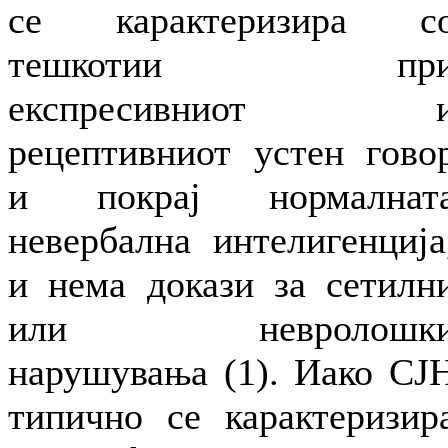
се карактеризира с
тешкотии пр
експресивниот 
рецептивниот устен гово
и покрај нормалнат
невербална интелигенција
и нема докази за сетилн
или невролошк
нарушувања (1). Иако СЈ
типично се карактеризир