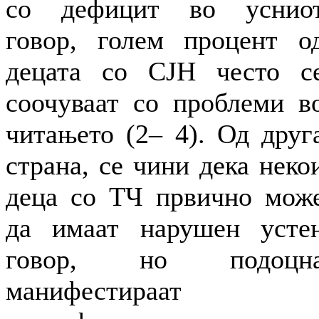
со дефицит во уснио
говор, голем процент о
децата со СЈН често с
соочуваат со проблеми в
читањето (2– 4). Од друг
страна, се чини дека неко
деца со ТЧ првично мож
да имаат нарушен усте
говор, но подоцн
манифестираат