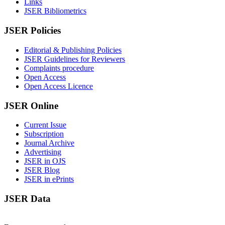
Links
JSER Bibliometrics
JSER Policies
Editorial & Publishing Policies
JSER Guidelines for Reviewers
Complaints procedure
Open Access
Open Access Licence
JSER Online
Current Issue
Subscription
Journal Archive
Advertising
JSER in OJS
JSER Blog
JSER in ePrints
JSER Data