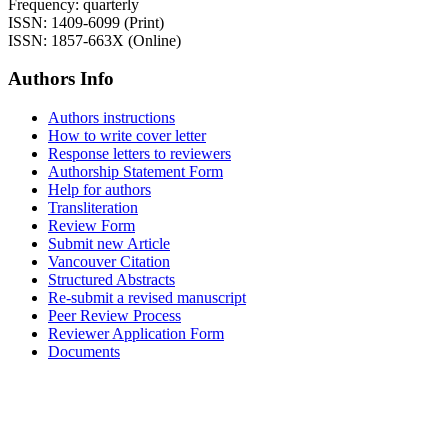
Frequency: quarterly
ISSN: 1409-6099 (Print)
ISSN: 1857-663X (Online)
Authors Info
Authors instructions
How to write cover letter
Response letters to reviewers
Authorship Statement Form
Help for authors
Transliteration
Review Form
Submit new Article
Vancouver Citation
Structured Abstracts
Re-submit a revised manuscript
Peer Review Process
Reviewer Application Form
Documents