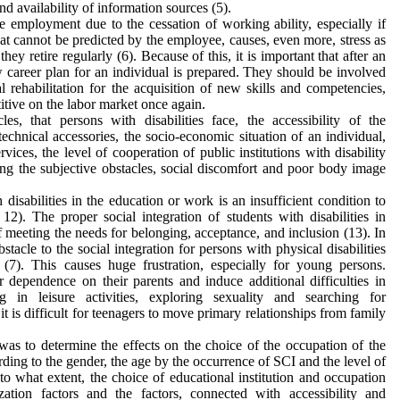
nd availability of information sources (5).
e employment due to the cessation of working ability, especially if
that cannot be predicted by the employee, causes, even more, stress as
ey retire regularly (6). Because of this, it is important that after an
w career plan for an individual is prepared. They should be involved
l rehabilitation for the acquisition of new skills and competencies,
tive on the labor market once again.
s, that persons with disabilities face, the accessibility of the
technical accessories, the socio-economic situation of an individual,
rvices, the level of cooperation of public institutions with disability
ng the subjective obstacles, social discomfort and poor body image
disabilities in the education or work is an insufficient condition to
12). The proper social integration of students with disabilities in
of meeting the needs for belonging, acceptance, and inclusion (13). In
acle to the social integration for persons with physical disabilities
rs (7). This causes huge frustration, especially for young persons.
r dependence on their parents and induce additional difficulties in
ng in leisure activities, exploring sexuality and searching for
 is difficult for teenagers to move primary relationships from family
was to determine the effects on the choice of the occupation of the
ding to the gender, the age by the occurrence of SCI and the level of
to what extent, the choice of educational institution and occupation
zation factors and the factors, connected with accessibility and