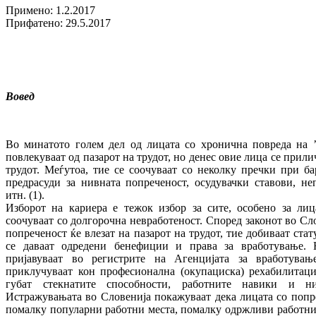
Примено: 1.2.2017
Прифатено: 29.5.2017
Вовед
Во минатото голем дел од лицата со хронична повреда на ’
повлекуваат од пазарот на трудот, но денес овие лица се прили
трудот. Меѓутоа, тие се соочуваат со неколку пречки при ба
предрасуди за нивната попреченост, осудувачки ставови, не
итн. (1).
Изборот на кариера е тежок избор за сите, особено за лиц
соочуваат со долгорочна невработеност. Според законот во Слов
попреченост ќе влезат на пазарот на трудот, тие добиваат стат
се даваат одредени бенефиции и права за вработување. 
пријавуваат во регистрите на Агенцијата за вработува
приклучуваат кон професионална (окупациска) рехабилитаци
губат стекнатите способности, работните навики и ни
Истражувањата во Словенија покажуваат дека лицата со попр
помалку популарни работни места, помалку одржливи работни