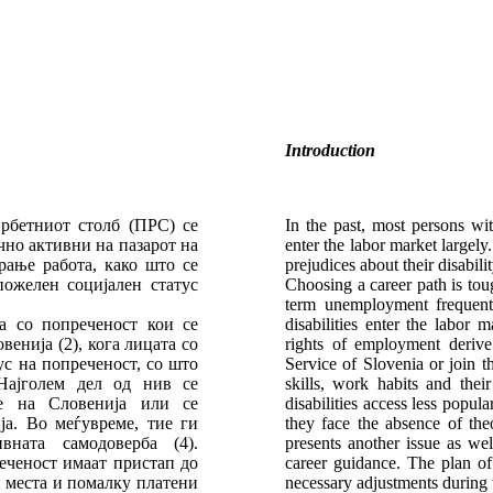
Introduction
рбетниот столб (ПРС) се
In the past, most persons wit
чно активни на пазарот на
enter the labor market largely.
рање работа, како што се
prejudices about their disabili
пожелен социјален статус
Choosing a career path is tough
term unemployment frequentl
а со попреченост кои се
disabilities enter the labor 
енија (2), кога лицата со
rights of employment derive
ус на попреченост, со што
Service of Slovenia or join t
Најголем дел од нив се
skills, work habits and thei
ње на Словенија или се
disabilities access less popula
ја. Во меѓувреме, тие ги
they face the absence of theo
вната самодоверба (4).
presents another issue as wel
еченост имаат пристап до
career guidance. The plan of 
 места и помалку платени
necessary adjustments during 