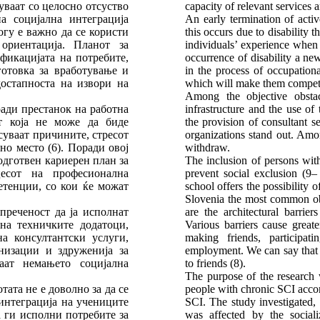
чуваат со целосно отсуство
capacity of relevant services a
а социјална интеграција
An early termination of activ
огу е важно да се користи
this occurs due to disability 
ориентација. Планот за
individuals’ experience when th
ификацијата на потребите,
occurrence of disability a ne
готовка за вработување и
in the process of occupationa
остапноста на извори на
which will make them competi
Among the objective obstacle
ади престанок на работна
infrastructure and the use of 
ст која не може да биде
the provision of consultant se
суваат причините, стресот
organizations stand out. Amo
но место (6). Поради овој
withdraw.
одготвен кариерен план за
The inclusion of persons with 
есот на професионална
prevent social exclusion (9– 
етенции, со кои ќе можат
school offers the possibility 
Slovenia the most common obst
преченост да ја исполнат
are the architectural barrie
на техничките додатоци,
Various barriers cause greate
на консултантски услуги,
making friends, participati
низации и здруженија за
employment. We can say that it
аат немањето социјална
to friends (8).
The purpose of the research 
ата не е доволно за да се
people with chronic SCI accor
 интеграција на учениците
SCI. The study investigated, 
а ги исполни потребите за
was affected by the sociali