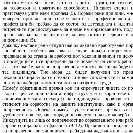
работни места. Кога ќе влезат на пазарот на трудот, тие се соо
на теоретски и практични способности. Нискиот степен н
претставува уште еден проблем (5). Поради овие причини, мн
модерен пристап при советувањето за професионалната 
професијата би требало да се состои од детекцијата и идент
потребните приспособувања за време на образованието, под
препознавање на капацитетите на релевантните сервиси и д
информации (5).
Доколку настане рано отпуштање од активно вработување пор
способност, особено ако ова се случи поради попречено
предвидена од страна на вработениот, како индивидуи ги иску
и последиците и се принудени да се повлечат од своето работ
факт, откако ќе настане попреченоста, многу е важно да биде п
таа индивидуа. Тие мора да бидат вклучени во проц
рехабилитација за да се стекнат со нови способности и комп
повторно да бидат компететивни на пазарот на трудот.
Помеѓу објективните пречки кои ги спречуваат лицата со по
својата цел се пристапната инфраструктура и користењето 
социо-економската ситуација на индивидуата, провизијата 
степенот на соработка на јавните институции, како и орга
попречености. Додека помеѓу субјективните пречки спаѓ
удобност и повлекување поради низок степен на самодоверба.
Инклузијата на лица со попреченост во образованието или работ
спречи социјалната отфрленост (9–12). Правилната социјална
со попреченост во училиштата треба да им даде можност за д