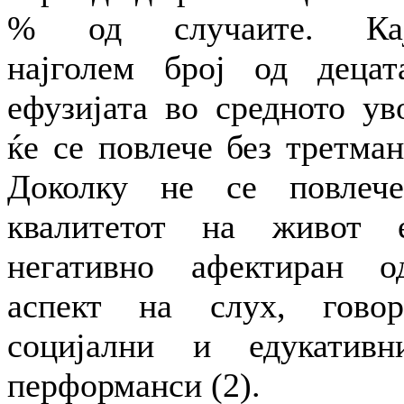
% од случаите. Ка
најголем број од децат
ефузијата во средното ув
ќе се повлече без третман
Доколку не се повлече
квалитетот на живот 
негативно афектиран о
аспект на слух, говор
социјални и едукативн
перформанси (2).