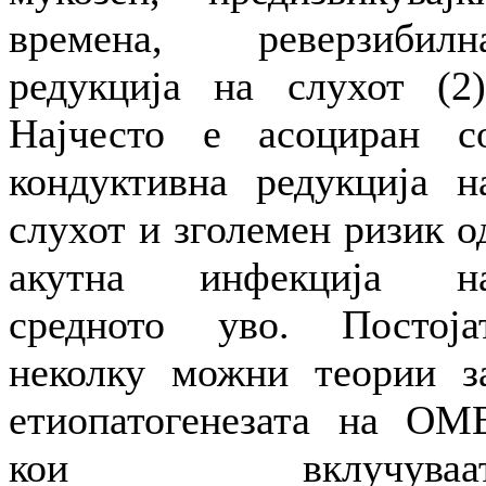
времена, реверзибилн
редукција на слухот (2)
Најчесто е асоциран с
кондуктивна редукција н
слухот и зголемен ризик о
акутна инфекција н
средното уво. Постоја
неколку можни теории з
етиопатогенезата на ОМ
кои вклучуваа