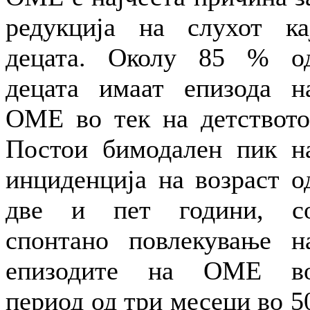
редукција на слухот ка
децата. Околу 85 % о
децата имаат епизода н
ОМЕ во тек на детството
Постои бимодален пик н
инциденција на возраст о
две и пет години, с
спонтано повлекување н
епизодите на ОМЕ в
период од три месеци во 5