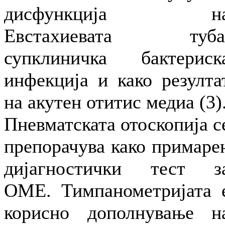
дисфункција н
Евстахиевата туба
супклиничка бактериск
инфекција и како резулта
на акутен отитис медиа (3)
Пневматската отоскопија с
препорачува како примаре
дијагностички тест з
ОМЕ. Тимпанометријата 
корисно дополнување н