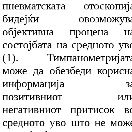
пневматската отоскопиј
бидејќи овозможув
објективна процена н
состојбата на средното ув
(1). Тимпанометријат
може да обезбеди корисн
информација з
позитивниот ил
негативниот притисок в
средното уво што не мож