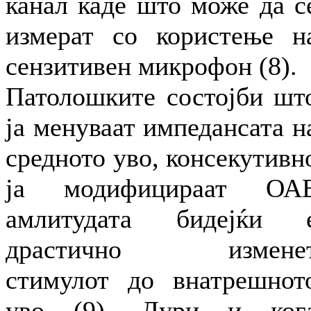
канал каде што може да с
измерат со користење н
сензитивен микрофон (8).
Патолошките состојби шт
ја менуваат импедансата н
средното уво, консекутивн
ја модифицираат ОА
амлитудата бидејќи 
драстично измене
стимулот до внатрешнот
уво (9). Дури и ког