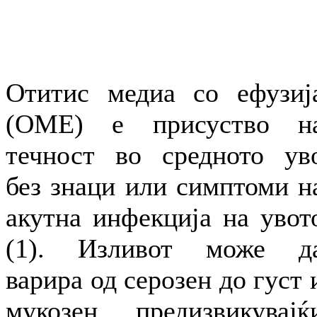
Отитис медиа со ефузиј
(ОМЕ) е присуство н
течност во средното ув
без знаци или симптоми н
акутна инфекција на увот
(1). Изливот може д
варира од серозен до густ 
мукозен, предизвикувајќ