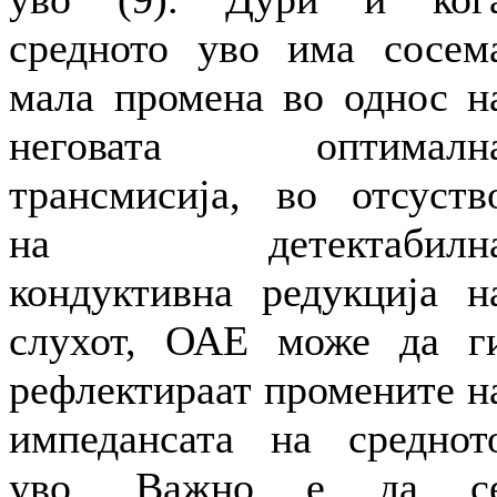
средното уво има сосем
мала промена во однос н
неговата оптималн
трансмисија, во отсуств
на детектабилн
кондуктивна редукција н
слухот, ОАЕ може да г
рефлектираат промените н
импедансата на среднот
уво. Важно е да с