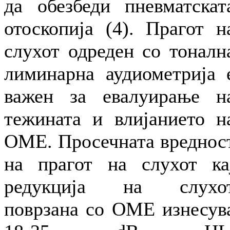
да обезбеди пневматскат
отоскопија (4). Прагот н
слухот одреден со тоналн
лиминарна аудиометрија 
важен за евалуирање н
тежината и влијанието н
ОМЕ. Просечната вреднос
на прагот на слухот ка
редукција на слухо
поврзана со ОМЕ изнесув