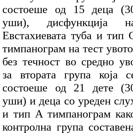
состоеше од 15 деца (3
уши), дисфункција н
Евстахиевата туба и тип 
тимпанограм на тест увото
без течност во средно ув
за втората група која с
состоеше од 21 дете (3
уши) и деца со уреден слу
и тип A тимпанограм как
контролна група составен