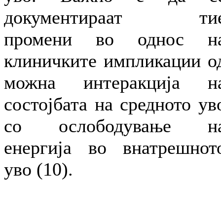
документираат ти
промени во однос н
клиничките импликации о
можна интеракција н
состојбата на средното ув
со ослободување н
енергија во внатрешнот
уво (10).