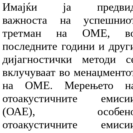
Имајќи ја предви
важноста на успешнио
третман на ОМЕ, в
последните години и друг
дијагностички методи с
вклучуваат во менаџменто
на ОМЕ. Мерењето н
отоакустичните емиси
(ОАЕ), особен
отоакустичните емиси