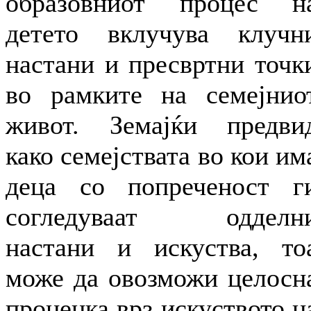
образовниот процес н
детето вклучува клучн
настани и пресвртни точк
во рамките на семејнио
живот. Земајќи предви
како семејствата во кои им
деца со попреченост г
согледуваат одделн
настани и искуства, то
може да овозможи целосн
проценка врз искуството н