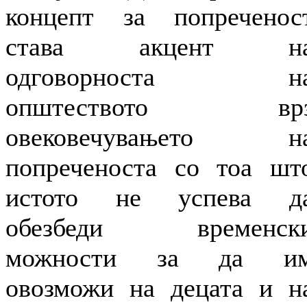
концепт за попреченос
става акцент н
одговорноста н
општеството вр
овековечувањето н
попреченоста со тоа шт
истото не успева д
обезбеди временск
можности за да и
овозможи на децата и н