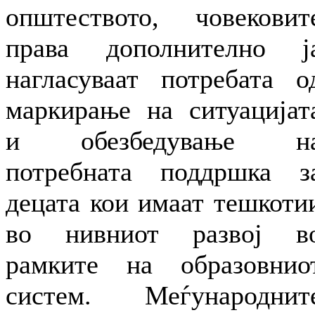
општеството, човековит
права дополнително ј
нагласуваат потребата о
маркирање на ситуацијат
и обезбедување н
потребната поддршка з
децата кои имаат тешкоти
во нивниот развој в
рамките на образовнио
систем. Меѓународнит