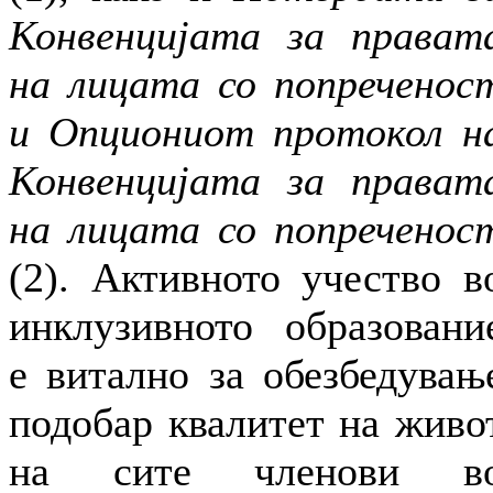
Конвенцијата за прават
на лицата со попреченос
и Опциониот протокол н
Конвенцијата за прават
на лицата со попреченос
(2). Активното учество в
инклузивното образовани
е витално за обезбедувањ
подобар квалитет на живо
на сите членови в