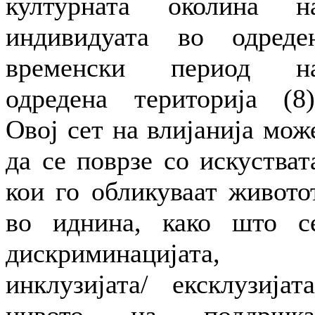
културната околина н
индивидуата во одреде
временски период н
одредена територија (8)
Овој сет на влијанија мож
да се поврзе со искустват
кои го обликуваат живото
во иднина, како што с
дискриминацијата,
инклузијата/ ексклузијата