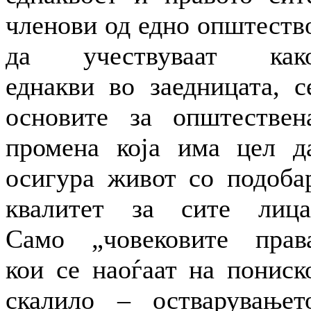
членови од едно општеств
да учествуваат как
еднакви во заедницата, с
основите за општествен
промена која има цел д
осигура живот со подоба
квалитет за сите лица
Само „човековите прав
кои се наоѓаат на пониск
скалило – остварувањет