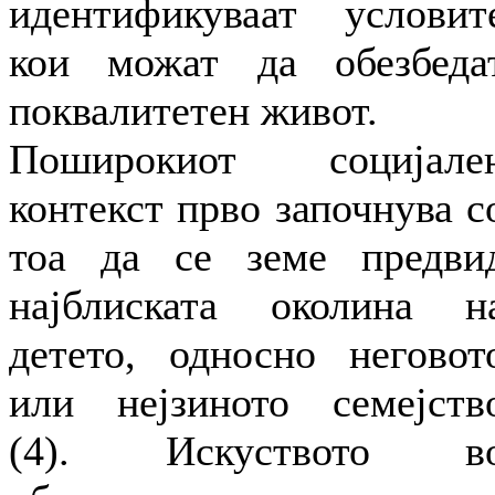
идентификуваат условит
кои можат да обезбеда
поквалитетен живот.
Поширокиот социјале
контекст прво започнува с
тоа да се земе предви
најблиската околина н
детето, односно неговот
или нејзиното семејств
(4). Искуството в