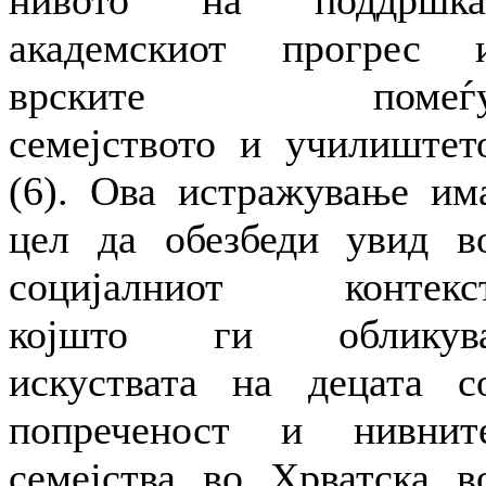
нивото на поддршка
академскиот прогрес 
врските помеѓ
семејството и училиштет
(6). Ова истражување им
цел да обезбеди увид в
социјалниот контекс
којшто ги обликув
искуствата на децата с
попреченост и нивнит
семејства во Хрватска в