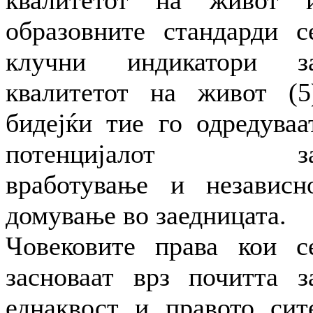
квалитетот на живот 
образовните стандарди с
клучни индикатори з
квалитетот на живот (5
бидејќи тие го одредуваа
потенцијалот з
вработување и независн
домување во заедницата.
Човековите права кои с
засноваат врз почитта з
еднаквост и правото сит