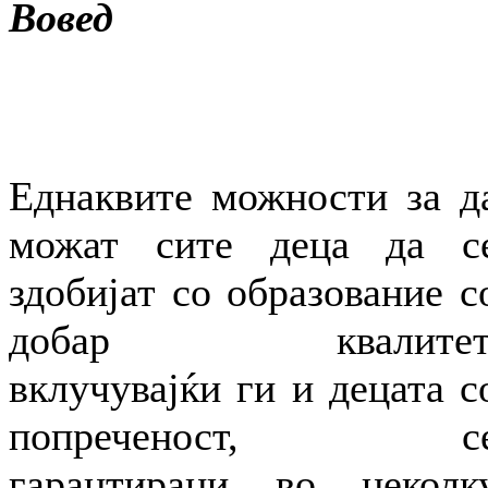
Вовед
Еднаквите можности за д
можат сите деца да с
здобијат со образование с
добар квалитет
вклучувајќи ги и децата с
попреченост, с
гарантирани во неколк