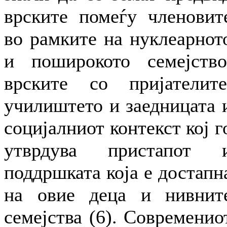
врските помеѓу членовит
во рамките на нуклеарнот
и поширокото семејство
врските со пријателите
училиштето и заедницата 
социјалниот контекст кој г
утврдува пристапот 
поддршката која е достапн
на овие деца и нивнит
семејства (6). Современио