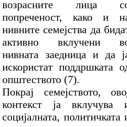
возрасните лица с
попреченост, како и н
нивните семејства да бида
активно вклучени в
нивната заедница и да ј
искористат поддршката о
општеството (7).
Покрај семејството, ово
контекст ја вклучува 
социјалната, политичката 