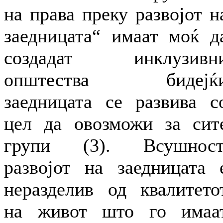
на права преку развојот н
заедницата“ имаат моќ д
создадат инклузивн
општества бидејќ
заедницата се развива с
цел да овозможи за сит
групи (3). Всушност
развојот на заедницата 
неразделив од квалитето
на живот што го имаа