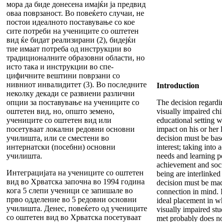
мора да биде донесена имајќи ја предвид
оваа поврзаност. Во повеќето случаи, не
постои идеалното поставување со кое
сите потреби на учениците со оштетен
вид ќе бидат реализирани (2), бидејќи
тие имаат потреба од инструкции во
традиционалните образовни области, но
исто така и инструкции во спе-
цифичните вештини поврзани со
нивниот инвалидитет (3). Во последните
Introduction
неколку декади се развиени различни
опции за поставување на учениците со
The decision regardi
оштетен вид, но, општо земено,
visually impaired chi
учениците со оштетен вид или
educational setting w
посетуваат локални редовни основни
impact on his or her 
училишта, или се сместени во
decision must be base
интернатски (посебни) основни
interest; taking into 
училишта.
needs and learning p
achievement and soci
Интеграцијата на учениците со оштетен
being are interlinked 
вид во Хрватска започна во 1994 година
decision must be mad
кога 5 слепи ученици се запишале во
connection in mind. 
прво одделение во 5 редовни основни
ideal placement in wh
училишта. Денес, повеќето од учениците
visually impaired st
со оштетен вид во Хрватска посетуваат
met probably does not