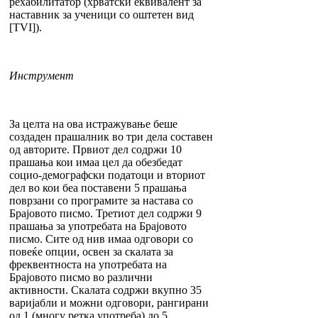
рехабилитатор (хрватски еквивалент за
наставник за ученици со оштетен вид
[TVI]).
Инструмент
За целта на ова истражување беше
создаден прашалник во три дела составен
од авторите. Првиот дел содржи 10
прашања кои имаа цел да обезбедат
социо-демографски податоци и вториот
дел во кои беа поставени 5 прашања
поврзани со програмите за настава со
Брајовото писмо. Третиот дел содржи 9
прашања за употребата на Брајовото
писмо. Сите од нив имаа одговори со
повеќе опции, освен за скалата за
фреквентноста на употребата на
Брајовото писмо во различни
активности. Скалата содржи вкупно 35
варијабли и можни одговори, рангирани
од 1 (многу ретка употреба) до 5