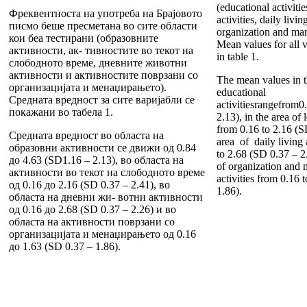
(educational activitie
Фреквентноста на употреба на Браjовото
activities, daily livin
писмо беше пресметана во сите области
organization and man
кои беа тестирани (образовните
Mean values for all 
активности, ак- тивностите во текот на
in table 1.
слободното време, дневните животни
активности и активностите поврзани со
The mean values in t
организацијата и менаџирањето).
educational
Средната вредност за сите варијабли се
activitiesrangefrom
покажани во табела 1.
2.13), in the area of l
from 0.16 to 2.16 (SD
Средната вредност во областа на
area of daily living 
образовни активности се движи од 0.84
to 2.68 (SD 0.37 – 2.
до 4.63 (SD1.16 – 2.13), во областа на
of organization and
активности во текот на слободното време
activities from 0.16 
од 0.16 до 2.16 (SD 0.37 – 2.41), во
1.86).
областа на дневни жи- вотни активности
од 0.16 до 2.68 (SD 0.37 – 2.26) и во
областа на активности поврзани со
организацијата и менаџирањето од 0.16
до 1.63 (SD 0.37 – 1.86).