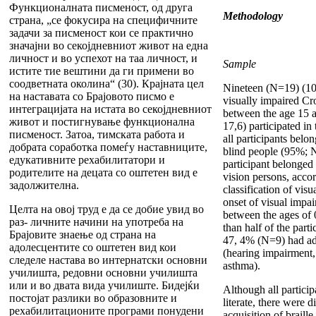
Функционалната писменост, од друга
Methodology
страна, „се фокусира на специфичните
задачи за писменост кои се практично
значајни во секојдневниот живот на една
личност и во успехот на таа личност, и
Sample
истите тие вештини да ги примени во
соодветната околина“ (30). Крајната цел
Nineteen (N=19) (10
на наставата со Брајовото писмо е
visually impaired Cr
интеграцијата на истата во секојдневниот
between the age 15 
живот и постигнување функционална
17,6) participated in
писменост. Затоа, тимската работа и
all participants belo
добрата соработка помеѓу наставниците,
blind people (95%; 
едукативните рехабилитатори и
participant belonged
родителите на децата со оштетен вид е
vision persons, acco
задолжителна.
classification of vis
onset of visual impa
Целта на овој труд е да се добие увид во
between the ages of 
раз- личните начини на употреба на
than half of the part
Брајовите знаење од страна на
47, 4% (N=9) had addi
адолесцентите со оштетен вид кои
(hearing impairment,
следеле настава во интернатски основни
asthma).
училишта, редовни основни училишта
или и во двата вида училиште. Бидејќи
Although all particip
постојат разлики во образовните и
literate, there were d
рехабилитационите програми понудени
acquisition of braille