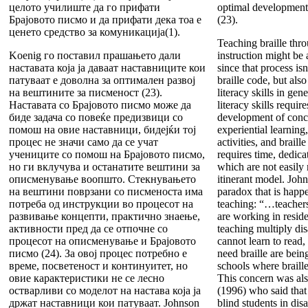
целото училиште да го прифати
optimal development o
Брајовото писмо и да прифати дека тоа е
(23).
ценето средство за комуникација(1).
Teaching braille thro
Koenig го поставил прашањето дали
instruction might be 
наставата која ја даваат наставниците кои
since that process isn
патуваат е доволна за оптимален развој
braille code, but als
на вештините за писменост (23).
literacy skills in gen
Наставата со Брајовото писмо може да
literacy skills require
биде задача со повеќе предизвици со
development of conc
помош на овие наставници, бидејќи тој
experiential learning,
процес не значи само да се учат
activities, and braill
учениците со помош на Брајовото писмо,
requires time, dedica
но ги вклучува и останатите вештини за
which are not easily m
описменување воопшто. Стекнувањето
itinerant model. John
на вештини поврзани со писменоста има
paradox that is happe
потреба од инструкции во процесот на
teaching: “…teacher
развивање концепти, практично знаење,
are working in reside
активности пред да се отпочне со
teaching multiply di
процесот на описменување и Брајовото
cannot learn to read
писмо (24). За овој процес потребно е
need braille are bein
време, посветеност и континуитет, но
schools where braille 
овие карактеристики не се лесно
This concern was al
остварливи со моделот на настава која ја
(1996) who said that 
држат наставници кои патуваат. Johnson
blind students in dis