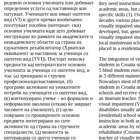
редовни основни училишта или добиваат
they need instructions
определени услуги од наставници кои
academic areas, but al
патуваат. Учениците кои имаат оштетен
specific skills (3). O
вид (VI) и други пречки вообичаено
decades various plac
посетуваат посебни (интернат- ски)
visually impaired st
основни училишта каде што добиваат
developed, but, gene
инструкции во рамките на академските и
visually impaired stu
неакадемските области од страна на
local mainstream scho
едукативен рехабилитатор (Хрватски
placed in a residentia
еквивалент за наставник за ученици со
оштетен вид [TVI]). Постојат неколку
The integration of vi
предности кај интернатските основни
students in Croatia 
училишта за ученици со оштетен вид, и
5 blind students enrol
тоа: (а) тренирани и стручни
in 5 different mainst
професионалци/наставници, (б)
Nowadays most of th
програми засновани на уникатните
students in Croatia 
потреби на учениците со оштетен вид,
schools and receive s
(в) континуирано учење – во формални и
an itinerant teacher
неформални околини (откако ќе завршат
visual impairment (V
часовите на училиште), (г) цели
disabilities usually a
поврзани со проширените основни
(residential) school 
предмети интегрирани во сите
instruction in both 
активности од страна на стручните
academic areas by ed
специјалисти, (д) можноста за
rehabilitator (Croati
интеракција со други ученици со
teacher of visually i