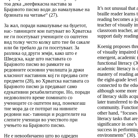
тоа дека „неефикасна настава за
It’s not unusual that 
Браjовото писмо води до намалување на
braille reader learns 
брзината на читање“ (27).
reading becomes a joi
teacher of visually i
За жал, поради намалување на буџетот,
classroom teacher, a
нас- тавниците кои патуваат во Хрватска
support daily readin
не ги посетуваат учениците со оштетен
вид толку често колку што тие би сакале
Koenig proposes three
или би требало да ги посетуваат. За
of visually impaired 
разлика од други земји, како што е
emergent, academic (
Шведска, каде што наставата со
functional literacy (3
Брајовото писмо во рамките на
academic literacy is 
редовните основни училишта ја држи
mastery of reading an
класниот наставник кој ги предава сите
the eight-grade level 
предмети (28), во Хрватска наставата со
connected to the educ
Брајовото писмо ја предаваат само
although some more p
едукативни рехабилитатори. Но, поради
of literacy skills acq
недоволното време поминато со
later transferred to 
учениците со оштетен вид, понекогаш
community. Functiona
тие мора да се потпрат на нивните
other hand, “focuses 
редовни нас- тавници и родителите на
literacy tasks that are
слепите ученици во учеството при
significance in one’s 
учењето на Брајовото писмо.
success in performin
environments” (30). 
Не е невообичаено што во одреден