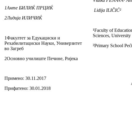
Vlatka PENAVA¹ An
1
Анте БИЛИЌ ПРЦИЌ
Lidija ILIČIĆ²
2
Лидија ИЛИЧИЌ
¹Faculty of Educatio
Sciences, University
1Факултет за Едукациски и
Рехабилитациски Науки, Универзитет
²Primary School Peći
во Загреб
2Основно училиште Печине, Ријека
Примено: 30.11.2017
Прифатено: 30.01.2018