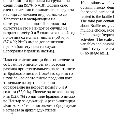
испитаници ѝ припаѓаа на групата на
10 questions which 
слепи лица (95%; N=18), додека само
obtaining socio- dem
еден испитаник ѝ припаѓаше на групата
the second part consi
на лица со намален вид, согласно со
related to the braill
Хрватската класификација на
The third part contai
оштетувања на видот. Почетокот на
about Braille usage.
оштетувањето на видот се случил на
multiple choice, expe
возраст помеѓу 0 и 5 години за повеќе од
braille usage frequen
половина од испита- ниците (58 %) и
activities. The scale 
(57,4 %; N=9) имале дополнителни
variables and possib
пречки (оштетувања на слухот,
from 1 (very rare usa
церебрална парализа иастма).
0 (no usage atall).
Иако сите испитаници биле описменети
со Браилово писмо, сепак постоела
разлика при стекнувањето на вештините
за Браjовото писмо. Повеќето од нив го
научиле Брајовото писмо пред или кога
започнале да одат во основно
образование на возраст помеѓу 6 и 9
години (57,9 %). Повеќе од половина од
нив (52,6 %) го научиле Браjовото писмо
во Центар за едукација и рехабилитација
„Винко Бек“ и во поголемиот број случаи
наставата ја држел едукативен