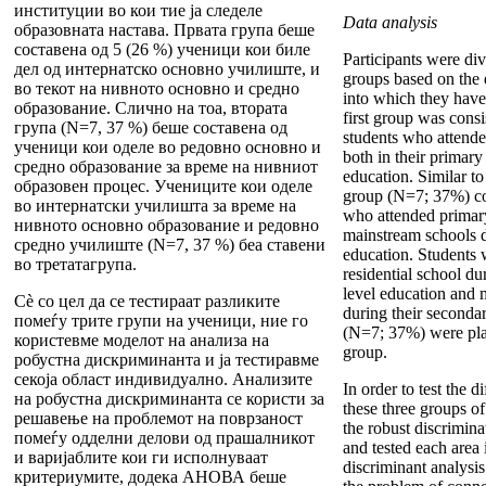
институции во кои тие ја следеле
Data analysis
образовната настава. Првата група беше
составена од 5 (26 %) ученици кои биле
Participants were div
дел од интернатско основно училиште, и
groups based on the 
во текот на нивното основно и средно
into which they have
образование. Слично на тоа, втората
first group was cons
група (N=7, 37 %) беше составена од
students who attended
ученици кои оделе во редовно основно и
both in their primar
средно образование за време на нивниот
education. Similar to
образовен процес. Учениците кои оделе
group (N=7; 37%) co
во интернатски училишта за време на
who attended primar
нивното основно образование и редовно
mainstream schools d
средно училиште (N=7, 37 %) беа ставени
education. Students
во третатагрупа.
residential school du
level education and 
Сè со цел да се тестираат разликите
during their seconda
помеѓу трите групи на ученици, ние го
(N=7; 37%) were plac
користевме моделот на анализа на
group.
робустна дискриминанта и ја тестиравме
секоја област индивидуално. Анализите
In order to test the 
на робустна дискриминанта се користи за
these three groups o
решавење на проблемот на поврзаност
the robust discrimin
помеѓу одделни делови од прашалникот
and tested each area 
и варијаблите кои ги исполнуваат
discriminant analysi
критериумите, додека АНОВА беше