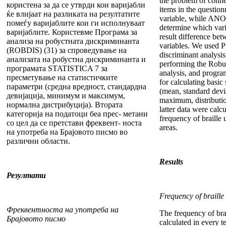
the problem of conn
користена за да се утврди кои варијабли
items in the question
ќе влијаат на разликата на резултатите
variable, while AN
помеѓу варијаблите кои ги исполнуваат
determine which varia
варијаблите. Користевме Програма за
result difference bet
анализа на робустната дискриминанта
variables. We used P
(ROBDIS) (31) за спроведување на
discriminant analysi
анализата на робустна дискриминанта и
performing the Robus
програмата STATISTICA 7 за
analysis, and prog
пресметување на статистичките
for calculating basic 
параметри (средна вредност, стандардна
(mean, standard dev
девијација, минимум и максимум,
maximum, distributio
нормална дистрибуција). Втората
latter data were calc
категорија на податоци беа прес- метани
frequency of braille 
со цел да се претстави фреквент- носта
areas.
на употреба на Брајовото писмо во
различни области.
Results
Резултати
Frequency of braille
Фреквентноста на употреба на
The frequency of bra
Брајовото писмо
calculated in every t