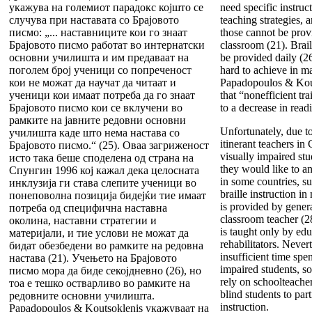
укажува на големиот парадокс којшто се
need specific instruc
случува при наставата со Брајовото
teaching strategies, 
писмо: „... наставниците кои го знаат
those cannot be prov
Брајовото писмо работат во интернатски
classroom (21). Brail
основни училишта и им предаваат на
be provided daily (2
поголем број ученици со попреченост
hard to achieve in ma
кои не можат да научат да читаат и
Papadopoulos & Kout
ученици кои имаат потреба да го знаат
that “nonefficient tra
Брајовото писмо кои се вклучени во
to a decrease in read
рамките на јавните редовни основни
Unfortunately, due t
училишта каде што нема настава со
itinerant teachers in 
Брајовото писмо.“ (25). Оваа загриженост
visually impaired stu
исто така беше споделена од страна на
they would like to a
Спунгин 1996 кој кажал дека целосната
in some countries, 
инклузија ги става слепите ученици во
braille instruction i
понеповолна позиција бидејќи тие имаат
is provided by gener
потреба од специфична наставна
classroom teacher (28
околина, наставни стратегии и
is taught only by edu
материјали, и тие услови не можат да
rehabilitators. Never
бидат обезбедени во рамките на редовна
insufficient time spe
настава (21). Учењето на Брајовото
impaired students, s
писмо мора да биде секојдневно (26), но
rely on schoolteache
тоа е тешко остварливо во рамките на
blind students to part
редовните основни училишта.
instruction.
Papadopoulos & Koutsoklenis укажуваат на