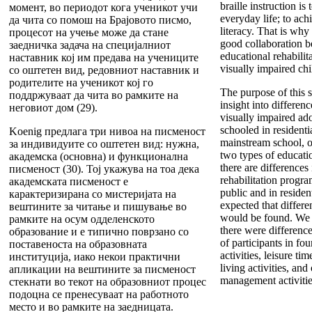
braille instruction is 
момент, во периодот кога ученикот учи
everyday life; to ach
да чита со помош на Брајовото писмо,
literacy. That is wh
процесот на учење може да стане
good collaboration b
заедничка задача на специјалниот
educational rehabilit
наставник кој им предава на учениците
visually impaired chi
со оштетен вид, редовниот наставник и
родителите на ученикот кој го
The purpose of this 
поддржуваат да чита во рамките на
insight into differenc
неговиот дом (29).
visually impaired a
schooled in residenti
Koenig предлага три нивоа на писменост
mainstream school, o
за индивидуите со оштетен вид: нужна,
two types of educatio
академска (основна) и функционална
there are differences
писменост (30). Тој укажува на тоа дека
rehabilitation progr
академската писменост е
public and in resident
карактеризирана со мистеријата на
expected that differe
вештините за читање и пишување во
would be found. We 
рамките на осум одделенското
there were differenc
образование и е типично поврзано со
of participants in fou
поставеноста на образовната
activities, leisure tim
институција, иако некои практични
living activities, an
апликации на вештините за писменост
management activitie
стекнати во текот на образовниот процес
подоцна се пренесуваат на работното
место и во рамките на заедницата.