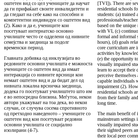
оштетен вид со цел учениците да научат
[TVI]). There are se
да ги прифаќаат своите инвалидитети и
residential schools f
да гледаат на себе како на способни и
students: (a) traine
компетентни индивидуи со оштетен вид
professionals/teache
(2). Како и да е, учениците кои
based on the unique 
посетуваат интернатско основно
with VI, (c) continuo
училиште често се одделени од нивните
formal and informal s
семејства и заедница за подолг
hours), (d) goals rel
временски период.
core curriculum are i
activities by knowled
Главната добивка од инклузијата во
(e) the opportunity to
редовните основни училишта е можноста
visually impaired stu
учениците со оштетен вид да имаат
learn to accept their 
интеракција со нивните врсници кои
perceive themselves
немаат оштетен вид и да бидат дел од
capable individuals w
нивната локална врсничка заедница,
impairment (2). Howe
додека го посетуваат училиштето што им
residential schools a
е во непосредна близина. Меѓутоа, некои
from their family an
автори укажуваат на тоа дека, во некои
long time.
случаи, се случува сосема спротивното
од претходно наведеното – учениците со
The main benefit of i
оштетен вид кои посетуваат редовни
mainstream settings i
основни училишта се социјално
visually impaired stu
изолирани (4-7).
their sighted peers an
their local peer comm