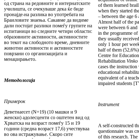
од страна на редовните и интернатските
of them learned braill
училишта, се очекуваше дека ќе биде
when they started th
пронајде-на разлика во употребата на
– between the age 6 
Браиловите знаења. Сакавме да видиме
Almost half of the pa
дали постојат разлики помеѓу групите на
were between 6 and 
испитаници во следните четири области:
in the programme of b
образовните активности, активностите
they usually received 
во текот на слободното време, дневните
only 1 hour per wee
животни активности и активностите
half of them (52,6%) 
поврзани со организацијата и
Centre for Educatio
менаџирањето.
Rehabilitation
Vinko
cases the instructio
educational rehabilit
equivalent of a teach
Методологија
impaired students [T
Примерок
Instrument
Деветнаесет (N=19) (10 машки и 9
женски) адолесценти со оштетен вид од
Хрватска на возраст помеѓу 15 и 19
A self-constructed th
години (средна возраст 17,6) учествуваа
questionnaire was cr
во ова истражување. Скоро сите
of this research. The 