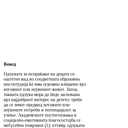
Вовед
Одлуката за испраќање на децата со
оштетен вид во соодветната образовна
институција ќе има огромно влијание врз
неговиот или нејзиниот живот. Затоа,
таквата одлука мора да биде заснована
врз најдобриот интерес на детето; треба
да се земат предвид неговите или
нејзините потреби и потенцијалот за
учење. Академските постигнувања и
социјално-емотивната благосостојба се
меѓусебно поврзани (1); оттаму, одлуката