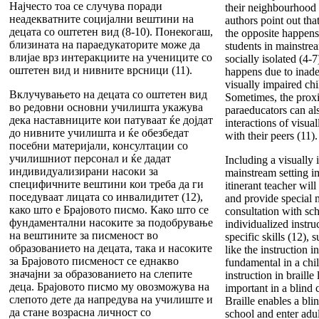
Најчесто тоа се случува поради
their neighbourhood
неадекватните социјални вештини на
authors point out tha
децата со оштетен вид (8-10). Понекогаш,
the opposite happens
близината на параедукаторите може да
students in mainstrea
влијае врз интеракциите на учениците со
socially isolated (4-7
оштетен вид и нивните врсници (11).
happens due to inadeq
visually impaired chi
Вклучувањето на децата со оштетен вид
Sometimes, the proxi
во редовни основни училишта укажува
paraeducators can als
дека наставниците кои патуваат ќе дојдат
interactions of visua
до нивните училишта и ќе обезбедат
with their peers (11).
посебни материјали, консултации со
училишниот персонал и ќе дадат
Including a visually 
индивидуализирани насоки за
mainstream setting im
специфичните вештини кои треба да ги
itinerant teacher will
поседуваат лицата со инвалидитет (12),
and provide special m
како што е Брајовото писмо. Како што се
consultation with sc
фундаментални насоките за подобрување
individualized instruc
на вештините за писменост во
specific skills (12), s
образованието на децата, така и насоките
like the instruction in
за Брајовото писменост се еднакво
fundamental in a chil
значајни за образованието на слепите
instruction in braille 
деца. Брајовото писмо му овозможува на
important in a blind 
слепото дете да напредува на училиште и
Braille enables a blin
да стане возрасна личност со
school and enter adu