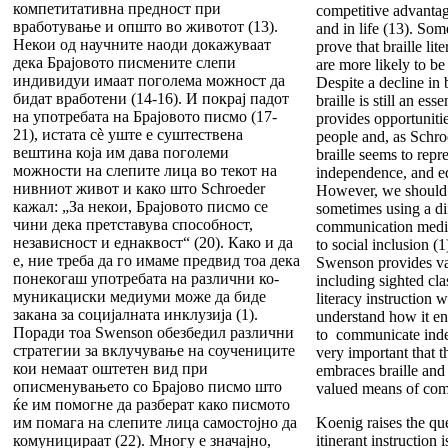
компетитативна предност при
competitive advanta
вработување и општо во животот (13).
and in life (13). Som
Некои од научните наоди докажуваат
prove that braille lit
дека Брајовото писмените слепи
are more likely to b
индивидуи имаат поголема можност да
Despite a decline in 
бидат вработени (14-16). И покрај падот
braille is still an esse
на употребата на Брајовото писмо (17-
provides opportunities
21), истата сè уште е суштествена
people and, as Schro
вештина која им дава поголеми
braille seems to rep
можности на слепите лица во текот на
independence, and eq
нивниот живот и како што Schroeder
However, we should 
кажал: „За некои, Брајовото писмо се
sometimes using a di
чини дека претставува способност,
communication mediu
независност и еднаквост“ (20). Како и да
to social inclusion (
е, ние треба да го имаме предвид тоа дека
Swenson provides var
понекогаш употребата на различни ко-
including sighted cla
муникациски медиуми може да биде
literacy instruction 
закана за социјалната инклузија (1).
understand how it en
Поради тоа Swenson обезбедил различни
to communicate indep
стратегии за вклучување на соучениците
very important that 
кои немаат оштетен вид при
embraces braille and 
описменувањето со Браjово писмо што
valued means of com
ќе им помогне да разберат како писмото
им помага на слепите лица самостојно да
Koenig raises the qu
комуницираат (22). Многу е значајно,
itinerant instruction i