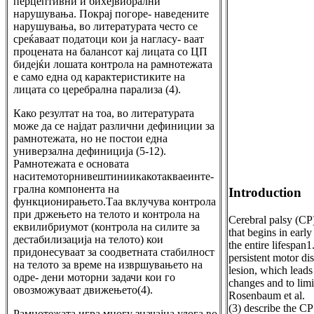
перцептивни и бихејвиорални
нарушувања. Покрај погоре- наведените
нарушувања, во литературата често се
среќаваат податоци кои ја нагласу- ваат
процената на балансот кај лицата со ЦП
бидејќи лошата контрола на рамнотежата
е само една од карактеристиките на
лицата со церебрална парализа (4).
Како резултат на тоа, во литературата
може да се најдат различни дефиниции за
рамнотежата, но не постои една
универзална дефиниција (5-12).
Рамнотежата е основата
наситемоторнивештиниикакотакваеинте-
грална компонента на
Introduction
функционирањето.Таа вклучува контрола
при држењето на телото и контрола на
Cerebral palsy (CP)
еквилибриумот (контрола на силите за
that begins in earl
дестабилизација на телото) кои
the entire lifespan1
придонесуваат за соодветната стабилност
persistent motor di
на телото за време на извршувањето на
lesion, which leads
одре- дени моторни задачи кои го
changes and to limita
овозможуваат движењето(4).
Rosenbaum et al.
(3)
describe the CP 
Рамнотежата игра многу значајна улога во