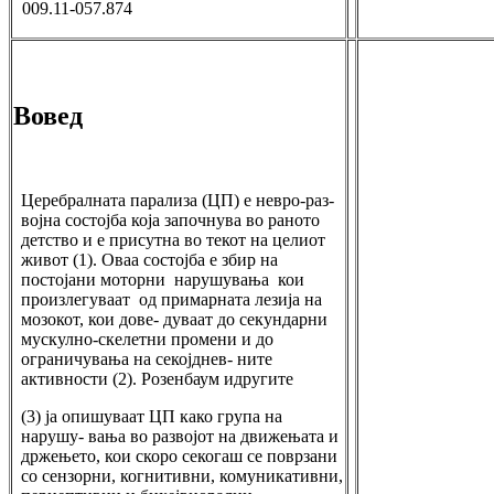
009.11-057.874
Вовед
Церебралната парализа (ЦП) е невро-раз-
војна состојба која започнува во раното
детство и е присутна во текот на целиот
живот (1). Оваа состојба е збир на
постојани моторни нарушувања кои
произлегуваат од примарната лезија на
мозокот, кои дове- дуваат до секундарни
мускулно-скелетни промени и до
ограничувања на секојднев- ните
активности (2). Розенбаум идругите
(3) ја опишуваат ЦП како група на
нарушу- вања во развојот на движењата и
држењето, кои скоро секогаш се поврзани
со сензорни, когнитивни, комуникативни,