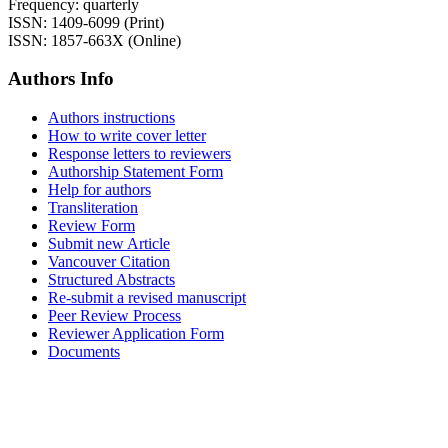
Frequency: quarterly
ISSN: 1409-6099 (Print)
ISSN: 1857-663X (Online)
Authors Info
Authors instructions
How to write cover letter
Response letters to reviewers
Authorship Statement Form
Help for authors
Transliteration
Review Form
Submit new Article
Vancouver Citation
Structured Abstracts
Re-submit a revised manuscript
Peer Review Process
Reviewer Application Form
Documents