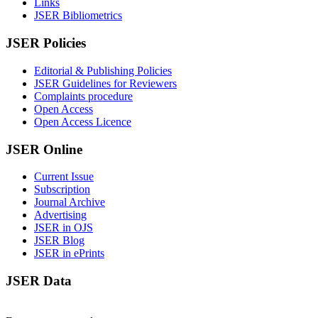
Links
JSER Bibliometrics
JSER Policies
Editorial & Publishing Policies
JSER Guidelines for Reviewers
Complaints procedure
Open Access
Open Access Licence
JSER Online
Current Issue
Subscription
Journal Archive
Advertising
JSER in OJS
JSER Blog
JSER in ePrints
JSER Data