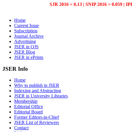
SJR 2016 = 0.13 | SNIP 2016 = 0.059 | IP
Home
Current Issue
Subscription
Journal Archive
Advertising
JSER in OJS
JSER Blog
JSER in ePrints
JSER Info
Home
Why to publish in JSER
Indexing and Abstracting
JSER in University Libraries
Membership
Editorial Office
Editorial Board
Former Editors-in-Chief
JSER List of Reviewers
Contact