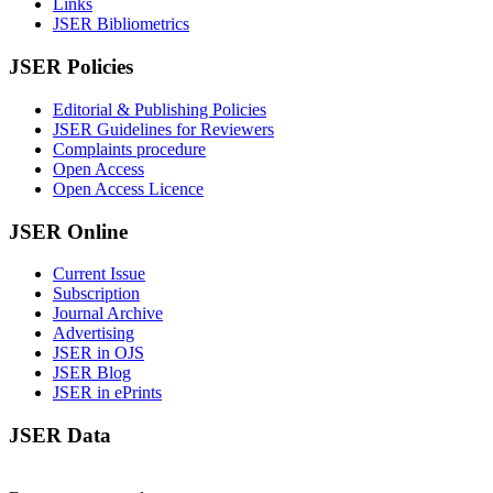
Links
JSER Bibliometrics
JSER Policies
Editorial & Publishing Policies
JSER Guidelines for Reviewers
Complaints procedure
Open Access
Open Access Licence
JSER Online
Current Issue
Subscription
Journal Archive
Advertising
JSER in OJS
JSER Blog
JSER in ePrints
JSER Data