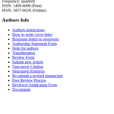
Frequency: quarterly
ISSN: 1409-6099 (Print)
ISSN: 1857-663X (Online)
Authors Info
Authors instructions
How to write cover letter
Response letters to reviewers
Authorship Statement Form
Help for authors
Transliteration
Review Form
Submit new Article
Vancouver Citation
Structured Abstracts
Re-submit a revised manuscript
Peer Review Process
Reviewer Application Form
Documents