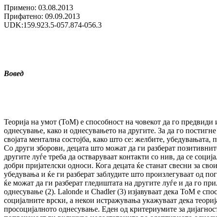
Примено: 03.08.2013
Прифатено: 09.09.2013
UDK:159.923.5-057.874-056.3
Вовед
Теорија на умот (ТоМ) е способност на човекот да го предвиди 
однесување, како и однесувањето на другите. За да го постигне 
својата ментална состојба, како што се: желбите, убедувањата, 
Со други зборови, децата што можат да ги разберат позитивни
другите луѓе треба да остваруваат контакти со нив, да се социј
добри пријателски односи. Кога децата ќе станат свесни за сво
убедувања и ќе ги разберат заблудите што произлегуваат од п
ќе можат да ги разберат гледиштата на другите луѓе и да го пр
однесување (2). Lalonde и Chadler (3) изјавуваат дека ТоМ е сп
социјалните врски, а некои истражувања укажуваат дека теорија
просоцијалното однесување. Еден од критериумите за дијагно