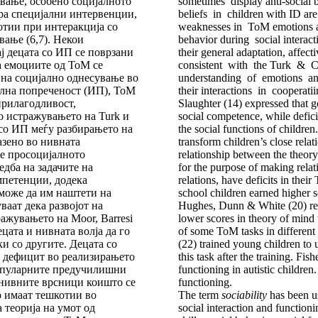
вање, особено социјалното
sometimes display anti-social
ра специјални интервенции,
beliefs in children with ID are 
отии при интеракција со
weaknesses in ToM emotions are 
вање (6,7). Некои
behavior during social interacti
ј децата со ИП се поврзани
their general adaptation, affec
на емоциите од ТоМ се
consistent with the Turk & Co
 на социјално однесување во
understanding of emotions and 
уална попреченост (ИП), ТоМ
their interactions in cooperat
прилагодливост,
Slaughter (14) expressed that g
во истражувањето на Turk и
social competence, while defici
а со ИП меѓу разбирањето на
the social functions of childr
азено во нивната
transform children’s close rel
 е просоцијалното
relationship between the theory 
едба на задачите на
for the purpose of making relati
мпетенции, додека
relations, have deficits in thei
 може да им наштети на
school children earned higher s
ваат дека развојот на
Hughes, Dunn & White (20) repor
ражувањето на Moor, Barresi
lower scores in theory of mind
цата и нивната волја да го
of some ToM tasks in different 
и со другите. Децата со
(22)
trained young children to u
т дефицит во реализирањето
this task after the training. F
а популарните предучилишни
functioning in autistic childre
д нивните врсници коишто се
functioning.
о имаат тешкотии во
The term
sociability
has been us
 теорија на умот од
social interaction and functioni