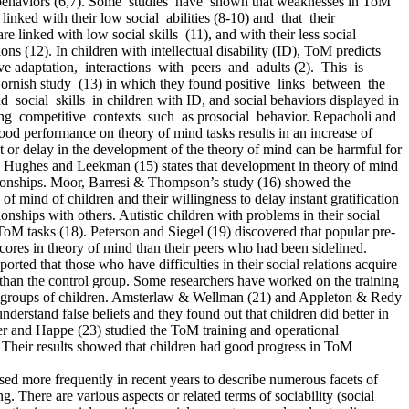
 behaviors (6,7). Some studies have shown that weaknesses in ToM
linked with their low social abilities (8-10) and that their
linked with low social skills (11), and with their less social
ons (12). In children with intellectual disability (ID), ToM predicts
tive adaptation, interactions with peers and adults (2). This is
rnish study (13) in which they found positive links between the
social skills in children with ID, and social behaviors displayed in
iing competitive contexts such as prosocial behavior. Repacholi and
ood performance on theory of mind tasks results in an increase of
t or delay in the development of the theory of mind can be harmful for
en. Hughes and Leekman (15) states that development in theory of mind
ationships. Moor, Barresi & Thompson’s study (16) showed the
of mind of children and their willingness to delay instant gratification
onships with others. Autistic children with problems in their social
r ToM tasks (18). Peterson and Siegel (19) discovered that popular pre-
cores in theory of mind than their peers who had been sidelined.
ted that those who have difficulties in their social relations acquire
 than the control group. Some researchers have worked on the training
groups of children.
Amsterlaw & Wellman (21)
and
Appleton & Redy
nderstand false beliefs and they found out that children did better in
isher and Happe (23) studied the ToM training and operational
n. Their results showed that children had good progress in ToM
ed more frequently in recent years to describe numerous facets of
ng. There are various aspects or related terms of sociability (social