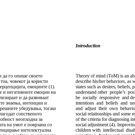
Introduction
и да го опише своето
Theory of mind (ToM) is an abi
тоа, човекот ја користи
describe his/her behaviors, as w
перцепцијата, емоциите (1).
states such as desires, beliefs
те и негативните емоции на
understand other people’s pos
ализираат и да развиваат
be socially responsive and de
ите знаења, интенции и
intentions and beliefs and und
огрешните убедувања, тогаш
and adjust their own behavior 
илагодат сопственото
social relationships and some r
особност неопходна за
of the criteria for diagnosing in
та на умот е поврзана со
social adjustment (4). Improvin
стицирање интелектуална
children with intellectual disab