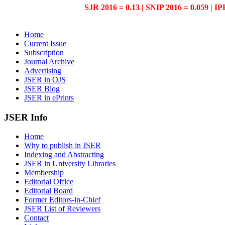
SJR 2016 = 0.13 | SNIP 2016 = 0.059 | IP
Home
Current Issue
Subscription
Journal Archive
Advertising
JSER in OJS
JSER Blog
JSER in ePrints
JSER Info
Home
Why to publish in JSER
Indexing and Abstracting
JSER in University Libraries
Membership
Editorial Office
Editorial Board
Former Editors-in-Chief
JSER List of Reviewers
Contact