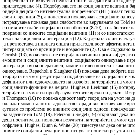
попреченост ги вклучува недостатоците во адаптивното однесу
прилагодување (4). Подобрувањето на социјалните вештини ба
бидејќи децата со интелектуална попреченост (ИП) имаат тешк
своите врсници (5), а понекогаш покажуваат асоцијално однесу
истражувања покажаа дека слабостите во верувањата од ТоМ ка
со нивните слаби социјални способности (8-10), а слабостите 
поврзани со ниските социјални вештини (11) и со недостатокот
текот на социјалната интеракција (12). Кај децата со интелект
ја претпоставува нивната општа прилагодливост, афективната 
интеракцијата со врсниците и возрасните (2). Ова е содржано 
Cornish (13), во коешто тие открија позитивни врски кај децат
емоциите и социјалните вештини, социјалното однесување изр
интеракција во кооперативен, компетитивен контекст како што
однесување. Repacholi и Slaughter (14) покажаа дека добрата изв
теоријата на умот резултира со подобрување на социјалните ко
дефицитот или одложувањето на развојот на теоријата на умот
социјалните функции на децата. Hughes и Leekman (15) потврду
теоријата на умот ги преобразува тесните врски на децата. Ист
и Thompson (16) го покажа односот меѓу теоријата на умот на де
одложат моменталното задоволство заради воспоставување врск
аутизам со проблеми во нивните социјални односи, покажуваа
на задачите на ТоМ (18). Peterson и Siegel (19) откриваат дек
деца постигнуваат повисоки резултати на теоријата на умот о
отфрлени. Hughes, Dunn & White (20) известуваат дека оние шт
нивните социјални релации постигнуваат пониски резултати на