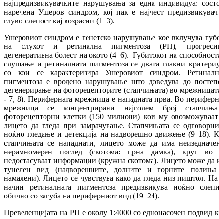
најпредизвикувачките нарушувања за една индивидуа: состо
наречена Ушеров синдром, кој пак е најчест предизвикувач
глуво-слепост кај возрасни (1–3).
Ушеровиот синдром е генетско нарушување кое вклучува губ
на слухот и ретинална пигментоза (РП), прогреси
дегенеративна болест на окото (4–6). Губитокот на способноста
слушање и ретиналната пигментоза се двата главни критери
со кои се карактеризира Ушеровиот синдром. Ретиналн
пигментоза е вродено нарушување што доведува до постеп
дегенерирање на фоторецепторите (стапчињата) во мрежницата
- 7, 8). Периферната мрежница е нападната прва. Во периферн
мрежница се концентрирани најголем број стапчињ
фоторецепторни клетки (150 милиони) кои му овозможуваат
лицето да гледа при замрачување. Стапчињата се одговорни
ноќно гледање и детекција на надворешно движење (9–18). К
стапчињата се нападнати, лицето може да има неизедначе
нерамномерен поглед (скотома: црна дамка), круг во 
недостасуваат информации (кружна скотома). Лицето може да 
тунелен вид (надворешните, долните и горните полиња
намалени). Лицето се чувствува како да гледа низ пиштол. На 
начин ретиналната пигментоза предизвикува ноќно слепи
обично со загуба на периферниот вид (19–24).
Превеленцијата на РП е околу 1:4000 со еднонасочен подвид к