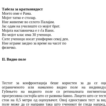
Табела за кратковидост
Моето име е Рама.
Мојот татко е столар.
Ние живееме во селото Палајам.
Јас одам на училиште со мојот брат.
Мојата наставничка е г-ѓа Вани.
Во мојот клас има 30 ученици.
Сите ученици носат униформи секој ден.
Ние играме заедно за време на часот по
физичко.
II
.
Видно поле
Тестот за конфронтација беше користен за да се оц
ограниченото или намалено видно поле на индивидуа
Губењето на видното поле со ретиналната пигментоз
прогресивна состојба што се развива бавно. Лицето што се тест
стои на 0,5 метри од оценувачот. Овој едноставен тест за ви
поле може да се направи така што ученикот ќе гледа напред,