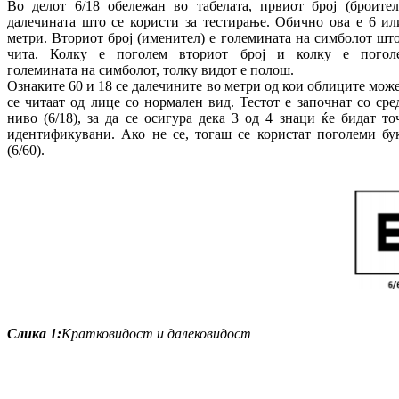
Во делот 6/18 обележан во табелата, првиот број (броител
далечината што се користи за тестирање. Обично ова е 6 ил
метри. Вториот број (именител) е големината на симболот што
чита. Колку е поголем вториот број и колку е погол
големината на симболот, толку видот е полош.
Ознаките 60 и 18 се далечините во метри од кои облиците може
се читаат од лице со нормален вид. Тестот е започнат со сре
ниво (6/18), за да се осигура дека 3 од 4 знаци ќе бидат то
идентификувани. Ако не се, тогаш се користат поголеми бу
(6/60).
Слика
1:
Кратковидост и далековидост