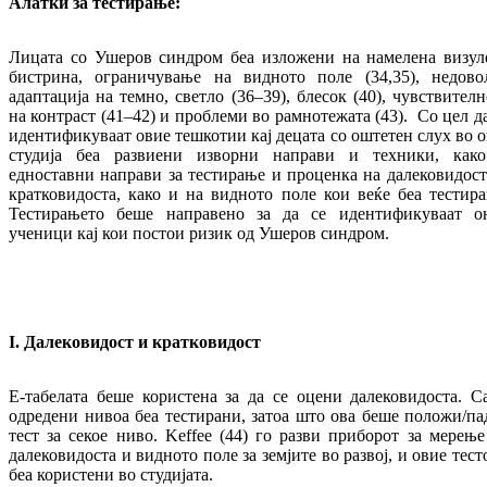
Алатки за тестирање
:
Лицата со Ушеров синдром беа изложени на намелена визул
бистрина, ограничување на видното поле (34,35), недово
адаптација на темно, светло (36–39), блесок (40), чувствителн
на контраст (41–42) и проблеми во рамнотежата (43). Со цел да
идентификуваат овие тешкотии кај децата со оштетен слух во о
студија беа развиени изворни направи и техники, как
едноставни направи за тестирање и проценка на далековидост
кратковидоста, како и на видното поле кои веќе беа тестира
Тестирањето беше направено за да се идентификуваат о
ученици кај кои постои ризик од Ушеров синдром.
I
.
Далековидост и кратковидост
Е-табелата беше користена за да се оцени далековидоста. С
одредени нивоа беа тестирани, затоа што ова беше положи/па
тест за секое ниво. Keffee (44) го разви приборот за мерење
далековидоста и видното поле за земјите во развој, и овие тест
беа користени во студијата.