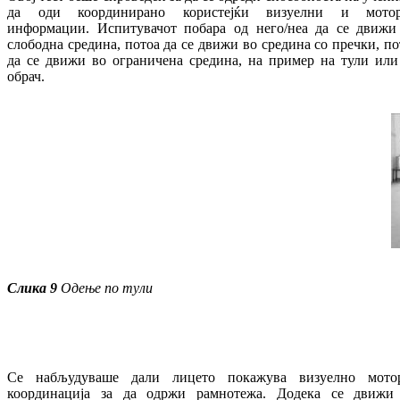
да оди координирано користејќи визуелни и мото
информации. Испитувачот побара од него/неа да се движи
слободна средина, потоа да се движи во средина со пречки, по
да се движи во ограничена средина, на пример на тули или
обрач.
Слика
9
Одење по тули
Се набљудуваше дали лицето покажува визуелно мото
координација за да одржи рамнотежа. Додека се движи