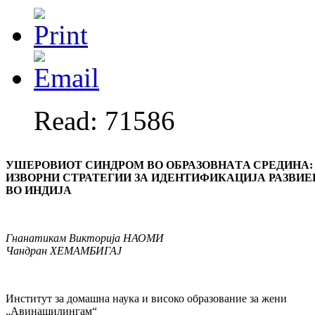
Read: 71586
УШЕРОВИОТ СИНДРОМ ВО
ОБ
РА
ЗОВ
Н
A
Т
A
СРЕДИНА:
ИЗВОРНИ
СТРА
ТЕ
ГИИ
ЗА ИДЕНТИФИКАЦИЈА
РАЗ
ВИЕ
ВО ИНДИЈА
Гнанатикам Викторија НАОМИ
Чандран ХЕМАМБИГАЈ
Институт за домашна наука и високо образование за жени
„Авинашилингам“