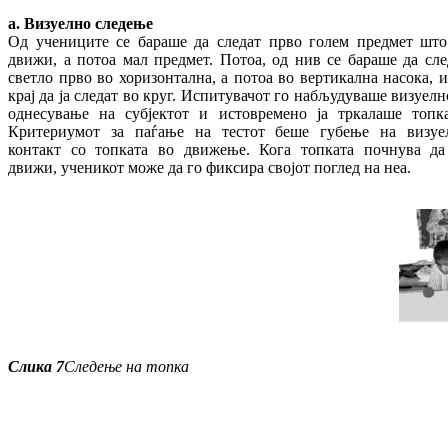
a.
Визуелно следење
Од учениците се бараше да следат прво голем предмет што
движи, а потоа мал предмет. Потоа, од нив се бараше да сле
светло прво во хоризонтална, а потоа во вертикална насока, и
крај да ја следат во круг. Испитувачот го набљудуваше визуелн
однесување на субјектот и истовремено ја тркалаше топка
Критериумот за паѓање на тестот беше губење на визуе
контакт со топката во движење. Кога топката почнува да
движи, ученикот може да го фиксира својот поглед на неа.
Слика
7
Следење
на топка