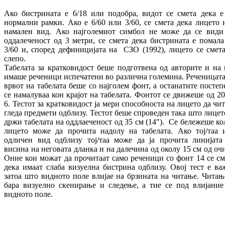
Ако бистрината е 6/18 или подобра, видот се смета дека е
нормални рамки. Ако е 6/60 или 3/60, се смета дека лицето 
намален вид. Ако најголемиот симбол не може да се види
оддалеченост од 3 метри, се смета дека бистрината е помала
3/60 и, според дефиницијата на СЗО (1992), лицето се смета
слепо.
Табелата за кратковидост беше подготвена од авторите и на 
имаше реченици испечатени во различна големина. Реченицата
врвот на табелата беше со најголем фонт, а останатите постеп
се намалуваа кон крајот на табелата. Фонтот се движеше од 20
6. Тестот за кратковидост ја мери способноста на лицето да чит
гледа предмети одблизу. Тестот беше спроведен така што лицето
држи табелата на оддлаеченост од 35 cм (14"). Се бележеше ко
лицето може да прочита надолу на табелата. Ако тој/таа 
одличен вид одблизу тој/таа може да ја прочита линијата
висина на неговата дланка и на далечина од околу 15 cм од очи
Оние кои можат да прочитаат само реченици со фонт 14 се см
дека имаат слаба визуелна бистрина одблизу. Овој тест е ва
затоа што видното поле влијае на брзината на читање. Читањ
бара визуелно скенирање и следење, а тие се под влијание
видното поле.