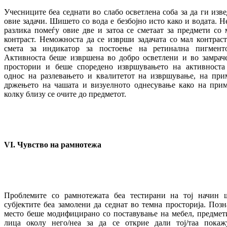
Учесниците беа седнати во слабо осветлена соба за да ги изве
овие задачи. Шишето со вода е безбојно исто како и водата. Н
разлика помеѓу овие две и затоа се сметаат за предмети со 
контраст. Неможноста да се изврши задачата со мал контраст
смета за индикатор за постоење на ретинална пигменто
Активноста беше извршена во добро осветлени и во замрач
простории и беше споредено извршувањето на активноста
однос на разлевањето и квалитетот на извршување, на при
држењето на чашата и визуелното однесување како на прим
колку близу се очите до предметот.
VI
.
Чувство на рамнотежа
Проблемите со рамнотежата беа тестирани на тој начин 
субјектите беа замолени да седнат во темна просторија. Позн
место беше модифицирано со поставување на мебел, предмет
лица околу него/неа за да се открие дали тој/таа покаж