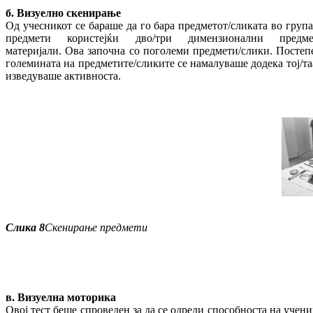
б.
Визуелно скенирање
Од учесникот се бараше да го бара предметот/сликата во група
предмети користејќи дво/три димензионални предме
материјали. Ова започна со поголеми предмети/слики. Постеп
големината на предметите/сликите се намалуваше додека тој/таа
изведуваше активноста.
Слика
8
Скенирање
предмети
в.
Визуелна моторика
Овој тест беше спроведен за да се одреди способноста на учени