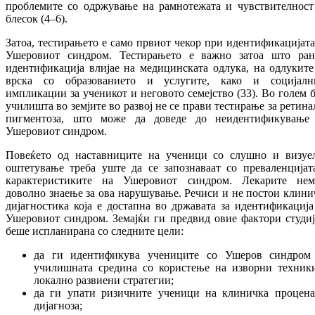
проблемите со одржување на рамнотежата и чувствителност
блесок (4–6).
Затоа, тестирањето е само првиот чекор при идентификацијата
Ушеровиот синдром. Тестирањето е важно затоа што ран
идентификација влијае на медицинската одлука, на одлуките
врска со образованието и услугите, како и социјалн
импликации за ученикот и неговото семејство (33). Во голем б
училишта во земјите во развој не се прави тестирање за ретина
пигментоза, што може да доведе до неидентификување
Ушеровиот синдром.
Повеќето од наставниците на ученици со слушно и визуе
оштетување треба уште да се запознаваат со преваленцијат
карактеристиките на Ушеровиот синдром. Лекарите нем
доволно знаење за ова нарушување. Речиси и не постои клини
дијагностика која е достапна во државата за идентификација
Ушеровиот синдром. Земајќи ги предвид овие фактори студиј
беше испланирана со следните цели:
да ги идентификува учениците со Ушеров синдром
училишната средина со користење на изворни техник
локално развиени стратегии;
да ги упати ризичните ученици на клиничка процена
дијагноза;