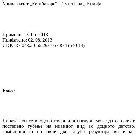
Универзитет „Којмбаторе“, Тамил Наду, Индија
Примено: 13. 05. 2013
Прифатено: 02. 08. 2013
UDK: 37.043.2-056.263-057.874 (540-13)
Вовед
Лицата кои се вродено глуви или наглуви може да се соочат
постепено губење на нивниот вид во доцното детство
комбинацијата на овие две загуби резултира во една