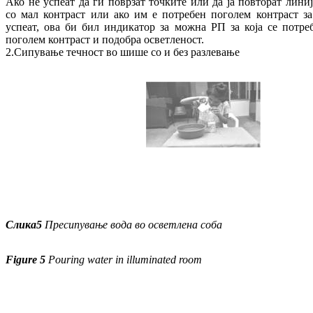
Ако не успеат да ги поврзат точките или да ја повторат линиј
со мал контраст или ако им е потребен поголем контраст за
успеат, ова би бил индикатор за можна РП за која се потре
поголем контраст и подобра осветленост.
2.Сипување течност во шише со и без разлевање
Слика
5
Пресипување вода во осветлена соба
Figure 5
Pouring water in illuminated room