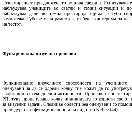
вознемиреност при движењето во нова средина. Испитувачите
набљудуваа учениците во светли и темни ситуации и по
набљудуваа дали во темна просторија тој/таа ја губи свој
рамнотежа. Губењето на рамнотежата беше критериум за паѓ
на тестот.
Функционална визуелна проценка
Функционално визуелните способности на учениците 
оценувани за да се одреди колку тие можат да го употребув
својот вид за секојдневни активности. Проценката не тестир
РП, туку проценуваше колку индивидуата го користи својот 
за визуелни задачи. Следниве области беа оценувани со помош
процедурата за функционалноста на видот на Keffee (44).