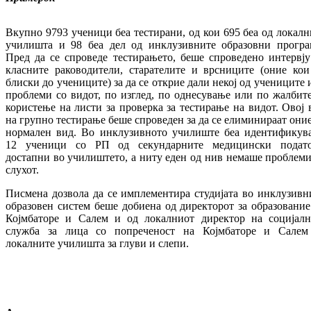
Вкупно 9793 ученици беа тестирани, од кои 695 беа од локалн
училишта и 98 беа дел од инклузивните образовни програ
Пред да се спроведе тестирањето, беше спроведено интервју
класните раководители, старателите и врсниците (оние кои
блиски до учениците) за да се открие дали некој од учениците 
проблеми со видот, по изглед, по однесување или по жалбите
користење на листи за проверка за тестирање на видот. Овој 
на групно тестирање беше спроведен за да се елиминираат оние
нормален вид. Во инклузивното училиште беа идентификув
12 ученици со РП од секундарните медицински подат
достапни во училиштето, а ниту еден од нив немаше проблеми
слухот.
Писмена дозвола да се имплементира студијата во инклузивн
образовен систем беше добиена од директорот за образование
Којмбаторе и Салем и од локалниот директор на социјалн
служба за лица со попреченост на Којмбаторе и Салем
локалните училишта за глуви и слепи.