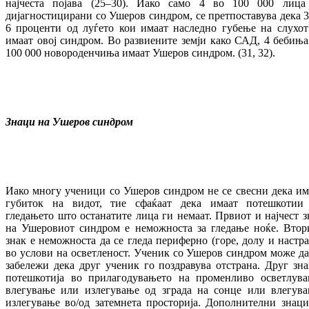
најчеста појава (25–30). Иако само 4 во 100 000 лица
дијагностицирани со Ушеров синдром, се претпоставува дека 3
6 проценти од луѓето кои имаат наследно губење на слухот
имаат овој синдром. Во развиените земји како САД, 4 бебиња
100 000 новороденчиња имаат Ушеров синдром. (31, 32).
Знаци на Ушеров синдром
Иако многу ученици со Ушеров синдром не се свесни дека им
губиток на видот, тие сфаќаат дека имаат потешкотии
гледањето што останатите лица ги немаат. Првиот и најчест з
на Ушеровиот синдром е неможноста за гледање ноќе. Втор
знак е неможноста да се гледа периферно (горе, долу и настра
во услови на осветленост. Ученик со Ушеров синдром може да
забележи дека друг ученик го поздравува отстрана. Друг зна
потешкотија во прилагодувањето на променливо осветлува
влегување или излегување од зграда на сонце или влегува
излегување во/од затемнета просторија. Дополнителни знаци