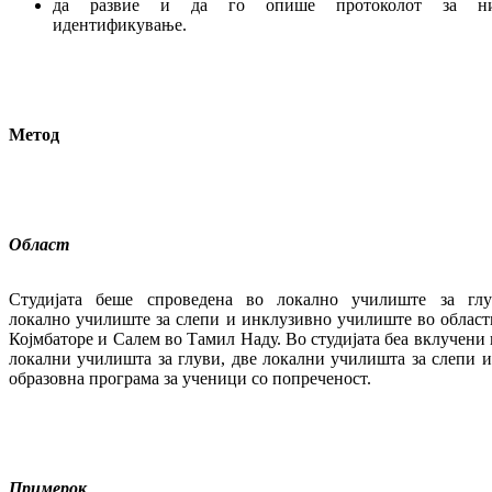
да развие и да го опише протоколот за н
идентификување.
Метод
Област
Студијата беше спроведена во локално училиште за глу
локално училиште за слепи и инклузивно училиште во област
Којмбаторе и Салем во Тамил Наду. Во студијата беа вклучени 
локални училишта за глуви, две локални училишта за слепи и
образовна програма за ученици со попреченост.
Примерок