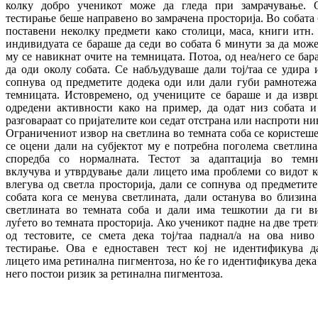
колку добро ученикот може да гледа при замрачување. 
тестирање беше направено во замрачена просторија. Во собата 
поставени неколку предмети како столици, маса, книги итн.
индивидуата се бараше да седи во собата 6 минути за да може
му се навикнат очите на темницата. Потоа, од неа/него се бар
да оди околу собата. Се набљудуваше дали тој/таа се удира 
сопнува од предметите додека оди или дали губи рамнотежа
темницата. Истовремено, од учениците се бараше и да извр
одредени активности како на пример, да одат низ собата и
разговараат со пријателите кои седат отстрана или наспроти ни
Ограничениот извор на светлина во темната соба се користеше
се оцени дали на субјектот му е потребна поголема светлина
споредба со нормалната. Тестот за адаптација во темн
вклучува и утврдување дали лицето има проблеми со видот к
влегува од светла просторија, дали се сопнува од предметите
собата кога се менува светлината, дали останува во близина
светлината во темната соба и дали има тешкотии да ги в
луѓето во темната просторија. Ако ученикот падне на две трет
од тестовите, се смета дека тој/таа паднал/а на ова ниво
тестирање. Ова е едноставен тест кој не идентификува д
лицето има ретинална пигментоза, но ќе го идентификува дека 
него постои ризик за ретинална пигментоза.