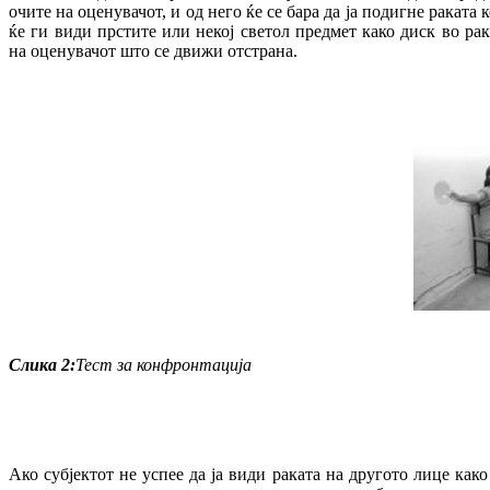
очите на оценувачот, и од него ќе се бара да ја подигне раката 
ќе ги види прстите или некој светол предмет како диск во рак
на оценувачот што се движи отстрана.
Слика
2
:
Тест за конфронтација
Ако субјектот не успее да ја види раката на другото лице како