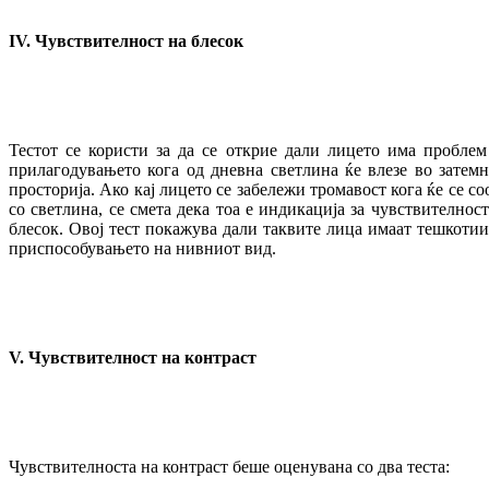
IV
.
Чувствителност на блесок
Тестот се користи за да се открие дали лицето има проблем
прилагодувањето кога од дневна светлина ќе влезе во затемн
просторија. Ако кај лицето се забележи тромавост кога ќе се со
со светлина, се смета дека тоа е индикација за чувствителност
блесок. Овој тест покажува дали таквите лица имаат тешкотии
приспособувањето на нивниот вид.
V
.
Чувствителност на контраст
Чувствителноста на контраст беше оценувана со два теста: