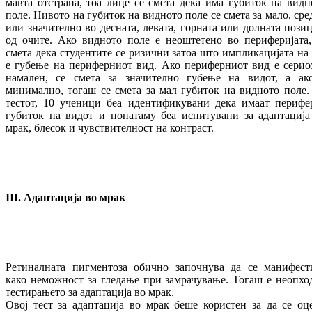
мавта отстрана, тоа лице се смета дека има губиток на видн
поле. Нивото на губиток на видното поле се смета за мало, сре
или значително во десната, левата, горната или долната позиц
од очите. Ако видното поле е неоштетено во периферијата,
смета дека студентите се ризични затоа што импликацијата на
е губење на периферниот вид. Ако периферниот вид е серио
намален, се смета за значително губење на видот, а ак
минимално, тогаш се смета за мал губиток на видното поле.
тестот, 10 ученици беа идентификувани дека имаат перифе
губиток на видот и понатаму беа испитувани за адаптација
мрак, блесок и чувствителност на контраст.
III
.
Адаптација во мрак
Ретиналната пигментоза обично започнува да се манифест
како неможност за гледање при замрачување. Тогаш е неопхо
тестирањето за адаптација во мрак.
Овој тест за адаптација во мрак беше користен за да се оц