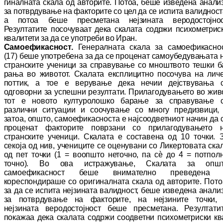
гиналната скала од авторите. Потоа, беше изведена анали
за потврдување на фак­торите со цел да се испита валидност
а потоа беше пресметана неј­зината ве­ро­дос­тој­нос
Резултатите по­со­чуваат дека ска­ла­та содржи психометрис
квалитети за да се упо­треби во Иран.
Самоефикасност.
Генералната скала за са­мо­ефикасно
(17) беше употребена за да се про­це­нат самоубедувањата 
странските уче­ни­ци за справување со мноштвото тешки б
ра­ња во животот. Скалата експлицитно по­сочува на лич
поттик, а тое е верување дека нечии деј­ствувања 
одговорни за ус­пеш­ни резултати. При­лагодувањето во жи­в
тот e новото културолошко барање за спра­ву­вање 
различни ситуации и соо­чу­ва­ње со многу пре­диз­вици,
затоа, општо, са­мо­ефикасноста е најсоодветниот начин да 
про­це­нат фак­то­рите поврзани со при­ла­го­ду­ва­ње­то 
странските ученици. Скалата е сос­та­вена од 10 точки. 
секоја од нив, уче­ни­ци­те се оце­ну­вани со Ликертовата ска
од пет точки (1 = воопшто неточно, па сѐ до 4 = потпол
точно). Во ова истражување, Ска­ла­та за опш
самоефикасност беше вни­ма­те­лно преведена
кореспондираше со ори­гиналната скала од авторите. Пото
за да се испита нејзината валидност, беше из­ве­де­на анали
за потврдување на факторите, на неј­зи­ните точки,
нејзината веродостојност бе­ше прес­ме­тана. Резултати
покажаа дека ска­ла­та содржи соодветни психометриски кв