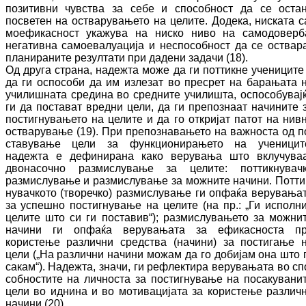
позитивни чувства за себе и спо­соб­ност да се оста
посветен на ос­тва­ру­ва­ње­то на целите. Додека, ниската с
мо­ефи­кас­ност укажува на ниско ниво на са­мо­до­вер­б
негативна самоевалуација и не­спо­соб­ност да се оствар
планираните резултати при дадени задачи (18).
Од друга страна, надежта може да ги пот­тик­не учениците
да ги оспособи да им излезат во пресрет на барањата 
училишната сре­ди­на во средните училишта, оспособувај
ги да постават вредни цели, да ги препознаат на­чи­ните 
постигнувањето на целите и да го откријат патот на нив
остварување (19). При препознавањето на важноста од п
ста­ву­ва­ње цели за функционирањето на уче­ни­ци­т
надежта е дефинирана како верувања што вклучува
двонасочно размислување за це­ли­те: поттикнувач
размислување и раз­мис­лу­вање за можните начини. Пот­ти
ну­вач­к­ото (творечко) размислување ги опфаќа ве­ру­вања
за успешно постигнување на це­ли­те (на пр.: „Ги исполн
целите што си ги пос­тавив“); размислувањето за можни
на­чи­ни ги опфаќа верувањата за ефикасноста п
користење различни средства (начини) за постигање 
цели („На различни начини мо­жам да го добијам она што 
сакам“). На­деж­та, значи, ги рефлектира верувањата во сп
собностите на личноста за постигнување на посакувани
цели во иднина и во мо­ти­ва­ци­јата за користење различ
начини (20).