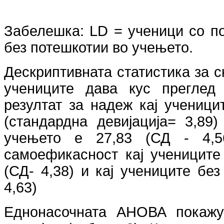
Забелешка
: LD
= ученици со п
без потешкотии во учењето.
Дескриптивната статистика за 
учениците дава кус преглед
резултат за надеж кај ученици
(стандардна девијација= 3,89
учењето е 27,83 (СД - 4,56
самоефикасност кај ученицит
(СД- 4,38) и кај учениците бе
4,63)
Еднонасочната АНОВА покажув