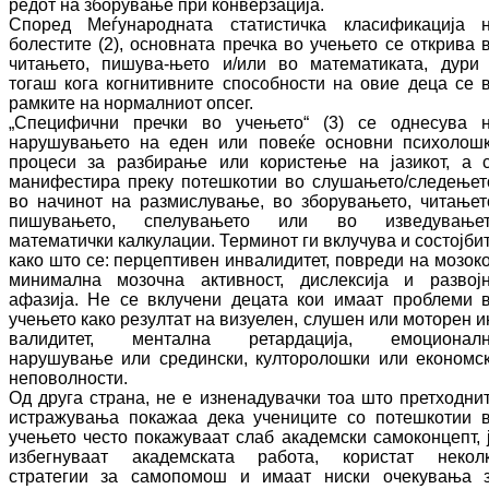
редот на зборување при кон­вер­за­ција.
Според Меѓународната статистичка кла­си­фи­ка­ција 
болестите (2), основната пречка во учењето се открива 
читањето, пи­шу­ва-ње­то и/или во математиката, дури
тогаш кога когнитивните способности на овие деца се 
рамките на нормалниот опсег.
„Специфични пречки во учењето“ (3) се од­не­су­ва 
нарушувањето на еден или повеќе ос­новни психолош
процеси за разбирање или користење на јазикот, а 
манифестира пре­ку потешкотии во слушањето/следењет
во начинот на размислување, во збо­ру­ва­ње­то, читањет
пишувањето, спелувањето или во изведување
математички калкулации. Тер­ми­нот ги вклучува и состојби
како што се: перцептивен инвалидитет, повреди на мо­зо­ко
минимална мозочна активност, ди­сле­ксија и развој
афазија. Не се вклучени де­ца­та кои имаат проблеми 
учењето како ре­зултат на визуелен, слушен или моторен и
ва­лидитет, ментална ретардација, емо­цио­нал­
нарушување или средински, кул­то­ро­лош­ки или економс
неповолности.
Од друга страна, не е изненадувачки тоа што прет­ходни
истражувања покажаа дека уче­ни­ци­те со потешкотии 
учењето често по­ка­жу­ваат слаб академски самоконцепт, 
из­бег­ну­ваат академската работа, користат не­кол­
стратегии за самопомош и имаат нис­ки очекувања 