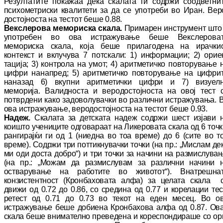
Резултатите покажаа дека ска­ла­та ги содржи соодветни
психометриски ква­ли­тети за да се употреби во Иран. Ве­р
дос­тојноста на тестот беше 0.88.
Векслерова мемориска скала.
Примарен ин­струмент што
употребен во ова ис­тра­жу­ва­ње беше Векслерова
мемориска скала, која беше прилагодена на ирачки
контекст и вклучува 7 потскали: 1) информации; 2) орие
тација; 3) контрола на умот; 4) ари­тме­тич­ко повторување 
цифри нанапред; 5) ари­тметичко повторување на цифри
на­на­зад 6) вкупни аритметички цифри и 7) ви­зуел­
меморија. Валидноста и ве­ро­дос­тој­нос­та на овој тест 
потврдени како за­до­во­лу­вачки во различни истражувања. 
ова ис­тражување, веродостојноста на тестот беше 0.93.
Надеж.
Скалата за детската надеж содржи шест изјави 
коишто учениците одговараат на Ликеровата скала од 6 точк
рангирајќи ги од 1 (ниедна во тоа време) до 6 (сите во т
време). Содржи три поттикнувачки точ­ки (на пр.: „Мислам де
ми оди доста доб­ро“) и три точки за начини на размислува
(на пр.: „Можам да размислувам за различни на­чини 
остварување на работите во жи­во­тот“). Внатрешна
конзистентност (Крон­ба­хо­вата алфа) за целата скала 
движи од 0.72 до 0.86, со средина од 0.77 и корелации тес
ретест од 0.71 до 0.73 во текот на еден ме­сец. Во о
истражување беше добиена Крон­бахова алфа од 0.87. Ов
скала беше вни­ма­телно преведена и кореспондираше со ор