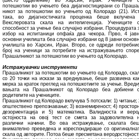
(шесто одделение) во Хар­син, Иран. Учениците 
потешкотии во уче­ње­то беа дијагностицирани со Пра­ша
ни­кот за потешкотии во учењето од Ко­ло­ра­до (21). Ис
така, во дијагностичката про­цен­ка беше вклучена
Векслеровата скала на интелигенција. Учениците 
способност за учење беа случајно избрани. Процедурата 
избор на испитаници опфаќа два чекора. Прво, 4 јав
основни училишта беа слу­чај­но избрани од 8 јавни основ
училишта во Хар­син, Иран. Второ, се одреди потребни
број на ученици за потребите на ис­тра­жу­ва­ње­то спор
Прашалникот за потешкотии во уче­ње­то од Колорадо.
Истражувачки инструменти
Прашалникот за потешкотии во учењето од Ко­­ло­радо, ска
со 20 точки на искази за вред­ну­вање
, беше развиена ка
мерка за кра­ток преглед на потешкотиите за учење. Вред­ну
вањата на Прашалникот од Колорадо беа до­­биени 
родителите на учениците.
Пра­­­­­ша­л­­­­н­икот од Колорадо вклучува 5 пот­ска­ли: 1) чи­тање; 
општествено пре­поз­на­ва­ње; 3) воз­не­миреност; 4) простор
де­зо­риен­тација и 5) математика. Валидноста и ве­ро
остојноста на овој тест се смета за за­до­волителна 
различни начини. Во ова ис­тра­жу­вање, скалата бе
внимателно пре­ве­де­на и кореспондираше со оригинална
ска­ла од авторите. Потоа беше пресметана ве­ро­дос­тојност