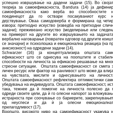
успешно из­вр­шу­ва­ње на дадени задачи (15). Во своја
тео­ри­ја за самоефикасноста,
Bandura
(14) ја де­фи­ни
самоефикасноста како верба во спо­собностите 
поединецот да го оствари по­са­куваниот курс 
дејствување. Оваа са­мо­до­верба е формирана од чети
извора: прет­ходно искуство (изведба на претходни слич­
задачи); преживеано искуство (мо­де­ли­ра­ње или следе
на примерот на другите во извршувањето на задачата
вербално на­го­ва­рање (повратен одговор од другите кои­ш
се значајни) и психолошка и емо­цио­нал­на реакција (на пр
анксиозност) на од­ре­де­ни задачи (14).
Schwarzer
(16) ја концептуализира општата са­м
ефикасност што се однесува на пооп­шти­те и стабил
способности на личноста за ефикасно решавање на мно
стресни си­туа­ции. Општата самоефикасност се смета 
личен ресурс или фактор на ранливост што може да влиј
на чувствата, мислите и од­не­сувањето на личност
Општата са­мо­ефи­касност рефлектира оптимистички са­м
убе­ду­вања на индивидуата. Општата са­мо­ефи­касност, ис
така, тежнее да ѝ помогне на личноста полесно да 
одреди своите це­ли, да ѝ го олесни напорот за вложувањ
ис­трај­носта при соочување со бариерите, за­креп­ну­вање
од неуспеси и да ѝ ја олесни емо­ционална
прилагодливост (17).
Воопшто, високото ниво на самоефикасност ука­жу­ва 