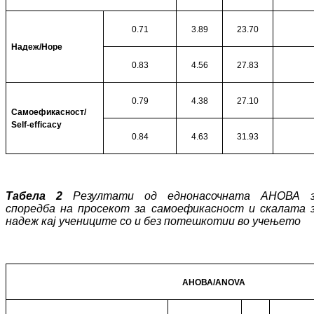
0
.71
3.89
23.70
Надеж/
Hope
0
.83
4.56
27.83
0
.79
4.38
27.10
Самоефикасност/
Self-efficacy
0
.84
4.63
31.93
Табела 2
Резултати од еднонасочната АНО­ВА 
споредба на просекот за са­мо­ефи­касност и скалата 
надеж кај уче­ни­ци­те со и без потешкотии во учењето
АНОВА/
ANOVA