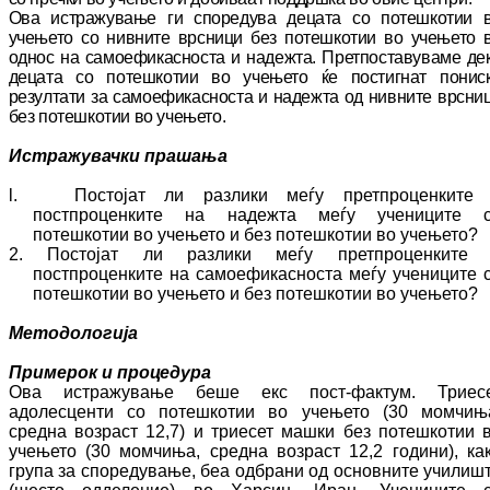
Ова истражување ги споредува децата со по­теш­­котии 
учењето со нивните врсници без по­тешкотии во учењето 
однос на са­мо­ефи­кас­носта и надежта. Претпоставуваме де
де­ца­та со потешкотии во учењето ќе пос­тигнат по­нис
резултати за са­мо­ефи­кас­нос­та и на­деж­та од нивните врсни
без по­теш­котии во уче­ње­то.
Истражувачки прашања
l. Постојат ли разлики меѓу прет­про­цен­ки­те
постпроценките на надежта меѓу уче­ни­ците 
потешкотии во учењето и без потешкотии во учењето?
2. Постојат ли разлики меѓу прет­про­цен­ки­те
постпроценките на самоефикасноста ме­ѓу учениците 
потешкотии во уче­ње­то и без потешкотии во учењето?
Методологија
Примерок и процедура
Ова истражување беше екс пост
-
фактум. Трие­с
адолесценти со потешкотии во уче­ње­то (30 момчињ
средна возраст 12,7) и трие­сет машки без потешкотии 
учењето (30 момчиња, средна возраст 12,2 години), ка­
група за споредување, беа одбрани од ос­новните училиш