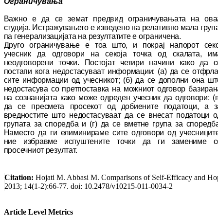
Ограничувања
Важно е да се земат предвид ограничувањата на ова
студија. Истражувањето е изведено на ре­лативно мала група
па генерализацијата на ре­зултатите е ограничена.
Друго ограничување е тоа што, и покрај на­по­рот секо
учесник да одговори на секоја точка од скалата, им
неодговорени точки. Постојат че­ти­ри начини како да с
постапи кога не­дос­та­су­ваат информации: (а) да се отфрла
сите ин­формации од учесникот; (б) да се дополни она шт
недостасува со претпоставка на мож­ни­от одговор базиран
на сознанијата како мо­же одреден учесник да одговори; (в
да се прес­мета просекот од добиените податоци, а з
вредностите што недостасуваат да се внесат по­да­тоци о
групата за споредба и (г) да се вмет­не група за споредба
Наместо да ги ели­ми­ни­раме сите одговори од учесниците
ние из­бравме испуштените точки да ги замениме с
просечниот резултат.
Citation:
Hojati M. Abbasi M. Comparisons of Self-Efficacy and Hop
2013; 14(1-2):66-77. doi: 10.2478/v10215-011-0034-2
Article Level Metrics