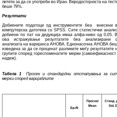
ли­тети за да се употреби во Иран. Ве­ро­дос­тојноста на тест
беше 79%.
Резултати
Добиените податоци од инструментите беа внесени 
компјутерска датотека со
SPSS. Сите статистички анали
добиени по пат на дедукција имаа алфа-ниво од 0,05. 
ова истражување резултатите беа ана­ли­зи­ра­ни 
анализата на варијанса АНОВА. Ед­но­насочна АНОВА бе
изведена за да се про­ценат разликите меѓу резултатите 
гру­пи­те според гореспоменатите мерки (са­мо­ефи­касност
надеж).
Табела 1
Просек и стандардни отстапувања за си
мерки според варијаблите
Просек/
Станд. 
Mean
Std. 
Бр./
N