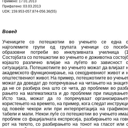
Примено:
17
.
01
.201
3
Прифатено:
03
.
03
.201
3
UDK: 159.953-057.874-056.36(55)
Вовед
Учениците со потешкотии во учењето се една 
најголемите групи од групата уче­ни­ци со посеб
образовни потреби во ин­клу­зив­на­та училница (1
Состојбата со по­теш­ко­тии во учењето е доживотна состој
која­што различно влијае на луѓето во зависност 
ситуацијата. Потешкотиите во учењето мо­жат да влијаат 
академското функ­цио­ни­ра­ње, на секојдневниот живот и 
оп­штес­твениот живот. На пример, по­теш­ко­тии­те во учење
можат да доведат до по­пре­чу­вање на читањето на знацит
да не се раз­бира она што се чита, до проблеми во раз­б
рањето на математиката и до проблеми при пишувањет
Исто така, можат да го по­пре­чу­ваат организирањет
користењето на вре­ме­то, на пример, кога следат инструкц
од повеќе чекори или при интерпретација на гра­фикони
табели и мапи. Некои луѓе со по­теш­ко­тии во учењето има
проблем со фа­ци­јалната експресија, разбирањето на го­в
рот на телото, со разбирањето на тонот на гла­сот или 