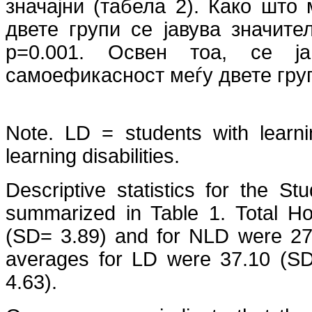
значајни (табела 2). Како што
двете групи се јавува значите
p=0.001. Освен тоа, се ја
самоефикасност меѓу двете групи 
Note. LD = students with learni
learning disabilities.
Descriptive statistics for the S
summarized in Table 1. Total H
(SD= 3.89) and for NLD were 27.
averages for LD were 37.10 (S
4.63).