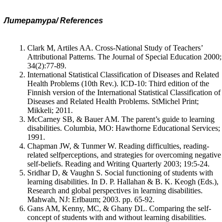
Литература/
References
Clark M, Artiles AA. Cross-National Study of Teachers’
Attributional Patterns. The Journal of Special Education 2000;
34(2):77-89.
International Statistical Classification of Diseases and Related
Health Problems (10th Rev.). ICD-10: Third edition of the
Finnish version of the International Statistical Classification of
Diseases and Related Health Problems. StMichel Print;
Mikkeli; 2011.
McCarney SB, & Bauer AM. The parent’s guide to learning
disabilities. Columbia, MO: Hawthorne Educational Services;
1991.
Chapman JW, & Tunmer W. Reading difficulties, reading-
related selfpercep­ti­ons, and strategies for overcoming negative
self-beliefs. Reading and Writing Quarterly 2003; 19:5-24.
Sridhar D, & Vaughn S. Social functioning of students with
learning disabilities. In D. P. Hallahan & B. K. Keogh (Eds.),
Research and global perspectives in learning disabilities.
Mahwah, NJ: Erlbaum; 2003. pp. 65-92.
Gans AM, Kenny, MC, & Ghany DL. Comparing the self-
concept of students with and without learning disabilities.