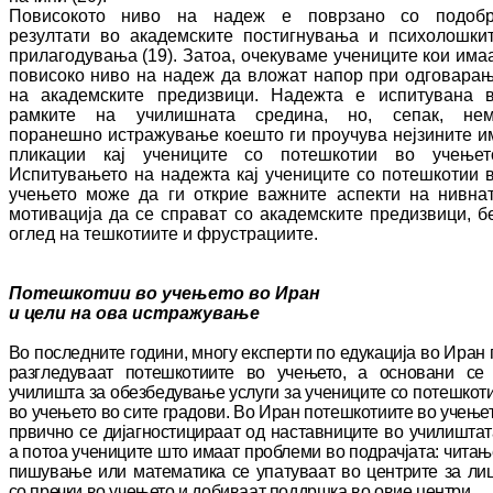
Повисокото ниво на надеж е поврзано со по­доб­
резултати во академските пос­тиг­ну­ва­ња и психолошки
прилагодувања (19). За­тоа, очекуваме учениците кои има
по­ви­со­ко ниво на надеж да вложат напор при од­го­ва­ра­
на академските предизвици. Надежта е испитувана 
рамките на училишната сре­ди­на, но, сепак, не
поранешно ис­тра­жу­ва­ње коешто ги проучува нејзините и
пли­ка­ции кај учениците со потешкотии во уче­ње­т
Испитувањето на надежта кај учениците со потешкотии 
учењето може да ги от­крие важните аспекти на нивна
мотивација да се справат со академските предизвици, б
оглед на тешкотиите и фрустрациите.
Потешкотии во учењето во Иран
и цели на ова истражување
Во последните години, многу експерти по еду­ка­ција во Иран 
разгледуваат по­теш­ко­тии­те во учењето, а основани се
училишта за обезбедување услуги за учениците со по­теш­кот
во учењето во сите градови. Во Иран по­теш­котиите во учење
првично се ди­јаг­нос­ти­ци­ра­ат од наставниците во учи­лиш­тат
а потоа уче­ни­ците што имаат про­бле­ми во подрачјата: чи­та­њ
пишување или ма­те­матика се упа­ту­ва­ат во центрите за ли
со пречки во учењето и добиваат поддршка во овие центри.