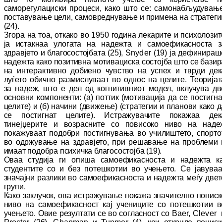
саморегулациски процеси, како што се: самонабљудување
поставување цели, са­мо­вреднување и примена на стратеги
(24).
Зго­ра на тоа, откако во 1950 година лекарите и психолозит
ја истакнаа улогата на надежта и самоефикасноста з
здравјето и бла­го­сос­тој­ба­та (25),
Snyder
(19) ја дефинираш
надежта како позитивна мотивациска состојба што се ба­зи­р
на интерактивно добиено чувство на ус­пех и тврди дек
луѓето обично раз­мис­лу­ва­ат во однос на целите. Теоријат
за надеж, што е дел од когнитивниот модел, вклучува дв
основни компоненти: (а) поттик (мо­ти­ва­ци­ја да се постигна
целите) и (б) начини (дви­же­ње) (стратегии и планови како д
се пос­тигнат целите). Истражувачите покажаа дек
тинејџерите и возрасните со повисоко ниво на наде
покажуваат подобри пос­тиг­ну­ва­ња во училиштето, спортот
во одржување на здравјето, при решавање на проблеми 
има­ат подобра психичка благосостојба (19).
Оваа студија ги опиша самоефикасноста и на­деж­та ка
студентите со и без потешкотии во уче­ње­то. Се јавуваа
значајни разлики во са­мо­ефикасноста и надежта меѓу двет
групи.
Како заклучок, ова истражување покажа зна­чи­телно пониск
ниво на самоефикасност кај уче­ни­ците со потешкотии в
учењето. Овие ре­зултати се во согласност со
Baer
,
Clever