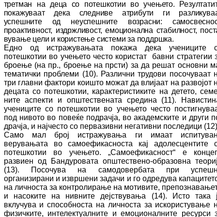
трет­ман на деца со потешкотии во учењето. Ре­зултати
покажуваат дека следниве ат­ри­бу­ти ги разликува
успешните од неус­пеш­ни­те возрасни: самосвеснос
проактивност, из­држливост, емоционална стабилност, пос­т
ву­вање цели и користење системи за под­дрш­ка.
Едно од истражувањата покажа дека уче­ни­ци­те 
потешкотии во учењето често ко­рис­тат бавни стратегии 
броење (на пр., брое­ње на прсти) за да решат основни м
те­ма­тички проблеми (10). Различни трудови по­со­чуваат 
три главни фактори коишто мо­жат да влијаат на развојот 
децата со по­тешкотии, карактеристиките на детето, се­ме
ните аспекти и општествената средина (11). Навистин
учениците со потешкотии во учењето често постигнува
под нивото во повеќе подрачја, во академските и други п
драчја, и најчесто со первазивни не­га­тив­ни последици (12)
Само мал број истражувања ги имаат ис­пи­ту­ва­
верувањата во самоефикасноста кај адо­лесцентите 
потешкотии во учењето. „Са­мо­ефикасност“ е конце
развиен од Бан­дуровата општествено-образовна теори
(13). Посочува на самодовербата при ус­пеш­
организирани и извршени задачи и го од­ре­ду­ва капацитет
на личноста за кон­тро­ли­ра­ње на мотивите, препознавање
и на­со­ки­те на нивните дејствувања (14). Исто така 
вклучува и способноста на личноста за ис­ко­ри­стување 
физичките, интелектуалните и емоционалните ресурси 