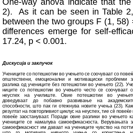
One-way anova indicate that the sc
2). As it can be seen in Table 2,
between the two groups F (1, 58) 
differences emerge for self-effi
17.24, p <
0
.001.
Дискусија и заклучок
Учениците со потешкотии во учењето се соо­чу­ваат со повеќ
општествени, емоционални и мо­ти­вациски проблеми з
разлика од уче­ни­ци­те без потешкотии во учењето (22). Уче
ни­ци­те со потешкотии во учењето често се соо­чу­ваат ­с
неуспех на училиште. Овие по­теш­ко­тии во учењет
доведуваат до побавно раз­ви­ва­ње на академскит
способности, што пак ги отеж­нува новите учења (23). Как
резултат на пов­то­рливиот циклус на неуспех, тие сѐ по­ве­ќе
повеќе заостануваат. Поради овие раз­ли­ки во учењето ка
учениците се намалува са­мо­ефикасноста. Верувањата з
са­мо­ефи­кас­ност им даваат на учениците чувство на пот­ти
што го мотивира нивното учење со ко­рис­те­ње н