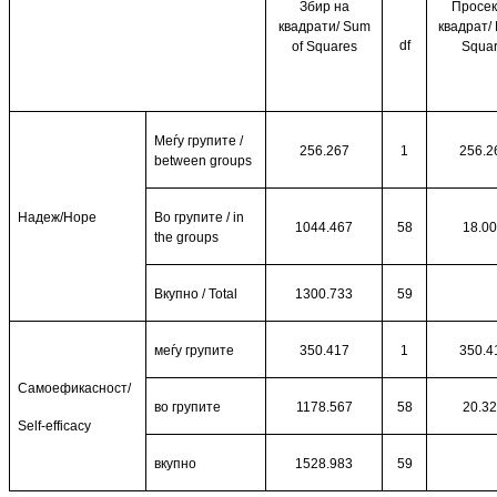
Збир на
Просек
квадрати/
Sum
квадрат/
df
of Squares
Squa
Меѓу групите /
256.267
1
256.2
between groups
Надеж/
Hope
Во групите
/ in
1044.467
58
18.0
the groups
Вкупно
/ Total
1300.733
59
меѓу групите
350.417
1
350.4
Самоефикасност/
во групите
1178.567
58
20.3
Self-efficacy
вкупно
1528.983
59