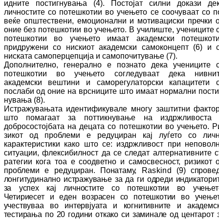
идните постигнувања (4). Пос­тојат силни докази де
личностите со по­тешкотии во учењето се соочуваат со п
ве­ќе општествени, емоционални и мо­ти­ва­ци
с
ки
пречки 
оние без потешкотии во уче­ње­то. В училиште, учениците 
по­теш­ко­тии во учењето имаат академски по­теш­ко­т
придружени со нискиот академски са­мо­кон­цепт (6) и 
ниската самоперцепција и са­мо­почитување (7).
Дополнително, генерално е познато дека уче­ниците 
потешкотии во учењето со­гле­ду­ва­ат дека нивни
академски вештини и са­мо­регулаторски капацитети 
послаби од оние на врсниците што имаат нормални пос­ти
ну­вања (8).
Истражувањата идентификувале многу заш­тит­ни факто
што помагаат за пот­тик­ну­ва­ње на издржливоста
добросостојбата на де­ца­та со потешкотии во учењето. Р
зи­кот од проблеми е редуциран кај лу­ѓе­то со лич
карактеристики како што се: из­држ­ливост при неповол
ситуации, флек­си­бил­ност да се следат алтернативните с
ра­те­ги­и кога тоа е соодветно и самосвесност, ри­зи­кот 
проблеми е редуциран.
Понатаму,
Raskind
(9) спрове
лонгитудинално ис­тра­жу­ва­ње за да ги одреди индикатори
за ус­пех кај личностите со потешкотии во уче­ње­т
Четириесет и еден возрасен со по­теш­ко­тии во учење
учествуваа во интервјуата и ко­гнитивните и академс
тестирања по 20 го­ди­ни откако си заминале од центарот 