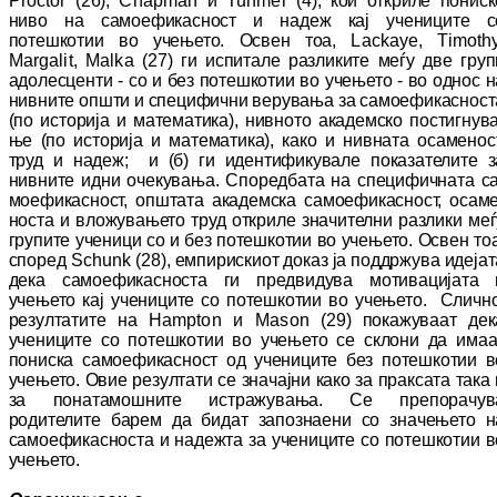
Proctor
(26),
Chapman
и
Tunmer
(4), кои от­кри­ле пониск
ниво на самоефикасност и на­деж кај учениците с
потешкотии во учењето. Ос­вен тоа,
Lackaye
,
Timoth
Margalit
,
Malka
(27) ги испитале разликите меѓу две груп
адо­лесценти - со и без потешкотии во учењето - во однос н
нивните општи и специфични ве­ру­вања за самоефикасност
(по историја и ма­те­матика), нивното академско пос­тиг­ну­ва
ње (по историја и математика), како и нивната оса­меност
труд и надеж; и (б) ги иден­ти­фи­ку­ва­ле показателите з
нивните идни оче­ку­ва­ња. Споредбата на специфичната са
мо­ефи­кас­ност, општата академска самоефикасност, оса­ме
носта и вложувањето труд откриле зна­чи­тел­ни разлики меѓ
групите ученици со и без потешкотии во учењето. Освен тоа
спо­ред
Schunk
(28), емпирискиот доказ ја под­др­жу­ва идеја
дека самоефикасноста ги пред­ви­ду­ва мотивацијата 
учењето кај учениците со потешкотии во учењето. Слично
ре­зул­та­ти­те на
Hampton
и
Mason
(29) покажуваат дек
учениците со потешкотии во учењето се скло­ни да имаа
пониска самоефикасност од уче­ни­ците без потешкотии в
учењето. Овие ре­зултати се значајни како за праксата така 
за понатамошните истражувања. Се пре­по­ра­чу­в
родителите барем да бидат запознаени со зна­че­њето н
самоефикасноста и надежта за уче­ни­ците со потешкотии в
учењето.