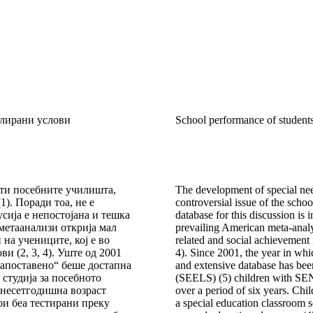
олирани услови
School performance of students
оти посебните училишта,
The development of special need
). Поради тоа, не е
controversial issue of the school
сија е непостојана и тешка
database for this discussion is 
метаанализи открија мал
prevailing American meta-analy
на учениците, кој е во
related and social achievement 
и (2, 3, 4). Уште од 2001
4). Since 2001, the year in w
 запоставено“ беше достапна
and extensive database has bee
студија за посебното
(SEELS) (5) children with SEN
анесетгодишна возраст
over a period of six years. Chi
ои беа тестирани преку
a special education classroom s