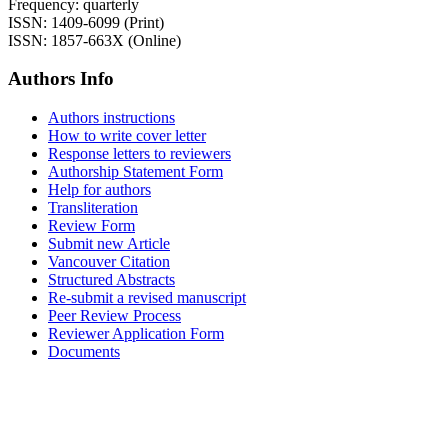
Frequency: quarterly
ISSN: 1409-6099 (Print)
ISSN: 1857-663X (Online)
Authors Info
Authors instructions
How to write cover letter
Response letters to reviewers
Authorship Statement Form
Help for authors
Transliteration
Review Form
Submit new Article
Vancouver Citation
Structured Abstracts
Re-submit a revised manuscript
Peer Review Process
Reviewer Application Form
Documents