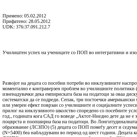
Примено: 05.02.2012
Прифатено: 28.05.2012
UDK: 376:37.091.212.7
Училиштен успех на учениците со ПОП во интегративни и из
Развојот на децата со посебни потреби во инклузивните наспр
моментално е контраверзен проблем во училишните политики (1
изненадувачки дека емпириската база на податоци за оваа диску
систематски да се подреди. Сепак, три постоечки американски 
или умерен ефект поврзан со училишните и социјалните успеси 
прилог на инклузивното школство споредено со посебните услов
год., годината кога САД го воведе „Актот-Ниедно дете да не е
поцврста и поопширна база на податоци. Во Лонгитудиналната 
образование (ЛСЗПО) (5) децата со ПОП помеѓу десет и седум
(N=5400) беа набљудувани во период од шест години. Децата к