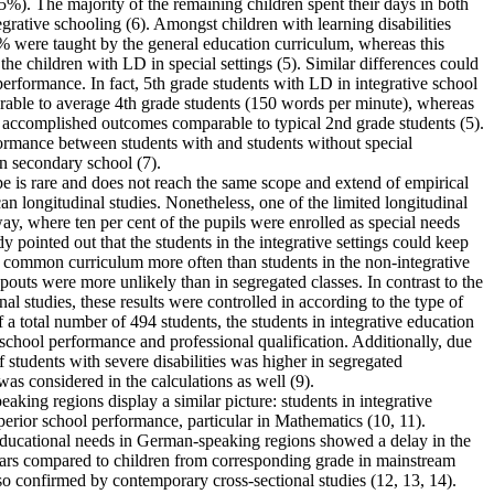
%). The majority of the remaining children spent their days in both
tegrative schooling (6). Amongst children with learning disabilities
1% were taught by the general education curriculum, whereas this
the children with LD in special settings (5). Similar differences could
erformance. In fact, 5th grade students with LD in integrative school
arable to average 4th grade students (150 words per minute), whereas
es accomplished outcomes comparable to typical 2nd grade students (5).
formance between students with and students without special
n secondary school (7).
e is rare and does not reach the same scope and extend of empirical
 longitudinal studies. Nonetheless, one of the limited longitudinal
ay, where ten per cent of the pupils were enrolled as special needs
udy pointed out that the students in the integrative settings could keep
e common curriculum more often than students in the non-integrative
opouts were more unlikely than in segregated classes. In contrast to the
al studies, these results were controlled in according to the type of
of a total number of 494 students, the students in integrative education
 school performance and professional qualification. Additionally, due
of students with severe disabilities was higher in segregated
 was considered in the calculations as well (9).
aking regions display a similar picture: students in integrative
erior school performance, particular in Mathematics (10, 11).
 educational needs in German-speaking regions showed a delay in the
ears compared to children from corresponding grade in mainstream
also confirmed by contemporary cross-sectional studies (12, 13, 14).