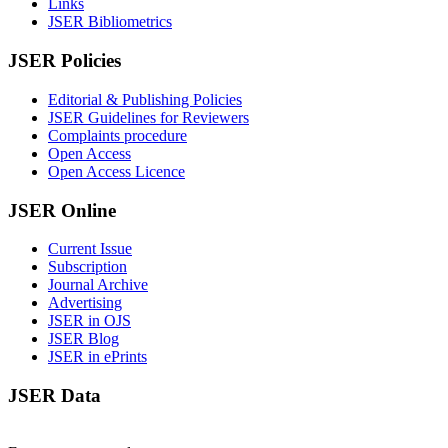
Links
JSER Bibliometrics
JSER Policies
Editorial & Publishing Policies
JSER Guidelines for Reviewers
Complaints procedure
Open Access
Open Access Licence
JSER Online
Current Issue
Subscription
Journal Archive
Advertising
JSER in OJS
JSER Blog
JSER in ePrints
JSER Data