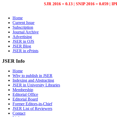
SJR 2016 = 0.13 | SNIP 2016 = 0.059 | IP
Home
Current Issue
Subscription
Journal Archive
Advertising
JSER in OJS
JSER Blog
JSER in ePrints
JSER Info
Home
Why to publish in JSER
Indexing and Abstracting
JSER in University Libraries
Membership
Editorial Office
Editorial Board
Former Editors-in-Chief
JSER List of Reviewers
Contact