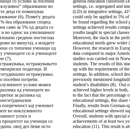
ници со услови за посебни
general education classroom (45
нклузивно“ образование во
settings, i.e. segregated and in
те деца ги поминуваа
(LD) in integrative settings, 4
азование (6). Помеѓу децата
could only be applied to 5% of 
1% беа образовани според
be found regarding the school p
ни само за 5% од децата со
settings achieved results comp
т и во однос на училишниот
youths taught in special class
чилишни средини постигнаа
Moreover, the slack in the per
рови во минута), а младите
educational needs grew wider i
бени со типични ученици од
However, the research in Europ
еѓу учениците со и учениците
data compared to major American
е (7).
studies was carried out in Norw
истражувања, истражувањето
students. The results of this st
а емпириски податоци. И
up with the requirements of th
нгитудинално истражување,
settings. In addition, school dr
со посебни потреби.
previously mentioned longitudin
нклузивните услови можеа
student’s disabilities (8). Out 
 разлика од учениците во
achieved higher levels in both,
ретки за разлика од
to the fact that the percentage 
 лонгитудинални
educational settings, this share
а попреченост кај ученикот
Finally, results from German-spe
ците во инклузивното
educational settings showed sup
лишниот успех и
Overall, students with special
а процентот на ученици со
achievements of at least two y
дини, овој дел беше исто
education (11). This result is 