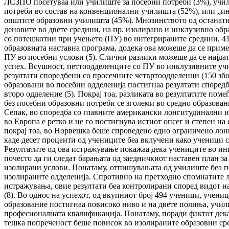
ЛСЗПО посетуваа или училиште за посебни потреби (3%), учил
потреби во состав на конвенционални училишта (52%), или „и
општите образовни училишта (45%). Мнозинството од останати
деновите во двете средини, на пр. изолирано и инклузивно обр
со потешкотии при учењето (ПУ) во интегрираните средини, 4
образовната наставна програма, додека ова можеше да се приме
ПУ во посебни услови (5). Слични разлики можеше да се најда
успех. Всушност, петтоодделенците со ПУ во инклузивните у
резултати споредбени со просечните четвртоодделенци (150 збо
образовани во посебни одделенија постигнаа резултати според
второ одделение (5). Покрај тоа, разликата во резултатите пом
без посебни образовни потреби се зголеми во средно образовани
Сепак, во споредба со главните американски лонгитудинални 
во Европа е ретко и не го постигнува истиот опсег и степен н
покрај тоа, во Норвешка беше спроведено едно ограничено ло
каде десет проценти од учениците беа вклучени како ученици 
Резултатите од ова истражување покажаа дека учениците во и
почесто да ги следат барањата од заедничкиот наставен план за
изолирани услови. Понатаму, отпишувањата од училиште беа по
изолираните одделенија. Спротивно на претходно спомнатите
истражувања, овие резултати беа контролирани според видот н
(8). Во однос на успехот, од вкупниот број 494 ученици, учени
образование постигнаа повисоко ниво и на двете полиња, учи
професионалната квалификација. Понатаму, поради фактот дек
тешка попреченост беше повисок во изолираните образовни сре