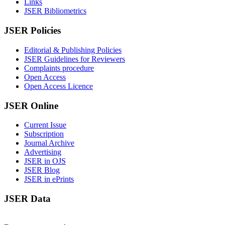
Links
JSER Bibliometrics
JSER Policies
Editorial & Publishing Policies
JSER Guidelines for Reviewers
Complaints procedure
Open Access
Open Access Licence
JSER Online
Current Issue
Subscription
Journal Archive
Advertising
JSER in OJS
JSER Blog
JSER in ePrints
JSER Data