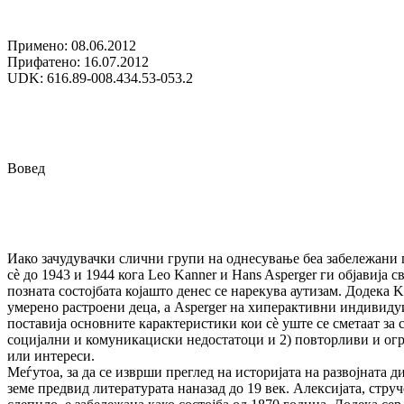
Примено: 08.06.2012
Прифатено: 16.07.2012
UDK: 616.89-008.434.53-053.2
Вовед
Иако зачудувачки слични групи на однесување беа забележани пр
сè до 1943 и 1944 кога Leo Kanner и Hans Asperger ги објавија 
позната состојбата којашто денес се нарекува аутизам. Додека 
умерено растроени деца, а Asperger на хиперактивни индивидуи
поставија основните карактеристики кои сè уште се сметаат за с
социјални и комуникациски недостатоци и 2) повторливи и ог
или интереси.
Меѓутоа, за да се изврши преглед на историјата на развојната ди
земе предвид литературата наназад до 19 век. Алексијата, стру