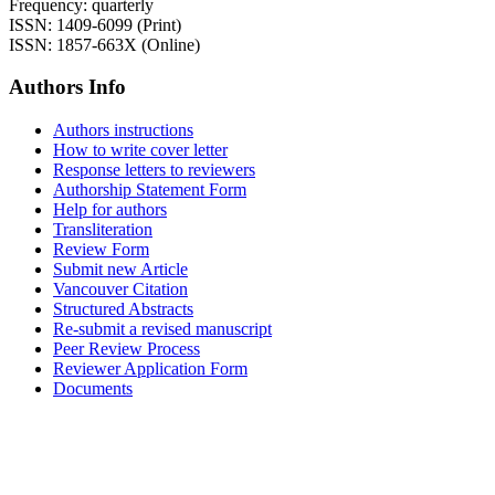
Frequency: quarterly
ISSN: 1409-6099 (Print)
ISSN: 1857-663X (Online)
Authors Info
Authors instructions
How to write cover letter
Response letters to reviewers
Authorship Statement Form
Help for authors
Transliteration
Review Form
Submit new Article
Vancouver Citation
Structured Abstracts
Re-submit a revised manuscript
Peer Review Process
Reviewer Application Form
Documents