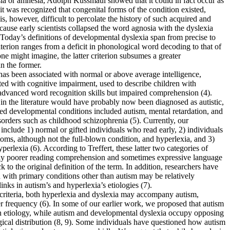
sia or amnesia, Adolph Kussmaul showed that it could in fact occur as
 it was recognized that congenital forms of the condition existed,
 is, however, difficult to percolate the history of such acquired and
cause early scientists collapsed the word agnosia with the dyslexia
day’s definitions of developmental dyslexia span from precise to
iterion ranges from a deficit in phonological word decoding to that of
one might imagine, the latter criterion subsumes a greater
an the former.
as been associated with normal or above average intelligence,
ated with cognitive impairment, used to describe children with
dvanced word recognition skills but impaired comprehension (4).
in the literature would have probably now been diagnosed as autistic,
ated developmental conditions included autism, mental retardation, and
orders such as childhood schizophrenia (5). Currently, our
nclude 1) normal or gifted individuals who read early, 2) individuals
oms, although not the full-blown condition, and hyperlexia, and 3)
erlexia (6). According to Treffert, these latter two categories of
ely poorer reading comprehension and sometimes expressive language
ck to the original definition of the term. In addition, researchers have
 with primary conditions other than autism may be relatively
ks in autism’s and hyperlexia’s etiologies (7).
 criteria, both hyperlexia and dyslexia may accompany autism,
r frequency (6). In some of our earlier work, we proposed that autism
 etiology, while autism and developmental dyslexia occupy opposing
cal distribution (8, 9). Some individuals have questioned how autism