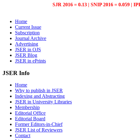
SJR 2016 = 0.13 | SNIP 2016 = 0.059 | IP
Home
Current Issue
Subscription
Journal Archive
Advertising
JSER in OJS
JSER Blog
JSER in ePrints
JSER Info
Home
Why to publish in JSER
Indexing and Abstracting
JSER in University Libraries
Membership
Editorial Office
Editorial Board
Former Editors-in-Chief
JSER List of Reviewers
Contact