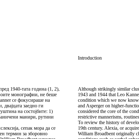
Introduction
ед 1940-тата година (1, 2),
Although strikingly similar clus
своите монографии, не беше
1943 and 1944 that Leo Kanner
Kanner се фокусираше на
condition which we now know a
, двајцата заедно ги
and Asperger on higher-function
уштина на состојбите: 1)
considered the core of the cond
раничени манири, рутини
restrictive mannerisms, routines,
To review the history of develo
слексија, сепак мора да се
19th century. Alexia, or acqui
чен термин за зборовно
William Broadbent originally c