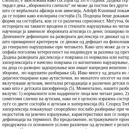
слепило, е забележана како состојба од 1870 година. Додека сер
тврдел дека „зборовното слепило“ не може да постои без други
што се вербалната афазија или амнезија, Adolph Kussmaul пока
да се појави како изолирана состојба (3). Подоцна беше докажа
форми на состојбата, кои се со различна сериозност. Меѓутоа, б
историјата на таквите вродени и стекнати нарушувања во чита
научници ја замениле зборовната агнозија со денес пошироко п
Денешните дефиниции на развојната дислексија се движат од п
што примарниот критериум се движи од дефицит на фонолошко
до генерално нарушување при читањето. Како што може да се 
опфаќа поголема хетерогеност на индивидуи за разлика од пре
Додека развојната дислексија е поврзана со нормална или натп
хиперлексијата е начелно поврзана со когнитивно нарушување,
на деца со развојно задоцнување кои имаат напредни вештини 
зборови, но нарушено разбирање (4). Иако многу од децата во 
дијагностицирани како аутистични, во минатото опсегот на пов
вклучуваше аутизам, ментална ретардација и различни детски
како што е детската шизофренија (5). Моментално, нашето раз
вклучи: 1) нормалните или надарените лица кои читаат рано, 2)
симптоми слични на аутизам, иако не е целосно изразена состој
луѓе со двете состојби и аутизам и хиперлексија (6). Според Tref
хиперлексија покажуваат споредбено послабо разбирање при ч
недостаток на јазично изразување, карактеристики кои се повр
дефиниција на терминот. Во продолжение, истражувачите прона
придружена со основните услови различни од аутизмот е релат