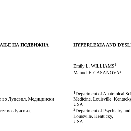
ЃАЊЕ НА ПОДВИЖНА
HYPERLEXIA AND DYSLE
1
Emily L. WILLIAMS
,
2
Manuel F. CASANOVA
1
Department of Anatomical Sci
ет во Луисвил, Медицински
Medicine, Louisville, Kentucky
USA
2
тет во Луисвил,
Department of Psychiatry and 
Louisville, Kentucky,
USA