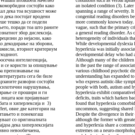
 William Broadbent начелно
conditions such as verbal apha
 коморбидни состојби како
an isolated condition (3). Later
жал дека тоа всушност може
spanning a range of severity. It
но дека постојат вродени
congenital reading disorders be
еше тешко да се подели
more commonly known today. To
њето, поради тоа што раните
vague, such that the primary cr
ознатиот збор дислексија.
a general reading disorder. As 
рецизни до нејасни, како
heterogeneity of individuals th
 декодирање на зборови,
While developmental dyslexia h
замисли, вториот критериум
hyperlexia was initially associ
тходниот.
developmental delay who had a
росечна интелигенција,
Although many of the children 
 и се користи за опишување
in the past the range of associ
за препознавање на
various childhood psychotic dis
литературата сега би биле
understanding has expanded to i
рзаните развојни состојби
who express autistic-like sympt
 психотични нарушувања,
people with both, autism and hyp
бирање се прошири и ги
hyperlexia exhibit comparativ
 лицата кои пројавуваат
deficits, traits which harken ba
бата и хиперлексија и 3)
found that hyperlexia comorbid
fert, овие две категории на
uncommon, suggesting shared lin
итањето и понекогаш
Despite the divergence in their
зуваат со оригиналната
although the former with greate
јдоа дека хиперлексијата
and hyperlexia share a common
ивно невообичаена,
extremes on a neuro-morphologi