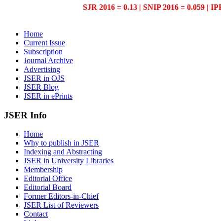
SJR 2016 = 0.13 | SNIP 2016 = 0.059 | IP
Home
Current Issue
Subscription
Journal Archive
Advertising
JSER in OJS
JSER Blog
JSER in ePrints
JSER Info
Home
Why to publish in JSER
Indexing and Abstracting
JSER in University Libraries
Membership
Editorial Office
Editorial Board
Former Editors-in-Chief
JSER List of Reviewers
Contact