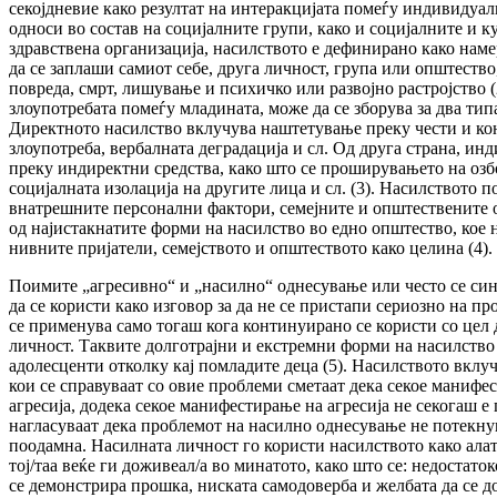
секојдневие како резултат на интеракцијата помеѓу индивидуа
односи во состав на социјалните групи, како и социјалните и к
здравствена организација, насилството е дефинирано како наме
да се заплаши самиот себе, друга личност, група или општество
повреда, смрт, лишување и психичко или развојно растројство 
злоупотребата помеѓу младината, може да се зборува за два тип
Директното насилство вклучува наштетување преку чести и кон
злоупотреба, вербалната деградација и сл. Од друга страна, и
преку индиректни средства, како што се проширувањето на озб
социјалната изолација на другите лица и сл. (3). Насилството п
внатрешните персонални фактори, семејните и општествените од
од најистакнатите форми на насилство во едно општество, кое н
нивните пријатели, семејството и општеството како целина (4).
Поимите „агресивно“ и „насилно“ однесување или често се си
да се користи како изговор за да не се пристапи сериозно на пр
се применува само тогаш кога континуирано се користи со цел 
личност. Таквите долготрајни и екстремни форми на насилство
адолесценти отколку кај помладите деца (5). Насилството вклу
кои се справуваат со овие проблеми сметаат дека секое маниф
агресија, додека секое манифестирање на агресија не секогаш е
нагласуваат дека проблемот на насилно однесување не потекнува
поодамна. Насилната личност го користи насилството како алат
тој/таа веќе ги доживеал/а во минатото, како што се: недостат
се демонстрира прошка, ниската самодоверба и желбата да се д