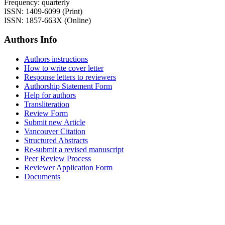
Frequency: quarterly
ISSN: 1409-6099 (Print)
ISSN: 1857-663X (Online)
Authors Info
Authors instructions
How to write cover letter
Response letters to reviewers
Authorship Statement Form
Help for authors
Transliteration
Review Form
Submit new Article
Vancouver Citation
Structured Abstracts
Re-submit a revised manuscript
Peer Review Process
Reviewer Application Form
Documents