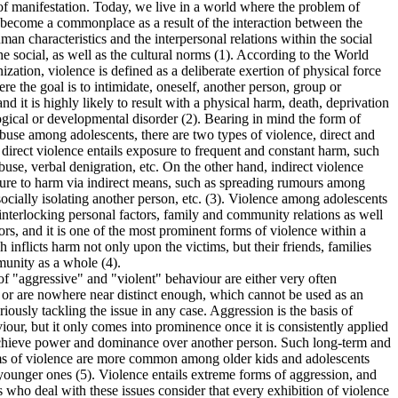
 of manifestation. Today, we live in a world where the problem of
 become a commonplace as a result of the interaction between the
man characteristics and the interpersonal relations within the social
e social, as well as the cultural norms (1). According to the World
zation, violence is defined as a deliberate exertion of physical force
e the goal is to intimidate, oneself, another person, group or
d it is highly likely to result with a physical harm, death, deprivation
gical or developmental disorder (2). Bearing in mind the form of
buse among adolescents, there are two types of violence, direct and
 direct violence entails exposure to frequent and constant harm, such
buse, verbal denigration, etc. On the other hand, indirect violence
sure to harm via indirect means, such as spreading rumours among
socially isolating another person, etc. (3). Violence among adolescents
f interlocking personal factors, family and community relations as well
tors, and it is one of the most prominent forms of violence within a
h inflicts harm not only upon the victims, but their friends, families
unity as a whole (4).
of "aggressive" and "violent" behaviour are either very often
r are nowhere near distinct enough, which cannot be used as an
riously tackling the issue in any case. Aggression is the basis of
iour, but it only comes into prominence once it is consistently applied
achieve power and dominance over another person. Such long-term and
s of violence are more common among older kids and adolescents
ounger ones (5). Violence entails extreme forms of aggression, and
 who deal with these issues consider that every exhibition of violence