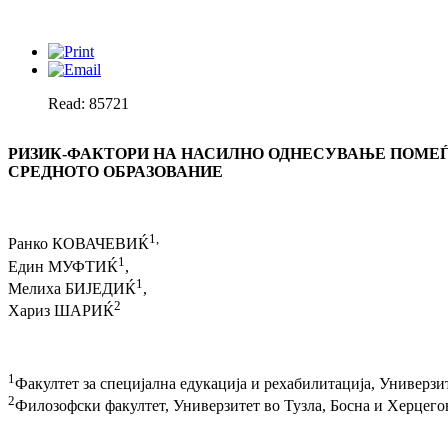
Read: 85721
РИЗИК-ФАКТОРИ НА НАСИЛНО ОДНЕСУВАЊЕ ПОМЕЃ
СРЕДНОТО ОБРАЗОВАНИЕ
1,
Ранко КОВАЧЕВИЌ
1
Един МУФТИЌ
,
1
Мелиха БИЈЕДИЌ
,
2
Хариз ШАРИЌ
1
Факултет за специјална едукација и рехабилитација, Универзи
2
Филозофски факултет, Универзитет во Тузла, Босна и Херцег