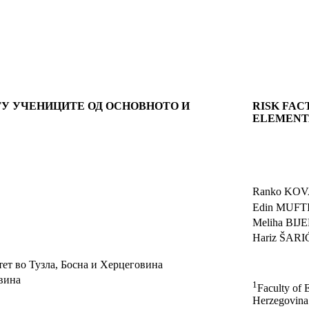
У УЧЕНИЦИТЕ ОД ОСНОВНОТО И
RISK FAC
ELEMENT
Ranko KO
Edin MUFT
Meliha BIJ
Hariz ŠARI
тет во Тузла, Босна и Херцеговина
овина
1
Faculty of 
Herzegovina