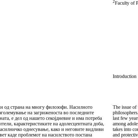
2
Faculty of 
Introduction
ан од страна на многу филозофи. Насилното
The issue of
зголемување на загриженоста во последните
philosophers
ата, е дел од нашето секојдневие и има потреба
last few year
ители, карактеристиките на адолесцентната доба,
among adolesc
насилничко однесување, како и неговите видливи
takes into co
вет каде проблемот на насилството постана
and protectiv