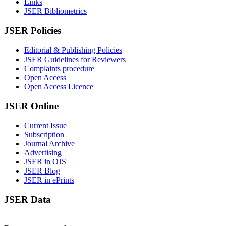
Links
JSER Bibliometrics
JSER Policies
Editorial & Publishing Policies
JSER Guidelines for Reviewers
Complaints procedure
Open Access
Open Access Licence
JSER Online
Current Issue
Subscription
Journal Archive
Advertising
JSER in OJS
JSER Blog
JSER in ePrints
JSER Data