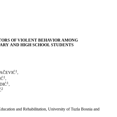
TORS OF VIOLENT BEHAVIOR AMONG
ARY AND HIGH SCHOOL STUDENTS
1
VAČEVIĆ
,
1
IĆ
,
1
EDIĆ
,
2
Ć
Education and Rehabilitation, University of Tuzla Bosnia and