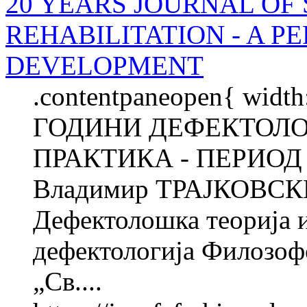
20 YEARS JOURNAL OF
REHABILITATION - A P
DEVELOPMENT
.contentpaneopen{ width
ГОДИНИ ДЕФЕКТОЛО
ПРАКТИКА - ПЕРИОД
Владимир ТРАЈКОВСКИ
Дефектолошка теорија и
дефектологија Филозоф
„Св....