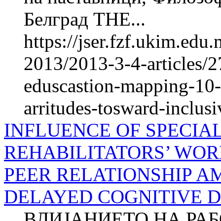
Белград THE...
https://jser.fzf.ukim.ed
2013/2013-3-4-articles/27
eduscastion-mapping-10-y
arritudes-tosward-inclus
INFLUENCE OF SPECIA
REHABILITATORS’ WOR
PEER RELATIONSHIP 
DELAYED COGNITIVE 
ВЛИЈАНИЕТО НА РА