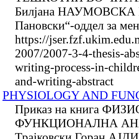
Билјана НАУМОВСКА М
Пановски“-оддел за мент
https://jser.fzf.ukim.ed
2007/2007-3-4-thesis-abs
writing-process-in-child
and-writing-abstract
PHYSIOLOGY AND FUN
Приказ на книга ФИЗ
ФУНКЦИОНАЛНА АНА
Трајковски Горан АЈД