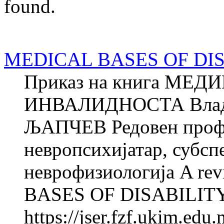
found.
MEDICAL BASES OF DI
Приказ на книга МЕ
ИНВАЛИДНОСТА Владим
ЉАПЧЕВ Редовен профе
невропсихијатар, субсп
неврофизиологија A re
BASES OF DISABILITY Vl
https://jser.fzf.ukim.ed