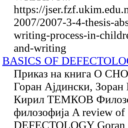
https://jser.fzf.ukim.ed
2007/2007-3-4-thesis-abs
writing-process-in-child
and-writing
BASICS OF DEFECTOL
Приказ на книга O 
Горан Ајдински, Зоран
Кирил ТЕМКОВ Филозоф
филозофија A review o
DEFECTOLOGY Goran Ajd