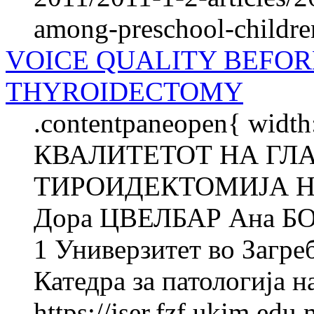
among-preschool-children-
VOICE QUALITY BEFOR
THYROIDECTOMY
.contentpaneopen{ width
КВАЛИТЕТОТ НА ГЛА
ТИРОИДЕКТОМИЈА Н
Дора ЦВЕЛБАР Ана Б
1 Универзитет во Загреб
Катедра за патологија на
https://jser.fzf.ukim.ed