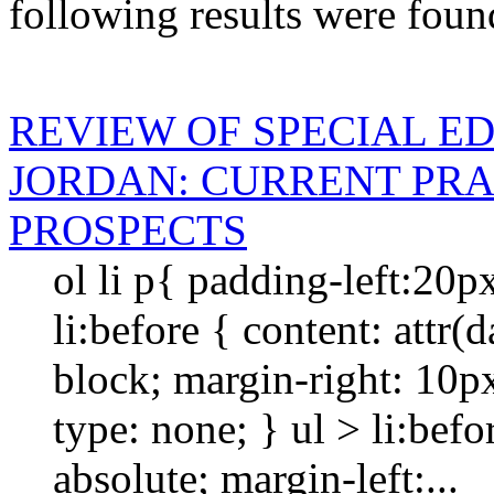
following results were foun
REVIEW OF SPECIAL E
JORDAN: CURRENT PRA
PROSPECTS
ol li p{ padding-left:20p
li:before { content: attr(da
block; margin-right: 10px; 
type: none; } ul > li:befo
absolute; margin-left:...