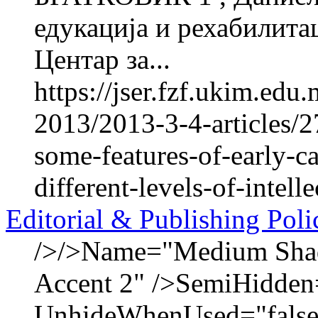
едукација и рехабилитац
Центар за...
https://jser.fzf.ukim.ed
2013/2013-3-4-articles/2
some-features-of-early-ca
different-levels-of-intelle
Editorial & Publishing Poli
/>/>Name="Medium Shadi
Accent 2" />SemiHidden
UnhideWhenUsed="false