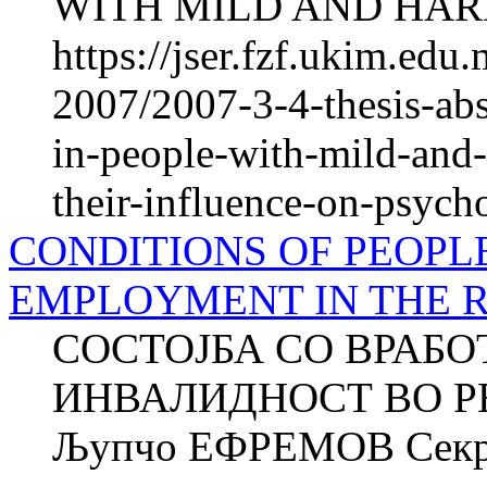
WITH MILD AND HAR
https://jser.fzf.ukim.ed
2007/2007-3-4-thesis-abs
in-people-with-mild-and-
their-influence-on-psych
CONDITIONS OF PEOPLE
EMPLOYMENT IN THE 
СОСТОЈБА СО ВРАБ
ИНВАЛИДНОСТ ВО Р
Љупчо ЕФРЕМОВ Секре