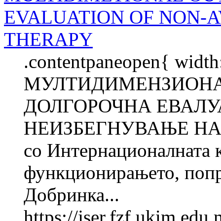
EVALUATION OF NON-
THERAPY
.contentpaneopen{ width
МУЛТИДИМЕНЗИОНА
ДОЛГОРОЧНА ЕВАЛУА
НЕИЗБЕГНУВАЊЕ НА 
со Интернационалната 
функционирањето, попре
Добринка...
https://jser.fzf.ukim.ed