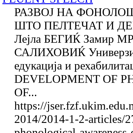
РАЗВОЈ НА ФОНОЛО
ШТО ПЕЛТЕЧАТ И Д
Лејла БЕГИЌ Замир М
САЛИХОВИЌ Универзите
едукација и рехабилита
DEVELOPMENT OF P
OF...
https://jser.fzf.ukim.ed
2014/2014-1-2-articles/
phonological-awareness-o