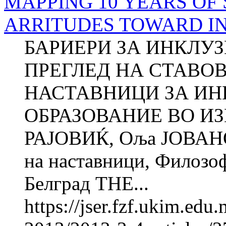
MAPPING 10 YEARS OF 
ARRITUDES TO­WARD I
БАРИЕРИ ЗА ИНКЛУ
ПРЕГЛЕД НА СТАВО
НАСТАВНИЦИ ЗА И
ОБРАЗОВАНИЕ ВО ИЗ
РАЈОВИЌ, Оља ЈОВАНО
на наставници, Фи­ло­зо
Белград THE...
https://jser.fzf.ukim.ed