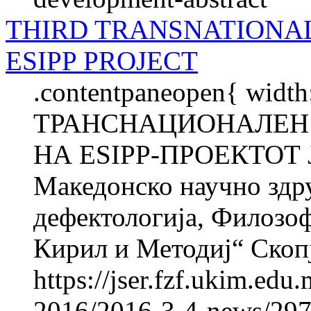
THIRD TRANSNATIONAL
ESIPP PROJECT
.contentpaneopen{ widt
ТРАНСНАЦИОНАЛЕН 
НА ESIPP-ПРОЕКТОТ
Македонско научно здру
дефектологија, Филозоф
Кирил и Методиј“ Скопје
https://jser.fzf.ukim.ed
2016/2016-3-4-news/2977