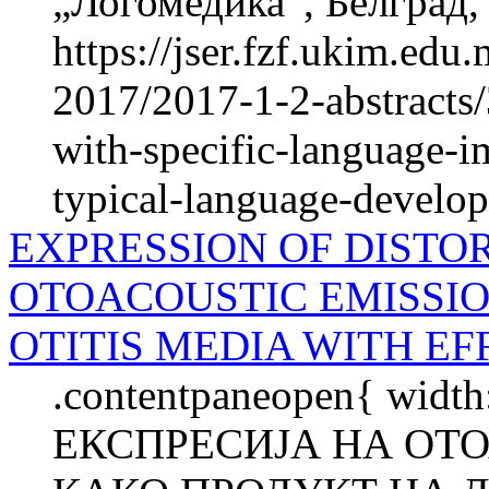
„Логомедика“, Белград, 
https://jser.fzf.ukim.ed
2017/2017-1-2-abstracts
with-specific-language-i
typical-language-develop
EXPRESSION OF DISTO
OTOACOUSTIC EMISSIO
OTITIS MEDIA WITH EF
.contentpaneopen{ width
ЕКСПРЕСИЈА НА ОТ