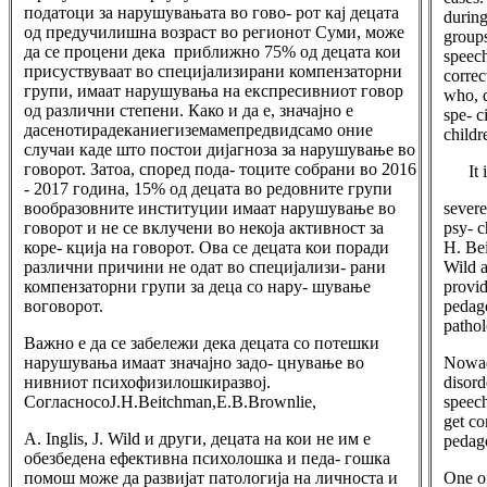
податоци за нарушувањата во гово- рот кај децата
during
од предучилишна возраст во регионот Суми, може
groups
да се процени дека приближно 75% од децата кои
speech
присуствуваат во специјализирани компензаторни
correc
групи, имаат нарушувања на експресивниот говор
who, d
од различни степени. Како и да е, значајно е
spe- c
дасенотирадеканиегиземамепредвидсамо оние
childr
случаи каде што постои дијагноза за нарушување во
говорот. Затоа, според пода- тоците собрани во 2016
It
- 2017 година, 15% од децата во редовните групи
вообразовните институции имаат нарушување во
severe
говорот и не се вклучени во некоја активност за
psy- c
коре- кција на говорот. Ова се децата кои поради
H. Bei
различни причини не одат во специјализи- рани
Wild a
компензаторни групи за деца со нару- шување
provid
воговорот.
pedago
pathol
Важно е да се забележи дека децата со потешки
нарушувања имаат значајно задо- цнување во
Nowada
нивниот психофизилошкиразвој.
disord
СогласносоJ.H.Beitchman,E.B.Brownlie,
speech
get co
A. Inglis, J. Wild и други, децата на кои не им е
pedago
обезбедена ефективна психолошка и педа- гошка
помош може да развијат патологија на личноста и
One of