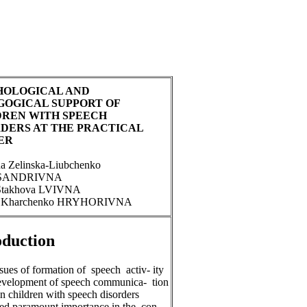
HOLOGICAL AND
GOGICAL SUPPORT OF
DREN WITH SPEECH
DERS AT THE PRACTICAL
ER
a Zelinska-Liubchenko
SANDRIVNA
 Stakhova LVIVNA
a Kharchenko HRYHORIVNA
oduction
sues of formation of speech activ- ity
evelopment of speech communica- tion
 in children with speech disorders
red paramount importance in the con-