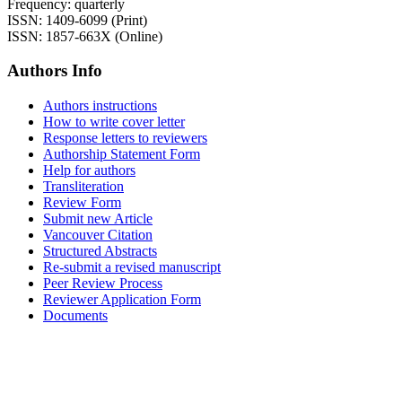
Frequency: quarterly
ISSN: 1409-6099 (Print)
ISSN: 1857-663X (Online)
Authors Info
Authors instructions
How to write cover letter
Response letters to reviewers
Authorship Statement Form
Help for authors
Transliteration
Review Form
Submit new Article
Vancouver Citation
Structured Abstracts
Re-submit a revised manuscript
Peer Review Process
Reviewer Application Form
Documents