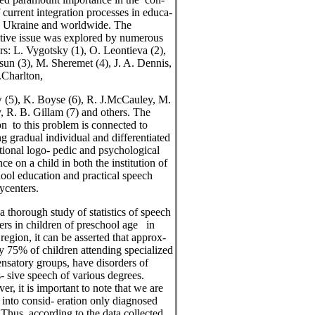
f current integration processes in educa-
in Ukraine and worldwide. The
tive issue was explored by numerous
rs: L. Vygotsky (1), О. Leontieva (2),
sun (3), М. Sheremet (4), J. A. Dennis,
V.Charlton,
 (5), K. Boyse (6), R. J.McCauley, M.
, R. B. Gillam (7) and others. The
on to this problem is connected to
ng gradual individual and differentiated
tional logo- pedic and psychological
nce on a child in both the institution of
ool education and practical speech
ycenters.
 thorough study of statistics of speech
ers in children of preschool age in
egion, it can be asserted that approx-
y 75% of children attending specialized
satory groups, have disorders of
- sive speech of various degrees.
r, it is important to note that we are
 into consid- eration only diagnosed
 Thus, according to the data collected