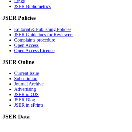
Links
JSER Bibliometrics
JSER Policies
Editorial & Publishing Policies
JSER Guidelines for Reviewers
Complaints procedure
Open Access
Open Access Licence
JSER Online
Current Issue
Subscription
Journal Archive
Advertising
JSER in OJS
JSER Blog
JSER in ePrints
JSER Data