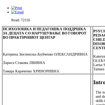
Read: 72116
ПСИХОЛОШКА И ПЕДАГОШКА ПОДДРШКА
PSYC
ЗА ДЕЦАТА СО НАРУШУВАЊЕ ВО ГОВОРОТ
PEDA
ВО ПРАКТИЧНИОТ ЦЕНТАР
CHIL
DISOR
CENT
Катерина Зиелинска-Љубченко ОЛЕКСАНДРИВНА
Kateryn
OLEK
Лариса Стакова ЛВИВНА
Larisa
Tamar
Тамара Караченко ХРИНОРИВНА
Intr
The is
and d
skills
acqui