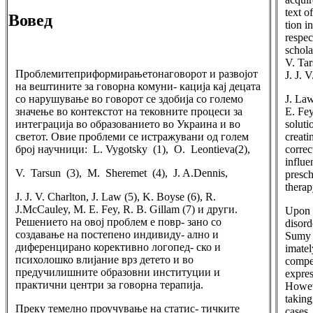
text o
Вовед
tion 
respec
schola
V. Tar
Проблемитеприформирањетонаговорот и развојот
J. J. 
на вештините за говорна комуни- кација кај децата
со нарушување во говорот се здобија со големо
J. Law
значење во контекстот на тековните процеси за
E. Fey
интеграција во образованието во Украина и во
soluti
светот. Овие проблеми се истражувани од голем
creati
број научници: L. Vygotsky (1), О. Leontieva(2),
correc
influe
V. Tarsun (3), М. Sheremet (4), J. A.Dennis,
presch
therap
J. J. V. Charlton, J. Law (5), K. Boyse (6), R.
J.McCauley, M. E. Fey, R. B. Gillam (7) и други.
Upon a
Решението на овој проблем е повр- зано со
disord
создавање на постепено индивиду- ално и
Sumy r
диференцирано корективно логопед- ско и
imatel
психолошко влијание врз детето и во
compen
предучилишните образовни институции и
expres
практични центри за говорна терапија.
Howeve
taking
Преку темелно проучување на статис- тичките
cases.