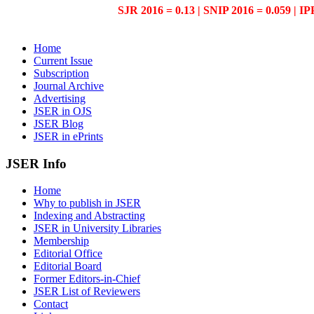
SJR 2016 = 0.13 | SNIP 2016 = 0.059 | IP
Home
Current Issue
Subscription
Journal Archive
Advertising
JSER in OJS
JSER Blog
JSER in ePrints
JSER Info
Home
Why to publish in JSER
Indexing and Abstracting
JSER in University Libraries
Membership
Editorial Office
Editorial Board
Former Editors-in-Chief
JSER List of Reviewers
Contact