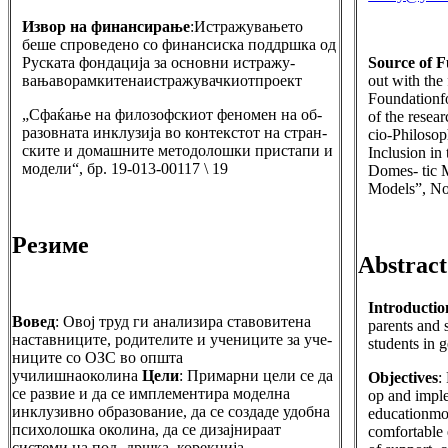
Извор на финансирање
:Истражувањето
беше спроведено со финансиска поддршка од
Руската фондација за основни истражу-
Source of 
вањаворамкитенаистражувачкиотпроект
out with the
Foundationf
„Сфаќање на филозофскиот феномен на об-
of the resea
разовната инклузија во контекстот на стран-
cio-Philoso
ските и домашните методолошки пристапи и
Inclusion in
модели“, бр. 19-013-00117 \ 19
Domes- tic 
Models”, No
Резиме
Abstract
Introductio
Вовед
: Овој труд ги анализира ставовитена
parents and 
наставниците, родителите и учениците за уче-
students in 
ниците со ОЗС во општа
училишнаоколина
Цели
: Примарни цели се да
Objectives
:
се развие и да се имплементира моделна
op and imple
инклузивно образование, да се создаде удобна
educationmod
психолошка околина, да се дизајнираат
comfortable 
системи на под- дршка, корекција,