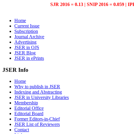
SJR 2016 = 0.13 | SNIP 2016 = 0.059 | IP
Home
Current Issue
Subscription
Journal Archive
Advertising
JSER in OJS
JSER Blog
JSER in ePrints
JSER Info
Home
Why to publish in JSER
Indexing and Abstracting
JSER in University Libraries
Membership
Editorial Office
Editorial Board
Former Editors-in-Chief
JSER List of Reviewers
Contact