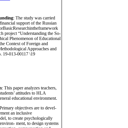
Funding
: The study was carried
 financial support of the Russian
orBasicResearchintheframework
rch project “Understanding the So-
phical Phenomenon of Educational
 the Context of Foreign and
Methodological Approaches and
. 19-013-00117 \19
n
: This paper analyzes teachers,
students’ attitudes to HLA
general educational environment.
 Primary objectives are to devel-
ment an inclusive
el, to create psychologically
environ- ment, to design systems