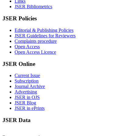
Links
JSER Bibliometrics
JSER Policies
Editorial & Publishing Policies
JSER Guidelines for Reviewers
Complaints procedure
Open Access
Open Access Licence
JSER Online
Current Issue
Subscription
Journal Archive
Advertising
JSER in OJS
JSER Blog
JSER in ePrints
JSER Data