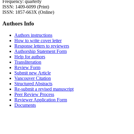
Frequency: quarterly
ISSN: 1409-6099 (Print)
ISSN: 1857-663X (Online)
Authors Info
Authors instructions
How to write cover letter
Response letters to reviewers
Authorship Statement Form
Help for authors
Transliteration
Review Form
Submit new Article
Vancouver Citation
Structured Abstracts
Re-submit a revised manuscript
Peer Review Process
Reviewer Application Form
Documents