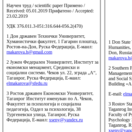
Научен труд / scientific paper Примено /
Received: 05.01.2019 Прифатено / Accepted:
23.02.2019
УДК 376.011.3-051:316.644-056.2(470)
1 Дон државен Технички Универзитет,
Хуманистички факултет, 1 Гагарин плоштад,
1 Don State 
Ростов-на-Дон, Руска Федерација, Е-маил:
Humanities,
makarova.h@gmail.com
Don, Russian
makarova.h
2 Јужен Федерален Универзитет, Институт за
економски менаџмент, Средински и
2 Southern F
социјални системи. Чеков ул. 22, зграда „А“,
Management 
Таганрог, Руска Федерација, Е-маил:
and Social S
elmakarova@sfedu.ru
Building «А
3 Ростов државен Економски Универзитет,
E-mail:
elma
Таганрог Институт именуван по А. Чеков,
Факултет за психологија и социјална
3 Rostov St
педагогија, Оддел за психологија, 38
Taganrog Ins
Тургеневски улица, Таганрог, Руска
Faculty of 
Федерација, Е-маил:
xseny@yandex.ru
Psychology 
Taganrog, Ru
xseny@yand