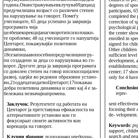
година.Оваистражувањевклучува69децаод
degrees of spe
предучилишна возраст со различен степен
participants, 6
на нарушување на говорот. Помеѓу
completed the 
учесниците, 65 деца успешно ја завршија
correction of 
програмата чија
psychological p
целбешекорекцијанаговоротипсихолошки-
the center sho
те проблеми; 48 од учесниците го напуштија
enrolled in spe
Центарот, покажувајќи позитивни
signed for chil
динамики,
Other children
18сезапишаавопосебнипредучилишнигру-
sufficient leve
пи создадени за деца со нарушувања во го-
development, a
ворот. Другите деца ја завршија програмата
establishments;
со доволен степен на говор ипсихосоцијален
center; 17 sho
развој, одејќи во редовни образовни устано-
only for 4 have
ви,21оддецатаодатвоЦентарот;17покажаа
Conclusio
добра позитивна динамика и само кај 4 е за-
repre-
бележана незначајнапромена.
sent effectiven
Заклучок
: Резултатите од работата на
focusing their 
Центарот ја претставуваа ефикасноста на
de- velopment.
алтернативните установи кои ги
фокусираат своите активности кон
Keywords
:
ps
корекција на говорот.
support, childr
search and prac
Клучни зборови
:
психолошка ипедагош-