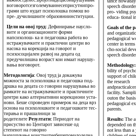
tance nowadays
воговоротсезголемуваинесеприсутнипро-
speech disorde
грами што нудат психолошка помош во
pro- viding psy
пре- дучилишните образовниинституции.
educa- tional in
Цели на овој труд
: Дефинирање наусло-
Goals of the 
вите и организационите форми
and organizati
напсихолош- ка и педагошка работа во
pedagogical wor
истражувачките и практични центри во
center in terms
насока на корекција на говорот и
cho-social dev
психосоцијален развој на децата од
speech disorde
предучилишна возраст кои имаат нарушу-
вања воговорот.
Methodology
bility of psych
Методологија
: Овој труд ја докажува
support of chil
можноста за психолошка и педагошка под-
the research
дршка на децата со говорни нарушувања во
andpracticalcen
рамките на истражувачките и практичните
facility. Sampl
центри како алтернативни корекциони уста-
outon the basi
нови. Беше спроведен примерок на деца врз
pedagogical ex
основа на психолошките и педагошките тес-
parents.
тирања и прашалници за
родителите
Резултати
: Периодот на
Results:
The a
присуство во Центарот зависеше од
depended on th
степенот на говорно
not less than a
нарушување,ноистиотнебешепомалодедна
children of pre