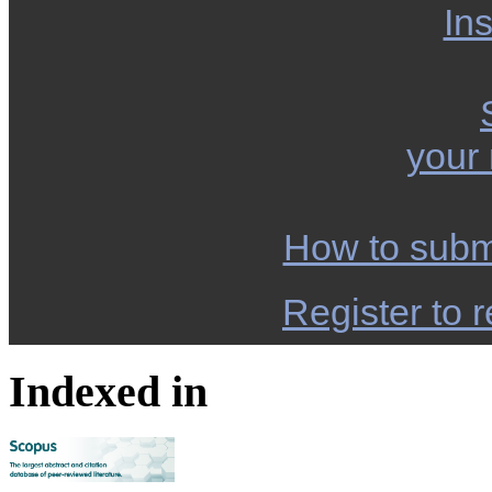
Ins
your
How to subm
Register to r
Indexed in