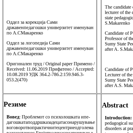
The candidate 
lecturer of th
state pedagogic
Оддел за корекција Сами
S.Makarenko
државенпедагошки универзитет именуван
по А.СМакаренко
Candidate of P
Professor of t
Оддел за логопедија Сами
Sumy State Pe
државенпедагошки универзитет именуван
after A. S.Ma
по А.СМакаренко
Оригинален труд / Original paper Примено /
Received: 11.06.2019 Прифатено / Accepted:
Candidate of P
10.08.2019 УДК 364.2-786.2:159.946.3-
Lecturer of th
053.2(470)
Sumy State Pe
after A.S. Ma
Резиме
Abstract
Вовед
: Проблемот со психолошката ипе-
Introduction:
дагошкатаподдршказадецатасонарушување
pedagogical su
воговоротвопрактичнитецентриеодголема
disorders at pra
важностденес.Бројотнадецасонарушување