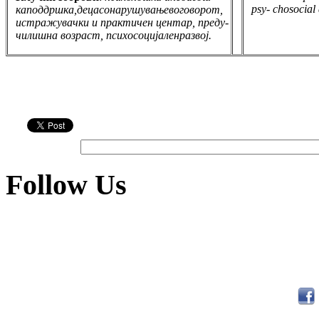
psy- chosocial
каподдршка,децасонарушувањевоговорот,
истражувачки и практичен центар, преду-
чилишна возраст, психосоцијаленразвој.
Follow Us