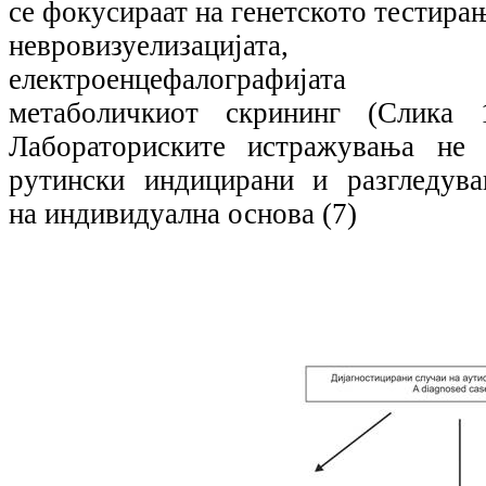
се фокусираат на генетското тестира
невровизуелизацијата,
електроенцефалографијата
метаболичкиот скрининг (Слика 1
Лабораториските истражувања не 
рутински индицирани и разгледува
на индивидуална основа (7)