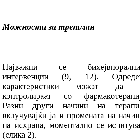
Можности за третман
Најважни се бихејвиорални
интервенции (9, 12). Одреде
карактеристики можат да 
контролираат со фармакотерапиј
Разни други начини на терапиј
вклучувајќи ја и промената на начин
на исхрана, моментално се испитува
(слика 2).