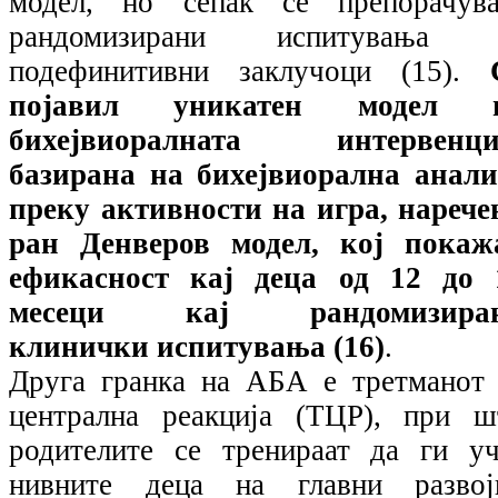
модел, но сепак се препорачува
рандомизирани испитувања 
подефинитивни заклучоци (15).
појавил уникатен модел 
бихејвиоралната интервенци
базирана на бихејвиорална анали
преку активности на игра, нарече
ран Денверов модел, кој покаж
ефикасност кај деца од 12 до 
месеци кај рандомизира
клинички испитувања (16)
.
Друга гранка на АБА е третманот 
централна реакција (ТЦР), при ш
родителите се тренираат да ги уч
нивните деца на главни развој