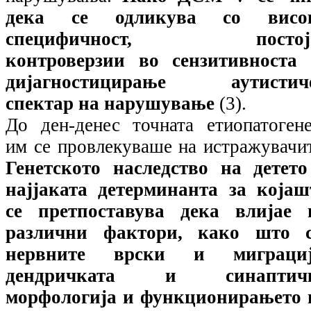
дека се одликува со висо
специфичност, постој
контроверзии во сензитивноста 
дијагностицирање аутистич
спектар на нарушување
(3).
До ден-денес точната етиопатогене
им се провлекуваше на истражувачи
Генетското наследство на детето
најјаката детерминанта за којаш
се претпоставува дека влијае 
различни фактори, како што с
нервните врски и миграциј
дендричката и синаптич
морфологија и функционирањето 