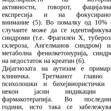
активности, говорот, фацијална
експресија и на фокусирано
внимание (5). Во помалку од 10% 
случаите може да се идентификува
синдроми (т.е. Фрагилен Х, тубероз
склероза, Ангелманов синдром) и
метаболна фенилкетонурија
,
синдр
на недостаток на креатин (6).
Дијагнозата на аутизам е примар
клиничка. Третманот главно
психолошки и бихејвиористички 
некои јасни индикации 
фармакотерапија. Во последни
години, исто така се забележува