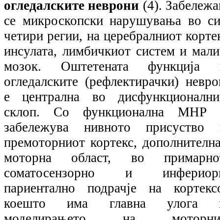
огледалските неврони
(4).
Забележа
се микроскопски нарушувања во си
четири регии, на церебралниот корте
инсулата, лимбичкиот систем и мали
мозок. Оштетената функција 
огледалските (рефлектирачки) невро
е централна во дисфункционални
склоп. Со функционална МНР 
забележува нивното присуство 
премоторниот кортекс, дополнителна
моторна област, во примарно
соматосензорно и инфериор
париентално подрачје на кортексо
коешто има главна улога 
моделирањето на моторни