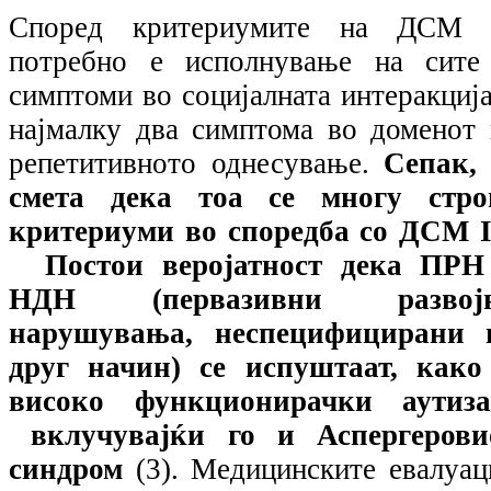
Според критериумите на ДСМ 
потребно е исполнување на сите
симптоми во социјалната интеракција
најмалку два симптома во доменот 
репетитивното однесување.
Сепак, 
смета дека тоа се многу стро
критериуми во споредба со ДСМ
Постои веројатност дека ПРН
НДН (первазивни развој
нарушувања, неспецифицирани 
друг начин) се испуштаат, како
високо функционирачки аутиза
вклучувајќи го и Аспергерови
синдром
(3). Медицинските евалуац