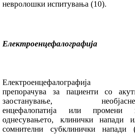
невролошки испитувања (10).
Електроенцефалографија
Електроенцефалографија 
препорачува за пациенти со акут
заостанување, необјасне
енцефалопатија или промени 
однесувањето, клинички напади и
сомнителни субклинички напади (