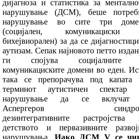
дијагноза и статистика за ментално
нарушување (ДСМ), беше потреб
нарушување во сите три доме
(социјален, комуникациски
бихејвиорален) за да се дијагностиц
аутизам. Сепак најновото петто изда
ги спојува социјалните
комуникациските домени во еден. Ис
така се препорачува под капата 
терминот аутистичен спектар 
нарушување да се вклучат
Аспергеров синдро
дезинтегративните растројства 
детството и первазивните развој
нарушувања.
Иако ДСМ
V
се чи