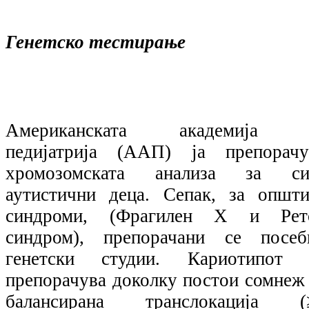
Генетско тестирање
Американската академија 
педијатрија (ААП) ја препорачу
хромозомската анализа за си
аутистични деца. Сепак, за општи
синдроми, (Фрагилен Х и Рет
синдром), препорачани се посеб
генетски студии. Кариотипот 
препорачува доколку постои сомнеж 
балансирана транслокација (