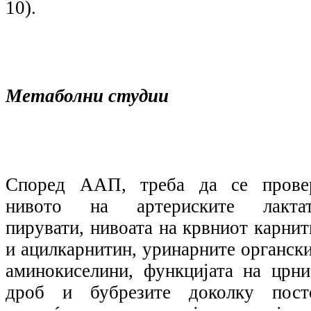
10).
Метаболни студии
Според ААП, треба да се прове
нивото на артериските лактат
пирувати, нивоата на крвниот карнит
и ацилкарнитин, уринарните органски
аминокиселини, функцијата на црни
дроб и бубрезите доколку пост