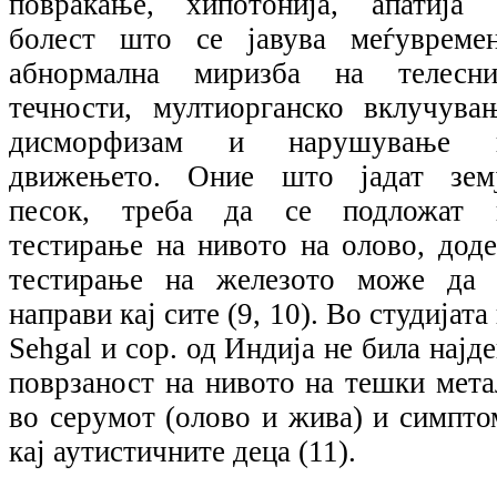
повраќање, хипотонија, апатија 
болест што се јавува меѓувремен
абнормална миризба на телесни
течности, мултиорганско вклучувањ
дисморфизам и нарушување 
движењето. Оние што јадат земј
песок, треба да се подложат 
тестирање на нивото на олово, доде
тестирање на железото може да 
направи кај сите (9, 10). Во студијата
Sehgal и cop. од Индија не била најд
поврзаност на нивото на тешки мета
во серумот (олово и жива) и симпто
кај аутистичните деца (11).