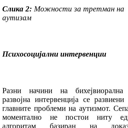
Слика 2:
Можности за третман на
аутизам
Психосоцијални интервенции
Разни начини на бихејвиорална
развојна интервенција се развиени 
главните проблеми на аутизмот. Сепа
моментално не постои ниту ед
алгоритам базиран на доказ