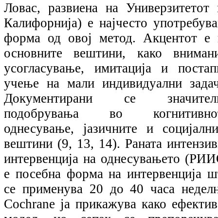
Ловас, развиена на Универзитетот 
Калифорнија) е најчесто употребува
форма од овој метод. Акцентот е 
основните вештини, како внимани
усогласување, имитација и постап
учење на мали индивидуални задач
Документирани се значител
подобрувања во когнитивно
однесување, јазичните и социјални
вештини (9, 13, 14). Раната интензи
интервенција на однесувањето (РИИ
е посебна форма на интервенција ш
се применува 20 до 40 часа неделн
Cochrane ја прикажува како ефектив