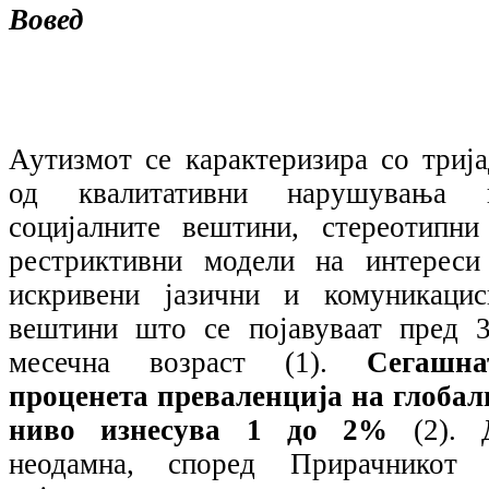
Вовед
Аутизмот се карактеризира со трија
од квалитативни нарушувања 
социјалните вештини, стереотипни
рестриктивни модели на интереси
искривени јазични и комуникацис
вештини што се појавуваат пред 3
месечна возраст (1).
Сегашна
проценета преваленција на глобал
ниво изнесува 1 до 2%
(2).
неодамна, според Прирачникот 