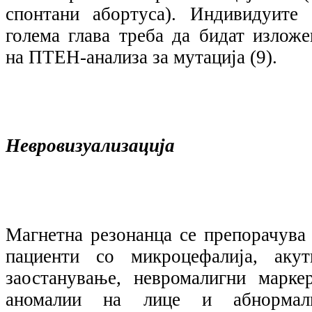
спонтани абортуса). Индивидуите 
голема глава треба да бидат изложе
на ПТЕН-анализа за мутација (9).
Невровизуализација
Магнетна резонанца се препорачува 
пациенти со микроцефалија, акут
заостанување, невромалигни маркер
аномалии на лице и абнормал