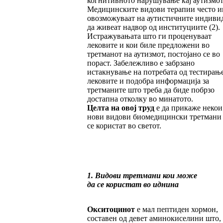
когнитивното нарушување кај аутизмот
Медицинските видови терапии често и
овозможуваат на аутистичните индиви
да живеат надвор од институциите (2).
Истражувањата што ги проценуваат
лековите и кои биле предложени во
третманот на аутизмот, постојано се во
пораст. Забележливо е забрзано
истакнување на потребата од тестирањ
лековите и подобра информација за
третманите што треба да биде побрзо
достапна отколку во минатото.
Целта на овој труд
е да прикаже некои
нови видови биомедицински третмани
се користат во светот.
1. Видови третмани кои може
да се користат во иднина
Окситоцинот
е мал пептиден хормон,
составен од девет аминокиселини што,