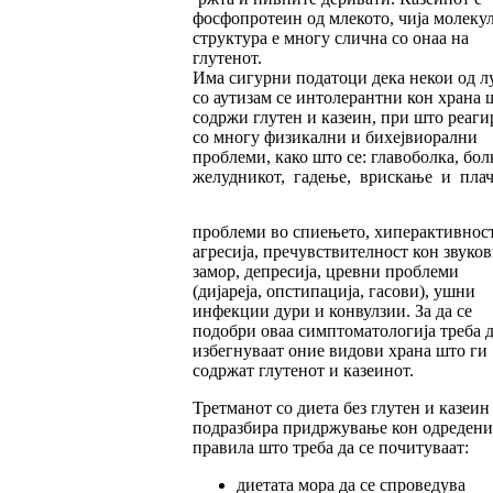
фосфопротеин од млекото, чија молеку
структура е многу слична со онаа на
глутенот.
Има сигурни податоци дека некои од л
со аутизам се интолерантни кон храна 
содржи глутен и казеин, при што реаги
со многу физикални и бихејвиорални
проблеми, како што се: главоболка, бол
желудникот, гадење, врискање и плач
проблеми во спиењето, хиперактивност
агресија, пречувствителност кон звуков
замор, депресија, цревни проблеми
(дијареја, опстипација, гасови), ушни
инфекции дури и конвулзии. За да се
подобри оваа симптоматологија треба д
избегнуваат оние видови храна што ги
содржат глутенот и казеинот.
Третманот со диета без глутен и казеин
подразбира придржување кон одредени
правила што треба да се почитуваат:
диетата мора да се спроведува