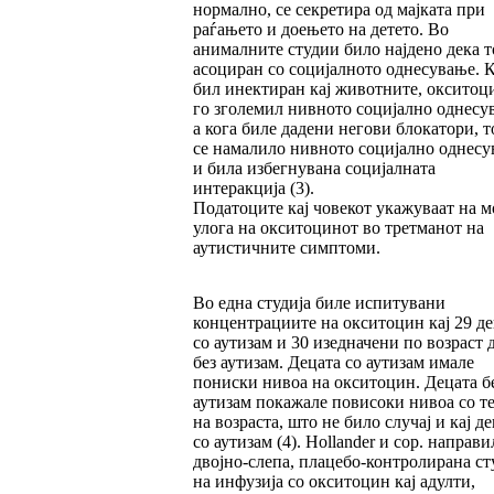
нормално, се секретира од мајката при
раѓањето и доењето на детето. Во
анималните студии било најдено дека то
асоциран со социјалното однесување. 
бил инектиран кај животните, окситоц
го зголемил нивното социјално однесу
а кога биле дадени негови блокатори, 
се намалило нивното социјално однес
и била избегнувана социјалната
интеракција (3).
Податоците кај човекот укажуваат на 
улога на окситоцинот во третманот на
аутистичните симптоми.
Во една студија биле испитувани
концентрациите на окситоцин кај 29 де
со аутизам и 30 изедначени по возраст 
без аутизам. Децата со аутизам имале
пониски нивоа на окситоцин. Децата б
аутизам покажале повисоки нивоа со т
на возраста, што не било случај и кај д
со аутизам (4). Hollander и сор. направи
двојно-слепа, плацебо-контролирана ст
на инфузија со окситоцин кај адулти,