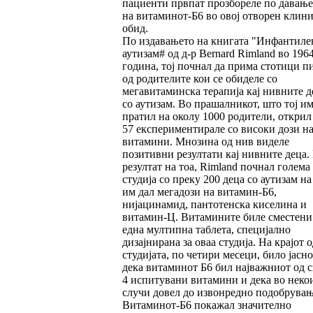
пациенти првпат прозбореле по давање
на витаминот-Б6 во овој отворен клин
обид.
По издавањето на книгата "Инфантиле
аутизам# од д-р Bernard Rimland во 196
година, тој почнал да прима стотици п
од родителите кои се обиделе со
мегавитаминска терапија кај нивните д
со аутизам. Во прашалникот, што тој им
пратил на околу 1000 родители, открил
57 експериментирале со високи дози н
витамини. Мнозина од нив виделе
позитивни резултати кај нивните деца.
резултат на тоа, Rimland почнал голема
студија со преку 200 деца со аутизам на
им дал мегадози на витамин-Б6,
нијацинамид, пантотенска киселина и
витамин-Ц. Витамините биле сместени
една мултипна таблета, специјално
дизајнирана за оваа студија. На крајот о
студијата, по четири месеци, било јасно
дека витаминот Б6 бил најважниот од с
4 испитувани витамини и дека во неко
случи довел до извонредно подобрувањ
Витаминот-Б6 покажал значително