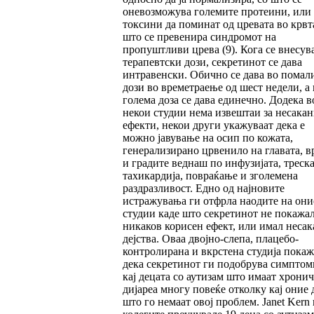
оневозможува големите протеини, или
токсини да поминат од цревата во крвта
што се превенира синдромот на
пропуштливи црева (9). Кога се внесув
терапевтски дози, секретинот се дава
интравенски. Обично се дава во помал
дози во времетраење од шест недели, а 
голема доза се дава единечно. Додека в
некои студии нема извештаи за несака
ефекти, некои други укажуваат дека е
можно јавување на осип по кожата,
генерализирано црвенило на главата, в
и градите веднаш по инфузијата, треска
тахикардија, повраќање и зголемена
раздразливост. Едно од најновите
истражувања ги отфрла наодите на они
студии каде што секретинот не покажа
никаков корисен ефект, или имал неса
дејства. Оваа двојно-слепа, плацебо-
контролирана и вкрстена студија пока
дека секретинот ги подобрува симптом
кај децата со аутизам што имаат хрони
дијареа многу повеќе отколку кај оние 
што го немаат овој проблем. Janet Kern 