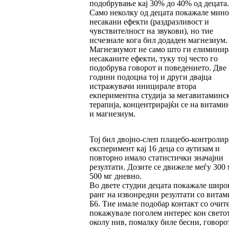
подобрување кај 30% до 40% од децата.
Само неколку од децата покажале мин
несакани ефекти (раздразливост и
чувствителност на звукови), но тие
исчезнале кога бил додаден магнезиум.
Магнезиумот не само што ги елиминир
несаканите ефекти, туку тој често го
подобрува говорот и поведението. Две
години подоцна тој и други двајца
истражувачи иницирале втора
екпериментна студија за мегавитаминс
терапија, концентрирајќи се на витами
и магнезиум.
Тој бил двојно-слеп плацебо-контролир
експеримент кај 16 деца со аутизам и
повторно имало статистички значајни
резултати. Дозите се движеле меѓу 300 
500 мг дневно.
Во двете студии децата покажале широ
ранг на извонредни резултати со витам
Б6. Тие имале подобар контакт со очите
покажувале поголем интерес кон свето
околу нив, помалку биле бесни, говоро