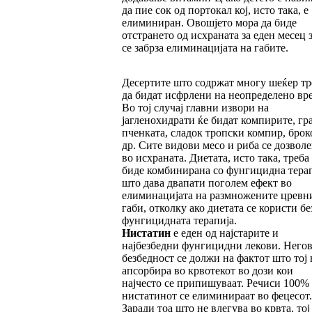
да пие сок од портокал кој, исто така, е
елиминиран. Овошјето мора да биде
отстрането од исхраната за еден месец з
се забрза елиминацијата на габите.
Десертите што содржат многу шеќер тр
да бидат исфрлени на неопределено вр
Во тој случај главни извори на
јагленохидрати ќе бидат компирите, гра
пченката, сладок тропски компир, брок
др. Сите видови месо и риба се дозвол
во исхраната. Диетата, исто така, треба
биде комбинирана со фунгицидна терап
што дава двапати поголем ефект во
елиминацијата на размножените цревн
габи, отколку ако диетата се користи бе
фунгицидната терапија.
Нистатин
е еден од најстарите и
најбезбедни фунгицидни лекови. Негов
безбедност се должи на фактот што тој 
апсорбира во крвотекот во дози кои
најчесто се припишуваат. Речиси 100%
нистатинот се елиминираат во фецесот.
Заради тоа што не влегува во крвта, тој