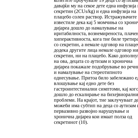
колегите проучувале 19 деца со аутизам
давајќи му на секое дете една инфузија 
секретин (2CUs/kg) и една инфузија на
плацебо солен раствор. Истражувачите
известиле дека кај 5 момчиња со хрони
дијареа дошло до намалување на
иритабилноста, вознемиреноста, плаче
хиперактивноста, кога тие биле третир
со секретин, а немале одговор на плаце
додека другите лица немале одговор ни
секретин, ни на плацебо. Како дополн
на ова, децата со аутизам и хронична
дијареа покажале подобрување во речн
и намалување на стереотипното
однесување. Притоа било забележано е
влошување кај едно дете без
гастроинтестинални симптоми, кај ког
дошло до ескалирање на бихејвиорални
проблеми. На крајот, тие заклучуваат д
можеби има субтип на деца со аутизам
первазивно развојно нарушување и
хронична дијареа кои имаат полза од
секретинот (10).