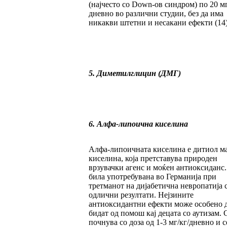
(најчесто со Down-ов синдром) по 20 м
дневно во различни студии, без да има
никакви штетни и несакани ефекти (14)
5. Диметилглицин (ДМГ)
6. Алфа-липоична киселина
Алфа-липоичната киселина е дитиол м
киселина, која претставува природен
врзувачки агенс и моќен антиоксиданс.
била употребувана во Германија при
третманот на дијабетична невропатија 
одлични резултати. Нејзините
антиоксидантни ефекти може особено 
бидат од помош кај децата со аутизам. 
почнува со доза од 1-3 мг/кг/дневно и с