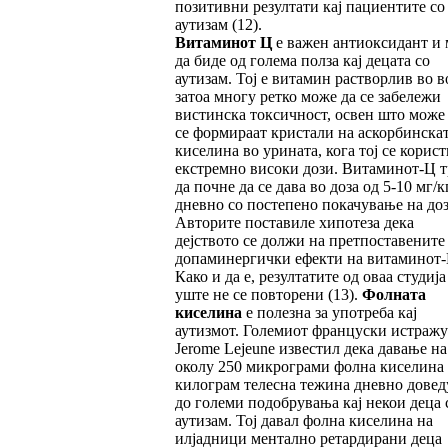
позитивни резултати кај пациентите со
аутизам (12).
Витаминот Ц
е важен антиоксидант и
да биде од голема полза кај децата со
аутизам. Тој е витамин растворлив во в
затоа многу ретко може да се забележи
вистинска токсичност, освен што може
се формираат кристали на аскорбинска
киселина во урината, кога тој се корист
екстремно високи дози. Витаминот-Ц т
да почне да се дава во доза од 5-10 мг/к
дневно со постепено покачување на доз
Авторите поставиле хипотеза дека
дејството се должи на претпоставените
допаминергички ефекти на витаминот-
Како и да е, резултатите од оваа студија
уште не се повторени (13).
Фолната
киселина
е полезна за употреба кај
аутизмот. Големиот француски истражу
Jerome Lejeune известил дека давање на
околу 250 микрограми фолна киселина
килограм телесна тежина дневно довед
до големи подобрувања кај некои деца 
аутизам. Тој давал фолна киселина на
илјадници ментално ретардирани деца