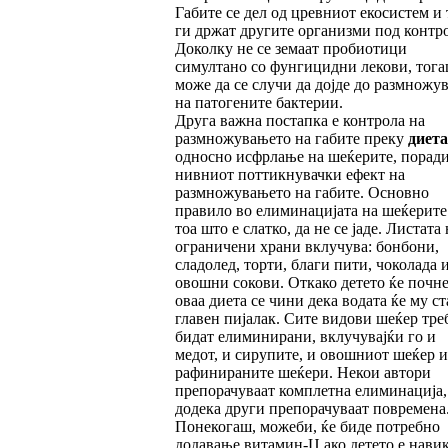
Габите се дел од цревниот екосистем и 
ги држат другите организми под контро
Доколку не се земаат пробиотици
симултано со фунгицидни лекови, тог
може да се случи да дојде до размножу
на патогените бактерии.
Друга важна постапка е контрола на
размножувањето на габите преку
диета
односно исфрлање на шеќерите, порад
нивниот поттикнувачки ефект на
размножувањето на габите. Основно
правило во елиминацијата на шеќерите 
тоа што е слатко, да не се јаде. Листата 
ограничени храни вклучува: бонбони,
сладолед, торти, благи пити, чоколада 
овошни сокови. Откако детето ќе почне
оваа диета се чини дека водата ќе му ст
главен пијалак. Сите видови шеќер тре
бидат елиминирани, вклучувајќи го и
медот, и сирупите, и овошниот шеќер и
рафинираните шеќери. Некои автори
препорачуваат комплетна елиминација,
додека други препорачуваат повремена
Понекогаш, можеби, ќе биде потребно
додавање витамин-Ц ако детето е нави