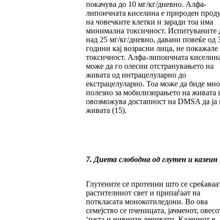
покачува до 10 мг/кг/дневно. Алфа-
липоичната киселина е природен прод
на човечките клетки и заради тоа има
минимална токсичност. Испитуваните 
над 25 мг/кг/дневно, давани повеќе од 
години кај возрасни лица, не покажале
токсичност. Алфа-липоичната киселин
може да го олесни отстранувањето на
живата од интрацелуларно до
екстрацелуларно. Тоа може да биде мно
полезно за мобилизирањето на живата 
овозможува достапност на DMSA да ја 
живата (15).
7. Диета слободна од глутен и казеин
Глутените се протеини што се среќаваа
растителниот свет и припаѓаат на
поткласата монокотиледони. Во ова
семејство се пченицата, јачменот, овесо
‘ржта и нивните деривати. Казеинот е