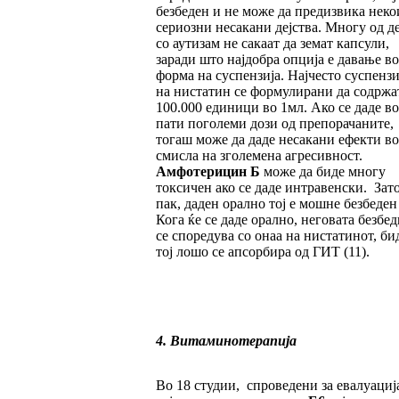
безбеден и не може да предизвика неко
сериозни несакани дејства. Многу од д
со аутизам не сакаат да земат капсули,
заради што најдобра опција е давање во
форма на суспензија. Најчесто суспенз
на нистатин се формулирани да содржа
100.000 единици во 1мл. Ако се даде во
пати поголеми дози од препорачаните,
тогаш може да даде несакани ефекти во
смисла на зголемена агресивност.
Амфотерицин Б
може да биде многу
токсичен ако се даде интравенски. Зато
пак, даден орално тој е мошне безбеден
Кога ќе се даде орално, неговата безбе
се споредува со онаа на нистатинот, би
тој лошо се апсорбира од ГИТ (11).
4. Витаминотерапија
Во 18 студии, спроведени за евалуациј