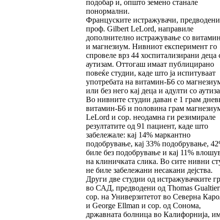
подобар и, општо земено станале
понормални.
Француските истражувачи, предводени
проф. Gilbert LeLord, направиле
дополнително истражување со витами
и магнезиум. Нивниот експеримент го
спровеле врз 44 хоспитализирани деца 
аутизам. Оттогаш имаат публицирано
повеќе студии, каде што ја испитуваат
употребата на витамин-Б6 со магнезиу
или без него кај деца и адулти со аутиза
Во нивните студии даван е 1 грам днев
витамин-Б6 и половина грам магнезиум
LeLord и сор. неодамна ги резимирале
резултатите од 91 пациент, каде што
забележале: кај 14% маркантно
подобрување, кај 33% подобрување, 4
биле без подобрување и кај 11% влошу
на клиничката слика. Во сите нивни ст
не биле забележани несакани дејства.
Други две студии од истражувачките г
во САД, предводени од Thomas Gualtier
сор. на Универзитетот во Северна Кар
и George Ellman и сор. од Сонома,
државната болница во Калифорнија, и