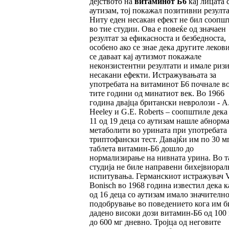
дејството на
витаминот Б6
кај лицата 
аутизам, тој покажал позитивни резулта
Ниту еден несакан ефект не бил соопш
во тие студии. Ова е повеќе од значаен
резултат за ефикасноста и безбедноста,
особено ако се знае дека другите леков
се даваат кај аутизмот покажале
неконзистентни резултати и имале ризи
несакани ефекти. Истражувањата за
употребата на витаминот Б6 почнале во
тите години од минатиот век. Во 1966
година двајца британски невролози - A.
Heeley и G.E. Roberts – соопштиле дека 
11 од 19 деца со аутизам нашле абнорм
метаболити во урината при употребата
триптофански тест. Давајќи им по 30 м
таблета витамин-Б6 дошло до
нормализирање на нивната урина. Во т
студија не биле направени бихејвиорал
испитувања. Германскиот истражувач V
Bonisch во 1968 година известил дека к
од 16 деца со аутизам имало значителн
подобрување во поведението кога им б
дадено високи дози витамин-Б6 од 100
до 600 мг дневно. Тројца од неговите