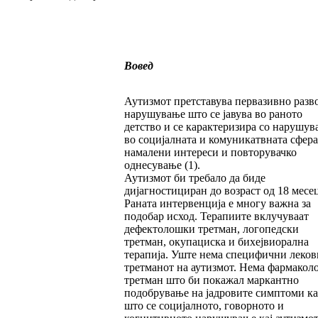
Вовед
Аутизмот претставува первазивно разв
нарушување што се јавува во раното
детство и се карактеризира со нарушув
во социјалната и комуникатвната сфера
намалени интереси и повторувачко
однесување (1).
Аутизмот би требало да биде
дијагностициран до возраст од 18 месе
Раната интервенција е многу важна за
подобар исход. Терапиите вклучуваат
дефектолошки третман, логопедски
третман, окупациска и бихејвиорална
терапија. Уште нема специфични леков
третманот на аутизмот. Нема фармако
третман што би покажал маркантно
подобрување на јадровите симптоми ка
што се социјалното, говорното и