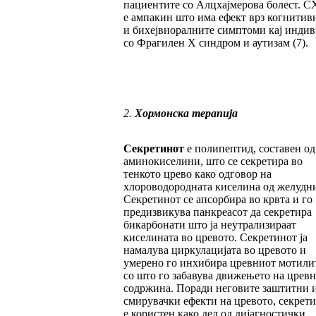
пациентите со Алцхајмерова болест. C
е ампакин што има ефект врз когнитив
и бихејвиоралните симптоми кај инди
со Фрагилен X синдром и аутизам (7).
2.
Хормонска терапија
Секретинот
е полипептид, составен од
аминокиселини, што се секретира во
тенкото црево како одговор на
хлороводородната киселина од желудни
Секретинот се апсорбира во крвта и го
предизвикува панкреасот да секретира
бикарбонати што ја неутрализираат
киселината во цревото. Секретинот ја
намалува циркулацијата во цревото и
умерено го инхибира цревниот мотилит
со што го забавува движењето на цревн
содржина. Поради неговите заштитни 
смирувачки ефекти на цревото, секрет
е користен како дел од дијагностички