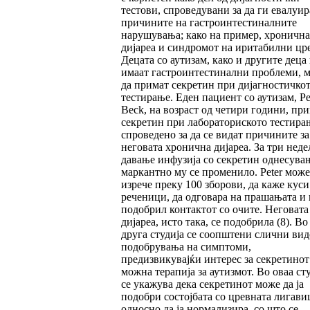
тестови, спроведувани за да ги евалуир
причините на гастроинтестиналните
нарушувања; како на пример, хронична
дијареа и синдромот на иритабилни цре
Децата со аутизам, како и другите деца
имаат гастроинтестинални проблеми, 
да примат секретин при дијагностичко
тестирање. Еден пациент со аутизам, Pe
Beck, на возраст од четири години, пр
секретин при лабораториското тестира
спроведено за да се видат причините за
неговата хронична дијареа. За три неде
давање инфузија со секретин однесува
маркантно му се променило. Peter може
изрече преку 100 зборови, да каже куси
реченици, да одговара на прашањата и 
подобрил контактот со очите. Неговата
дијареа, исто така, се подобрила (8). Во
друга студија се соопштени слични ви
подобрувања на симптоми,
предизвикувајќи интерес за секретинот
можна терапија за аутизмот. Во оваа ст
се укажува дека секретинот може да ја
подобри состојбата со цревната лигави
односно да ја нормализира, со што се