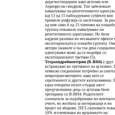
дијагностицирани како аутизам или
Asperger-ов синдром. Тие забележале
намалување на репетитивното однесув
кај 13 од 15 набљудувани субјекти кои
примиле инфузија со окситоцин. За раз
од нив само 6 од 15 членови на плацебо
групата покажале намалување на
репетитивното однесување. Не биле
најдени разлики во несаканите ефекти 
окситоцинската и плацебо-групата. Ов
автори укажале и на тоа дека социјалн
однесување може да се подобри со
окситоцинскиот третман (5).
Тетрахидробиоптерин
(R-BH4)
е друг 
истражуван во третманот на аутизмот. Т
хемиско соединение потребно за синтез
невротрансмитерите, како што се
серотонинот и другите катехоламини. 
една отворена пилот-студија шест
предучилишни деца со аутизам биле
третирани со R-BH4. Родителите
соопштиле за подобрување во контакто
очите, во желбата за интеракција и во
бројот на зборови. ПЕТ-скеновите пок
10% зголемување во врзувањето на