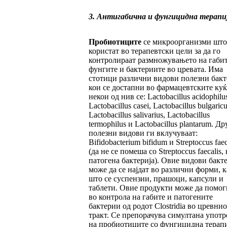
3. Антигабична и фунгицидна терапи
Пробиотиците
се микроорганизми што
користат во терапевтски цели за да го
контролираат размножувањето на габит
фунгите и бактериите во цревата. Има
стотици различни видови полезни бак
кои се достапни во фармацевтските куќ
некои од нив се: Lactobacillus acidophilus
Lactobacillus casei, Lactobacillus bulgaricu
Lactobacillus salivarius, Lactobacillus
termophilus и Lactobacillus plantarum. Др
полезни видови ги вклучуваат:
Bifidobacterium bifidum и Streptoccus fae
(да не се помеша со Streptoccus faecalis, 
патогена бактерија). Овие видови бакт
може да се најдат во различни форми, к
што се суспензии, прашоци, капсули и
таблети. Овие продукти може да помог
во контрола на габите и патогените
бактерии од родот Clostridia во цревнио
тракт. Се препорачува симултана употр
на пробиотиците со фунгицидна терапи