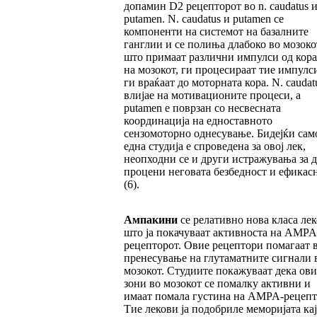
допамин D2 рецепторот во n. caudatus и
putamen. N. caudatus и putamen се
компоненти на системот на базалните
ганглии и се полиња длабоко во мозоко
што примаат различни импулси од кора
на мозокот, ги процесираат тие импулс
ги враќаат до моторната кора. N. caudat
влијае на мотивационите процеси, а
putamen е поврзан со несвесната
координација на едноставното
сензомоторно однесување. Бидејќи сам
една студија е спроведена за овој лек,
неопходни се и други истражувања за д
процени неговата безбедност и ефикас
(6).
Ампакини
се релативно нова класа ле
што ја покачуваат активноста на AMPA
рецепторот. Овие рецептори помагаат 
пренесување на глутаматните сигнали 
мозокот. Студиите покажуваат дека ови
зони во мозокот се помалку активни и
имаат помала густина на AMPA-рецепт
Тие лекови ја подобриле меморијата кај