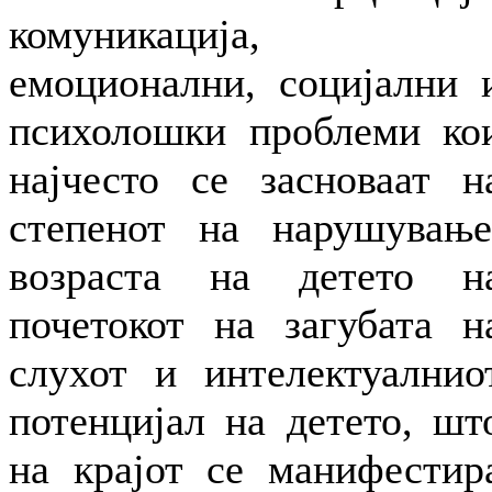
комуникација,
емоционални, социјални 
психолошки проблеми ко
најчесто се засноваат н
степенот на нарушување
возраста на детето н
почетокот на загубата н
слухот и интелектуалнио
потенцијал на детето, шт
на крајот се манифестир