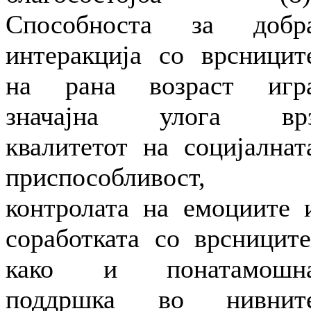
Способноста за добр
интеракција со врсницит
на рана возраст игр
значајна улога вр
квалитетот на социјалнат
приспособливост,
контролата на емоциите 
соработката со врсниците
како и понатамошн
поддршка во нивнит