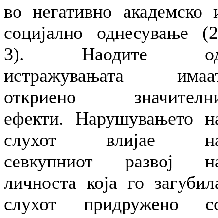
во негативно академско 
социјално однесување (2
3). Наодите о
истражувањата имаа
откриено значителн
ефекти. Нарушувањето н
слухот влијае н
севкупниот развој н
личноста која го загубил
слухот придружено с