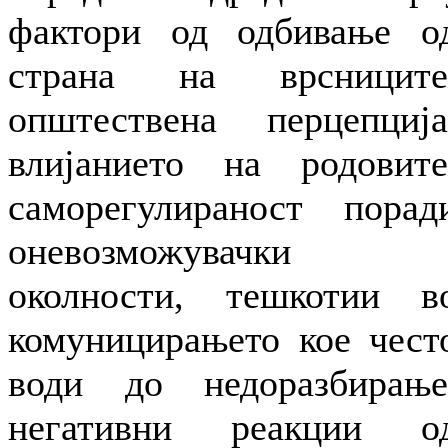
фактори од одбивање о
страна на врсниците
општествена перцепција
влијанието на родовите
саморегулираност порад
оневозможувачки
околности, тешкотии в
комуницирањето кое чест
води до недоразбирање
негативни реакции о