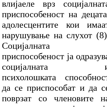
влијаеле врз социјалнат
приспособеност на децата
адолесцентите кои имаа
нарушување на слухот (8)
Социјалната
приспособеност ја одразув
социјалната 
психолошката способнос
да се приспособат и да с
поврзат со членовите н