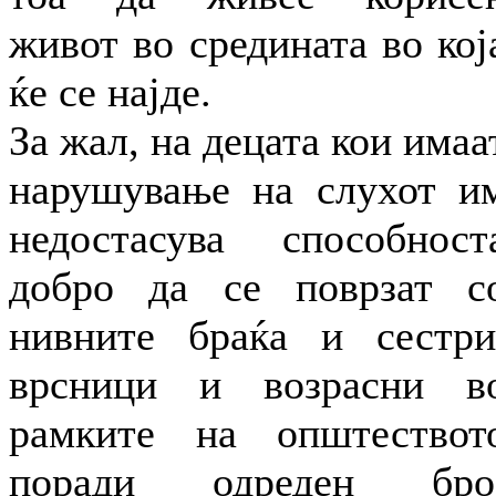
живот во средината во кој
ќе се најде.
За жал, на децата кои имаа
нарушување на слухот и
недостасува способност
добро да се поврзат с
нивните браќа и сестри
врсници и возрасни в
рамките на општествот
поради одреден бро