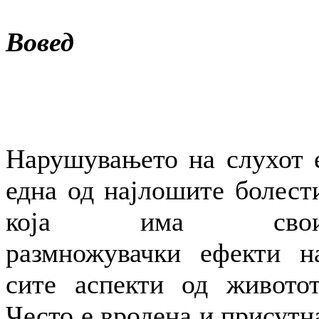
Вовед
Нарушувањето на слухот 
една од најлошите болест
која има сво
размножувачки ефекти н
сите аспекти од животот
Често е вродена и присутн