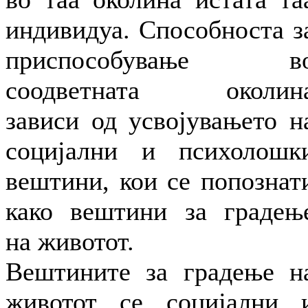
индивидуа. Способноста з
приспособување в
соодветната околин
зависи од усвојувањето н
социјални и психолошк
вештини, кои се попознат
како вештини за градењ
на животот.
Вештините за градење н
животот се социјални 