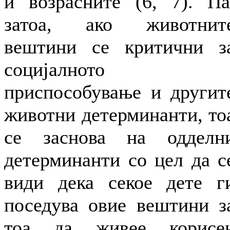
и возрасните (6, 7). Па
затоа, ако животнит
вештини се критични з
социјалното
приспособување и другит
животни детерминанти, то
се заснова на одделн
детерминанти со цел да с
види дека секое дете г
поседува овие вештини з
тоа да живее корисе