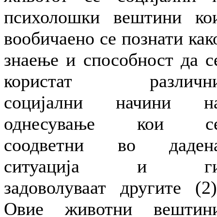
психолошки вештини ко
вообичаено се познати как
знаење и способност да с
користат различн
социјални начини н
однесување кои с
соодветни во даден
ситуација и г
задоволуваат другите (2)
Овие животни вештин