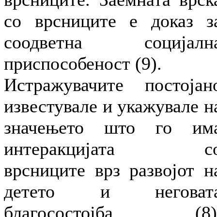
со врсниците е доказ з
соодветна социјалн
приспособеност (9).
Истражувачите постојан
известувале и укажувале н
значењето што го им
интеракцијата с
врсниците врз развојот н
детето и неговат
благосостојба (8)