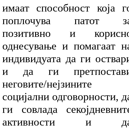
имаат способност која г
поплочува патот з
позитивно и корисн
однесување и помагаат н
индивидуата да ги оствар
и да ги претпостав
неговите/нејзините
социјални одговорности, д
ги совлада секојдневнит
активности и д