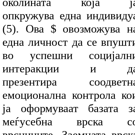
околината која ј
опкружува една индивиду
(5). Ова $ овозможува н
една личност да се впушт
во успешни социјалн
интеракции и д
презентира соодветн
емоционална контрола ко
ја оформуваат базата з
меѓусебна врска с
врсниците. Заемната врск