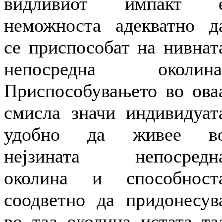
видливиот импакт 
неможноста адекватно д
се приспособат на нивнат
непосредна околина
Приспособувањето во ова
смисла значи индивидуат
удобно да живее в
нејзината непосредн
околина и способност
соодветно да придонесув
во таа околина истата та