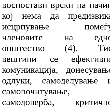
воспостави врски на начи
кој нема да предизвик
исцрпување помеѓ
членовите на едн
општество (4). Ти
вештини се ефективн
комуникација, донесувањ
одлуки, самоделување 
самопочитување,
самодоверба, критичн