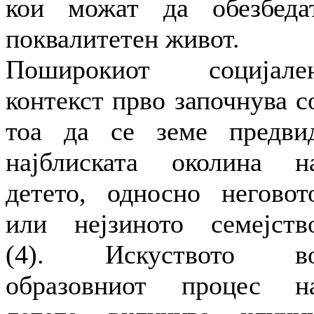
кои можат да обезбеда
поквалитетен живот.
Поширокиот социјале
контекст прво започнува с
тоа да се земе предви
најблиската околина н
детето, односно неговот
или нејзиното семејств
(4). Искуството в
образовниот процес н