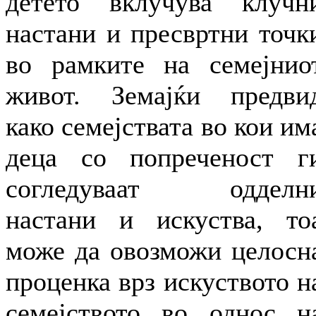
детето вклучува клучн
настани и пресвртни точк
во рамките на семејнио
живот. Земајќи предви
како семејствата во кои им
деца со попреченост г
согледуваат одделн
настани и искуства, то
може да овозможи целосн
проценка врз искуството н
семејството во однос н