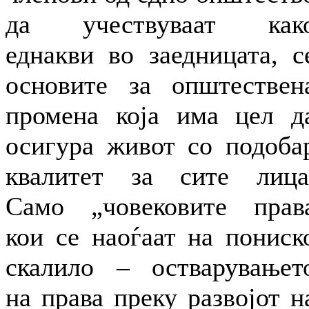
да учествуваат как
еднакви во заедницата, с
основите за општествен
промена која има цел д
осигура живот со подоба
квалитет за сите лица
Само „човековите прав
кои се наоѓаат на пониск
скалило – остварувањет
на права преку развојот н