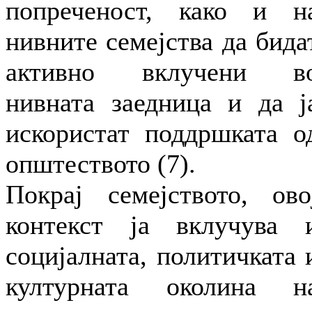
попреченост, како и н
нивните семејства да бида
активно вклучени в
нивната заедница и да ј
искористат поддршката о
општеството (7).
Покрај семејството, ово
контекст ја вклучува 
социјалната, политичката 
културната околина н