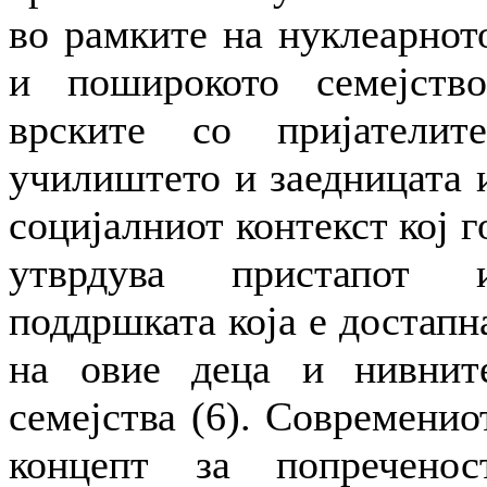
во рамките на нуклеарнот
и поширокото семејство
врските со пријателите
училиштето и заедницата 
социјалниот контекст кој г
утврдува пристапот 
поддршката која е достапн
на овие деца и нивнит
семејства (6). Современио
концепт за попреченос