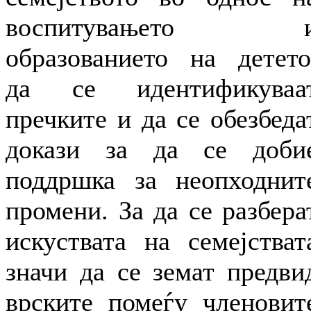
воспитувањето 
образованието на детето
да се идентификуваа
пречките и да се обезбеда
докази за да се доби
поддршка за неопходнит
промени. За да се разбера
искуствата на семејстват
значи да се земат предви
врските помеѓу членовит