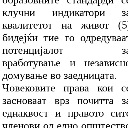
клучни индикатори з
квалитетот на живот (5
бидејќи тие го одредуваа
потенцијалот з
вработување и независн
домување во заедницата.
Човековите права кои с
засноваат врз почитта з
еднаквост и правото сит
членови од едно општеств