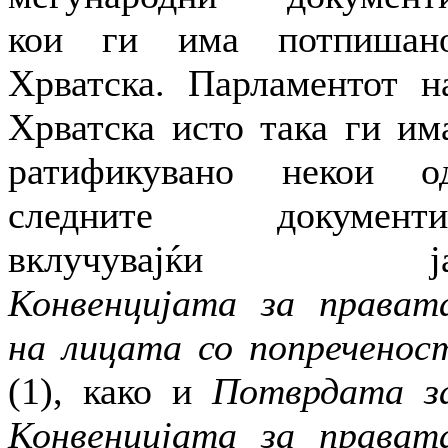
кои ги има потпишан
Хрватска. Парламентот н
Хрватска исто така ги им
ратификувано некои о
следните документи
вклучувајќи ј
Конвенцијата за прават
на лицата со попреченос
(1), како и
Потврдата з
Конвенцијата за прават