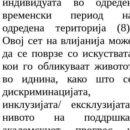
индивидуата во одреде
временски период н
одредена територија (8)
Овој сет на влијанија мож
да се поврзе со искустват
кои го обликуваат живото
во иднина, како што с
дискриминацијата,
инклузијата/ ексклузијата
нивото на поддршка
академскиот прогрес 