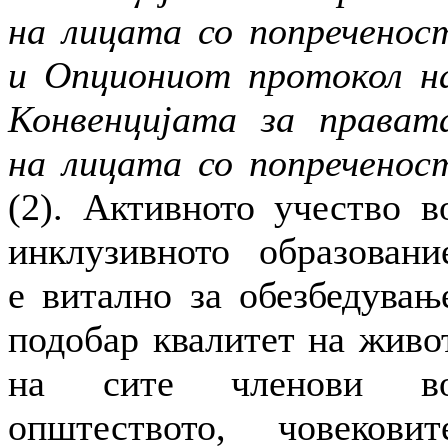
на лицата со попреченос
и Опциониот протокол н
Конвенцијата за прават
на лицата со попреченос
(2). Активното учество в
инклузивното образовани
е витално за обезбедувањ
подобар квалитет на живо
на сите членови в
општеството, човековит