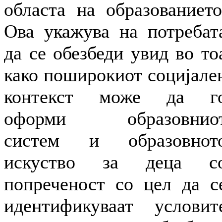
областа на образованието
Ова укажува на потребат
да се обезбеди увид во то
како поширокиот социјале
контекст може да г
оформи образовнио
систем и образовнот
искуство за деца с
попреченост со цел да с
идентификуваат условит