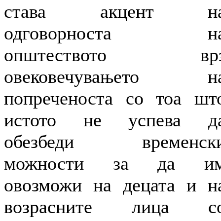
става акцент н
одговорноста н
општеството вр
овековечувањето н
попреченоста со тоа шт
истото не успева д
обезбеди временск
можности за да и
овозможи на децата и н
возрасните лица с