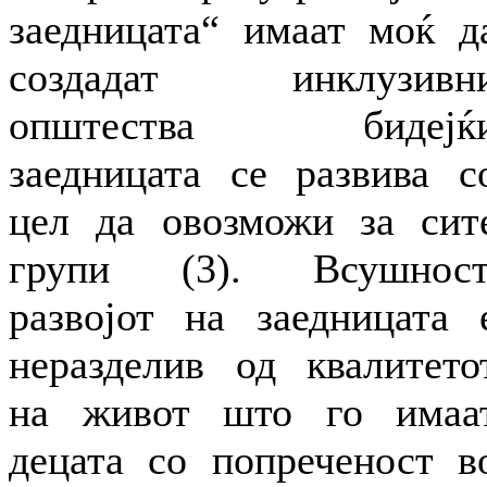
заедницата“ имаат моќ д
создадат инклузивн
општества бидејќ
заедницата се развива с
цел да овозможи за сит
групи (3). Всушност
развојот на заедницата 
неразделив од квалитето
на живот што го имаа
децата со попреченост в