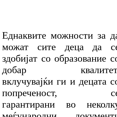
Еднаквите можности за д
можат сите деца да с
здобијат со образование с
добар квалитет
вклучувајќи ги и децата с
попреченост, с
гарантирани во неколк
меѓународни документ