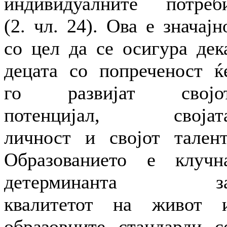
индивидуалните потреб
(2. чл. 24). Ова е значајн
со цел да се осигура дек
децата со попреченост ќ
го развијат својо
потенцијал, својат
личност и својот талент
Образованието е клучн
детерминанта з
квалитетот на живот 
образовните стандарди с