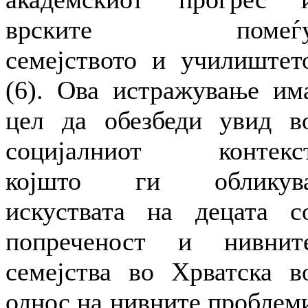
врските помеѓ
семејството и училиштет
(6). Ова истражување им
цел да обезбеди увид в
социјалниот контекс
којшто ги обликув
искуствата на децата с
попреченост и нивнит
семејства во Хрватска в
однос на нивните проблем