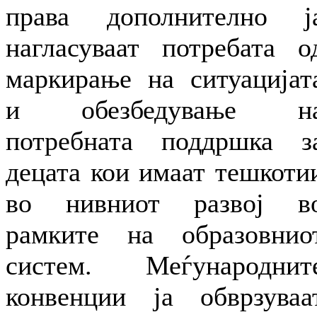
права дополнително ј
нагласуваат потребата о
маркирање на ситуацијат
и обезбедување н
потребната поддршка з
децата кои имаат тешкоти
во нивниот развој в
рамките на образовнио
систем. Меѓународнит
конвенции ја обврзуваа