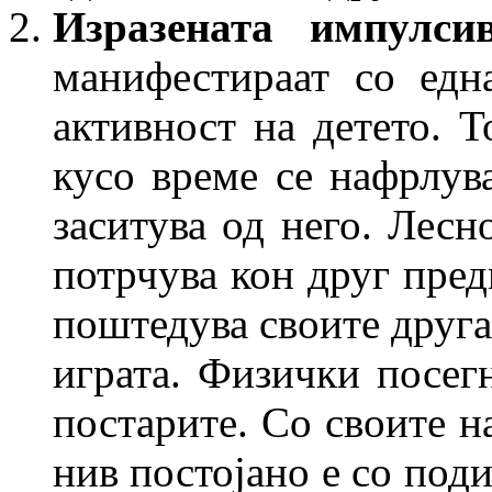
Изразената импулс
манифестираат со едн
активност на детето. Т
кусо време се нафрлув
заситува од него. Лесн
потрчува кон друг пред
поштедува своите друга
играта. Физички посег
постарите. Со своите н
нив постојано е со поди