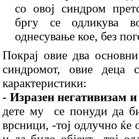
со овој синдром прет
бргу се одликува в
однесување кое, без пог
Покрај овие два основни
синдромот, овие деца 
карактеристики:
- Изразен негативизам и
дете му се понуди да би
врсници, -тој одлучно ќе
и да било објект, -тој о