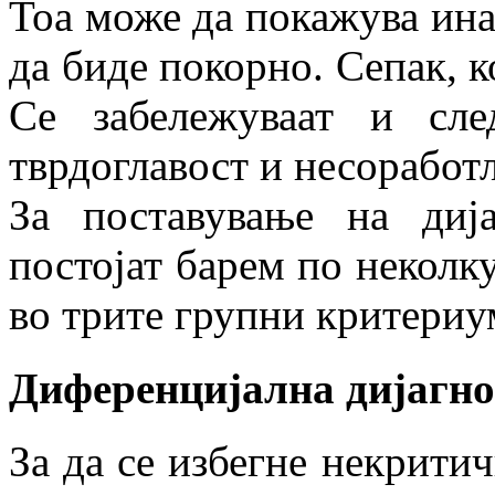
Тоа може да покажува ина
да биде покорно. Сепак, к
Се забележуваат и след
тврдоглавост и несоработ
За поставување на ди
постојат барем по неколк
во трите групни критериу
Диференцијална дијагно
За да се избегне некрити