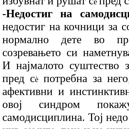
избувнат и рушат c
пред с
è
-Недостиг на самодисц
недостиг на кочници за с
нормално дете во пр
созревањето си наметнув
И најмалото суштество з
пред с
потребна за него
è
афективни и инстинктивн
овој синдром покаж
самодисциплина. Тој недо