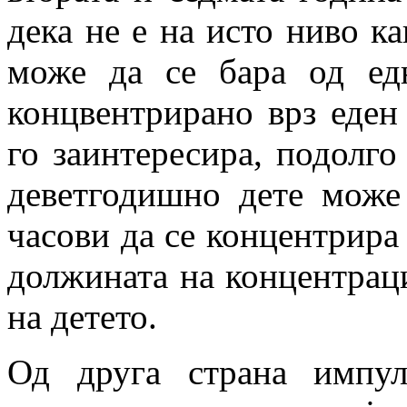
дека не е на исто ниво к
може да се бара од ед
концвентрирано врз еден
го заинтересира, подолго
деветгодишно дете може
часови да се концентрира
должината на концентраци
на детето.
Од друга страна импул