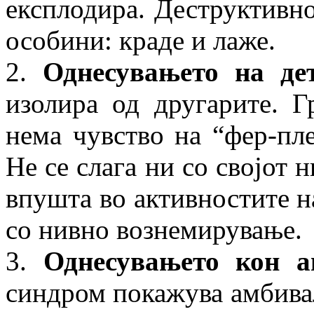
експлодира. Деструктивн
особини: краде и лаже.
2.
Однесувањето на де
изолира од другарите. Г
нема чувство на “фер-пле
Не се слага ни со својот 
впушта во активностите н
со нивно вознемирување.
3.
Однесувањето кон ав
синдром покажува амбивал