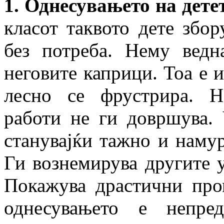
1. Однесувањето на дете
класот таквото дете збо
без потреба. Нему вед
неговите каприци. Тоа е 
лесно се фрустрира. Н
работи не ги довршува. 
станувајќи тажно и намур
Ги вознемирува другите у
Покажува драстични про
однесувањето е непре