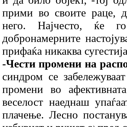
прими во своите раце, д
него. Најчесто, ќе г
добронамерните настојув
прифаќа никаква сугестија
-Чести промени на расп
синдром се забележуваа
промени во афективнат
веселост наеднаш упаѓаа
плачење. Лесно постанув