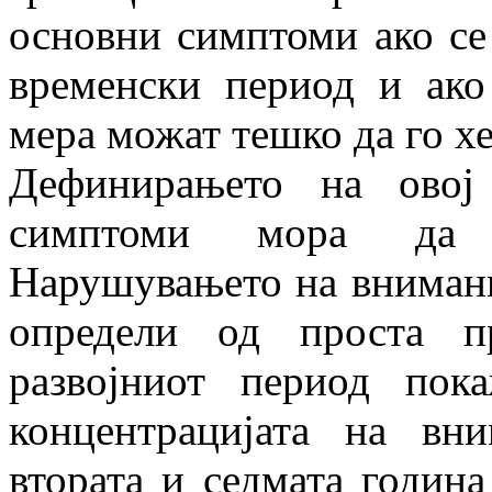
основни симптоми ако се
временски период и ако
мера можат тешко да го х
Дефинирањето на овој
симптоми мора да 
Нарушувањето на внимани
определи од проста п
развојниот период пок
концентрацијата на вн
втората и седмата годин