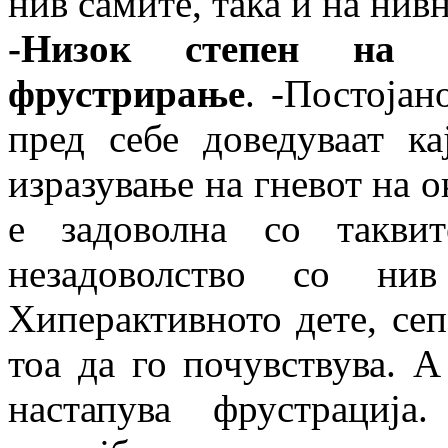
нив самите, така и на нив
-Низок степен на 
фрустрирање
. -Постоја
пред себе доведуваат к
изразување на гневот на о
е задоволна со такви
незадоволство со н
Хиперактивното дете, сеп
тоа да го почувствува. А 
настапува фрустрација