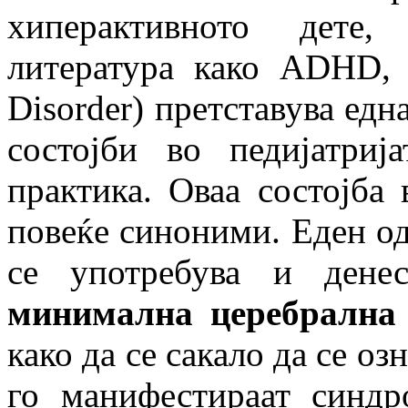
хиперактивното дете,
литература како ADHD, (A
Disorder) претставува едн
состојби во педијатри
практика. Оваа состојба 
повеќе синоними. Еден од
се употребува и дене
минимална церебрална 
како да се сакало да се оз
го манифестираат синд