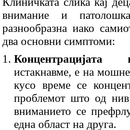
Клиничката слика кај де
внимание и патолошк
разнообразна иако сами
два основни симптоми:
Концентрацијата 
истакнавме, е на мошне
кусо време се концен
проблемот што од нив 
вниманието се префрлу
една област на друга.