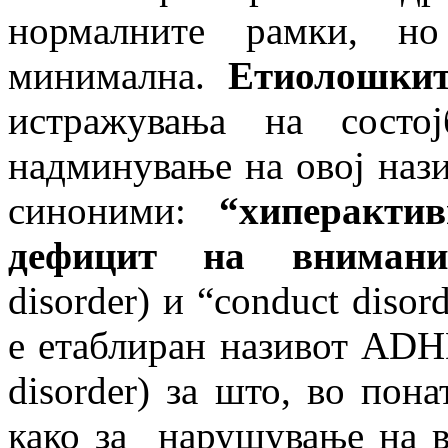
нормалните рамки, но
минимална.
Етиолошкит
истражувања на состо
надминување на овој нази
синоними:
“
хиперактив
дефицит на внимани
disorder) и “conduct disor
е етаблиран називот ADHD (
disorder) за што, во пон
како за нарушување на в