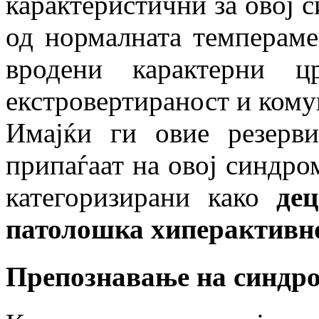
карактеристични за овој с
од нормалната темпераме
вродени карактерни ц
екстровертираност и кому
Имајќи ги овие резерв
припаѓаат на овој синдро
категоризирани како
де
патолошка хиперактивно
Препознавање на синдр