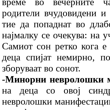
време во вечерните ч
родители вчудовидени и 
тие да попаднат во длаб
најмалку се очекува: на у
Самиот сон ретко кога е
деца спијат немирно, п
зборуваат во сонот.
-Минорни невролошки 
на деца со овој синд
невролошки манифестации.