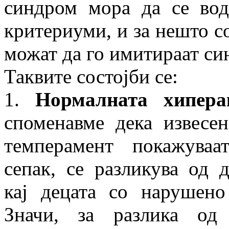
синдром мора да се вод
критериуми, и за нешто со
можат да го имитираат си
Таквите состојби се:
1.
Нормалната хипера
споменавме дека извесен
темперамент покажуваа
сепак, се разликува од 
кај децата со нарушено
Значи, за разлика о