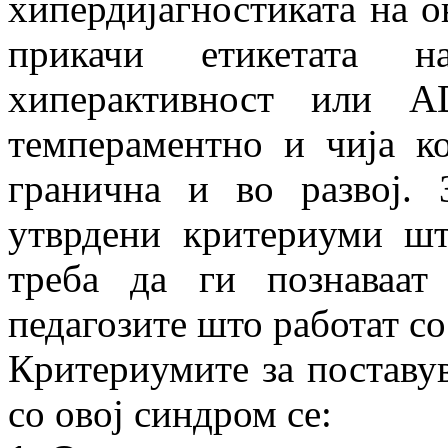
хипердијагностиката на о
прикачи етикетата 
хиперактивност или 
темпераментно и чија к
гранична и во развој. 
утврдени критериуми шт
треба да ги познаваат
педагозите што работат со
Критериумите за поставув
со овој синдром се: