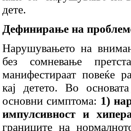
дете.
Дефинирање на проблем
Нарушувањето на вниман
без сомневање претс
манифестираат повеќе ра
кај детето. Во основат
основни симптома:
1) на
импулсивност и хипера
границите на нормалнот