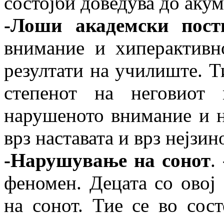
состојби доведува до аку
-Лоши академски пост
внимание и хиперактивн
резултати на училиште. Т
степенот на неговиот 
нарушеното внимание и н
врз наставата и врз нејзи
-Нарушување на сонот
.
феномен. Децата со овој
на сонот. Тие се во сост