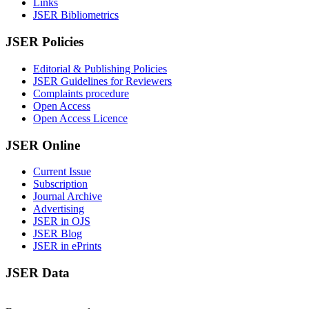
Links
JSER Bibliometrics
JSER Policies
Editorial & Publishing Policies
JSER Guidelines for Reviewers
Complaints procedure
Open Access
Open Access Licence
JSER Online
Current Issue
Subscription
Journal Archive
Advertising
JSER in OJS
JSER Blog
JSER in ePrints
JSER Data