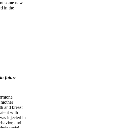
ent some new
d in the
in future
hormone
t mother
th and breast-
ate it with
as injected in
behavior, and
heir social