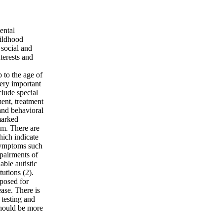
ental
hildhood
 social and
terests and
 to the age of
very important
clude special
ment, treatment
and behavioral
marked
sm. There are
ich indicate
symptoms such
mpairments of
able autistic
tutions (2).
posed for
ease. There is
testing and
should be more