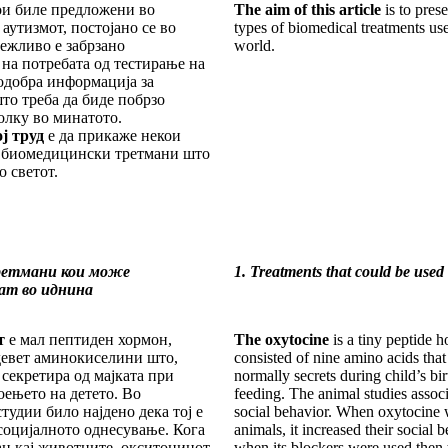
ои биле предложени во
The aim of this article
is to pres
аутизмот, постојано се во
types of biomedical treatments use
лежливо е забрзано
world.
на потребата од тестирање на
одобра информација за
то треба да биде побрзо
олку во минатото.
ј труд
е да прикаже некои
 биомедицински третмани што
о светот.
ретмани кои може
1. Treatments that could be used 
тат во иднина
т
е мал пептиден хормон,
The oxytocine
is a tiny peptide 
девет аминокиселини што,
consisted of nine amino acids tha
 секретира од мајката при
normally secrets during child’s bir
оењето на детето. Во
feeding. The animal studies associ
тудии било најдено дека тој е
social behavior. When oxytocine w
социјалното однесување. Кога
animals, it increased their social 
н кај животните, окситоцинот
when its blockers were used then t