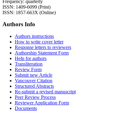
Frequency: quarterly
ISSN: 1409-6099 (Print)
ISSN: 1857-663X (Online)
Authors Info
Authors instructions
How to write cover letter
Response letters to reviewers
Authorship Statement Form
Help for authors
Transliteration
Review Form
Submit new Article
Vancouver Citation
Structured Abstracts
Re-submit a revised manuscript
Peer Review Process
Reviewer Application Form
Documents