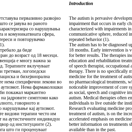
Introduction
тставува первазивно развојно
The autism is pervasive developm
то се јавува во раното
impairment that occurs in early c
 карактеризира со нарушувања
characterized with impairments in
та и комуникатвната сфера,
communicative sphere, reduced in
ереси и повторувачко
repeated behavior (1).
1).
The autism has to be diagnosed up
требало да биде
18 months. Early intervention is 
ран до возраст од 18 месеци.
for better results. The therapies in
венција е многу важна за
education and rehabilitation treat
д. Терапиите вклучуваат
of speech therapist, occupational 
и третман, логопедски
therapy. There is no specifically 
пациска и бихејвиорална
medicine for the treatment of auti
те нема специфични лекови во
no pharmacological treatments, wh
 аутизмот. Нема фармаколошки
noticeable improvement of core 
 би покажал маркантно
as social, speech and cognitive i
на јадровите симптоми како
autism. Medical therapies often en
алното, говорното и
individuals to live outside the insti
 нарушување кај аутизмот.
Research evaluating medicine pro
е видови терапии често им
treatment of autism, is on the incr
т на аутистичните индивидуи
accelerated emphasis on medicine 
двор од институциите (2).
better information on treatments 
та што ги проценуваат
available than in the past.