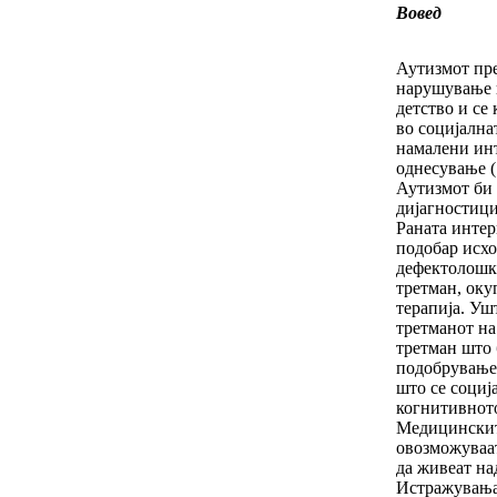
Вовед
Аутизмот пре
нарушување ш
детство и се
во социјална
намалени инт
однесување (
Аутизмот би 
дијагностици
Раната интер
подобар исхо
дефектолошк
третман, оку
терапија. Уш
третманот на
третман што
подобрување 
што се социј
когнитивното
Медицинскит
овозможуваа
да живеат на
Истражувања