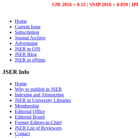
SJR 2016 = 0.13 | SNIP 2016 = 0.059 | IP
Home
Current Issue
Subscription
Journal Archive
Advertising
JSER in OJS
JSER Blog
JSER in ePrints
JSER Info
Home
Why to publish in JSER
Indexing and Abstracting
JSER in University Libraries
Membership
Editorial Office
Editorial Board
Former Editors-in-Chief
JSER List of Reviewers
Contact