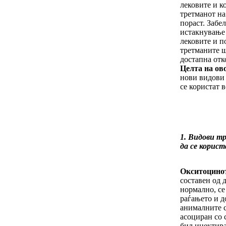
лековите и к
третманот на 
пораст. Забе
истакнување 
лековите и п
третманите ш
достапна отк
Целта на ово
нови видови
се користат в
1. Видови т
да се корис
Окситоцино
составен од 
нормално, се
раѓањето и д
анималните с
асоциран со 
бил инектира