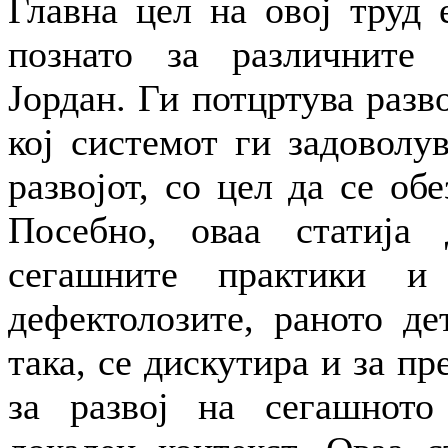
Главна цел на овој труд 
познато за различните 
Јордан. Ги потцртува разв
кој системот ги задоволу
развојот, со цел да се обе
Посебно, оваа статија 
сегашните практики и
дефектолозите, раното де
така, се дискутира и за п
за развој на сегашното