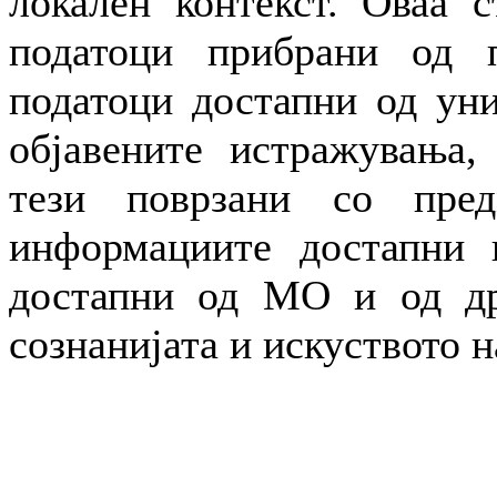
локален контекст. Оваа с
податоци прибрани од п
податоци достапни од уни
објавените истражувања,
тези поврзани со пре
информациите достапни н
достапни од МО и од др
сознанијата и искуството н