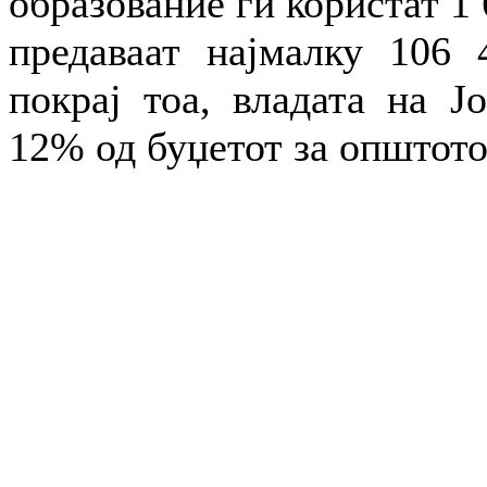
образование ги користат 1 
предаваат најмалку 106 
покрај тоа, владата на Ј
12% од буџетот за општото