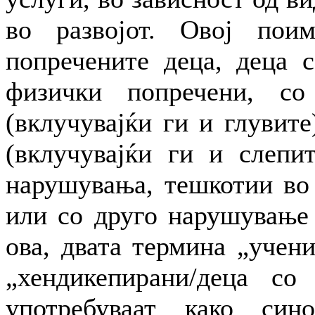
во развојот. Овој пои
попречените деца, деца 
физички попречени, со
(вклучувајќи ги и глувите
(вклучувајќи ги и слепит
нарушувања, тешкотии во 
или со друго нарушување 
ова, двата термина „учен
„хендикепирани/деца со
употребуваат како син