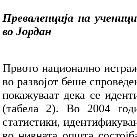
Преваленција на ученици
во Јордан
Првото национално истраж
во развојот беше спроведе
покажуваат дека се идент
(табела 2). Во 2004 год
статистики, идентификуван
во нивната општа состојба