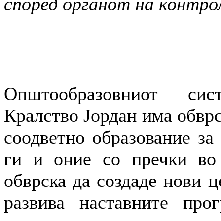
според органот на контрол
Општообразовниот си
Кралство Јордан има обврс
соодветно образование за 
ги и оние со пречки во 
обврска да создаде нови ц
развива наставните про