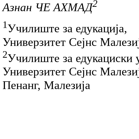
2
Азнан ЧЕ АХМАД
1
Училиште за едукација,
Универзитет Сејнс Малези
2
Училиште за едукациски 
Универзитет Сејнс Малези
Пенанг, Малезија