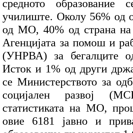
средното образование 
училиште. Околу 56% од о
од МО, 40% од страна на 
Агенцијата за помош и ра
(УНРВА) за бегалците о
Исток и 1% од други држа
се Министерството за одб
социјален развој (МС
статистиката на МО, проц
овие 6181 јавно и прив