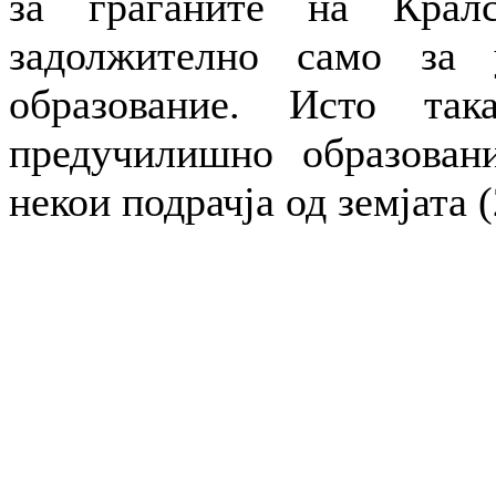
за граѓаните на Кралс
задолжително само за 
образование. Исто так
предучилишно образован
некои подрачја од земјата (