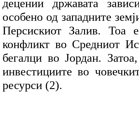
децении државата завис
особено од западните земј
Персискиот Залив. Тоа е
конфликт во Средниот Ист
бегалци во Јордан. Затоа,
инвестициите во човечкит
ресурси (2).