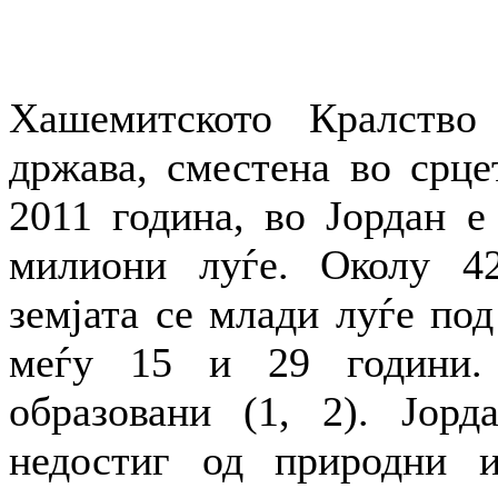
Хашемитското Кралство 
држава, сместена во срце
2011 година, во Јордан е
милиони луѓе. Околу 42
земјата се млади луѓе под
меѓу 15 и 29 години.
образовани (1, 2). Јорд
недостиг од природни и