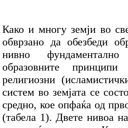
Како и многу земји во све
обврзано да обезбеди обр
нивно фундаментално
образовните принципи
религиозни (исламистичк
систем во земјата се сост
средно, кое опфаќа од прв
(табела 1). Двете нивоа н