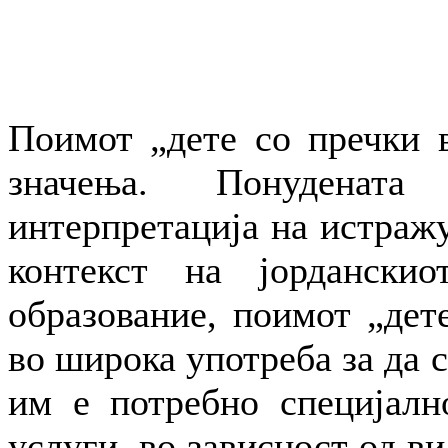
Поимот „дете со пречки в
значења. Понуденат
интерпретација на истражу
контекст на јорданскио
образование, поимот „дете
во широка употреба за да 
им е потребно специјалн
услуги, во зависност од ви